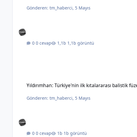
Gönderen:
tm_haberci
,
5 Mayıs
0 cevap
1,1b görüntü
Yıldırımhan: Türkiye'nin ilk kıtalararası balistik füzesinin özel
Yıldırımhan: Türkiye'nin ilk kıtalararası balistik füz
Gönderen:
tm_haberci
,
5 Mayıs
0 cevap
1b görüntü