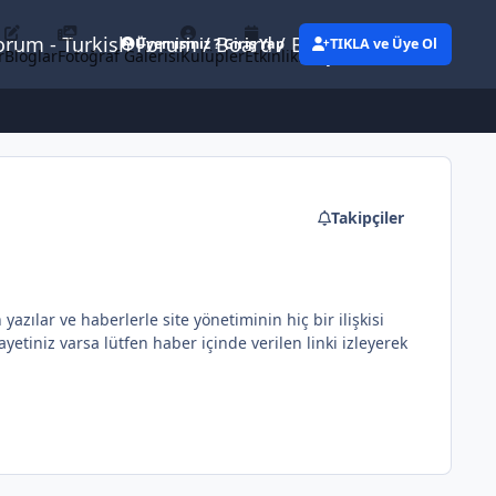
Forum - Turkish Forum / Board / Blog
Üyemisiniz ? Giriş Yap
TIKLA ve Üye Ol
r
Bloglar
Fotoğraf Galerisi
Kulüpler
Etkinlikler
Eylemler
Takipçiler
ılar ve haberlerle site yönetiminin hiç bir ilişkisi
etiniz varsa lütfen haber içinde verilen linki izleyerek