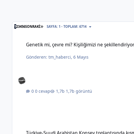
SON SAYFA
1
2
3
4
5
6
SONRAKI
SAYFA: 1 - TOPLAM: 6714
Genetik mi, çevre mi? Kişiliğimizi ne şekillendiriyor?
Genetik mi, çevre mi? Kişiliğimizi ne şekillendiriyo
Gönderen:
tm_haberci
,
6 Mayıs
0 cevap
1,7b görüntü
Türkiye-Suudi Arabistan Konsey toplantısında kısmi vize m
Türkiye-Suudi Arabistan Konsey toplantısında kı