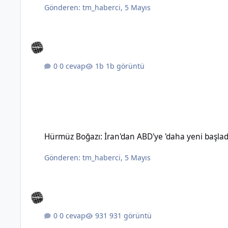
Gönderen:
tm_haberci
,
5 Mayıs
0 cevap
1b görüntü
Hürmüz Boğazı: İran'dan ABD'ye 'daha yeni başladık' mesajı
Hürmüz Boğazı: İran'dan ABD'ye 'daha yeni başlad
Gönderen:
tm_haberci
,
5 Mayıs
0 cevap
931 görüntü