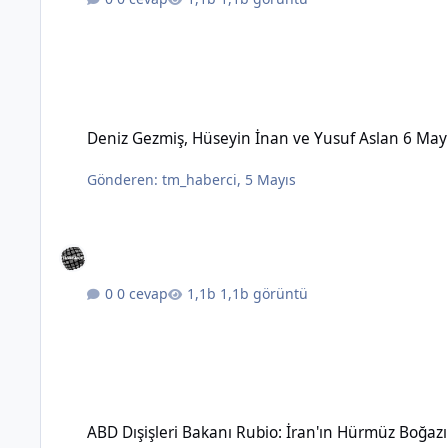
Deniz Gezmiş, Hüseyin İnan ve Yusuf Aslan 6 Mayıs 1972'de 
Deniz Gezmiş, Hüseyin İnan ve Yusuf Aslan 6 May
Gönderen:
tm_haberci
,
5 Mayıs
0 cevap
1,1b görüntü
ABD Dışişleri Bakanı Rubio: İran'ın Hürmüz Boğazı üzerinde 
ABD Dışişleri Bakanı Rubio: İran'ın Hürmüz Boğaz