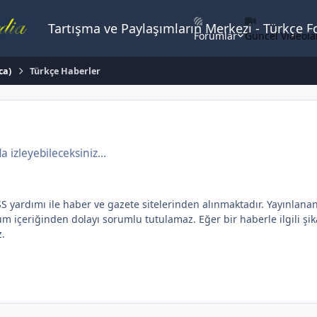
Tartışma ve Paylaşımların Merkezi - Türkçe 
Forumlar
Güncel Videola
ca)
Türkçe Haberler
izleyebileceksiniz...
dımı ile haber ve gazete sitelerinden alınmaktadır. Yayınlanan yaz
içeriğinden dolayı sorumlu tutulamaz. Eğer bir haberle ilgili şikay
z.