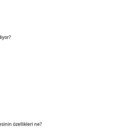
diyor?
likleri ne?
esinin özellikleri ne?