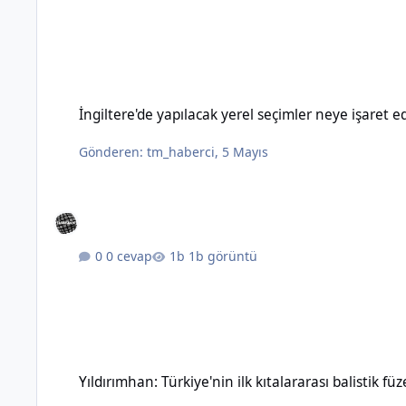
İngiltere'de yapılacak yerel seçimler neye işaret ediyor?
İngiltere'de yapılacak yerel seçimler neye işaret e
Gönderen:
tm_haberci
,
5 Mayıs
0 cevap
1b görüntü
Yıldırımhan: Türkiye'nin ilk kıtalararası balistik füzesinin özel
Yıldırımhan: Türkiye'nin ilk kıtalararası balistik füz