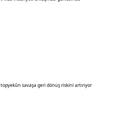
aşa geri dönüş riskini artırıyor
opyekûn savaşa geri dönüş riskini artırıyor