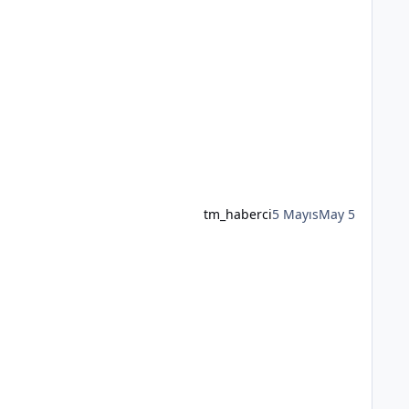
tm_haberci
5 Mayıs
May 5