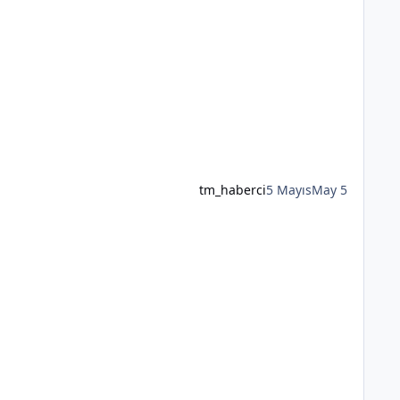
tm_haberci
5 Mayıs
May 5