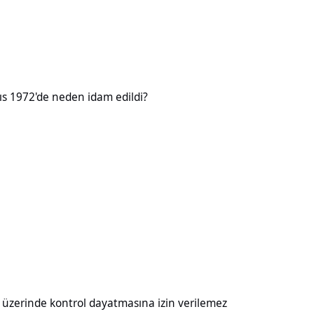
neden idam edildi?
ıs 1972'de neden idam edildi?
kontrol dayatmasına izin verilemez
ı üzerinde kontrol dayatmasına izin verilemez