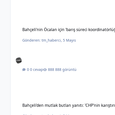
Bahçeli'nin Öcalan için 'barış süreci koordinatörlüğü' öneris
Bahçeli'nin Öcalan için 'barış süreci koordinatörl
Gönderen:
tm_haberci
,
5 Mayıs
0 cevap
888 görüntü
Bahçeli'den mutlak butlan yanıtı: 'CHP'nin karıştırılmasına 
Bahçeli'den mutlak butlan yanıtı: 'CHP'nin karışt