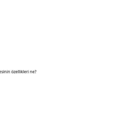
likleri ne?
esinin özellikleri ne?