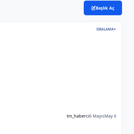
Başlık Aç
SIRALAMA
tm_haberci
6 Mayıs
May 6