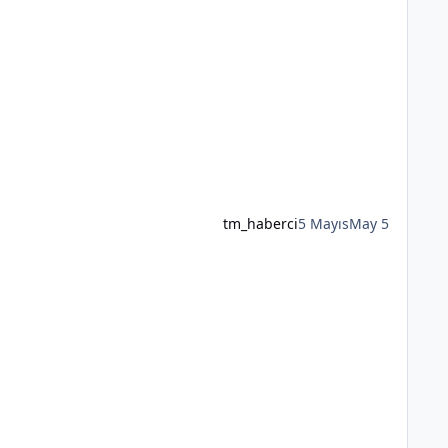
tm_haberci
5 Mayıs
May 5