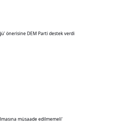
ine DEM Parti destek verdi
üğü' önerisine DEM Parti destek verdi
müsaade edilmemeli'
ırılmasına müsaade edilmemeli'