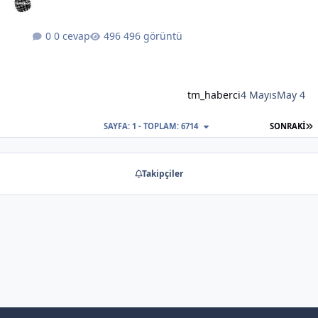
0 cevap
496 görüntü
tm_haberci
4 Mayıs
May 4
S
SAYFA: 1 - TOPLAM: 6714
SONRAKI
Takipçiler