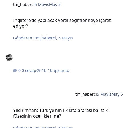
tm_haberci
5 Mayıs
May 5
İngiltere'de yapılacak yerel seçimler neye işaret ediyor?
İngiltere'de yapılacak yerel seçimler neye işaret
ediyor?
Gönderen:
tm_haberci
,
5 Mayıs
0 cevap
1b görüntü
tm_haberci
5 Mayıs
May 5
Yıldırımhan: Türkiye'nin ilk kıtalararası balistik füzesinin özellikleri
Yıldırımhan: Türkiye'nin ilk kıtalararası balistik
füzesinin özellikleri ne?
Gönderen:
tm_haberci
,
5 Mayıs