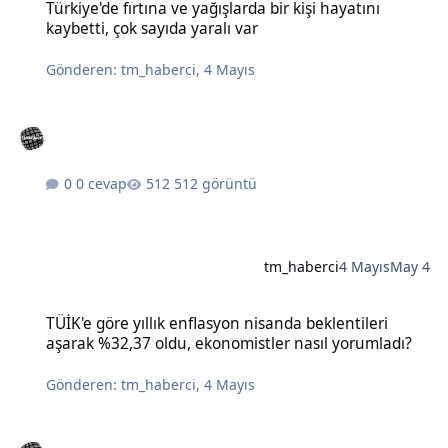
Türkiye'de fırtına ve yağışlarda bir kişi hayatını
kaybetti, çok sayıda yaralı var
Gönderen:
tm_haberci
,
4 Mayıs
0 cevap
512 görüntü
tm_haberci
4 Mayıs
May 4
TÜİK'e göre yıllık enflasyon nisanda beklentileri aşarak %32,37 old
TÜİK'e göre yıllık enflasyon nisanda beklentileri
aşarak %32,37 oldu, ekonomistler nasıl yorumladı?
Gönderen:
tm_haberci
,
4 Mayıs