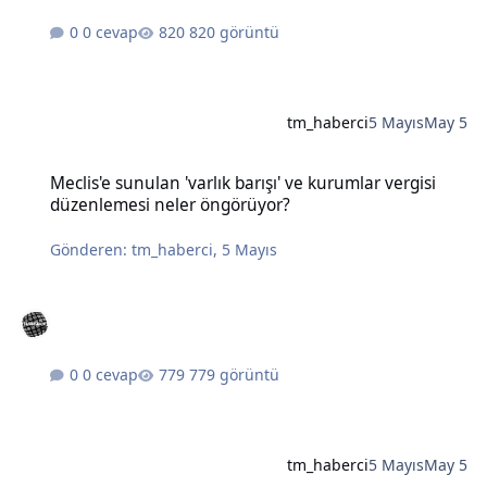
0 cevap
820 görüntü
tm_haberci
5 Mayıs
May 5
Meclis'e sunulan 'varlık barışı' ve kurumlar vergisi düzenlemesi n
Meclis'e sunulan 'varlık barışı' ve kurumlar vergisi
düzenlemesi neler öngörüyor?
Gönderen:
tm_haberci
,
5 Mayıs
0 cevap
779 görüntü
tm_haberci
5 Mayıs
May 5