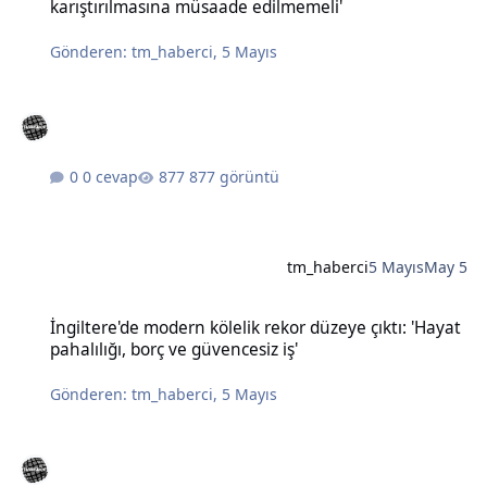
karıştırılmasına müsaade edilmemeli'
Gönderen:
tm_haberci
,
5 Mayıs
0 cevap
877 görüntü
tm_haberci
5 Mayıs
May 5
İngiltere'de modern kölelik rekor düzeye çıktı: 'Hayat pahalılığı, bo
İngiltere'de modern kölelik rekor düzeye çıktı: 'Hayat
pahalılığı, borç ve güvencesiz iş'
Gönderen:
tm_haberci
,
5 Mayıs