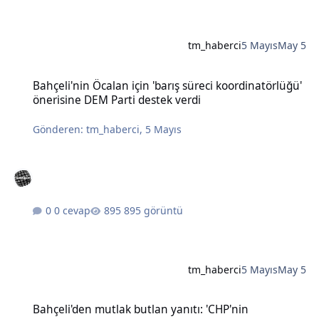
tm_haberci
5 Mayıs
May 5
Bahçeli'nin Öcalan için 'barış süreci koordinatörlüğü' önerisine DE
Bahçeli'nin Öcalan için 'barış süreci koordinatörlüğü'
önerisine DEM Parti destek verdi
Gönderen:
tm_haberci
,
5 Mayıs
0 cevap
895 görüntü
tm_haberci
5 Mayıs
May 5
Bahçeli'den mutlak butlan yanıtı: 'CHP'nin karıştırılmasına müsaad
Bahçeli'den mutlak butlan yanıtı: 'CHP'nin