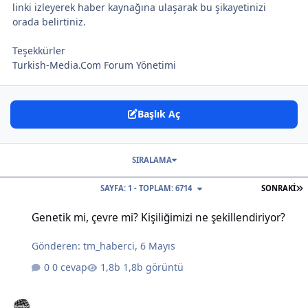
linki izleyerek haber kaynağına ulaşarak bu şikayetinizi
orada belirtiniz.
Teşekkürler
Turkish-Media.Com Forum Yönetimi
Başlık Aç
SIRALAMA
S
SAYFA: 1 - TOPLAM: 6714
SONRAKI
Genetik mi, çevre mi? Kişiliğimizi ne şekillendiriyor?
Genetik mi, çevre mi? Kişiliğimizi ne şekillendiriyor?
Gönderen:
tm_haberci
,
6 Mayıs
0 cevap
1,8b görüntü