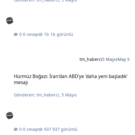
0 cevap
1b görüntü
tm_haberci
5 Mayıs
May 5
Hürmüz Boğazı: İran'dan ABD'ye 'daha yeni başladık' mesajı
Hürmüz Boğazı: İran'dan ABD'ye 'daha yeni başladık'
mesajı
Gönderen:
tm_haberci
,
5 Mayıs
0 cevap
937 görüntü