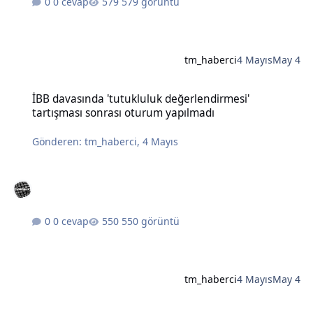
0 cevap
579 görüntü
tm_haberci
4 Mayıs
May 4
İBB davasında 'tutukluluk değerlendirmesi' tartışması sonrası otu
İBB davasında 'tutukluluk değerlendirmesi'
tartışması sonrası oturum yapılmadı
Gönderen:
tm_haberci
,
4 Mayıs
0 cevap
550 görüntü
tm_haberci
4 Mayıs
May 4
Türkiye'de fırtına ve yağışlarda bir kişi hayatını kaybetti, çok sayıda