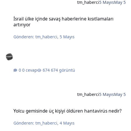
tm_haberci
5 Mayıs
May 5
İsrail ülke içinde savaş haberlerine kısıtlamaları artırıyor
İsrail ülke içinde savaş haberlerine kısıtlamaları
artırıyor
Gönderen:
tm_haberci
,
5 Mayıs
0 cevap
674 görüntü
tm_haberci
5 Mayıs
May 5
Yolcu gemisinde üç kişiyi öldüren hantavirüs nedir?
Yolcu gemisinde üç kişiyi öldüren hantavirüs nedir?
Gönderen:
tm_haberci
,
4 Mayıs