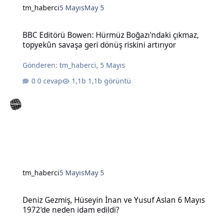
tm_haberci
5 Mayıs
May 5
BBC Editörü Bowen: Hürmüz Boğazı'ndaki çıkmaz, topyekûn savaşa g
BBC Editörü Bowen: Hürmüz Boğazı'ndaki çıkmaz,
topyekûn savaşa geri dönüş riskini artırıyor
Gönderen:
tm_haberci
,
5 Mayıs
0 cevap
1,1b görüntü
tm_haberci
5 Mayıs
May 5
Deniz Gezmiş, Hüseyin İnan ve Yusuf Aslan 6 Mayıs 1972'de neden 
Deniz Gezmiş, Hüseyin İnan ve Yusuf Aslan 6 Mayıs
1972'de neden idam edildi?