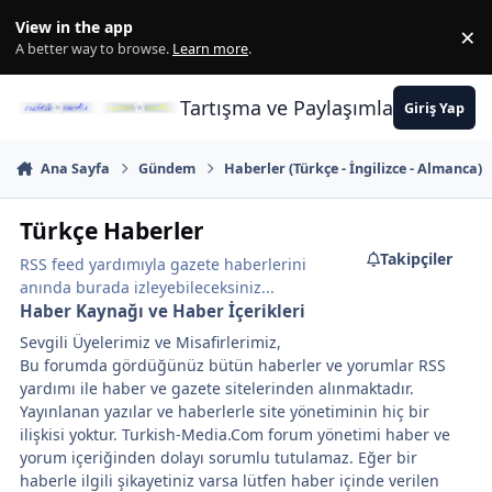
İçeriğe atla
View in the app
×
Di
A better way to browse.
Learn more
.
Tartışma ve Paylaşımların Merkez
Giriş Yap
Ana Sayfa
Gündem
Haberler (Türkçe - İngilizce - Almanca)
Türkçe Haberler
Takipçiler
RSS feed yardımıyla gazete haberlerini
anında burada izleyebileceksiniz...
Haber Kaynağı ve Haber İçerikleri
Sevgili Üyelerimiz ve Misafirlerimiz,
Bu forumda gördüğünüz bütün haberler ve yorumlar RSS
yardımı ile haber ve gazete sitelerinden alınmaktadır.
Yayınlanan yazılar ve haberlerle site yönetiminin hiç bir
ilişkisi yoktur. Turkish-Media.Com forum yönetimi haber ve
yorum içeriğinden dolayı sorumlu tutulamaz. Eğer bir
haberle ilgili şikayetiniz varsa lütfen haber içinde verilen