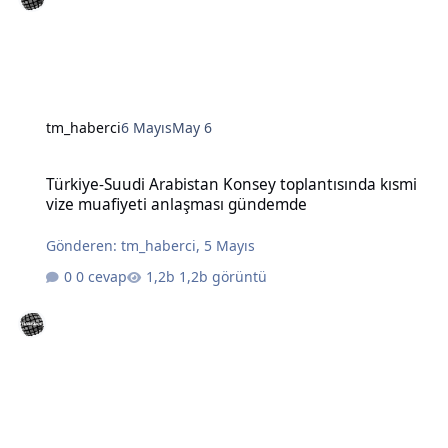
tm_haberci
6 Mayıs
May 6
Türkiye-Suudi Arabistan Konsey toplantısında kısmi vize muafiye
Türkiye-Suudi Arabistan Konsey toplantısında kısmi
vize muafiyeti anlaşması gündemde
Gönderen:
tm_haberci
,
5 Mayıs
0 cevap
1,2b görüntü