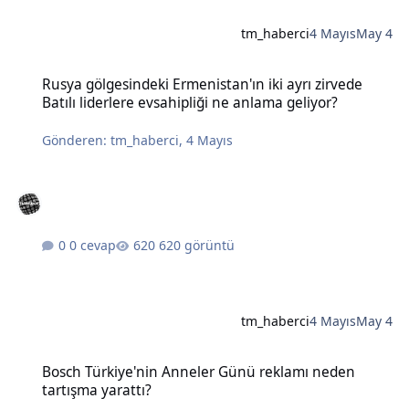
tm_haberci
4 Mayıs
May 4
Rusya gölgesindeki Ermenistan'ın iki ayrı zirvede Batılı liderlere e
Rusya gölgesindeki Ermenistan'ın iki ayrı zirvede
Batılı liderlere evsahipliği ne anlama geliyor?
Gönderen:
tm_haberci
,
4 Mayıs
0 cevap
620 görüntü
tm_haberci
4 Mayıs
May 4
Bosch Türkiye'nin Anneler Günü reklamı neden tartışma yarattı?
Bosch Türkiye'nin Anneler Günü reklamı neden
tartışma yarattı?