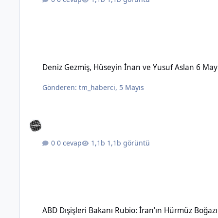
Deniz Gezmiş, Hüseyin İnan ve Yusuf Aslan 6 Mayıs 1972'de 
Deniz Gezmiş, Hüseyin İnan ve Yusuf Aslan 6 May
Gönderen:
tm_haberci
,
5 Mayıs
0 cevap
1,1b görüntü
ABD Dışişleri Bakanı Rubio: İran'ın Hürmüz Boğazı üzerinde 
ABD Dışişleri Bakanı Rubio: İran'ın Hürmüz Boğaz