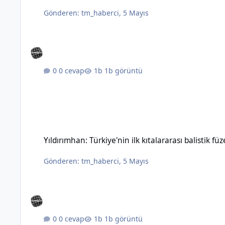
Gönderen:
tm_haberci
,
5 Mayıs
0 cevap
1b görüntü
Yıldırımhan: Türkiye'nin ilk kıtalararası balistik füzesinin özel
Yıldırımhan: Türkiye'nin ilk kıtalararası balistik füz
Gönderen:
tm_haberci
,
5 Mayıs
0 cevap
1b görüntü