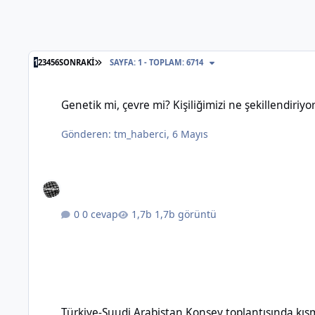
SON SAYFA
1
2
3
4
5
6
SONRAKI
SAYFA: 1 - TOPLAM: 6714
Genetik mi, çevre mi? Kişiliğimizi ne şekillendiriyor?
Genetik mi, çevre mi? Kişiliğimizi ne şekillendiriyo
Gönderen:
tm_haberci
,
6 Mayıs
0 cevap
1,7b görüntü
Türkiye-Suudi Arabistan Konsey toplantısında kısmi vize m
Türkiye-Suudi Arabistan Konsey toplantısında kı