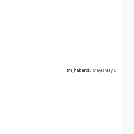
tm_haberci
5 Mayıs
May 5