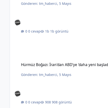
Gönderen:
tm_haberci
,
5 Mayıs
0 cevap
1b görüntü
Hürmüz Boğazı: İran'dan ABD'ye 'daha yeni başladık' mesajı
Hürmüz Boğazı: İran'dan ABD'ye 'daha yeni başlad
Gönderen:
tm_haberci
,
5 Mayıs
0 cevap
908 görüntü