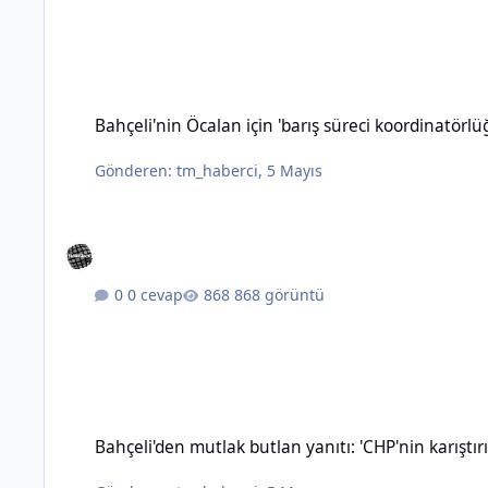
Bahçeli'nin Öcalan için 'barış süreci koordinatörlüğü' öneris
Bahçeli'nin Öcalan için 'barış süreci koordinatörl
Gönderen:
tm_haberci
,
5 Mayıs
0 cevap
868 görüntü
Bahçeli'den mutlak butlan yanıtı: 'CHP'nin karıştırılmasına 
Bahçeli'den mutlak butlan yanıtı: 'CHP'nin karışt