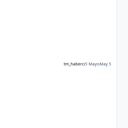
tm_haberci
5 Mayıs
May 5