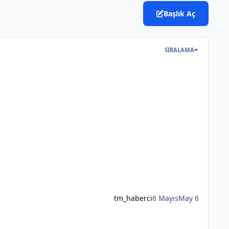
Başlık Aç
SIRALAMA
tm_haberci
6 Mayıs
May 6