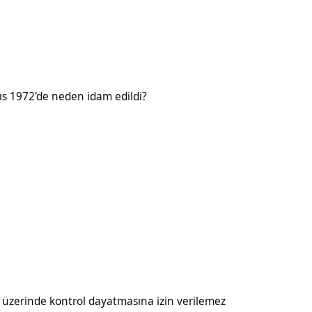
neden idam edildi?
ıs 1972'de neden idam edildi?
kontrol dayatmasına izin verilemez
ı üzerinde kontrol dayatmasına izin verilemez