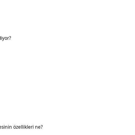
diyor?
likleri ne?
esinin özellikleri ne?