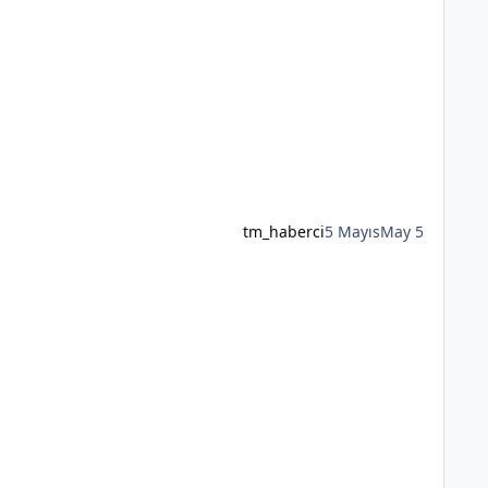
tm_haberci
5 Mayıs
May 5