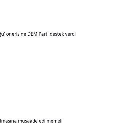
ine DEM Parti destek verdi
üğü' önerisine DEM Parti destek verdi
müsaade edilmemeli'
ırılmasına müsaade edilmemeli'