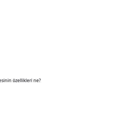
likleri ne?
esinin özellikleri ne?