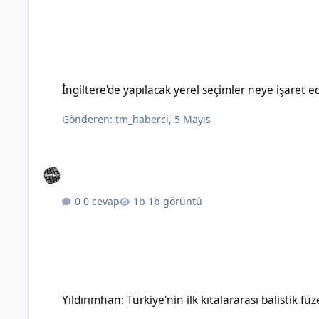
İngiltere'de yapılacak yerel seçimler neye işaret ediyor?
İngiltere'de yapılacak yerel seçimler neye işaret e
Gönderen:
tm_haberci
,
5 Mayıs
0 cevap
1b görüntü
Yıldırımhan: Türkiye'nin ilk kıtalararası balistik füzesinin özel
Yıldırımhan: Türkiye'nin ilk kıtalararası balistik füz