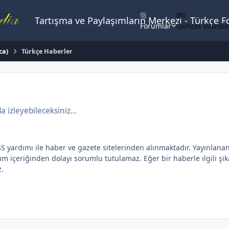
Tartışma ve Paylaşımların Merkezi - Türkçe 
Forumlar
Güncel Videola
ca)
Türkçe Haberler
izleyebileceksiniz...
dımı ile haber ve gazete sitelerinden alınmaktadır. Yayınlanan yaz
içeriğinden dolayı sorumlu tutulamaz. Eğer bir haberle ilgili şikay
z.