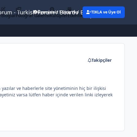
Forum - Turkish Forum / Board / Blog
Üyemisiniz ? Giriş Yap
TIKLA ve Üye Ol
r
Bloglar
Fotoğraf Galerisi
Kulüpler
Etkinlikler
Eylemler
Takipçiler
ılar ve haberlerle site yönetiminin hiç bir ilişkisi
etiniz varsa lütfen haber içinde verilen linki izleyerek