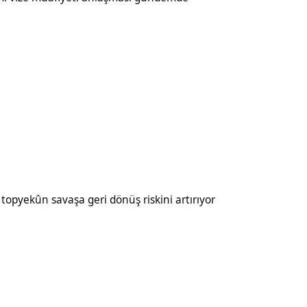
aşa geri dönüş riskini artırıyor
opyekûn savaşa geri dönüş riskini artırıyor