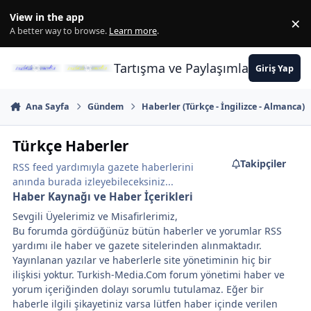
İçeriğe atla
View in the app
×
Di
A better way to browse.
Learn more
.
Tartışma ve Paylaşımların Merkez
Giriş Yap
Ana Sayfa
Gündem
Haberler (Türkçe - İngilizce - Almanca)
Türkçe Haberler
Takipçiler
RSS feed yardımıyla gazete haberlerini
anında burada izleyebileceksiniz...
Haber Kaynağı ve Haber İçerikleri
Sevgili Üyelerimiz ve Misafirlerimiz,
Bu forumda gördüğünüz bütün haberler ve yorumlar RSS
yardımı ile haber ve gazete sitelerinden alınmaktadır.
Yayınlanan yazılar ve haberlerle site yönetiminin hiç bir
ilişkisi yoktur. Turkish-Media.Com forum yönetimi haber ve
yorum içeriğinden dolayı sorumlu tutulamaz. Eğer bir
haberle ilgili şikayetiniz varsa lütfen haber içinde verilen