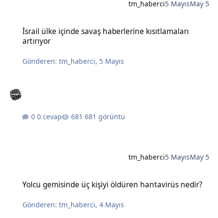
tm_haberci
5 Mayıs
May 5
İsrail ülke içinde savaş haberlerine kısıtlamaları artırıyor
İsrail ülke içinde savaş haberlerine kısıtlamaları
artırıyor
Gönderen:
tm_haberci
,
5 Mayıs
0 cevap
681 görüntü
tm_haberci
5 Mayıs
May 5
Yolcu gemisinde üç kişiyi öldüren hantavirüs nedir?
Yolcu gemisinde üç kişiyi öldüren hantavirüs nedir?
Gönderen:
tm_haberci
,
4 Mayıs