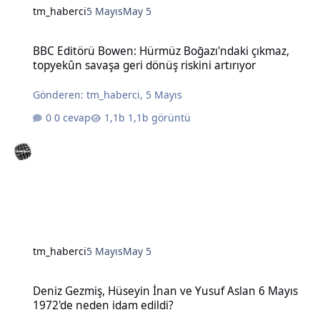
tm_haberci
5 Mayıs
May 5
BBC Editörü Bowen: Hürmüz Boğazı'ndaki çıkmaz, topyekûn savaşa g
BBC Editörü Bowen: Hürmüz Boğazı'ndaki çıkmaz,
topyekûn savaşa geri dönüş riskini artırıyor
Gönderen:
tm_haberci
,
5 Mayıs
0 cevap
1,1b görüntü
tm_haberci
5 Mayıs
May 5
Deniz Gezmiş, Hüseyin İnan ve Yusuf Aslan 6 Mayıs 1972'de neden 
Deniz Gezmiş, Hüseyin İnan ve Yusuf Aslan 6 Mayıs
1972'de neden idam edildi?