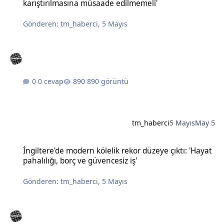
karıştırılmasına müsaade edilmemeli'
Gönderen:
tm_haberci
,
5 Mayıs
0 cevap
890 görüntü
tm_haberci
5 Mayıs
May 5
İngiltere'de modern kölelik rekor düzeye çıktı: 'Hayat pahalılığı, bo
İngiltere'de modern kölelik rekor düzeye çıktı: 'Hayat
pahalılığı, borç ve güvencesiz iş'
Gönderen:
tm_haberci
,
5 Mayıs