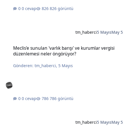
0 cevap
826 görüntü
tm_haberci
5 Mayıs
May 5
Meclis'e sunulan 'varlık barışı' ve kurumlar vergisi düzenlemesi n
Meclis'e sunulan 'varlık barışı' ve kurumlar vergisi
düzenlemesi neler öngörüyor?
Gönderen:
tm_haberci
,
5 Mayıs
0 cevap
786 görüntü
tm_haberci
5 Mayıs
May 5