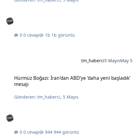
0 cevap
1b görüntü
tm_haberci
5 Mayıs
May 5
Hürmüz Boğazı: İran'dan ABD'ye 'daha yeni başladık' mesajı
Hürmüz Boğazı: İran'dan ABD'ye 'daha yeni başladık'
mesajı
Gönderen:
tm_haberci
,
5 Mayıs
0 cevap
944 görüntü