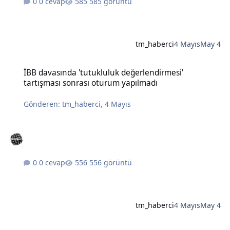
0 cevap
585 görüntü
tm_haberci
4 Mayıs
May 4
İBB davasında 'tutukluluk değerlendirmesi' tartışması sonrası otu
İBB davasında 'tutukluluk değerlendirmesi'
tartışması sonrası oturum yapılmadı
Gönderen:
tm_haberci
,
4 Mayıs
0 cevap
556 görüntü
tm_haberci
4 Mayıs
May 4
Türkiye'de fırtına ve yağışlarda bir kişi hayatını kaybetti, çok sayıda