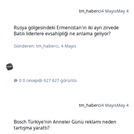
tm_haberci
4 Mayıs
May 4
Rusya gölgesindeki Ermenistan'ın iki ayrı zirvede Batılı liderlere e
Rusya gölgesindeki Ermenistan'ın iki ayrı zirvede
Batılı liderlere evsahipliği ne anlama geliyor?
Gönderen:
tm_haberci
,
4 Mayıs
0 cevap
627 görüntü
tm_haberci
4 Mayıs
May 4
Bosch Türkiye'nin Anneler Günü reklamı neden tartışma yarattı?
Bosch Türkiye'nin Anneler Günü reklamı neden
tartışma yarattı?