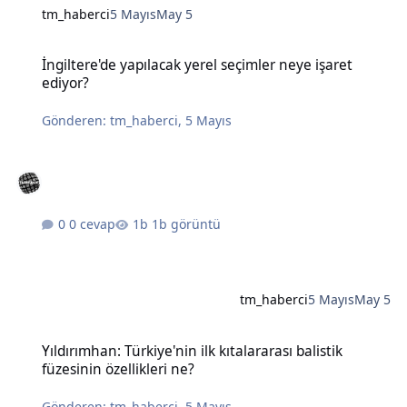
tm_haberci
5 Mayıs
May 5
İngiltere'de yapılacak yerel seçimler neye işaret ediyor?
İngiltere'de yapılacak yerel seçimler neye işaret
ediyor?
Gönderen:
tm_haberci
,
5 Mayıs
0 cevap
1b görüntü
tm_haberci
5 Mayıs
May 5
Yıldırımhan: Türkiye'nin ilk kıtalararası balistik füzesinin özellikleri
Yıldırımhan: Türkiye'nin ilk kıtalararası balistik
füzesinin özellikleri ne?
Gönderen:
tm_haberci
,
5 Mayıs