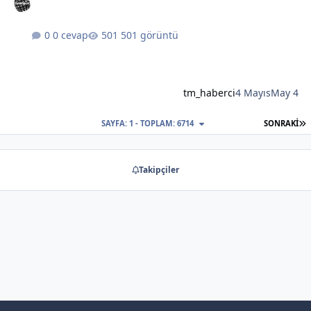
0 cevap
501 görüntü
tm_haberci
4 Mayıs
May 4
S
SAYFA: 1 - TOPLAM: 6714
SONRAKI
Takipçiler