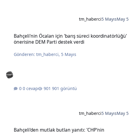
tm_haberci
5 Mayıs
May 5
Bahçeli'nin Öcalan için 'barış süreci koordinatörlüğü' önerisine DE
Bahçeli'nin Öcalan için 'barış süreci koordinatörlüğü'
önerisine DEM Parti destek verdi
Gönderen:
tm_haberci
,
5 Mayıs
0 cevap
901 görüntü
tm_haberci
5 Mayıs
May 5
Bahçeli'den mutlak butlan yanıtı: 'CHP'nin karıştırılmasına müsaad
Bahçeli'den mutlak butlan yanıtı: 'CHP'nin