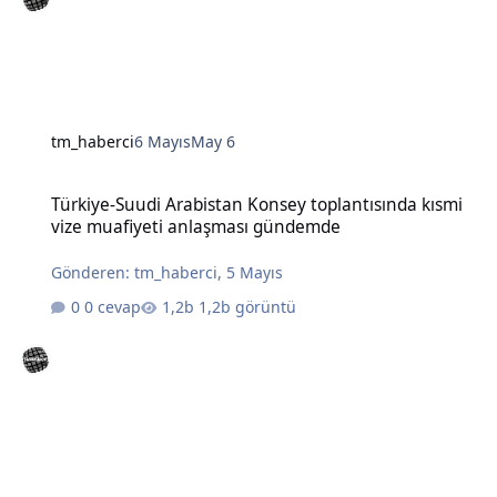
tm_haberci
6 Mayıs
May 6
Türkiye-Suudi Arabistan Konsey toplantısında kısmi vize muafiye
Türkiye-Suudi Arabistan Konsey toplantısında kısmi
vize muafiyeti anlaşması gündemde
Gönderen:
tm_haberci
,
5 Mayıs
0 cevap
1,2b görüntü