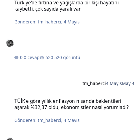
Türkiye'de fırtına ve yağışlarda bir kişi hayatını
kaybetti, çok sayıda yaralı var
Gönderen:
tm_haberci
,
4 Mayıs
0 cevap
520 görüntü
tm_haberci
4 Mayıs
May 4
TÜİK'e göre yıllık enflasyon nisanda beklentileri aşarak %32,37 old
TÜİK'e göre yıllık enflasyon nisanda beklentileri
aşarak %32,37 oldu, ekonomistler nasıl yorumladı?
Gönderen:
tm_haberci
,
4 Mayıs