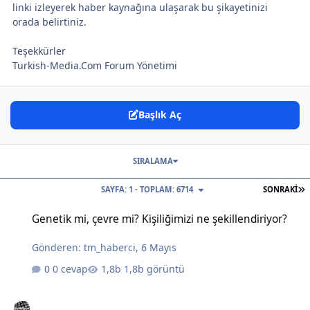
linki izleyerek haber kaynağına ulaşarak bu şikayetinizi
orada belirtiniz.
Teşekkürler
Turkish-Media.Com Forum Yönetimi
Başlık Aç
SIRALAMA
S
SAYFA: 1 - TOPLAM: 6714
SONRAKI
Genetik mi, çevre mi? Kişiliğimizi ne şekillendiriyor?
Genetik mi, çevre mi? Kişiliğimizi ne şekillendiriyor?
Gönderen:
tm_haberci
,
6 Mayıs
0 cevap
1,8b görüntü