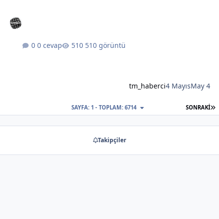
0 cevap
510 görüntü
tm_haberci
4 Mayıs
May 4
S
SAYFA: 1 - TOPLAM: 6714
SONRAKI
Takipçiler