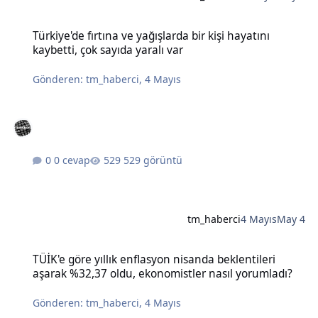
Türkiye'de fırtına ve yağışlarda bir kişi hayatını kaybetti, çok sayıda
Türkiye'de fırtına ve yağışlarda bir kişi hayatını
kaybetti, çok sayıda yaralı var
Gönderen:
tm_haberci
,
4 Mayıs
0 cevap
529 görüntü
tm_haberci
4 Mayıs
May 4
TÜİK'e göre yıllık enflasyon nisanda beklentileri aşarak %32,37 old
TÜİK'e göre yıllık enflasyon nisanda beklentileri
aşarak %32,37 oldu, ekonomistler nasıl yorumladı?
Gönderen:
tm_haberci
,
4 Mayıs