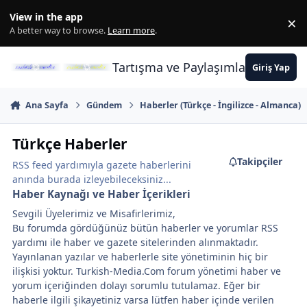
İçeriğe atla
View in the app
×
Di
A better way to browse.
Learn more
.
Tartışma ve Paylaşımların Merkez
Giriş Yap
Ana Sayfa
Gündem
Haberler (Türkçe - İngilizce - Almanca)
Türkçe Haberler
Takipçiler
RSS feed yardımıyla gazete haberlerini
anında burada izleyebileceksiniz...
Haber Kaynağı ve Haber İçerikleri
Sevgili Üyelerimiz ve Misafirlerimiz,
Bu forumda gördüğünüz bütün haberler ve yorumlar RSS
yardımı ile haber ve gazete sitelerinden alınmaktadır.
Yayınlanan yazılar ve haberlerle site yönetiminin hiç bir
ilişkisi yoktur. Turkish-Media.Com forum yönetimi haber ve
yorum içeriğinden dolayı sorumlu tutulamaz. Eğer bir
haberle ilgili şikayetiniz varsa lütfen haber içinde verilen