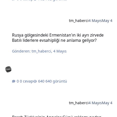
tm_haberci
4 Mayıs
May 4
Rusya gölgesindeki Ermenistan'ın iki ayrı zirvede Batılı liderlere e
Rusya gölgesindeki Ermenistan'ın iki ayrı zirvede
Batılı liderlere evsahipliği ne anlama geliyor?
Gönderen:
tm_haberci
,
4 Mayıs
0 cevap
640 görüntü
tm_haberci
4 Mayıs
May 4
Bosch Türkiye'nin Anneler Günü reklamı neden tartışma yarattı?