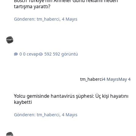
Bosch Türkiye'nin Anneler Günü reklamı neden
tartışma yarattı?
Gönderen:
tm_haberci
,
4 Mayıs
0 cevap
592 görüntü
tm_haberci
4 Mayıs
May 4
Yolcu gemisinde hantavirüs şüphesi: Üç kişi hayatını kaybetti
Yolcu gemisinde hantavirüs şüphesi: Üç kişi hayatını
kaybetti
Gönderen:
tm_haberci
,
4 Mayıs