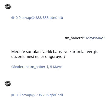
0 cevap
838 görüntü
tm_haberci
5 Mayıs
May 5
Meclis'e sunulan 'varlık barışı' ve kurumlar vergisi düzenlemesi n
Meclis'e sunulan 'varlık barışı' ve kurumlar vergisi
düzenlemesi neler öngörüyor?
Gönderen:
tm_haberci
,
5 Mayıs
0 cevap
796 görüntü