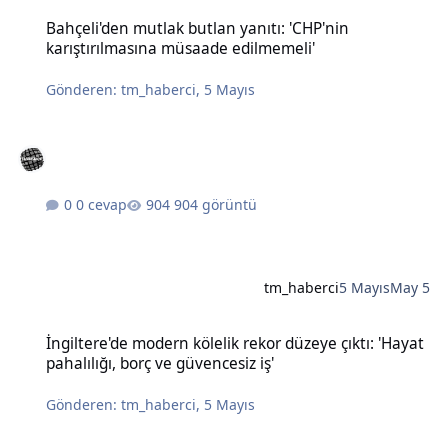
Bahçeli'den mutlak butlan yanıtı: 'CHP'nin karıştırılmasına müsaad
Bahçeli'den mutlak butlan yanıtı: 'CHP'nin
karıştırılmasına müsaade edilmemeli'
Gönderen:
tm_haberci
,
5 Mayıs
0 cevap
904 görüntü
tm_haberci
5 Mayıs
May 5
İngiltere'de modern kölelik rekor düzeye çıktı: 'Hayat pahalılığı, bo
İngiltere'de modern kölelik rekor düzeye çıktı: 'Hayat
pahalılığı, borç ve güvencesiz iş'
Gönderen:
tm_haberci
,
5 Mayıs