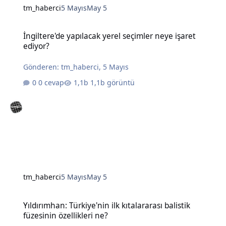
tm_haberci
5 Mayıs
May 5
İngiltere'de yapılacak yerel seçimler neye işaret ediyor?
İngiltere'de yapılacak yerel seçimler neye işaret
ediyor?
Gönderen:
tm_haberci
,
5 Mayıs
0 cevap
1,1b görüntü
tm_haberci
5 Mayıs
May 5
Yıldırımhan: Türkiye'nin ilk kıtalararası balistik füzesinin özellikleri
Yıldırımhan: Türkiye'nin ilk kıtalararası balistik
füzesinin özellikleri ne?