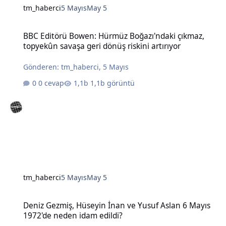
tm_haberci
5 Mayıs
May 5
BBC Editörü Bowen: Hürmüz Boğazı'ndaki çıkmaz, topyekûn savaşa g
BBC Editörü Bowen: Hürmüz Boğazı'ndaki çıkmaz,
topyekûn savaşa geri dönüş riskini artırıyor
Gönderen:
tm_haberci
,
5 Mayıs
0 cevap
1,1b görüntü
tm_haberci
5 Mayıs
May 5
Deniz Gezmiş, Hüseyin İnan ve Yusuf Aslan 6 Mayıs 1972'de neden 
Deniz Gezmiş, Hüseyin İnan ve Yusuf Aslan 6 Mayıs
1972'de neden idam edildi?