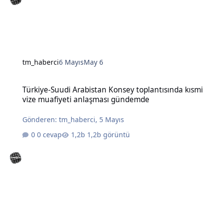
tm_haberci
6 Mayıs
May 6
Türkiye-Suudi Arabistan Konsey toplantısında kısmi vize muafiye
Türkiye-Suudi Arabistan Konsey toplantısında kısmi
vize muafiyeti anlaşması gündemde
Gönderen:
tm_haberci
,
5 Mayıs
0 cevap
1,2b görüntü