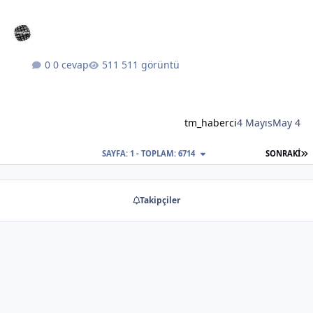
0 cevap
511 görüntü
tm_haberci
4 Mayıs
May 4
S
SAYFA: 1 - TOPLAM: 6714
SONRAKI
Takipçiler