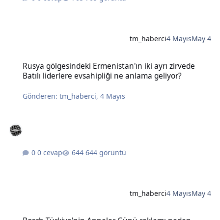
tm_haberci
4 Mayıs
May 4
Rusya gölgesindeki Ermenistan'ın iki ayrı zirvede Batılı liderlere e
Rusya gölgesindeki Ermenistan'ın iki ayrı zirvede
Batılı liderlere evsahipliği ne anlama geliyor?
Gönderen:
tm_haberci
,
4 Mayıs
0 cevap
644 görüntü
tm_haberci
4 Mayıs
May 4
Bosch Türkiye'nin Anneler Günü reklamı neden tartışma yarattı?