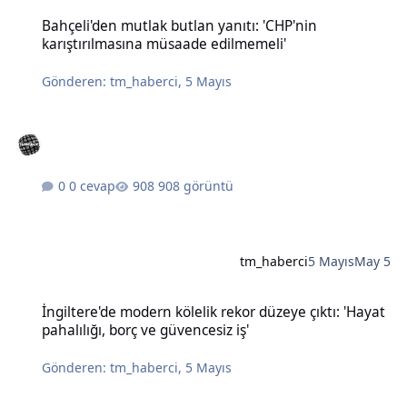
Bahçeli'den mutlak butlan yanıtı: 'CHP'nin karıştırılmasına müsaad
Bahçeli'den mutlak butlan yanıtı: 'CHP'nin
karıştırılmasına müsaade edilmemeli'
Gönderen:
tm_haberci
,
5 Mayıs
0 cevap
908 görüntü
tm_haberci
5 Mayıs
May 5
İngiltere'de modern kölelik rekor düzeye çıktı: 'Hayat pahalılığı, bo
İngiltere'de modern kölelik rekor düzeye çıktı: 'Hayat
pahalılığı, borç ve güvencesiz iş'
Gönderen:
tm_haberci
,
5 Mayıs