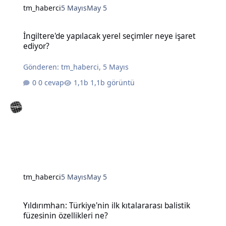
tm_haberci
5 Mayıs
May 5
İngiltere'de yapılacak yerel seçimler neye işaret ediyor?
İngiltere'de yapılacak yerel seçimler neye işaret
ediyor?
Gönderen:
tm_haberci
,
5 Mayıs
0 cevap
1,1b görüntü
tm_haberci
5 Mayıs
May 5
Yıldırımhan: Türkiye'nin ilk kıtalararası balistik füzesinin özellikleri
Yıldırımhan: Türkiye'nin ilk kıtalararası balistik
füzesinin özellikleri ne?