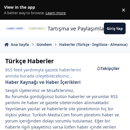
İçeriğe atla
View in the app
×
Di
A better way to browse.
Learn more
.
Tartışma ve Paylaşımların Merkez
Giriş Yap
Ana Sayfa
Gündem
Haberler (Türkçe - İngilizce - Almanca)
Türkçe Haberler
Takipçiler
RSS feed yardımıyla gazete haberlerini
anında burada izleyebileceksiniz...
Haber Kaynağı ve Haber İçerikleri
Sevgili Üyelerimiz ve Misafirlerimiz,
Bu forumda gördüğünüz bütün haberler ve yorumlar RSS
yardımı ile haber ve gazete sitelerinden alınmaktadır.
Yayınlanan yazılar ve haberlerle site yönetiminin hiç bir
ilişkisi yoktur. Turkish-Media.Com forum yönetimi haber ve
yorum içeriğinden dolayı sorumlu tutulamaz. Eğer bir
haberle ilgili şikayetiniz varsa lütfen haber içinde verilen