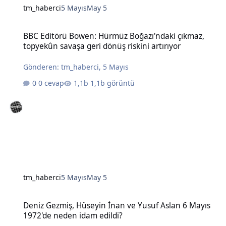
tm_haberci
5 Mayıs
May 5
BBC Editörü Bowen: Hürmüz Boğazı'ndaki çıkmaz, topyekûn savaşa g
BBC Editörü Bowen: Hürmüz Boğazı'ndaki çıkmaz,
topyekûn savaşa geri dönüş riskini artırıyor
Gönderen:
tm_haberci
,
5 Mayıs
0 cevap
1,1b görüntü
tm_haberci
5 Mayıs
May 5
Deniz Gezmiş, Hüseyin İnan ve Yusuf Aslan 6 Mayıs 1972'de neden 
Deniz Gezmiş, Hüseyin İnan ve Yusuf Aslan 6 Mayıs
1972'de neden idam edildi?