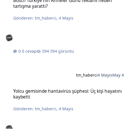
Bosch Türkiye'nin Anneler Günü reklamı neden
tartışma yarattı?
Gönderen:
tm_haberci
,
4 Mayıs
0 cevap
594 görüntü
tm_haberci
4 Mayıs
May 4
Yolcu gemisinde hantavirüs şüphesi: Üç kişi hayatını kaybetti
Yolcu gemisinde hantavirüs şüphesi: Üç kişi hayatını
kaybetti
Gönderen:
tm_haberci
,
4 Mayıs