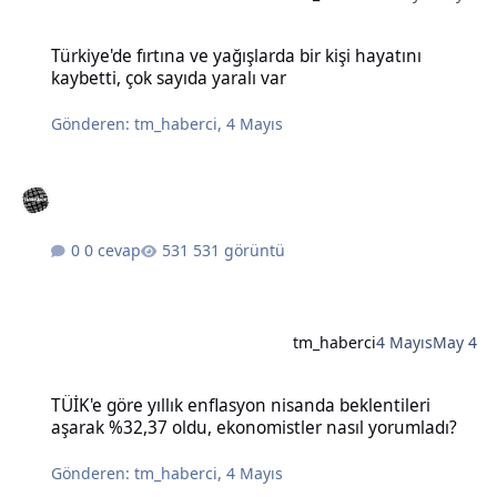
Türkiye'de fırtına ve yağışlarda bir kişi hayatını kaybetti, çok sayıda
Türkiye'de fırtına ve yağışlarda bir kişi hayatını
kaybetti, çok sayıda yaralı var
Gönderen:
tm_haberci
,
4 Mayıs
0 cevap
531 görüntü
tm_haberci
4 Mayıs
May 4
TÜİK'e göre yıllık enflasyon nisanda beklentileri aşarak %32,37 old
TÜİK'e göre yıllık enflasyon nisanda beklentileri
aşarak %32,37 oldu, ekonomistler nasıl yorumladı?
Gönderen:
tm_haberci
,
4 Mayıs