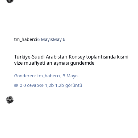
tm_haberci
6 Mayıs
May 6
Türkiye-Suudi Arabistan Konsey toplantısında kısmi vize muafiye
Türkiye-Suudi Arabistan Konsey toplantısında kısmi
vize muafiyeti anlaşması gündemde
Gönderen:
tm_haberci
,
5 Mayıs
0 cevap
1,2b görüntü