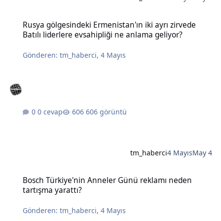
Rusya gölgesindeki Ermenistan'ın iki ayrı zirvede Batılı liderlere e
Rusya gölgesindeki Ermenistan'ın iki ayrı zirvede
Batılı liderlere evsahipliği ne anlama geliyor?
Gönderen:
tm_haberci
,
4 Mayıs
0 cevap
606 görüntü
tm_haberci
4 Mayıs
May 4
Bosch Türkiye'nin Anneler Günü reklamı neden tartışma yarattı?
Bosch Türkiye'nin Anneler Günü reklamı neden
tartışma yarattı?
Gönderen:
tm_haberci
,
4 Mayıs