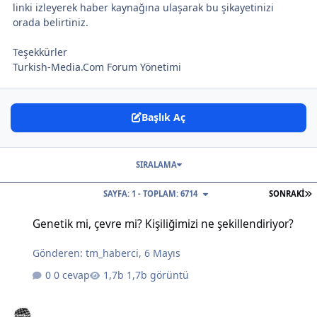
linki izleyerek haber kaynağına ulaşarak bu şikayetinizi
orada belirtiniz.
Teşekkürler
Turkish-Media.Com Forum Yönetimi
Başlık Aç
SIRALAMA
S
SAYFA: 1 - TOPLAM: 6714
SONRAKI
Genetik mi, çevre mi? Kişiliğimizi ne şekillendiriyor?
Genetik mi, çevre mi? Kişiliğimizi ne şekillendiriyor?
Gönderen:
tm_haberci
,
6 Mayıs
0 cevap
1,7b görüntü