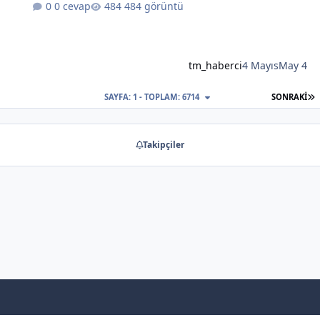
0 cevap
484 görüntü
tm_haberci
4 Mayıs
May 4
S
SAYFA: 1 - TOPLAM: 6714
SONRAKI
Takipçiler