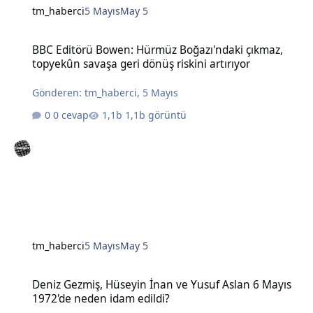
tm_haberci
5 Mayıs
May 5
BBC Editörü Bowen: Hürmüz Boğazı'ndaki çıkmaz, topyekûn savaşa g
BBC Editörü Bowen: Hürmüz Boğazı'ndaki çıkmaz,
topyekûn savaşa geri dönüş riskini artırıyor
Gönderen:
tm_haberci
,
5 Mayıs
0 cevap
1,1b görüntü
tm_haberci
5 Mayıs
May 5
Deniz Gezmiş, Hüseyin İnan ve Yusuf Aslan 6 Mayıs 1972'de neden 
Deniz Gezmiş, Hüseyin İnan ve Yusuf Aslan 6 Mayıs
1972'de neden idam edildi?