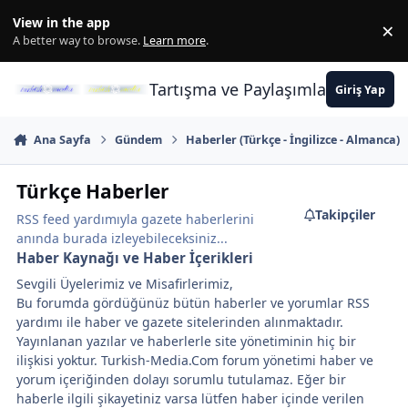
İçeriğe atla
View in the app
×
Di
A better way to browse.
Learn more
.
Tartışma ve Paylaşımların Merkez
Giriş Yap
Ana Sayfa
Gündem
Haberler (Türkçe - İngilizce - Almanca)
Türkçe Haberler
Takipçiler
RSS feed yardımıyla gazete haberlerini
anında burada izleyebileceksiniz...
Haber Kaynağı ve Haber İçerikleri
Sevgili Üyelerimiz ve Misafirlerimiz,
Bu forumda gördüğünüz bütün haberler ve yorumlar RSS
yardımı ile haber ve gazete sitelerinden alınmaktadır.
Yayınlanan yazılar ve haberlerle site yönetiminin hiç bir
ilişkisi yoktur. Turkish-Media.Com forum yönetimi haber ve
yorum içeriğinden dolayı sorumlu tutulamaz. Eğer bir
haberle ilgili şikayetiniz varsa lütfen haber içinde verilen