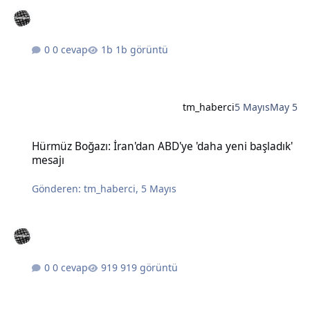
0 cevap
1b görüntü
tm_haberci
5 Mayıs
May 5
Hürmüz Boğazı: İran'dan ABD'ye 'daha yeni başladık' mesajı
Hürmüz Boğazı: İran'dan ABD'ye 'daha yeni başladık'
mesajı
Gönderen:
tm_haberci
,
5 Mayıs
0 cevap
919 görüntü