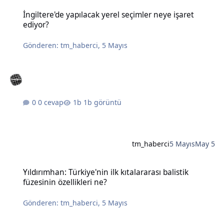
İngiltere'de yapılacak yerel seçimler neye işaret ediyor?
İngiltere'de yapılacak yerel seçimler neye işaret
ediyor?
Gönderen:
tm_haberci
,
5 Mayıs
0 cevap
1b görüntü
tm_haberci
5 Mayıs
May 5
Yıldırımhan: Türkiye'nin ilk kıtalararası balistik füzesinin özellikleri
Yıldırımhan: Türkiye'nin ilk kıtalararası balistik
füzesinin özellikleri ne?
Gönderen:
tm_haberci
,
5 Mayıs