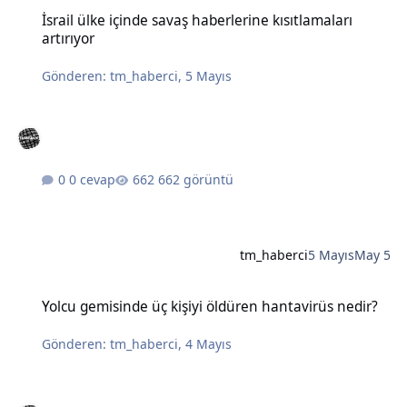
İsrail ülke içinde savaş haberlerine kısıtlamaları artırıyor
İsrail ülke içinde savaş haberlerine kısıtlamaları
artırıyor
Gönderen:
tm_haberci
,
5 Mayıs
0 cevap
662 görüntü
tm_haberci
5 Mayıs
May 5
Yolcu gemisinde üç kişiyi öldüren hantavirüs nedir?
Yolcu gemisinde üç kişiyi öldüren hantavirüs nedir?
Gönderen:
tm_haberci
,
4 Mayıs