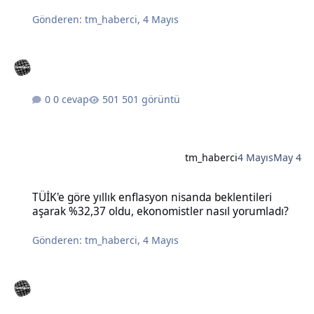
Gönderen:
tm_haberci
,
4 Mayıs
0 cevap
501 görüntü
tm_haberci
4 Mayıs
May 4
TÜİK'e göre yıllık enflasyon nisanda beklentileri aşarak %32,37 old
TÜİK'e göre yıllık enflasyon nisanda beklentileri
aşarak %32,37 oldu, ekonomistler nasıl yorumladı?
Gönderen:
tm_haberci
,
4 Mayıs