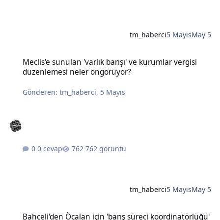
tm_haberci
5 Mayıs
May 5
Meclis'e sunulan 'varlık barışı' ve kurumlar vergisi düzenlemesi n
Meclis'e sunulan 'varlık barışı' ve kurumlar vergisi
düzenlemesi neler öngörüyor?
Gönderen:
tm_haberci
,
5 Mayıs
0 cevap
762 görüntü
tm_haberci
5 Mayıs
May 5
Bahçeli'den Öcalan için 'barış süreci koordinatörlüğü' önerisi
Bahçeli'den Öcalan için 'barış süreci koordinatörlüğü'