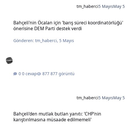
tm_haberci
5 Mayıs
May 5
Bahçeli'nin Öcalan için 'barış süreci koordinatörlüğü' önerisine DE
Bahçeli'nin Öcalan için 'barış süreci koordinatörlüğü'
önerisine DEM Parti destek verdi
Gönderen:
tm_haberci
,
5 Mayıs
0 cevap
877 görüntü
tm_haberci
5 Mayıs
May 5
Bahçeli'den mutlak butlan yanıtı: 'CHP'nin karıştırılmasına müsaad
Bahçeli'den mutlak butlan yanıtı: 'CHP'nin
karıştırılmasına müsaade edilmemeli'