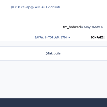
0 cevap
491 görüntü
tm_haberci
4 Mayıs
May 4
S
SAYFA: 1 - TOPLAM: 6714
SONRAKI
Takipçiler