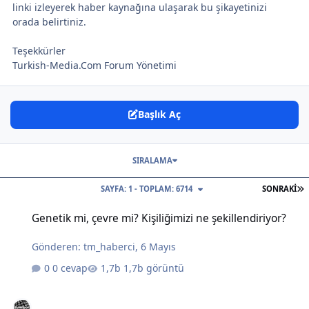
linki izleyerek haber kaynağına ulaşarak bu şikayetinizi
orada belirtiniz.
Teşekkürler
Turkish-Media.Com Forum Yönetimi
Başlık Aç
SIRALAMA
S
SAYFA: 1 - TOPLAM: 6714
SONRAKI
Genetik mi, çevre mi? Kişiliğimizi ne şekillendiriyor?
Genetik mi, çevre mi? Kişiliğimizi ne şekillendiriyor?
Gönderen:
tm_haberci
,
6 Mayıs
0 cevap
1,7b görüntü