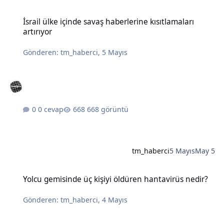
İsrail ülke içinde savaş haberlerine kısıtlamaları artırıyor
İsrail ülke içinde savaş haberlerine kısıtlamaları
artırıyor
Gönderen:
tm_haberci
,
5 Mayıs
0 cevap
668 görüntü
tm_haberci
5 Mayıs
May 5
Yolcu gemisinde üç kişiyi öldüren hantavirüs nedir?
Yolcu gemisinde üç kişiyi öldüren hantavirüs nedir?
Gönderen:
tm_haberci
,
4 Mayıs