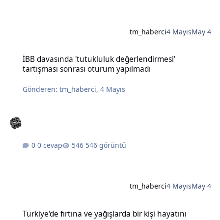
tm_haberci
4 Mayıs
May 4
İBB davasında 'tutukluluk değerlendirmesi' tartışması sonrası otu
İBB davasında 'tutukluluk değerlendirmesi'
tartışması sonrası oturum yapılmadı
Gönderen:
tm_haberci
,
4 Mayıs
0 cevap
546 görüntü
tm_haberci
4 Mayıs
May 4
Türkiye'de fırtına ve yağışlarda bir kişi hayatını kaybetti, çok sayıda
Türkiye'de fırtına ve yağışlarda bir kişi hayatını