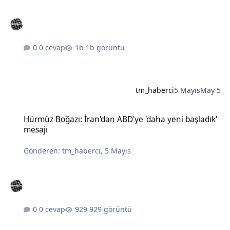
0 cevap
1b görüntü
tm_haberci
5 Mayıs
May 5
Hürmüz Boğazı: İran'dan ABD'ye 'daha yeni başladık' mesajı
Hürmüz Boğazı: İran'dan ABD'ye 'daha yeni başladık'
mesajı
Gönderen:
tm_haberci
,
5 Mayıs
0 cevap
929 görüntü