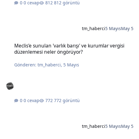
0 cevap
812 görüntü
tm_haberci
5 Mayıs
May 5
Meclis'e sunulan 'varlık barışı' ve kurumlar vergisi düzenlemesi n
Meclis'e sunulan 'varlık barışı' ve kurumlar vergisi
düzenlemesi neler öngörüyor?
Gönderen:
tm_haberci
,
5 Mayıs
0 cevap
772 görüntü
tm_haberci
5 Mayıs
May 5
Bahçeli'den Öcalan için 'barış süreci koordinatörlüğü' önerisi