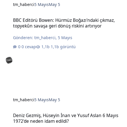
tm_haberci
5 Mayıs
May 5
BBC Editörü Bowen: Hürmüz Boğazı'ndaki çıkmaz, topyekûn savaşa g
BBC Editörü Bowen: Hürmüz Boğazı'ndaki çıkmaz,
topyekûn savaşa geri dönüş riskini artırıyor
Gönderen:
tm_haberci
,
5 Mayıs
0 cevap
1,1b görüntü
tm_haberci
5 Mayıs
May 5
Deniz Gezmiş, Hüseyin İnan ve Yusuf Aslan 6 Mayıs 1972'de neden 
Deniz Gezmiş, Hüseyin İnan ve Yusuf Aslan 6 Mayıs
1972'de neden idam edildi?