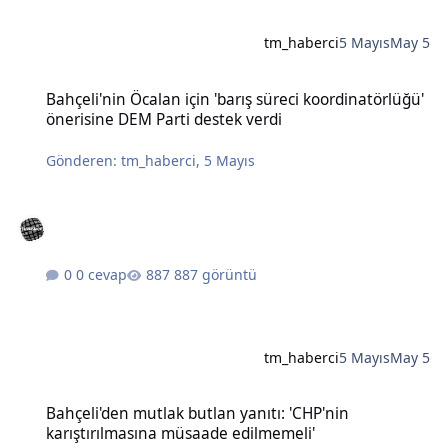
tm_haberci
5 Mayıs
May 5
Bahçeli'nin Öcalan için 'barış süreci koordinatörlüğü' önerisine DE
Bahçeli'nin Öcalan için 'barış süreci koordinatörlüğü'
önerisine DEM Parti destek verdi
Gönderen:
tm_haberci
,
5 Mayıs
0 cevap
887 görüntü
tm_haberci
5 Mayıs
May 5
Bahçeli'den mutlak butlan yanıtı: 'CHP'nin karıştırılmasına müsaad
Bahçeli'den mutlak butlan yanıtı: 'CHP'nin
karıştırılmasına müsaade edilmemeli'