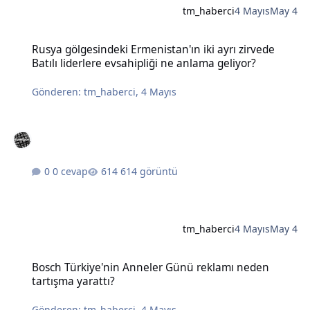
tm_haberci
4 Mayıs
May 4
Rusya gölgesindeki Ermenistan'ın iki ayrı zirvede Batılı liderlere e
Rusya gölgesindeki Ermenistan'ın iki ayrı zirvede
Batılı liderlere evsahipliği ne anlama geliyor?
Gönderen:
tm_haberci
,
4 Mayıs
0 cevap
614 görüntü
tm_haberci
4 Mayıs
May 4
Bosch Türkiye'nin Anneler Günü reklamı neden tartışma yarattı?
Bosch Türkiye'nin Anneler Günü reklamı neden
tartışma yarattı?
Gönderen:
tm_haberci
,
4 Mayıs