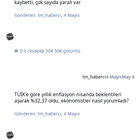
kaybetti, çok sayıda yaralı var
Gönderen:
tm_haberci
,
4 Mayıs
0 cevap
508 görüntü
tm_haberci
4 Mayıs
May 4
TÜİK'e göre yıllık enflasyon nisanda beklentileri aşarak %32,37 old
TÜİK'e göre yıllık enflasyon nisanda beklentileri
aşarak %32,37 oldu, ekonomistler nasıl yorumladı?
Gönderen:
tm_haberci
,
4 Mayıs