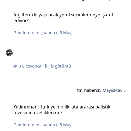
İngiltere'de yapılacak yerel seçimler neye işaret ediyor?
İngiltere'de yapılacak yerel seçimler neye işaret
ediyor?
Gönderen:
tm_haberci
,
5 Mayıs
0 cevap
1b görüntü
tm_haberci
5 Mayıs
May 5
Yıldırımhan: Türkiye'nin ilk kıtalararası balistik füzesinin özellikleri
Yıldırımhan: Türkiye'nin ilk kıtalararası balistik
füzesinin özellikleri ne?
Gönderen:
tm_haberci
,
5 Mayıs