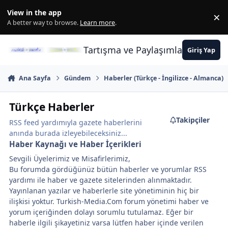
İçeriğe atla
View in the app
×
Di
A better way to browse.
Learn more
.
Tartışma ve Paylaşımların Merkez
Giriş Yap
Ana Sayfa
Gündem
Haberler (Türkçe - İngilizce - Almanca)
Türkçe Haberler
Takipçiler
RSS feed yardımıyla gazete haberlerini
anında burada izleyebileceksiniz...
Haber Kaynağı ve Haber İçerikleri
Sevgili Üyelerimiz ve Misafirlerimiz,
Bu forumda gördüğünüz bütün haberler ve yorumlar RSS
yardımı ile haber ve gazete sitelerinden alınmaktadır.
Yayınlanan yazılar ve haberlerle site yönetiminin hiç bir
ilişkisi yoktur. Turkish-Media.Com forum yönetimi haber ve
yorum içeriğinden dolayı sorumlu tutulamaz. Eğer bir
haberle ilgili şikayetiniz varsa lütfen haber içinde verilen