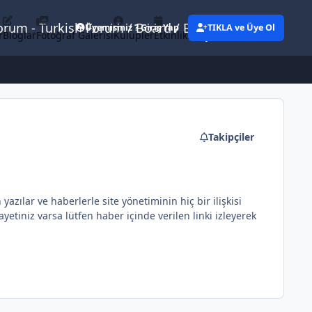
Forum - Turkish Forum / Board / Blog
Üyemisiniz ? Giriş Yap
TIKLA ve Üye Ol
r
Bloglar
Fotoğraf Galerisi
Kulüpler
Etkinlikler
Eylemler
Takipçiler
ılar ve haberlerle site yönetiminin hiç bir ilişkisi
etiniz varsa lütfen haber içinde verilen linki izleyerek