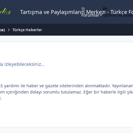
Tartışma ve Paylaşımların Merkezi - Türkçe 
Forumlar
Güncel Videola
ca)
Türkçe Haberler
izleyebileceksiniz...
dımı ile haber ve gazete sitelerinden alınmaktadır. Yayınlanan yaz
içeriğinden dolayı sorumlu tutulamaz. Eğer bir haberle ilgili şikay
z.