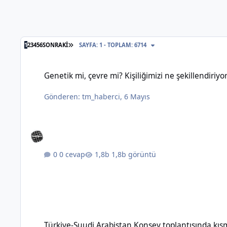
SON SAYFA
1
2
3
4
5
6
SONRAKI
SAYFA: 1 - TOPLAM: 6714
Genetik mi, çevre mi? Kişiliğimizi ne şekillendiriyor?
Genetik mi, çevre mi? Kişiliğimizi ne şekillendiriyo
Gönderen:
tm_haberci
,
6 Mayıs
0 cevap
1,8b görüntü
Türkiye-Suudi Arabistan Konsey toplantısında kısmi vize m
Türkiye-Suudi Arabistan Konsey toplantısında kı