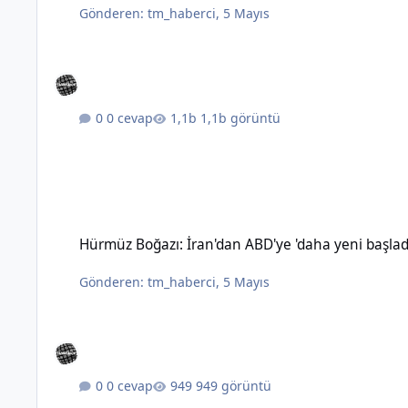
Gönderen:
tm_haberci
,
5 Mayıs
0 cevap
1,1b görüntü
Hürmüz Boğazı: İran'dan ABD'ye 'daha yeni başladık' mesajı
Hürmüz Boğazı: İran'dan ABD'ye 'daha yeni başlad
Gönderen:
tm_haberci
,
5 Mayıs
0 cevap
949 görüntü