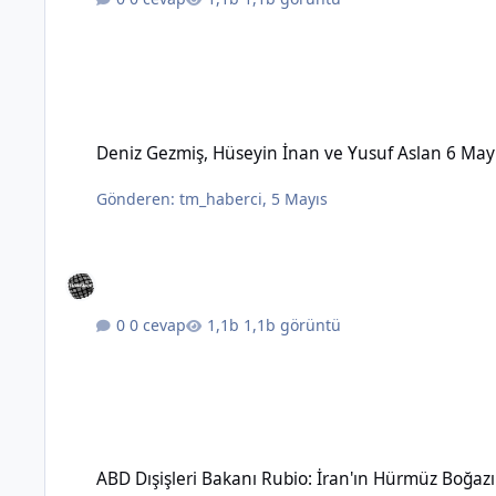
Deniz Gezmiş, Hüseyin İnan ve Yusuf Aslan 6 Mayıs 1972'de 
Deniz Gezmiş, Hüseyin İnan ve Yusuf Aslan 6 May
Gönderen:
tm_haberci
,
5 Mayıs
0 cevap
1,1b görüntü
ABD Dışişleri Bakanı Rubio: İran'ın Hürmüz Boğazı üzerinde 
ABD Dışişleri Bakanı Rubio: İran'ın Hürmüz Boğaz