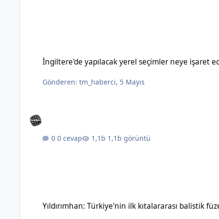
İngiltere'de yapılacak yerel seçimler neye işaret ediyor?
İngiltere'de yapılacak yerel seçimler neye işaret e
Gönderen:
tm_haberci
,
5 Mayıs
0 cevap
1,1b görüntü
Yıldırımhan: Türkiye'nin ilk kıtalararası balistik füzesinin özel
Yıldırımhan: Türkiye'nin ilk kıtalararası balistik füz