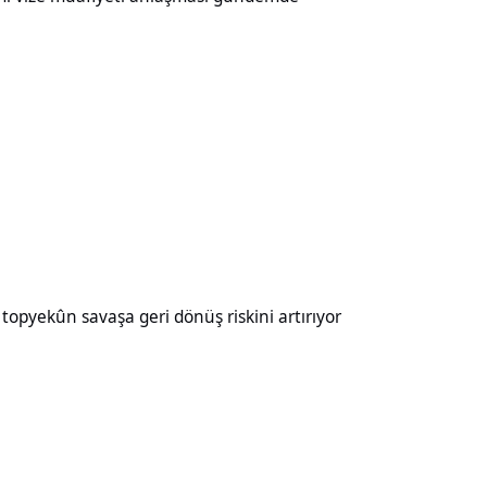
aşa geri dönüş riskini artırıyor
opyekûn savaşa geri dönüş riskini artırıyor