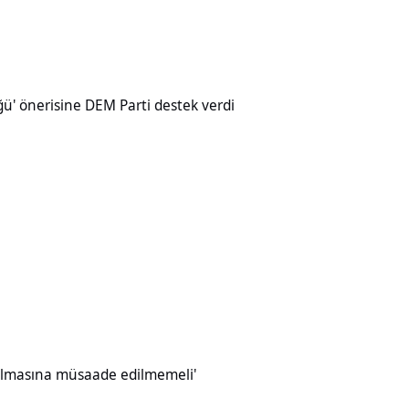
ine DEM Parti destek verdi
üğü' önerisine DEM Parti destek verdi
müsaade edilmemeli'
ırılmasına müsaade edilmemeli'