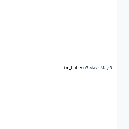
tm_haberci
5 Mayıs
May 5