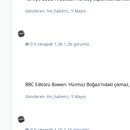
Gönderen:
tm_haberci
,
5 Mayıs
0 cevap
1,2b görüntü
BBC Editörü Bowen: Hürmüz Boğazı'ndaki çıkmaz, topyekûn sav
BBC Editörü Bowen: Hürmüz Boğazı'ndaki çıkmaz, t
Gönderen:
tm_haberci
,
5 Mayıs
0 cevap
1,1b görüntü