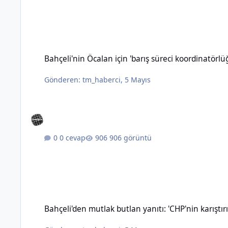
Bahçeli'nin Öcalan için 'barış süreci koordinatörlüğü' öneris
Bahçeli'nin Öcalan için 'barış süreci koordinatörl
Gönderen:
tm_haberci
,
5 Mayıs
0 cevap
906 görüntü
Bahçeli'den mutlak butlan yanıtı: 'CHP'nin karıştırılmasına 
Bahçeli'den mutlak butlan yanıtı: 'CHP'nin karışt