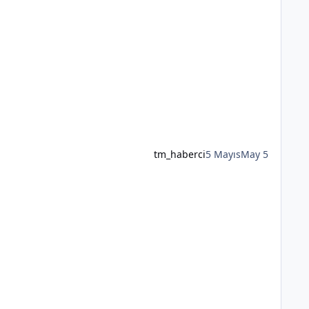
tm_haberci
5 Mayıs
May 5