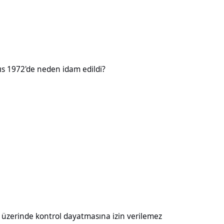
neden idam edildi?
ıs 1972'de neden idam edildi?
kontrol dayatmasına izin verilemez
ı üzerinde kontrol dayatmasına izin verilemez