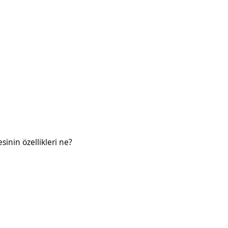
likleri ne?
esinin özellikleri ne?