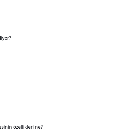
diyor?
likleri ne?
esinin özellikleri ne?