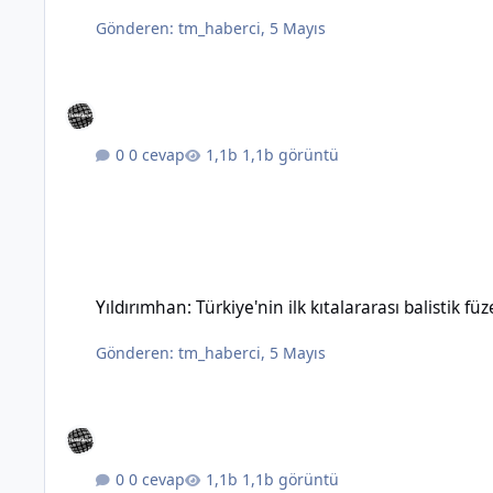
Gönderen:
tm_haberci
,
5 Mayıs
0 cevap
1,1b görüntü
Yıldırımhan: Türkiye'nin ilk kıtalararası balistik füzesinin özel
Yıldırımhan: Türkiye'nin ilk kıtalararası balistik füz
Gönderen:
tm_haberci
,
5 Mayıs
0 cevap
1,1b görüntü