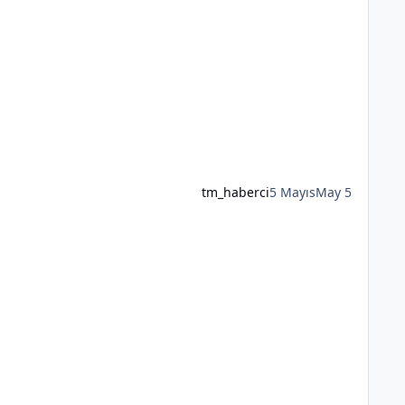
tm_haberci
5 Mayıs
May 5