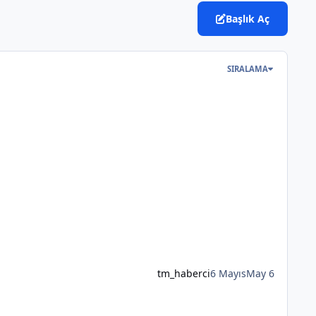
Başlık Aç
SIRALAMA
tm_haberci
6 Mayıs
May 6