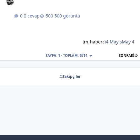
0 cevap
500 görüntü
tm_haberci
4 Mayıs
May 4
S
SAYFA: 1 - TOPLAM: 6714
SONRAKI
Takipçiler