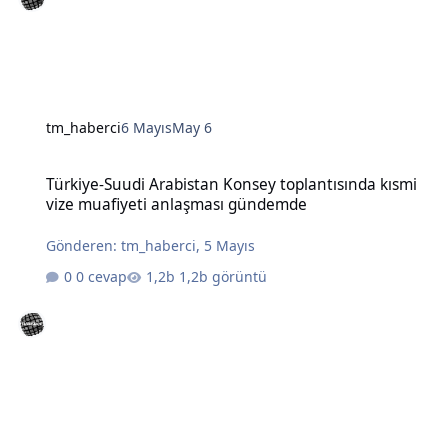
tm_haberci
6 Mayıs
May 6
Türkiye-Suudi Arabistan Konsey toplantısında kısmi vize muafiye
Türkiye-Suudi Arabistan Konsey toplantısında kısmi
vize muafiyeti anlaşması gündemde
Gönderen:
tm_haberci
,
5 Mayıs
0 cevap
1,2b görüntü