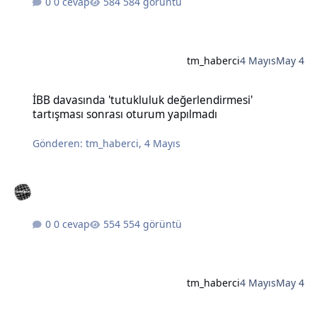
0 cevap
584 görüntü
tm_haberci
4 Mayıs
May 4
İBB davasında 'tutukluluk değerlendirmesi' tartışması sonrası otu
İBB davasında 'tutukluluk değerlendirmesi'
tartışması sonrası oturum yapılmadı
Gönderen:
tm_haberci
,
4 Mayıs
0 cevap
554 görüntü
tm_haberci
4 Mayıs
May 4
Türkiye'de fırtına ve yağışlarda bir kişi hayatını kaybetti, çok sayıda