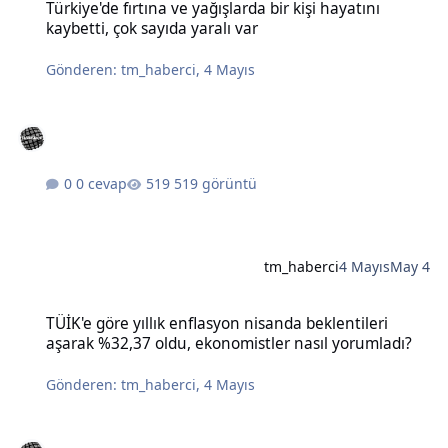
Türkiye'de fırtına ve yağışlarda bir kişi hayatını
kaybetti, çok sayıda yaralı var
Gönderen:
tm_haberci
,
4 Mayıs
0 cevap
519 görüntü
tm_haberci
4 Mayıs
May 4
TÜİK'e göre yıllık enflasyon nisanda beklentileri aşarak %32,37 old
TÜİK'e göre yıllık enflasyon nisanda beklentileri
aşarak %32,37 oldu, ekonomistler nasıl yorumladı?
Gönderen:
tm_haberci
,
4 Mayıs