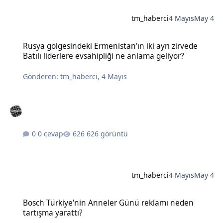
tm_haberci
4 Mayıs
May 4
Rusya gölgesindeki Ermenistan'ın iki ayrı zirvede Batılı liderlere e
Rusya gölgesindeki Ermenistan'ın iki ayrı zirvede
Batılı liderlere evsahipliği ne anlama geliyor?
Gönderen:
tm_haberci
,
4 Mayıs
0 cevap
626 görüntü
tm_haberci
4 Mayıs
May 4
Bosch Türkiye'nin Anneler Günü reklamı neden tartışma yarattı?
Bosch Türkiye'nin Anneler Günü reklamı neden
tartışma yarattı?