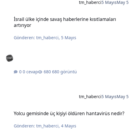
tm_haberci
5 Mayıs
May 5
İsrail ülke içinde savaş haberlerine kısıtlamaları artırıyor
İsrail ülke içinde savaş haberlerine kısıtlamaları
artırıyor
Gönderen:
tm_haberci
,
5 Mayıs
0 cevap
680 görüntü
tm_haberci
5 Mayıs
May 5
Yolcu gemisinde üç kişiyi öldüren hantavirüs nedir?
Yolcu gemisinde üç kişiyi öldüren hantavirüs nedir?
Gönderen:
tm_haberci
,
4 Mayıs