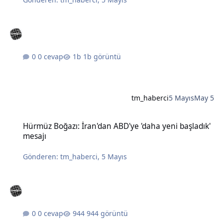
0 cevap
1b görüntü
tm_haberci
5 Mayıs
May 5
Hürmüz Boğazı: İran'dan ABD'ye 'daha yeni başladık' mesajı
Hürmüz Boğazı: İran'dan ABD'ye 'daha yeni başladık'
mesajı
Gönderen:
tm_haberci
,
5 Mayıs
0 cevap
944 görüntü