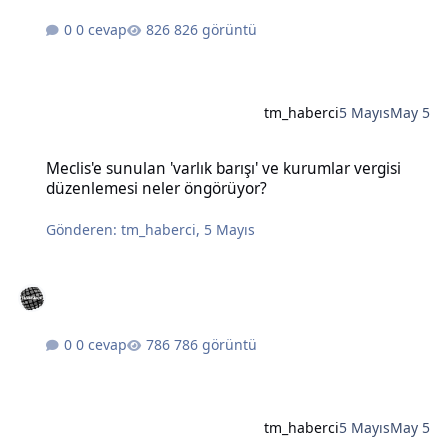
0 cevap
826 görüntü
tm_haberci
5 Mayıs
May 5
Meclis'e sunulan 'varlık barışı' ve kurumlar vergisi düzenlemesi n
Meclis'e sunulan 'varlık barışı' ve kurumlar vergisi
düzenlemesi neler öngörüyor?
Gönderen:
tm_haberci
,
5 Mayıs
0 cevap
786 görüntü
tm_haberci
5 Mayıs
May 5