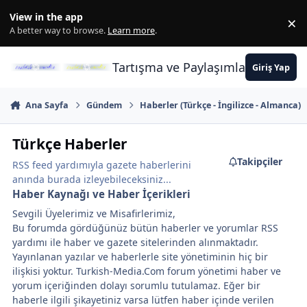
İçeriğe atla
View in the app
×
Di
A better way to browse.
Learn more
.
Tartışma ve Paylaşımların Merkez
Giriş Yap
Ana Sayfa
Gündem
Haberler (Türkçe - İngilizce - Almanca)
Türkçe Haberler
Takipçiler
RSS feed yardımıyla gazete haberlerini
anında burada izleyebileceksiniz...
Haber Kaynağı ve Haber İçerikleri
Sevgili Üyelerimiz ve Misafirlerimiz,
Bu forumda gördüğünüz bütün haberler ve yorumlar RSS
yardımı ile haber ve gazete sitelerinden alınmaktadır.
Yayınlanan yazılar ve haberlerle site yönetiminin hiç bir
ilişkisi yoktur. Turkish-Media.Com forum yönetimi haber ve
yorum içeriğinden dolayı sorumlu tutulamaz. Eğer bir
haberle ilgili şikayetiniz varsa lütfen haber içinde verilen