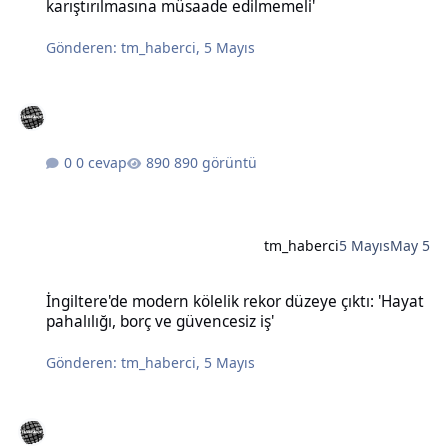
karıştırılmasına müsaade edilmemeli'
Gönderen:
tm_haberci
,
5 Mayıs
0 cevap
890 görüntü
tm_haberci
5 Mayıs
May 5
İngiltere'de modern kölelik rekor düzeye çıktı: 'Hayat pahalılığı, bo
İngiltere'de modern kölelik rekor düzeye çıktı: 'Hayat
pahalılığı, borç ve güvencesiz iş'
Gönderen:
tm_haberci
,
5 Mayıs