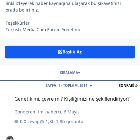
linki izleyerek haber kaynağına ulaşarak bu şikayetinizi
orada belirtiniz.
Teşekkürler
Turkish-Media.Com Forum Yönetimi
Başlık Aç
SIRALAMA
S
SAYFA: 1 - TOPLAM: 6714
SONRAKI
Genetik mi, çevre mi? Kişiliğimizi ne şekillendiriyor?
Genetik mi, çevre mi? Kişiliğimizi ne şekillendiriyor?
Gönderen:
tm_haberci
,
6 Mayıs
0 cevap
1,8b görüntü