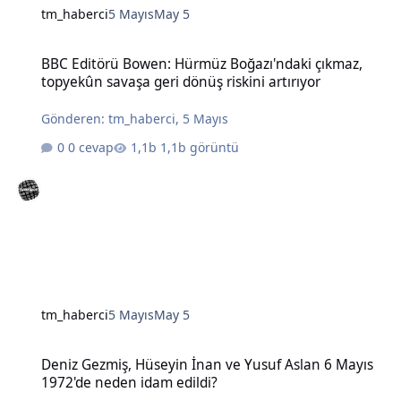
tm_haberci
5 Mayıs
May 5
BBC Editörü Bowen: Hürmüz Boğazı'ndaki çıkmaz, topyekûn savaşa g
BBC Editörü Bowen: Hürmüz Boğazı'ndaki çıkmaz,
topyekûn savaşa geri dönüş riskini artırıyor
Gönderen:
tm_haberci
,
5 Mayıs
0 cevap
1,1b görüntü
tm_haberci
5 Mayıs
May 5
Deniz Gezmiş, Hüseyin İnan ve Yusuf Aslan 6 Mayıs 1972'de neden 
Deniz Gezmiş, Hüseyin İnan ve Yusuf Aslan 6 Mayıs
1972'de neden idam edildi?