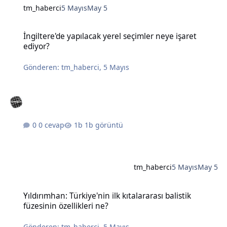
tm_haberci
5 Mayıs
May 5
İngiltere'de yapılacak yerel seçimler neye işaret ediyor?
İngiltere'de yapılacak yerel seçimler neye işaret
ediyor?
Gönderen:
tm_haberci
,
5 Mayıs
0 cevap
1b görüntü
tm_haberci
5 Mayıs
May 5
Yıldırımhan: Türkiye'nin ilk kıtalararası balistik füzesinin özellikleri
Yıldırımhan: Türkiye'nin ilk kıtalararası balistik
füzesinin özellikleri ne?
Gönderen:
tm_haberci
,
5 Mayıs