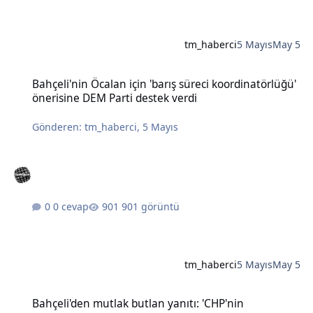
tm_haberci
5 Mayıs
May 5
Bahçeli'nin Öcalan için 'barış süreci koordinatörlüğü' önerisine DE
Bahçeli'nin Öcalan için 'barış süreci koordinatörlüğü'
önerisine DEM Parti destek verdi
Gönderen:
tm_haberci
,
5 Mayıs
0 cevap
901 görüntü
tm_haberci
5 Mayıs
May 5
Bahçeli'den mutlak butlan yanıtı: 'CHP'nin karıştırılmasına müsaad
Bahçeli'den mutlak butlan yanıtı: 'CHP'nin