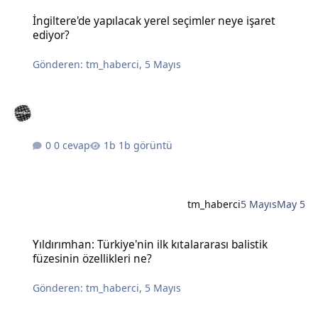
İngiltere'de yapılacak yerel seçimler neye işaret ediyor?
İngiltere'de yapılacak yerel seçimler neye işaret
ediyor?
Gönderen:
tm_haberci
,
5 Mayıs
0 cevap
1b görüntü
tm_haberci
5 Mayıs
May 5
Yıldırımhan: Türkiye'nin ilk kıtalararası balistik füzesinin özellikleri
Yıldırımhan: Türkiye'nin ilk kıtalararası balistik
füzesinin özellikleri ne?
Gönderen:
tm_haberci
,
5 Mayıs