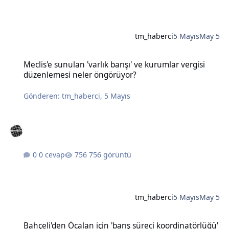
tm_haberci
5 Mayıs
May 5
Meclis'e sunulan 'varlık barışı' ve kurumlar vergisi düzenlemesi n
Meclis'e sunulan 'varlık barışı' ve kurumlar vergisi
düzenlemesi neler öngörüyor?
Gönderen:
tm_haberci
,
5 Mayıs
0 cevap
756 görüntü
tm_haberci
5 Mayıs
May 5
Bahçeli'den Öcalan için 'barış süreci koordinatörlüğü' önerisi
Bahçeli'den Öcalan için 'barış süreci koordinatörlüğü'