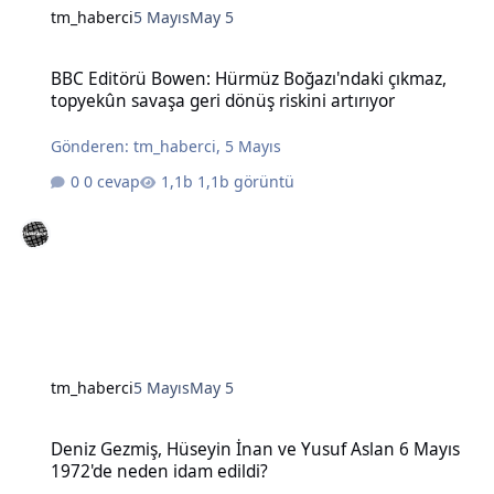
tm_haberci
5 Mayıs
May 5
BBC Editörü Bowen: Hürmüz Boğazı'ndaki çıkmaz, topyekûn savaşa g
BBC Editörü Bowen: Hürmüz Boğazı'ndaki çıkmaz,
topyekûn savaşa geri dönüş riskini artırıyor
Gönderen:
tm_haberci
,
5 Mayıs
0 cevap
1,1b görüntü
tm_haberci
5 Mayıs
May 5
Deniz Gezmiş, Hüseyin İnan ve Yusuf Aslan 6 Mayıs 1972'de neden 
Deniz Gezmiş, Hüseyin İnan ve Yusuf Aslan 6 Mayıs
1972'de neden idam edildi?