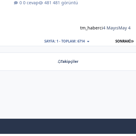
0 cevap
481 görüntü
tm_haberci
4 Mayıs
May 4
S
SAYFA: 1 - TOPLAM: 6714
SONRAKI
Takipçiler