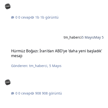
0 cevap
1b görüntü
tm_haberci
5 Mayıs
May 5
Hürmüz Boğazı: İran'dan ABD'ye 'daha yeni başladık' mesajı
Hürmüz Boğazı: İran'dan ABD'ye 'daha yeni başladık'
mesajı
Gönderen:
tm_haberci
,
5 Mayıs
0 cevap
908 görüntü