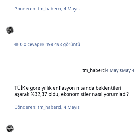
Gönderen:
tm_haberci
,
4 Mayıs
0 cevap
498 görüntü
tm_haberci
4 Mayıs
May 4
TÜİK'e göre yıllık enflasyon nisanda beklentileri aşarak %32,37 old
TÜİK'e göre yıllık enflasyon nisanda beklentileri
aşarak %32,37 oldu, ekonomistler nasıl yorumladı?
Gönderen:
tm_haberci
,
4 Mayıs