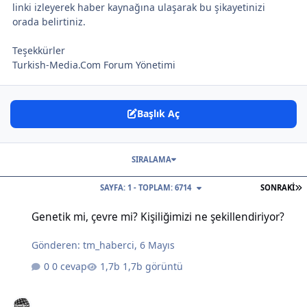
linki izleyerek haber kaynağına ulaşarak bu şikayetinizi
orada belirtiniz.
Teşekkürler
Turkish-Media.Com Forum Yönetimi
Başlık Aç
SIRALAMA
S
SAYFA: 1 - TOPLAM: 6714
SONRAKI
Genetik mi, çevre mi? Kişiliğimizi ne şekillendiriyor?
Genetik mi, çevre mi? Kişiliğimizi ne şekillendiriyor?
Gönderen:
tm_haberci
,
6 Mayıs
0 cevap
1,7b görüntü