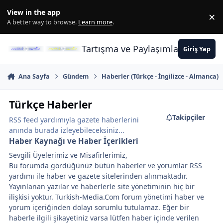
İçeriğe atla
View in the app
×
Di
A better way to browse.
Learn more
.
Tartışma ve Paylaşımların Merkez
Giriş Yap
Ana Sayfa
Gündem
Haberler (Türkçe - İngilizce - Almanca)
Türkçe Haberler
Takipçiler
RSS feed yardımıyla gazete haberlerini
anında burada izleyebileceksiniz...
Haber Kaynağı ve Haber İçerikleri
Sevgili Üyelerimiz ve Misafirlerimiz,
Bu forumda gördüğünüz bütün haberler ve yorumlar RSS
yardımı ile haber ve gazete sitelerinden alınmaktadır.
Yayınlanan yazılar ve haberlerle site yönetiminin hiç bir
ilişkisi yoktur. Turkish-Media.Com forum yönetimi haber ve
yorum içeriğinden dolayı sorumlu tutulamaz. Eğer bir
haberle ilgili şikayetiniz varsa lütfen haber içinde verilen