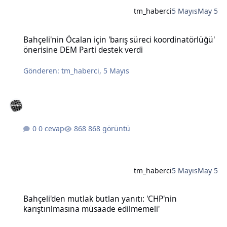
tm_haberci
5 Mayıs
May 5
Bahçeli'nin Öcalan için 'barış süreci koordinatörlüğü' önerisine DE
Bahçeli'nin Öcalan için 'barış süreci koordinatörlüğü'
önerisine DEM Parti destek verdi
Gönderen:
tm_haberci
,
5 Mayıs
0 cevap
868 görüntü
tm_haberci
5 Mayıs
May 5
Bahçeli'den mutlak butlan yanıtı: 'CHP'nin karıştırılmasına müsaad
Bahçeli'den mutlak butlan yanıtı: 'CHP'nin
karıştırılmasına müsaade edilmemeli'