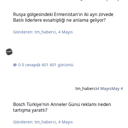
Rusya gölgesindeki Ermenistan'ın iki ayrı zirvede Batılı liderlere e
Rusya gölgesindeki Ermenistan'ın iki ayrı zirvede
Batılı liderlere evsahipliği ne anlama geliyor?
Gönderen:
tm_haberci
,
4 Mayıs
0 cevap
601 görüntü
tm_haberci
4 Mayıs
May 4
Bosch Türkiye'nin Anneler Günü reklamı neden tartışma yarattı?
Bosch Türkiye'nin Anneler Günü reklamı neden
tartışma yarattı?
Gönderen:
tm_haberci
,
4 Mayıs