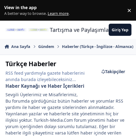
İçeriğe atla
View in the app
×
Di
A better way to browse.
Learn more
.
Tartışma ve Paylaşımların Merkez
Giriş Yap
Ana Sayfa
Gündem
Haberler (Türkçe - İngilizce - Almanca)
Türkçe Haberler
Takipçiler
RSS feed yardımıyla gazete haberlerini
anında burada izleyebileceksiniz...
Haber Kaynağı ve Haber İçerikleri
Sevgili Üyelerimiz ve Misafirlerimiz,
Bu forumda gördüğünüz bütün haberler ve yorumlar RSS
yardımı ile haber ve gazete sitelerinden alınmaktadır.
Yayınlanan yazılar ve haberlerle site yönetiminin hiç bir
ilişkisi yoktur. Turkish-Media.Com forum yönetimi haber ve
yorum içeriğinden dolayı sorumlu tutulamaz. Eğer bir
haberle ilgili şikayetiniz varsa lütfen haber içinde verilen