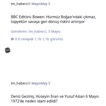
tm_haberci
5 Mayıs
May 5
BBC Editörü Bowen: Hürmüz Boğazı'ndaki çıkmaz, topyekûn savaşa g
BBC Editörü Bowen: Hürmüz Boğazı'ndaki çıkmaz,
topyekûn savaşa geri dönüş riskini artırıyor
Gönderen:
tm_haberci
,
5 Mayıs
0 cevap
1,1b görüntü
tm_haberci
5 Mayıs
May 5
Deniz Gezmiş, Hüseyin İnan ve Yusuf Aslan 6 Mayıs 1972'de neden 
Deniz Gezmiş, Hüseyin İnan ve Yusuf Aslan 6 Mayıs
1972'de neden idam edildi?