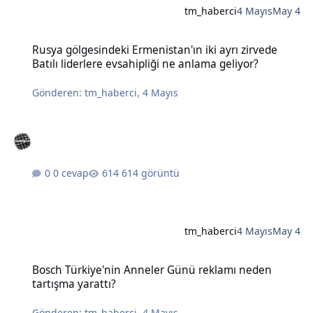
tm_haberci
4 Mayıs
May 4
Rusya gölgesindeki Ermenistan'ın iki ayrı zirvede Batılı liderlere e
Rusya gölgesindeki Ermenistan'ın iki ayrı zirvede
Batılı liderlere evsahipliği ne anlama geliyor?
Gönderen:
tm_haberci
,
4 Mayıs
0 cevap
614 görüntü
tm_haberci
4 Mayıs
May 4
Bosch Türkiye'nin Anneler Günü reklamı neden tartışma yarattı?
Bosch Türkiye'nin Anneler Günü reklamı neden
tartışma yarattı?
Gönderen:
tm_haberci
,
4 Mayıs