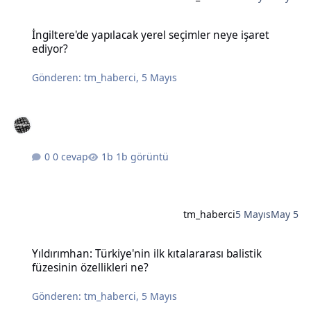
İngiltere'de yapılacak yerel seçimler neye işaret ediyor?
İngiltere'de yapılacak yerel seçimler neye işaret
ediyor?
Gönderen:
tm_haberci
,
5 Mayıs
0 cevap
1b görüntü
tm_haberci
5 Mayıs
May 5
Yıldırımhan: Türkiye'nin ilk kıtalararası balistik füzesinin özellikleri
Yıldırımhan: Türkiye'nin ilk kıtalararası balistik
füzesinin özellikleri ne?
Gönderen:
tm_haberci
,
5 Mayıs