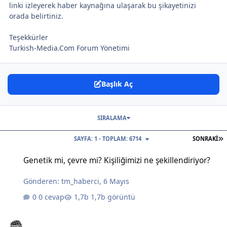
linki izleyerek haber kaynağına ulaşarak bu şikayetinizi
orada belirtiniz.
Teşekkürler
Turkish-Media.Com Forum Yönetimi
Başlık Aç
SIRALAMA
S
SAYFA: 1 - TOPLAM: 6714
SONRAKI
Genetik mi, çevre mi? Kişiliğimizi ne şekillendiriyor?
Genetik mi, çevre mi? Kişiliğimizi ne şekillendiriyor?
Gönderen:
tm_haberci
,
6 Mayıs
0 cevap
1,7b görüntü