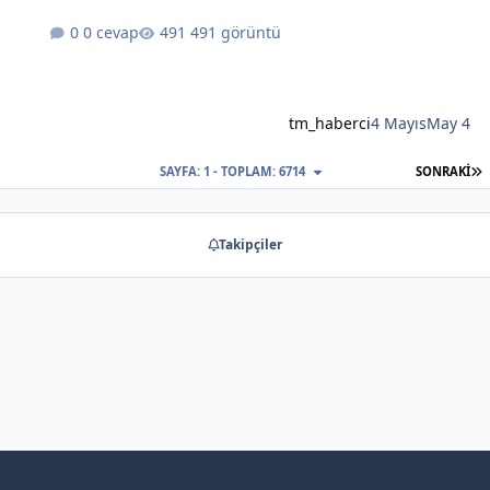
0 cevap
491 görüntü
tm_haberci
4 Mayıs
May 4
S
SAYFA: 1 - TOPLAM: 6714
SONRAKI
Takipçiler