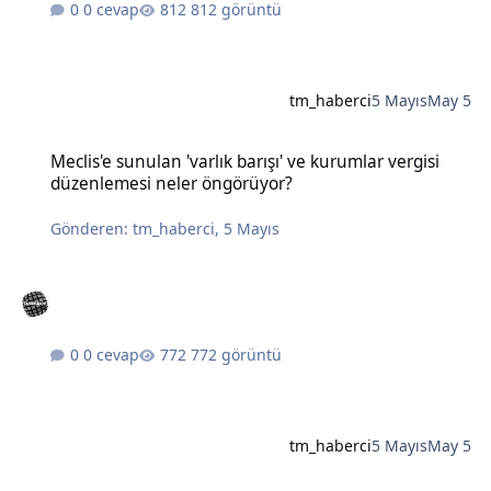
0 cevap
812 görüntü
tm_haberci
5 Mayıs
May 5
Meclis'e sunulan 'varlık barışı' ve kurumlar vergisi düzenlemesi n
Meclis'e sunulan 'varlık barışı' ve kurumlar vergisi
düzenlemesi neler öngörüyor?
Gönderen:
tm_haberci
,
5 Mayıs
0 cevap
772 görüntü
tm_haberci
5 Mayıs
May 5
Bahçeli'den Öcalan için 'barış süreci koordinatörlüğü' önerisi