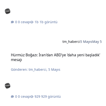
0 cevap
1b görüntü
tm_haberci
5 Mayıs
May 5
Hürmüz Boğazı: İran'dan ABD'ye 'daha yeni başladık' mesajı
Hürmüz Boğazı: İran'dan ABD'ye 'daha yeni başladık'
mesajı
Gönderen:
tm_haberci
,
5 Mayıs
0 cevap
929 görüntü