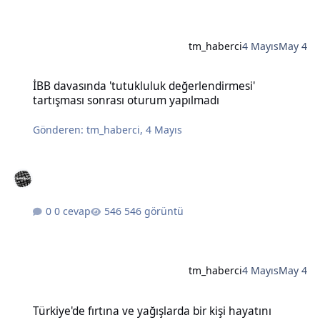
tm_haberci
4 Mayıs
May 4
İBB davasında 'tutukluluk değerlendirmesi' tartışması sonrası otu
İBB davasında 'tutukluluk değerlendirmesi'
tartışması sonrası oturum yapılmadı
Gönderen:
tm_haberci
,
4 Mayıs
0 cevap
546 görüntü
tm_haberci
4 Mayıs
May 4
Türkiye'de fırtına ve yağışlarda bir kişi hayatını kaybetti, çok sayıda
Türkiye'de fırtına ve yağışlarda bir kişi hayatını