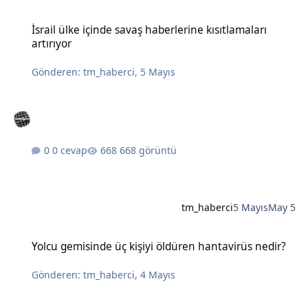
İsrail ülke içinde savaş haberlerine kısıtlamaları artırıyor
İsrail ülke içinde savaş haberlerine kısıtlamaları
artırıyor
Gönderen:
tm_haberci
,
5 Mayıs
0 cevap
668 görüntü
tm_haberci
5 Mayıs
May 5
Yolcu gemisinde üç kişiyi öldüren hantavirüs nedir?
Yolcu gemisinde üç kişiyi öldüren hantavirüs nedir?
Gönderen:
tm_haberci
,
4 Mayıs