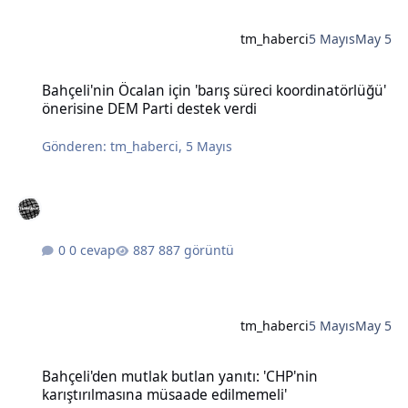
tm_haberci
5 Mayıs
May 5
Bahçeli'nin Öcalan için 'barış süreci koordinatörlüğü' önerisine DE
Bahçeli'nin Öcalan için 'barış süreci koordinatörlüğü'
önerisine DEM Parti destek verdi
Gönderen:
tm_haberci
,
5 Mayıs
0 cevap
887 görüntü
tm_haberci
5 Mayıs
May 5
Bahçeli'den mutlak butlan yanıtı: 'CHP'nin karıştırılmasına müsaad
Bahçeli'den mutlak butlan yanıtı: 'CHP'nin
karıştırılmasına müsaade edilmemeli'