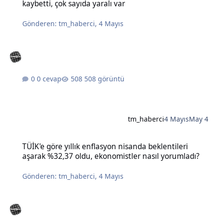
kaybetti, çok sayıda yaralı var
Gönderen:
tm_haberci
,
4 Mayıs
0 cevap
508 görüntü
tm_haberci
4 Mayıs
May 4
TÜİK'e göre yıllık enflasyon nisanda beklentileri aşarak %32,37 old
TÜİK'e göre yıllık enflasyon nisanda beklentileri
aşarak %32,37 oldu, ekonomistler nasıl yorumladı?
Gönderen:
tm_haberci
,
4 Mayıs