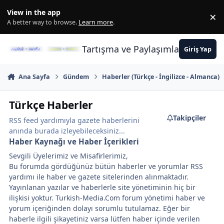
İçeriğe atla
View in the app
×
Di
A better way to browse.
Learn more
.
Tartışma ve Paylaşımların Merkez
Giriş Yap
Ana Sayfa
Gündem
Haberler (Türkçe - İngilizce - Almanca)
Türkçe Haberler
Takipçiler
RSS feed yardımıyla gazete haberlerini
anında burada izleyebileceksiniz...
Haber Kaynağı ve Haber İçerikleri
Sevgili Üyelerimiz ve Misafirlerimiz,
Bu forumda gördüğünüz bütün haberler ve yorumlar RSS
yardımı ile haber ve gazete sitelerinden alınmaktadır.
Yayınlanan yazılar ve haberlerle site yönetiminin hiç bir
ilişkisi yoktur. Turkish-Media.Com forum yönetimi haber ve
yorum içeriğinden dolayı sorumlu tutulamaz. Eğer bir
haberle ilgili şikayetiniz varsa lütfen haber içinde verilen