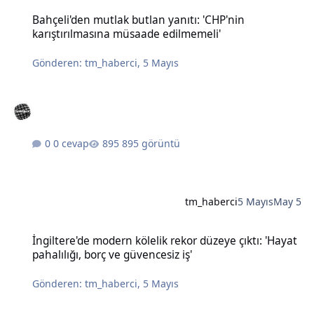
Bahçeli'den mutlak butlan yanıtı: 'CHP'nin karıştırılmasına müsaad
Bahçeli'den mutlak butlan yanıtı: 'CHP'nin
karıştırılmasına müsaade edilmemeli'
Gönderen:
tm_haberci
,
5 Mayıs
0 cevap
895 görüntü
tm_haberci
5 Mayıs
May 5
İngiltere'de modern kölelik rekor düzeye çıktı: 'Hayat pahalılığı, bo
İngiltere'de modern kölelik rekor düzeye çıktı: 'Hayat
pahalılığı, borç ve güvencesiz iş'
Gönderen:
tm_haberci
,
5 Mayıs