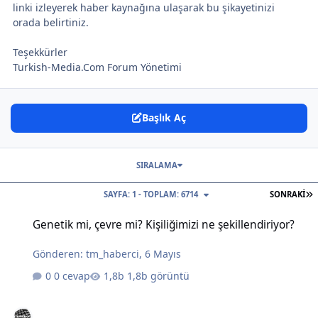
linki izleyerek haber kaynağına ulaşarak bu şikayetinizi
orada belirtiniz.
Teşekkürler
Turkish-Media.Com Forum Yönetimi
Başlık Aç
SIRALAMA
S
SAYFA: 1 - TOPLAM: 6714
SONRAKI
Genetik mi, çevre mi? Kişiliğimizi ne şekillendiriyor?
Genetik mi, çevre mi? Kişiliğimizi ne şekillendiriyor?
Gönderen:
tm_haberci
,
6 Mayıs
0 cevap
1,8b görüntü