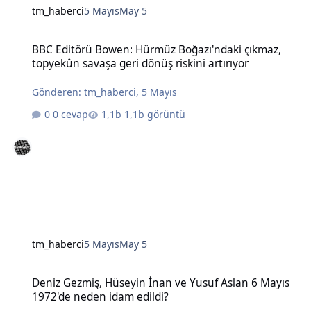
tm_haberci
5 Mayıs
May 5
BBC Editörü Bowen: Hürmüz Boğazı'ndaki çıkmaz, topyekûn savaşa g
BBC Editörü Bowen: Hürmüz Boğazı'ndaki çıkmaz,
topyekûn savaşa geri dönüş riskini artırıyor
Gönderen:
tm_haberci
,
5 Mayıs
0 cevap
1,1b görüntü
tm_haberci
5 Mayıs
May 5
Deniz Gezmiş, Hüseyin İnan ve Yusuf Aslan 6 Mayıs 1972'de neden 
Deniz Gezmiş, Hüseyin İnan ve Yusuf Aslan 6 Mayıs
1972'de neden idam edildi?