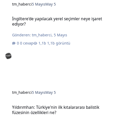
tm_haberci
5 Mayıs
May 5
İngiltere'de yapılacak yerel seçimler neye işaret ediyor?
İngiltere'de yapılacak yerel seçimler neye işaret
ediyor?
Gönderen:
tm_haberci
,
5 Mayıs
0 cevap
1,1b görüntü
tm_haberci
5 Mayıs
May 5
Yıldırımhan: Türkiye'nin ilk kıtalararası balistik füzesinin özellikleri
Yıldırımhan: Türkiye'nin ilk kıtalararası balistik
füzesinin özellikleri ne?