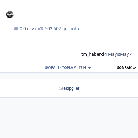
0 cevap
502 görüntü
tm_haberci
4 Mayıs
May 4
S
SAYFA: 1 - TOPLAM: 6714
SONRAKI
Takipçiler