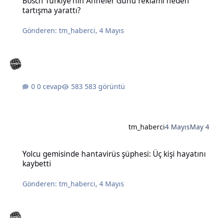
Bosch Türkiye'nin Anneler Günü reklamı neden
tartışma yarattı?
Gönderen:
tm_haberci
,
4 Mayıs
0 cevap
583 görüntü
tm_haberci
4 Mayıs
May 4
Yolcu gemisinde hantavirüs şüphesi: Üç kişi hayatını kaybetti
Yolcu gemisinde hantavirüs şüphesi: Üç kişi hayatını
kaybetti
Gönderen:
tm_haberci
,
4 Mayıs