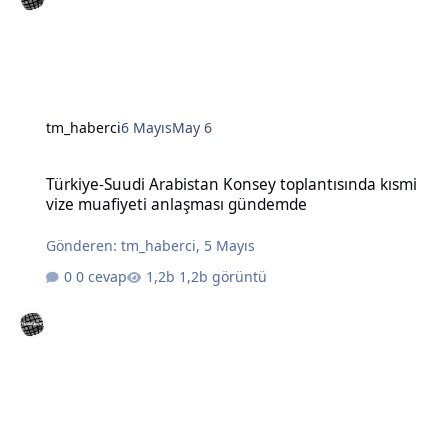
tm_haberci
6 Mayıs
May 6
Türkiye-Suudi Arabistan Konsey toplantısında kısmi vize muafiye
Türkiye-Suudi Arabistan Konsey toplantısında kısmi
vize muafiyeti anlaşması gündemde
Gönderen:
tm_haberci
,
5 Mayıs
0 cevap
1,2b görüntü