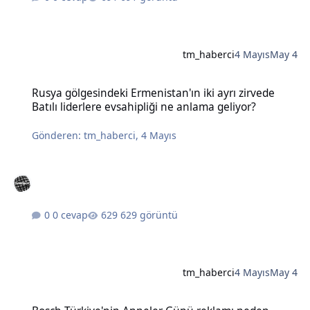
tm_haberci
4 Mayıs
May 4
Rusya gölgesindeki Ermenistan'ın iki ayrı zirvede Batılı liderlere e
Rusya gölgesindeki Ermenistan'ın iki ayrı zirvede
Batılı liderlere evsahipliği ne anlama geliyor?
Gönderen:
tm_haberci
,
4 Mayıs
0 cevap
629 görüntü
tm_haberci
4 Mayıs
May 4
Bosch Türkiye'nin Anneler Günü reklamı neden tartışma yarattı?