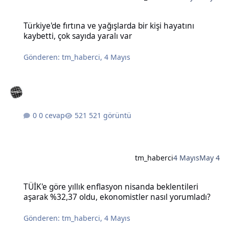
Türkiye'de fırtına ve yağışlarda bir kişi hayatını kaybetti, çok sayıda
Türkiye'de fırtına ve yağışlarda bir kişi hayatını
kaybetti, çok sayıda yaralı var
Gönderen:
tm_haberci
,
4 Mayıs
0 cevap
521 görüntü
tm_haberci
4 Mayıs
May 4
TÜİK'e göre yıllık enflasyon nisanda beklentileri aşarak %32,37 old
TÜİK'e göre yıllık enflasyon nisanda beklentileri
aşarak %32,37 oldu, ekonomistler nasıl yorumladı?
Gönderen:
tm_haberci
,
4 Mayıs