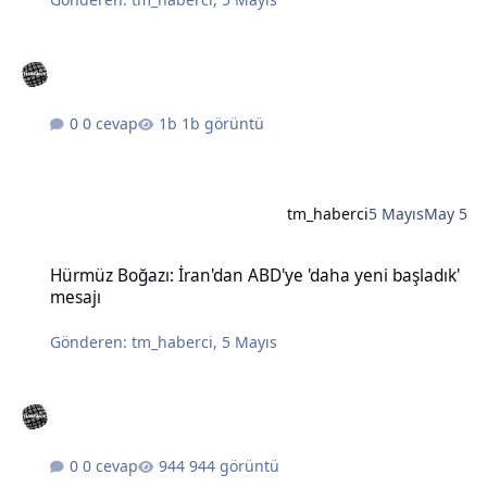
0 cevap
1b görüntü
tm_haberci
5 Mayıs
May 5
Hürmüz Boğazı: İran'dan ABD'ye 'daha yeni başladık' mesajı
Hürmüz Boğazı: İran'dan ABD'ye 'daha yeni başladık'
mesajı
Gönderen:
tm_haberci
,
5 Mayıs
0 cevap
944 görüntü