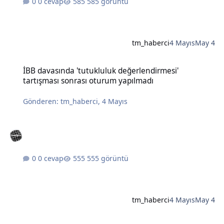
0 cevap
585 görüntü
tm_haberci
4 Mayıs
May 4
İBB davasında 'tutukluluk değerlendirmesi' tartışması sonrası otu
İBB davasında 'tutukluluk değerlendirmesi'
tartışması sonrası oturum yapılmadı
Gönderen:
tm_haberci
,
4 Mayıs
0 cevap
555 görüntü
tm_haberci
4 Mayıs
May 4
Türkiye'de fırtına ve yağışlarda bir kişi hayatını kaybetti, çok sayıda