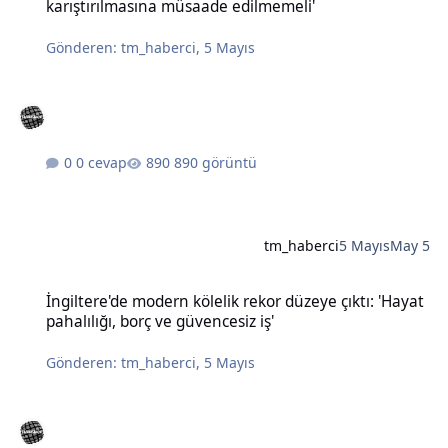
karıştırılmasına müsaade edilmemeli'
Gönderen:
tm_haberci
,
5 Mayıs
0 cevap
890 görüntü
tm_haberci
5 Mayıs
May 5
İngiltere'de modern kölelik rekor düzeye çıktı: 'Hayat pahalılığı, bo
İngiltere'de modern kölelik rekor düzeye çıktı: 'Hayat
pahalılığı, borç ve güvencesiz iş'
Gönderen:
tm_haberci
,
5 Mayıs