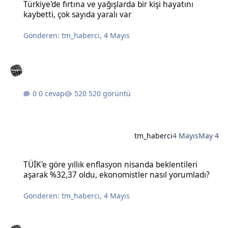
Türkiye'de fırtına ve yağışlarda bir kişi hayatını
kaybetti, çok sayıda yaralı var
Gönderen:
tm_haberci
,
4 Mayıs
0 cevap
520 görüntü
tm_haberci
4 Mayıs
May 4
TÜİK'e göre yıllık enflasyon nisanda beklentileri aşarak %32,37 old
TÜİK'e göre yıllık enflasyon nisanda beklentileri
aşarak %32,37 oldu, ekonomistler nasıl yorumladı?
Gönderen:
tm_haberci
,
4 Mayıs