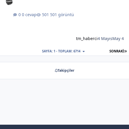
0 cevap
501 görüntü
tm_haberci
4 Mayıs
May 4
S
SAYFA: 1 - TOPLAM: 6714
SONRAKI
Takipçiler