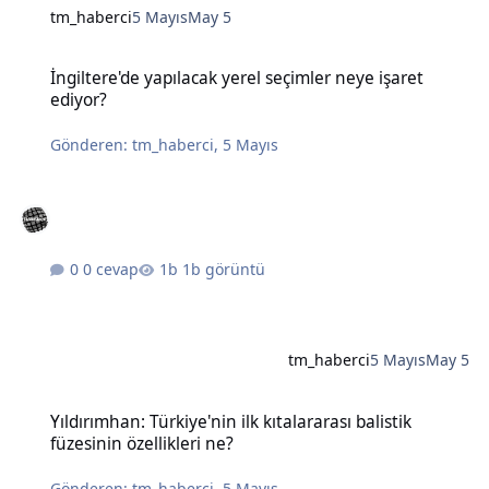
tm_haberci
5 Mayıs
May 5
İngiltere'de yapılacak yerel seçimler neye işaret ediyor?
İngiltere'de yapılacak yerel seçimler neye işaret
ediyor?
Gönderen:
tm_haberci
,
5 Mayıs
0 cevap
1b görüntü
tm_haberci
5 Mayıs
May 5
Yıldırımhan: Türkiye'nin ilk kıtalararası balistik füzesinin özellikleri
Yıldırımhan: Türkiye'nin ilk kıtalararası balistik
füzesinin özellikleri ne?
Gönderen:
tm_haberci
,
5 Mayıs