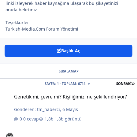
linki izleyerek haber kaynağına ulaşarak bu şikayetinizi
orada belirtiniz.
Teşekkürler
Turkish-Media.Com Forum Yönetimi
Başlık Aç
SIRALAMA
S
SAYFA: 1 - TOPLAM: 6714
SONRAKI
Genetik mi, çevre mi? Kişiliğimizi ne şekillendiriyor?
Genetik mi, çevre mi? Kişiliğimizi ne şekillendiriyor?
Gönderen:
tm_haberci
,
6 Mayıs
0 cevap
1,8b görüntü