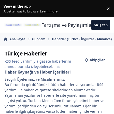
İçeriğe atla
View in the app
×
Di
A better way to browse.
Learn more
.
Tartışma ve Paylaşımların Merkez
Giriş Yap
Ana Sayfa
Gündem
Haberler (Türkçe - İngilizce - Almanca)
Türkçe Haberler
Takipçiler
RSS feed yardımıyla gazete haberlerini
anında burada izleyebileceksiniz...
Haber Kaynağı ve Haber İçerikleri
Sevgili Üyelerimiz ve Misafirlerimiz,
Bu forumda gördüğünüz bütün haberler ve yorumlar RSS
yardımı ile haber ve gazete sitelerinden alınmaktadır.
Yayınlanan yazılar ve haberlerle site yönetiminin hiç bir
ilişkisi yoktur. Turkish-Media.Com forum yönetimi haber ve
yorum içeriğinden dolayı sorumlu tutulamaz. Eğer bir
haberle ilgili şikayetiniz varsa lütfen haber içinde verilen