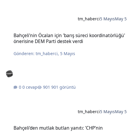
tm_haberci
5 Mayıs
May 5
Bahçeli'nin Öcalan için 'barış süreci koordinatörlüğü' önerisine DE
Bahçeli'nin Öcalan için 'barış süreci koordinatörlüğü'
önerisine DEM Parti destek verdi
Gönderen:
tm_haberci
,
5 Mayıs
0 cevap
901 görüntü
tm_haberci
5 Mayıs
May 5
Bahçeli'den mutlak butlan yanıtı: 'CHP'nin karıştırılmasına müsaad
Bahçeli'den mutlak butlan yanıtı: 'CHP'nin