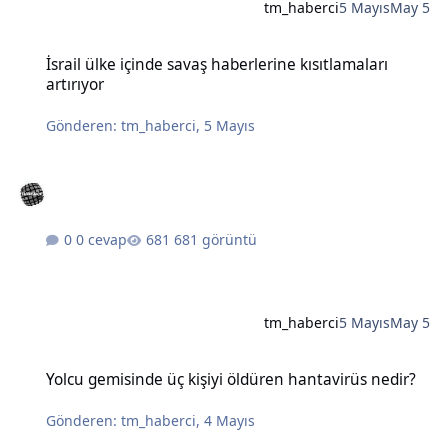
tm_haberci
5 Mayıs
May 5
İsrail ülke içinde savaş haberlerine kısıtlamaları artırıyor
İsrail ülke içinde savaş haberlerine kısıtlamaları
artırıyor
Gönderen:
tm_haberci
,
5 Mayıs
0 cevap
681 görüntü
tm_haberci
5 Mayıs
May 5
Yolcu gemisinde üç kişiyi öldüren hantavirüs nedir?
Yolcu gemisinde üç kişiyi öldüren hantavirüs nedir?
Gönderen:
tm_haberci
,
4 Mayıs