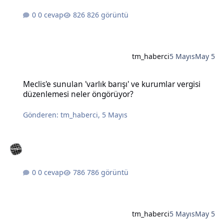
0 cevap
826 görüntü
tm_haberci
5 Mayıs
May 5
Meclis'e sunulan 'varlık barışı' ve kurumlar vergisi düzenlemesi n
Meclis'e sunulan 'varlık barışı' ve kurumlar vergisi
düzenlemesi neler öngörüyor?
Gönderen:
tm_haberci
,
5 Mayıs
0 cevap
786 görüntü
tm_haberci
5 Mayıs
May 5