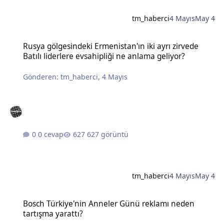
tm_haberci
4 Mayıs
May 4
Rusya gölgesindeki Ermenistan'ın iki ayrı zirvede Batılı liderlere e
Rusya gölgesindeki Ermenistan'ın iki ayrı zirvede
Batılı liderlere evsahipliği ne anlama geliyor?
Gönderen:
tm_haberci
,
4 Mayıs
0 cevap
627 görüntü
tm_haberci
4 Mayıs
May 4
Bosch Türkiye'nin Anneler Günü reklamı neden tartışma yarattı?
Bosch Türkiye'nin Anneler Günü reklamı neden
tartışma yarattı?