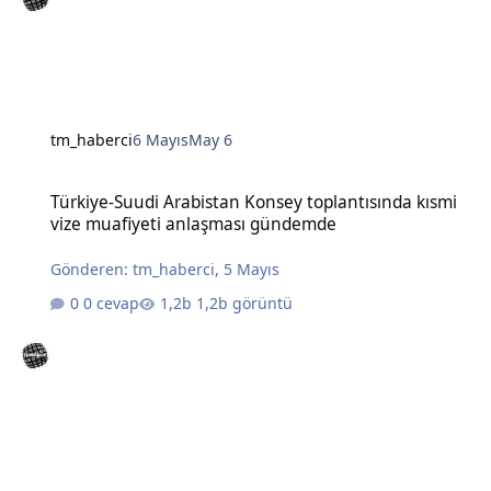
tm_haberci
6 Mayıs
May 6
Türkiye-Suudi Arabistan Konsey toplantısında kısmi vize muafiye
Türkiye-Suudi Arabistan Konsey toplantısında kısmi
vize muafiyeti anlaşması gündemde
Gönderen:
tm_haberci
,
5 Mayıs
0 cevap
1,2b görüntü