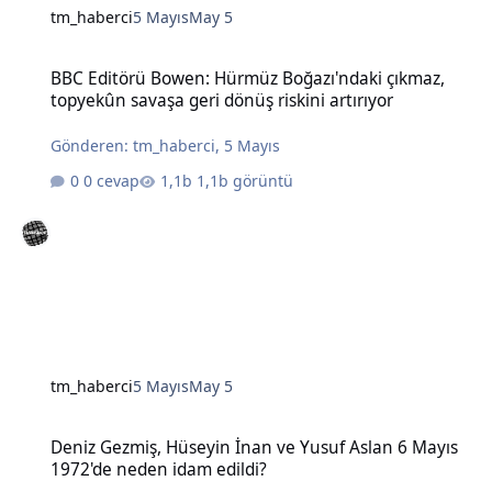
tm_haberci
5 Mayıs
May 5
BBC Editörü Bowen: Hürmüz Boğazı'ndaki çıkmaz, topyekûn savaşa g
BBC Editörü Bowen: Hürmüz Boğazı'ndaki çıkmaz,
topyekûn savaşa geri dönüş riskini artırıyor
Gönderen:
tm_haberci
,
5 Mayıs
0 cevap
1,1b görüntü
tm_haberci
5 Mayıs
May 5
Deniz Gezmiş, Hüseyin İnan ve Yusuf Aslan 6 Mayıs 1972'de neden 
Deniz Gezmiş, Hüseyin İnan ve Yusuf Aslan 6 Mayıs
1972'de neden idam edildi?