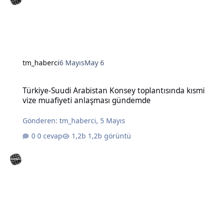
tm_haberci
6 Mayıs
May 6
Türkiye-Suudi Arabistan Konsey toplantısında kısmi vize muafiye
Türkiye-Suudi Arabistan Konsey toplantısında kısmi
vize muafiyeti anlaşması gündemde
Gönderen:
tm_haberci
,
5 Mayıs
0 cevap
1,2b görüntü