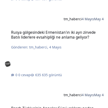
tm_haberci
4 Mayıs
May 4
Rusya gölgesindeki Ermenistan'ın iki ayrı zirvede Batılı liderlere e
Rusya gölgesindeki Ermenistan'ın iki ayrı zirvede
Batılı liderlere evsahipliği ne anlama geliyor?
Gönderen:
tm_haberci
,
4 Mayıs
0 cevap
635 görüntü
tm_haberci
4 Mayıs
May 4
Bosch Türkiye'nin Anneler Günü reklamı neden tartışma yarattı?