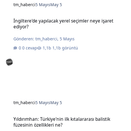
tm_haberci
5 Mayıs
May 5
İngiltere'de yapılacak yerel seçimler neye işaret ediyor?
İngiltere'de yapılacak yerel seçimler neye işaret
ediyor?
Gönderen:
tm_haberci
,
5 Mayıs
0 cevap
1,1b görüntü
tm_haberci
5 Mayıs
May 5
Yıldırımhan: Türkiye'nin ilk kıtalararası balistik füzesinin özellikleri
Yıldırımhan: Türkiye'nin ilk kıtalararası balistik
füzesinin özellikleri ne?