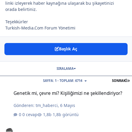
linki izleyerek haber kaynağına ulaşarak bu şikayetinizi
orada belirtiniz.
Teşekkürler
Turkish-Media.Com Forum Yönetimi
Başlık Aç
SIRALAMA
S
SAYFA: 1 - TOPLAM: 6714
SONRAKI
Genetik mi, çevre mi? Kişiliğimizi ne şekillendiriyor?
Genetik mi, çevre mi? Kişiliğimizi ne şekillendiriyor?
Gönderen:
tm_haberci
,
6 Mayıs
0 cevap
1,8b görüntü