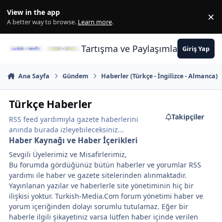
İçeriğe atla
View in the app
×
Di
A better way to browse.
Learn more
.
Tartışma ve Paylaşımların Merkez
Giriş Yap
Ana Sayfa
Gündem
Haberler (Türkçe - İngilizce - Almanca)
Türkçe Haberler
Takipçiler
RSS feed yardımıyla gazete haberlerini
anında burada izleyebileceksiniz...
Haber Kaynağı ve Haber İçerikleri
Sevgili Üyelerimiz ve Misafirlerimiz,
Bu forumda gördüğünüz bütün haberler ve yorumlar RSS
yardımı ile haber ve gazete sitelerinden alınmaktadır.
Yayınlanan yazılar ve haberlerle site yönetiminin hiç bir
ilişkisi yoktur. Turkish-Media.Com forum yönetimi haber ve
yorum içeriğinden dolayı sorumlu tutulamaz. Eğer bir
haberle ilgili şikayetiniz varsa lütfen haber içinde verilen