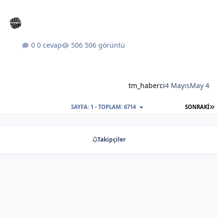
0 cevap
506 görüntü
tm_haberci
4 Mayıs
May 4
S
SAYFA: 1 - TOPLAM: 6714
SONRAKI
Takipçiler