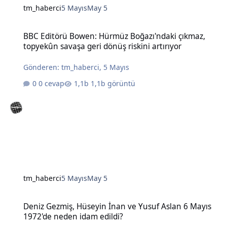
tm_haberci
5 Mayıs
May 5
BBC Editörü Bowen: Hürmüz Boğazı'ndaki çıkmaz, topyekûn savaşa g
BBC Editörü Bowen: Hürmüz Boğazı'ndaki çıkmaz,
topyekûn savaşa geri dönüş riskini artırıyor
Gönderen:
tm_haberci
,
5 Mayıs
0 cevap
1,1b görüntü
tm_haberci
5 Mayıs
May 5
Deniz Gezmiş, Hüseyin İnan ve Yusuf Aslan 6 Mayıs 1972'de neden 
Deniz Gezmiş, Hüseyin İnan ve Yusuf Aslan 6 Mayıs
1972'de neden idam edildi?