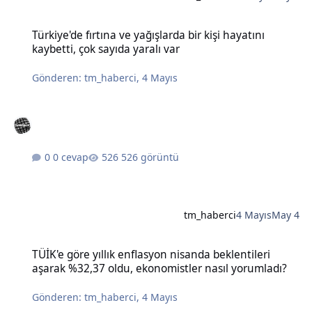
Türkiye'de fırtına ve yağışlarda bir kişi hayatını kaybetti, çok sayıda
Türkiye'de fırtına ve yağışlarda bir kişi hayatını
kaybetti, çok sayıda yaralı var
Gönderen:
tm_haberci
,
4 Mayıs
0 cevap
526 görüntü
tm_haberci
4 Mayıs
May 4
TÜİK'e göre yıllık enflasyon nisanda beklentileri aşarak %32,37 old
TÜİK'e göre yıllık enflasyon nisanda beklentileri
aşarak %32,37 oldu, ekonomistler nasıl yorumladı?
Gönderen:
tm_haberci
,
4 Mayıs