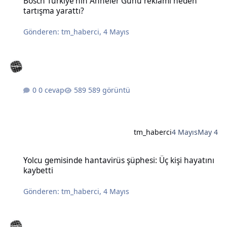
Bosch Türkiye'nin Anneler Günü reklamı neden
tartışma yarattı?
Gönderen:
tm_haberci
,
4 Mayıs
0 cevap
589 görüntü
tm_haberci
4 Mayıs
May 4
Yolcu gemisinde hantavirüs şüphesi: Üç kişi hayatını kaybetti
Yolcu gemisinde hantavirüs şüphesi: Üç kişi hayatını
kaybetti
Gönderen:
tm_haberci
,
4 Mayıs