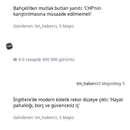
Bahçeli'den mutlak butlan yanıtı: 'CHP'nin karıştırılmasına müsaad
Bahçeli'den mutlak butlan yanıtı: 'CHP'nin
karıştırılmasına müsaade edilmemeli'
Gönderen:
tm_haberci
,
5 Mayıs
0 cevap
900 görüntü
tm_haberci
5 Mayıs
May 5
İngiltere'de modern kölelik rekor düzeye çıktı: 'Hayat pahalılığı, bo
İngiltere'de modern kölelik rekor düzeye çıktı: 'Hayat
pahalılığı, borç ve güvencesiz iş'
Gönderen:
tm_haberci
,
5 Mayıs