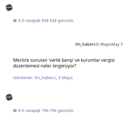
0 cevap
838 görüntü
tm_haberci
5 Mayıs
May 5
Meclis'e sunulan 'varlık barışı' ve kurumlar vergisi düzenlemesi n
Meclis'e sunulan 'varlık barışı' ve kurumlar vergisi
düzenlemesi neler öngörüyor?
Gönderen:
tm_haberci
,
5 Mayıs
0 cevap
796 görüntü