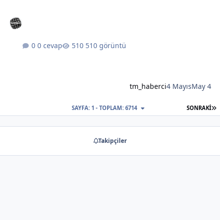
0 cevap
510 görüntü
tm_haberci
4 Mayıs
May 4
S
SAYFA: 1 - TOPLAM: 6714
SONRAKI
Takipçiler