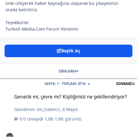
linki izleyerek haber kaynağına ulaşarak bu şikayetinizi
orada belirtiniz.
Teşekkürler
Turkish-Media.Com Forum Yönetimi
Başlık Aç
SIRALAMA
S
SAYFA: 1 - TOPLAM: 6714
SONRAKI
Genetik mi, çevre mi? Kişiliğimizi ne şekillendiriyor?
Genetik mi, çevre mi? Kişiliğimizi ne şekillendiriyor?
Gönderen:
tm_haberci
,
6 Mayıs
0 cevap
1,8b görüntü