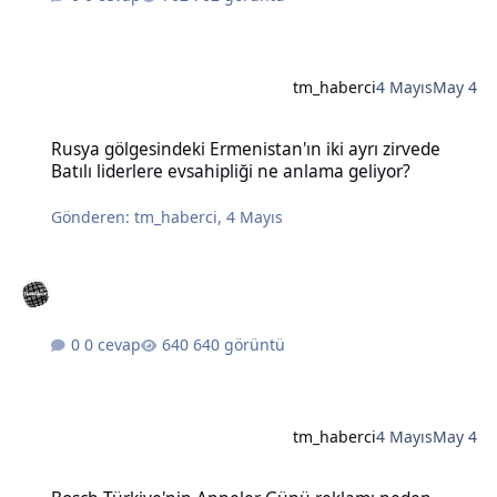
tm_haberci
4 Mayıs
May 4
Rusya gölgesindeki Ermenistan'ın iki ayrı zirvede Batılı liderlere e
Rusya gölgesindeki Ermenistan'ın iki ayrı zirvede
Batılı liderlere evsahipliği ne anlama geliyor?
Gönderen:
tm_haberci
,
4 Mayıs
0 cevap
640 görüntü
tm_haberci
4 Mayıs
May 4
Bosch Türkiye'nin Anneler Günü reklamı neden tartışma yarattı?