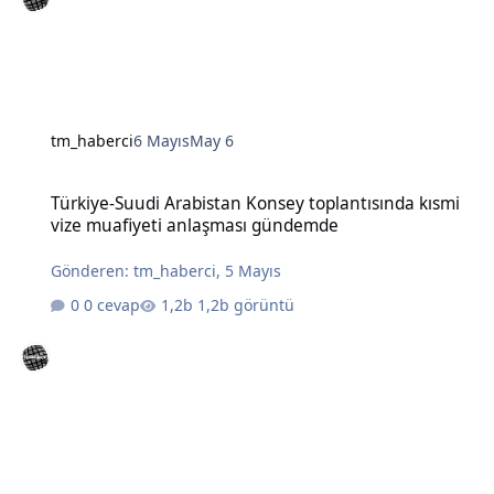
tm_haberci
6 Mayıs
May 6
Türkiye-Suudi Arabistan Konsey toplantısında kısmi vize muafiye
Türkiye-Suudi Arabistan Konsey toplantısında kısmi
vize muafiyeti anlaşması gündemde
Gönderen:
tm_haberci
,
5 Mayıs
0 cevap
1,2b görüntü