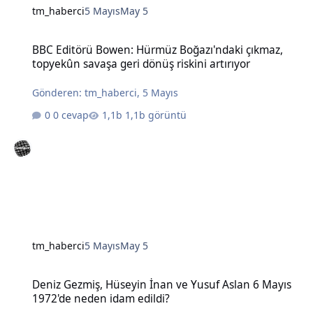
tm_haberci
5 Mayıs
May 5
BBC Editörü Bowen: Hürmüz Boğazı'ndaki çıkmaz, topyekûn savaşa g
BBC Editörü Bowen: Hürmüz Boğazı'ndaki çıkmaz,
topyekûn savaşa geri dönüş riskini artırıyor
Gönderen:
tm_haberci
,
5 Mayıs
0 cevap
1,1b görüntü
tm_haberci
5 Mayıs
May 5
Deniz Gezmiş, Hüseyin İnan ve Yusuf Aslan 6 Mayıs 1972'de neden 
Deniz Gezmiş, Hüseyin İnan ve Yusuf Aslan 6 Mayıs
1972'de neden idam edildi?