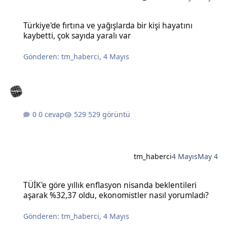
Türkiye'de fırtına ve yağışlarda bir kişi hayatını kaybetti, çok sayıda
Türkiye'de fırtına ve yağışlarda bir kişi hayatını
kaybetti, çok sayıda yaralı var
Gönderen:
tm_haberci
,
4 Mayıs
0 cevap
529 görüntü
tm_haberci
4 Mayıs
May 4
TÜİK'e göre yıllık enflasyon nisanda beklentileri aşarak %32,37 old
TÜİK'e göre yıllık enflasyon nisanda beklentileri
aşarak %32,37 oldu, ekonomistler nasıl yorumladı?
Gönderen:
tm_haberci
,
4 Mayıs