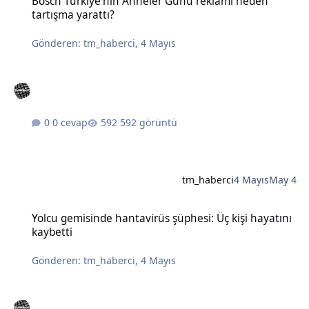
Bosch Türkiye'nin Anneler Günü reklamı neden
tartışma yarattı?
Gönderen:
tm_haberci
,
4 Mayıs
0 cevap
592 görüntü
tm_haberci
4 Mayıs
May 4
Yolcu gemisinde hantavirüs şüphesi: Üç kişi hayatını kaybetti
Yolcu gemisinde hantavirüs şüphesi: Üç kişi hayatını
kaybetti
Gönderen:
tm_haberci
,
4 Mayıs