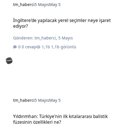
tm_haberci
5 Mayıs
May 5
İngiltere'de yapılacak yerel seçimler neye işaret ediyor?
İngiltere'de yapılacak yerel seçimler neye işaret
ediyor?
Gönderen:
tm_haberci
,
5 Mayıs
0 cevap
1,1b görüntü
tm_haberci
5 Mayıs
May 5
Yıldırımhan: Türkiye'nin ilk kıtalararası balistik füzesinin özellikleri
Yıldırımhan: Türkiye'nin ilk kıtalararası balistik
füzesinin özellikleri ne?