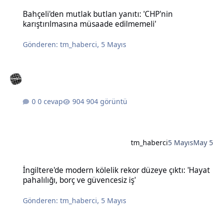
Bahçeli'den mutlak butlan yanıtı: 'CHP'nin karıştırılmasına müsaad
Bahçeli'den mutlak butlan yanıtı: 'CHP'nin
karıştırılmasına müsaade edilmemeli'
Gönderen:
tm_haberci
,
5 Mayıs
0 cevap
904 görüntü
tm_haberci
5 Mayıs
May 5
İngiltere'de modern kölelik rekor düzeye çıktı: 'Hayat pahalılığı, bo
İngiltere'de modern kölelik rekor düzeye çıktı: 'Hayat
pahalılığı, borç ve güvencesiz iş'
Gönderen:
tm_haberci
,
5 Mayıs