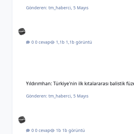
Gönderen:
tm_haberci
,
5 Mayıs
0 cevap
1,1b görüntü
Yıldırımhan: Türkiye'nin ilk kıtalararası balistik füzesinin özel
Yıldırımhan: Türkiye'nin ilk kıtalararası balistik füz
Gönderen:
tm_haberci
,
5 Mayıs
0 cevap
1b görüntü