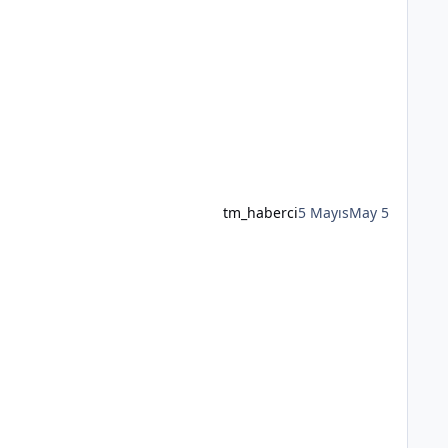
tm_haberci
5 Mayıs
May 5