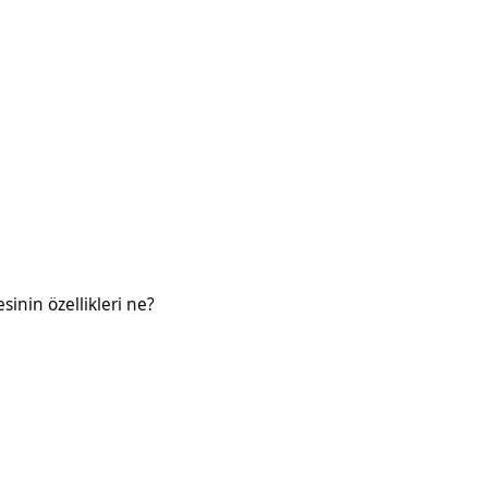
likleri ne?
esinin özellikleri ne?