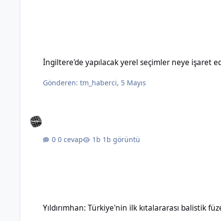
İngiltere'de yapılacak yerel seçimler neye işaret ediyor?
İngiltere'de yapılacak yerel seçimler neye işaret e
Gönderen:
tm_haberci
,
5 Mayıs
0 cevap
1b görüntü
Yıldırımhan: Türkiye'nin ilk kıtalararası balistik füzesinin özel
Yıldırımhan: Türkiye'nin ilk kıtalararası balistik füz