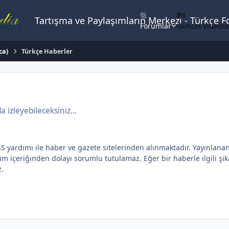
Tartışma ve Paylaşımların Merkezi - Türkçe 
Forumlar
Güncel Videola
ca)
Türkçe Haberler
izleyebileceksiniz...
dımı ile haber ve gazete sitelerinden alınmaktadır. Yayınlanan yaz
içeriğinden dolayı sorumlu tutulamaz. Eğer bir haberle ilgili şikay
z.