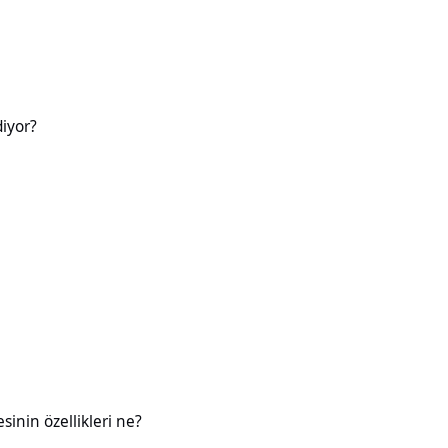
diyor?
likleri ne?
esinin özellikleri ne?