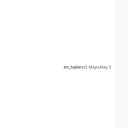
tm_haberci
5 Mayıs
May 5