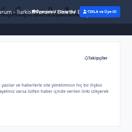
Forum - Turkish Forum / Board / Blog
Üyemisiniz ? Giriş Yap
TIKLA ve Üye Ol
r
Bloglar
Fotoğraf Galerisi
Kulüpler
Etkinlikler
Eylemler
Takipçiler
ılar ve haberlerle site yönetiminin hiç bir ilişkisi
etiniz varsa lütfen haber içinde verilen linki izleyerek