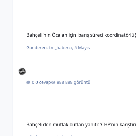
Bahçeli'nin Öcalan için 'barış süreci koordinatörlüğü' öneris
Bahçeli'nin Öcalan için 'barış süreci koordinatörl
Gönderen:
tm_haberci
,
5 Mayıs
0 cevap
888 görüntü
Bahçeli'den mutlak butlan yanıtı: 'CHP'nin karıştırılmasına 
Bahçeli'den mutlak butlan yanıtı: 'CHP'nin karışt