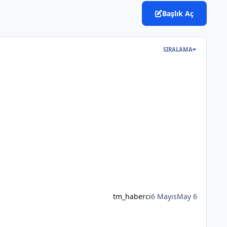
Başlık Aç
SIRALAMA
tm_haberci
6 Mayıs
May 6