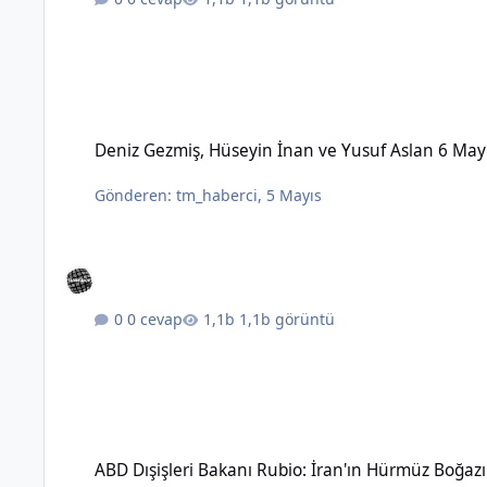
Deniz Gezmiş, Hüseyin İnan ve Yusuf Aslan 6 Mayıs 1972'de 
Deniz Gezmiş, Hüseyin İnan ve Yusuf Aslan 6 May
Gönderen:
tm_haberci
,
5 Mayıs
0 cevap
1,1b görüntü
ABD Dışişleri Bakanı Rubio: İran'ın Hürmüz Boğazı üzerinde 
ABD Dışişleri Bakanı Rubio: İran'ın Hürmüz Boğaz