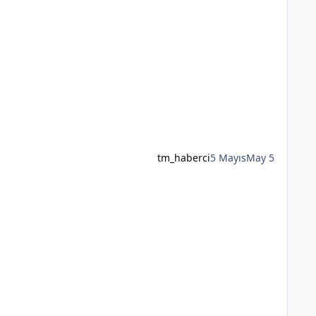
tm_haberci
5 Mayıs
May 5