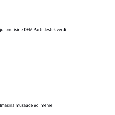
ine DEM Parti destek verdi
üğü' önerisine DEM Parti destek verdi
müsaade edilmemeli'
ırılmasına müsaade edilmemeli'