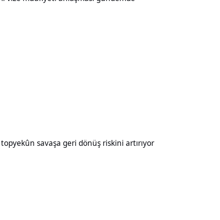
aşa geri dönüş riskini artırıyor
opyekûn savaşa geri dönüş riskini artırıyor