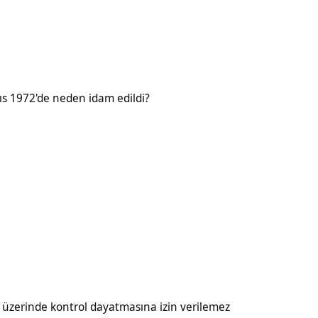
neden idam edildi?
ıs 1972'de neden idam edildi?
kontrol dayatmasına izin verilemez
ı üzerinde kontrol dayatmasına izin verilemez