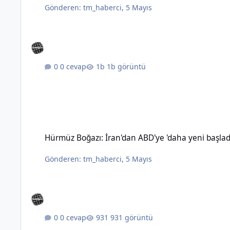
Gönderen:
tm_haberci
,
5 Mayıs
0 cevap
1b görüntü
Hürmüz Boğazı: İran'dan ABD'ye 'daha yeni başladık' mesajı
Hürmüz Boğazı: İran'dan ABD'ye 'daha yeni başlad
Gönderen:
tm_haberci
,
5 Mayıs
0 cevap
931 görüntü