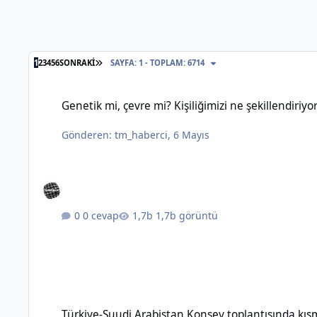
SON SAYFA
1
2
3
4
5
6
SONRAKI
SAYFA: 1 - TOPLAM: 6714
Genetik mi, çevre mi? Kişiliğimizi ne şekillendiriyor?
Genetik mi, çevre mi? Kişiliğimizi ne şekillendiriyo
Gönderen:
tm_haberci
,
6 Mayıs
0 cevap
1,7b görüntü
Türkiye-Suudi Arabistan Konsey toplantısında kısmi vize m
Türkiye-Suudi Arabistan Konsey toplantısında kı