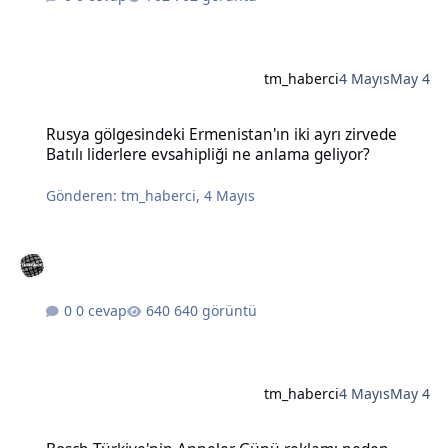
tm_haberci
4 Mayıs
May 4
Rusya gölgesindeki Ermenistan'ın iki ayrı zirvede Batılı liderlere e
Rusya gölgesindeki Ermenistan'ın iki ayrı zirvede
Batılı liderlere evsahipliği ne anlama geliyor?
Gönderen:
tm_haberci
,
4 Mayıs
0 cevap
640 görüntü
tm_haberci
4 Mayıs
May 4
Bosch Türkiye'nin Anneler Günü reklamı neden tartışma yarattı?