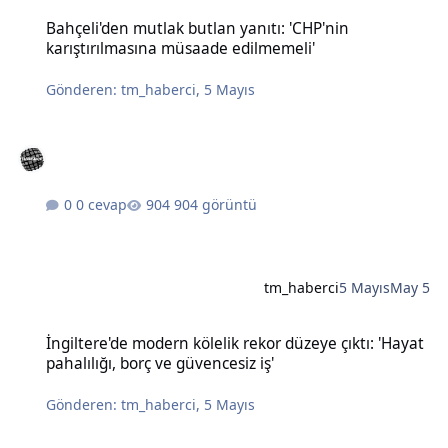
Bahçeli'den mutlak butlan yanıtı: 'CHP'nin karıştırılmasına müsaad
Bahçeli'den mutlak butlan yanıtı: 'CHP'nin
karıştırılmasına müsaade edilmemeli'
Gönderen:
tm_haberci
,
5 Mayıs
0 cevap
904 görüntü
tm_haberci
5 Mayıs
May 5
İngiltere'de modern kölelik rekor düzeye çıktı: 'Hayat pahalılığı, bo
İngiltere'de modern kölelik rekor düzeye çıktı: 'Hayat
pahalılığı, borç ve güvencesiz iş'
Gönderen:
tm_haberci
,
5 Mayıs