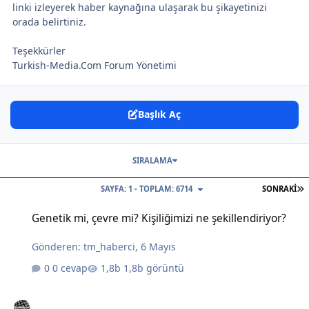
linki izleyerek haber kaynağına ulaşarak bu şikayetinizi
orada belirtiniz.
Teşekkürler
Turkish-Media.Com Forum Yönetimi
Başlık Aç
SIRALAMA
S
SAYFA: 1 - TOPLAM: 6714
SONRAKI
Genetik mi, çevre mi? Kişiliğimizi ne şekillendiriyor?
Genetik mi, çevre mi? Kişiliğimizi ne şekillendiriyor?
Gönderen:
tm_haberci
,
6 Mayıs
0 cevap
1,8b görüntü