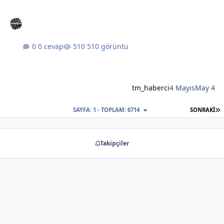
0 cevap
510 görüntü
tm_haberci
4 Mayıs
May 4
S
SAYFA: 1 - TOPLAM: 6714
SONRAKI
Takipçiler