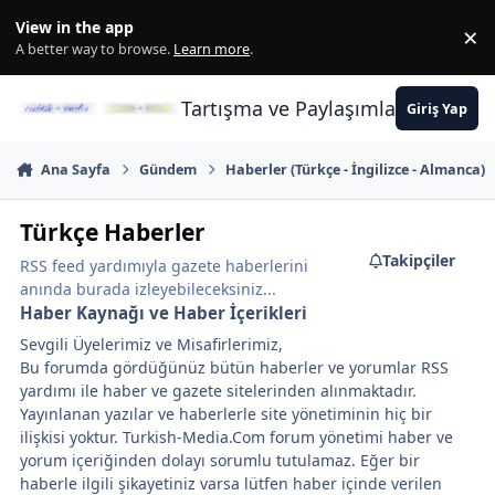
İçeriğe atla
View in the app
×
Di
A better way to browse.
Learn more
.
Tartışma ve Paylaşımların Merkez
Giriş Yap
Ana Sayfa
Gündem
Haberler (Türkçe - İngilizce - Almanca)
Türkçe Haberler
Takipçiler
RSS feed yardımıyla gazete haberlerini
anında burada izleyebileceksiniz...
Haber Kaynağı ve Haber İçerikleri
Sevgili Üyelerimiz ve Misafirlerimiz,
Bu forumda gördüğünüz bütün haberler ve yorumlar RSS
yardımı ile haber ve gazete sitelerinden alınmaktadır.
Yayınlanan yazılar ve haberlerle site yönetiminin hiç bir
ilişkisi yoktur. Turkish-Media.Com forum yönetimi haber ve
yorum içeriğinden dolayı sorumlu tutulamaz. Eğer bir
haberle ilgili şikayetiniz varsa lütfen haber içinde verilen