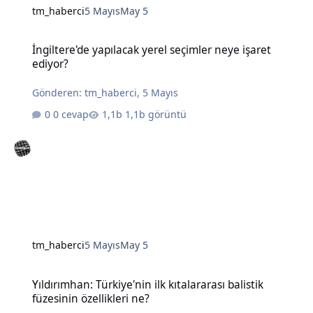
tm_haberci
5 Mayıs
May 5
İngiltere'de yapılacak yerel seçimler neye işaret ediyor?
İngiltere'de yapılacak yerel seçimler neye işaret
ediyor?
Gönderen:
tm_haberci
,
5 Mayıs
0 cevap
1,1b görüntü
tm_haberci
5 Mayıs
May 5
Yıldırımhan: Türkiye'nin ilk kıtalararası balistik füzesinin özellikleri
Yıldırımhan: Türkiye'nin ilk kıtalararası balistik
füzesinin özellikleri ne?