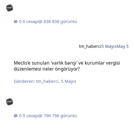
0 cevap
838 görüntü
tm_haberci
5 Mayıs
May 5
Meclis'e sunulan 'varlık barışı' ve kurumlar vergisi düzenlemesi n
Meclis'e sunulan 'varlık barışı' ve kurumlar vergisi
düzenlemesi neler öngörüyor?
Gönderen:
tm_haberci
,
5 Mayıs
0 cevap
796 görüntü