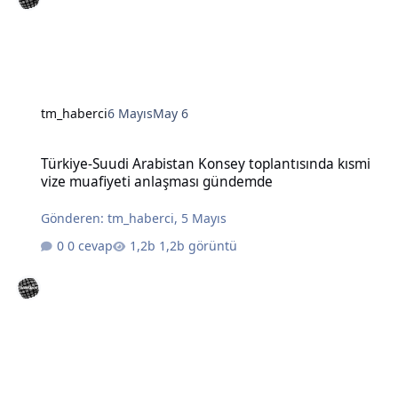
tm_haberci
6 Mayıs
May 6
Türkiye-Suudi Arabistan Konsey toplantısında kısmi vize muafiye
Türkiye-Suudi Arabistan Konsey toplantısında kısmi
vize muafiyeti anlaşması gündemde
Gönderen:
tm_haberci
,
5 Mayıs
0 cevap
1,2b görüntü