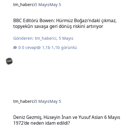
tm_haberci
5 Mayıs
May 5
BBC Editörü Bowen: Hürmüz Boğazı'ndaki çıkmaz, topyekûn savaşa g
BBC Editörü Bowen: Hürmüz Boğazı'ndaki çıkmaz,
topyekûn savaşa geri dönüş riskini artırıyor
Gönderen:
tm_haberci
,
5 Mayıs
0 cevap
1,1b görüntü
tm_haberci
5 Mayıs
May 5
Deniz Gezmiş, Hüseyin İnan ve Yusuf Aslan 6 Mayıs 1972'de neden 
Deniz Gezmiş, Hüseyin İnan ve Yusuf Aslan 6 Mayıs
1972'de neden idam edildi?