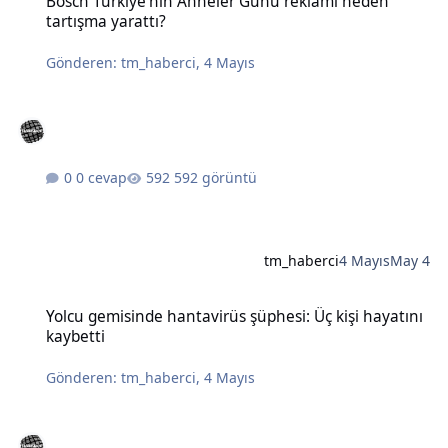
Bosch Türkiye'nin Anneler Günü reklamı neden
tartışma yarattı?
Gönderen:
tm_haberci
,
4 Mayıs
0 cevap
592 görüntü
tm_haberci
4 Mayıs
May 4
Yolcu gemisinde hantavirüs şüphesi: Üç kişi hayatını kaybetti
Yolcu gemisinde hantavirüs şüphesi: Üç kişi hayatını
kaybetti
Gönderen:
tm_haberci
,
4 Mayıs