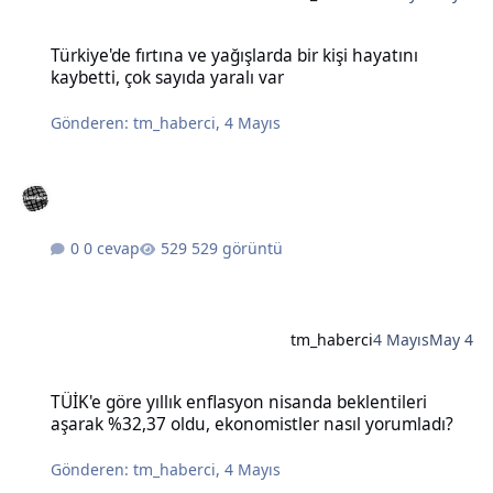
Türkiye'de fırtına ve yağışlarda bir kişi hayatını kaybetti, çok sayıda
Türkiye'de fırtına ve yağışlarda bir kişi hayatını
kaybetti, çok sayıda yaralı var
Gönderen:
tm_haberci
,
4 Mayıs
0 cevap
529 görüntü
tm_haberci
4 Mayıs
May 4
TÜİK'e göre yıllık enflasyon nisanda beklentileri aşarak %32,37 old
TÜİK'e göre yıllık enflasyon nisanda beklentileri
aşarak %32,37 oldu, ekonomistler nasıl yorumladı?
Gönderen:
tm_haberci
,
4 Mayıs