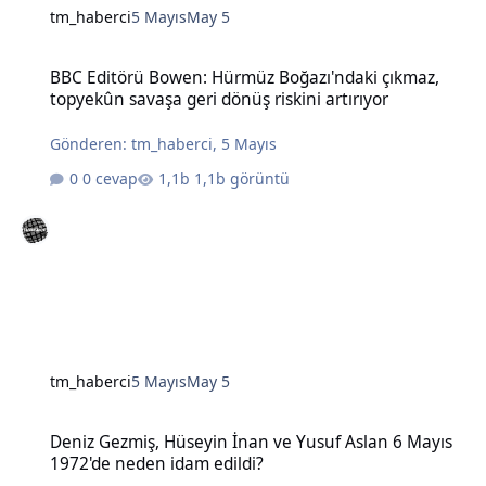
tm_haberci
5 Mayıs
May 5
BBC Editörü Bowen: Hürmüz Boğazı'ndaki çıkmaz, topyekûn savaşa g
BBC Editörü Bowen: Hürmüz Boğazı'ndaki çıkmaz,
topyekûn savaşa geri dönüş riskini artırıyor
Gönderen:
tm_haberci
,
5 Mayıs
0 cevap
1,1b görüntü
tm_haberci
5 Mayıs
May 5
Deniz Gezmiş, Hüseyin İnan ve Yusuf Aslan 6 Mayıs 1972'de neden 
Deniz Gezmiş, Hüseyin İnan ve Yusuf Aslan 6 Mayıs
1972'de neden idam edildi?