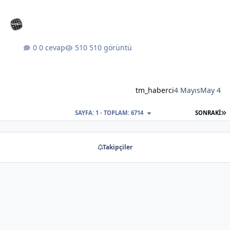
0 cevap
510 görüntü
tm_haberci
4 Mayıs
May 4
S
SAYFA: 1 - TOPLAM: 6714
SONRAKI
Takipçiler