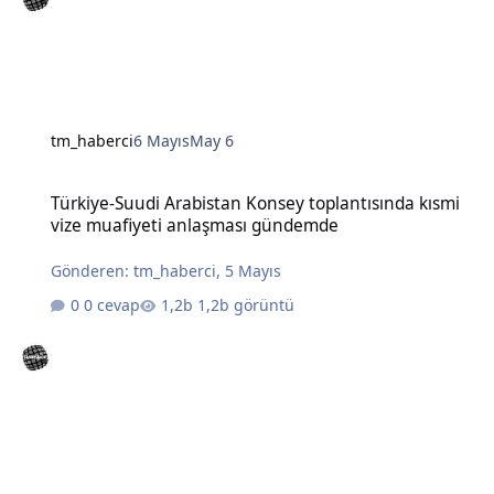
tm_haberci
6 Mayıs
May 6
Türkiye-Suudi Arabistan Konsey toplantısında kısmi vize muafiye
Türkiye-Suudi Arabistan Konsey toplantısında kısmi
vize muafiyeti anlaşması gündemde
Gönderen:
tm_haberci
,
5 Mayıs
0 cevap
1,2b görüntü