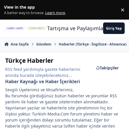
İçeriğe atla
View in the app
×
Di
A better way to browse.
Learn more
.
Tartışma ve Paylaşımların Merkez
Giriş Yap
Ana Sayfa
Gündem
Haberler (Türkçe - İngilizce - Almanca)
Türkçe Haberler
Takipçiler
RSS feed yardımıyla gazete haberlerini
anında burada izleyebileceksiniz...
Haber Kaynağı ve Haber İçerikleri
Sevgili Üyelerimiz ve Misafirlerimiz,
Bu forumda gördüğünüz bütün haberler ve yorumlar RSS
yardımı ile haber ve gazete sitelerinden alınmaktadır.
Yayınlanan yazılar ve haberlerle site yönetiminin hiç bir
ilişkisi yoktur. Turkish-Media.Com forum yönetimi haber ve
yorum içeriğinden dolayı sorumlu tutulamaz. Eğer bir
haberle ilgili şikayetiniz varsa lütfen haber içinde verilen