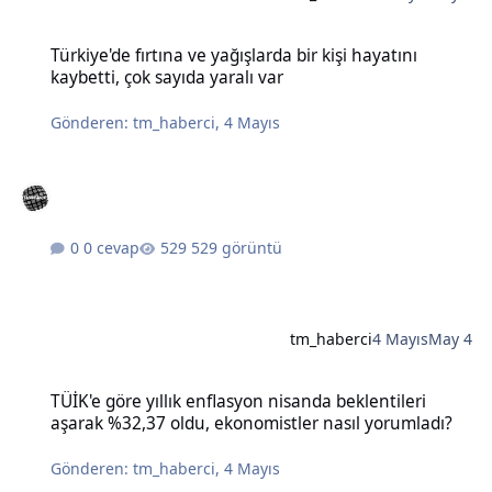
Türkiye'de fırtına ve yağışlarda bir kişi hayatını kaybetti, çok sayıda
Türkiye'de fırtına ve yağışlarda bir kişi hayatını
kaybetti, çok sayıda yaralı var
Gönderen:
tm_haberci
,
4 Mayıs
0 cevap
529 görüntü
tm_haberci
4 Mayıs
May 4
TÜİK'e göre yıllık enflasyon nisanda beklentileri aşarak %32,37 old
TÜİK'e göre yıllık enflasyon nisanda beklentileri
aşarak %32,37 oldu, ekonomistler nasıl yorumladı?
Gönderen:
tm_haberci
,
4 Mayıs