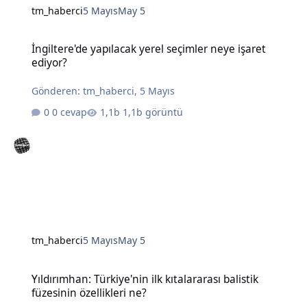
tm_haberci
5 Mayıs
May 5
İngiltere'de yapılacak yerel seçimler neye işaret ediyor?
İngiltere'de yapılacak yerel seçimler neye işaret
ediyor?
Gönderen:
tm_haberci
,
5 Mayıs
0 cevap
1,1b görüntü
tm_haberci
5 Mayıs
May 5
Yıldırımhan: Türkiye'nin ilk kıtalararası balistik füzesinin özellikleri
Yıldırımhan: Türkiye'nin ilk kıtalararası balistik
füzesinin özellikleri ne?