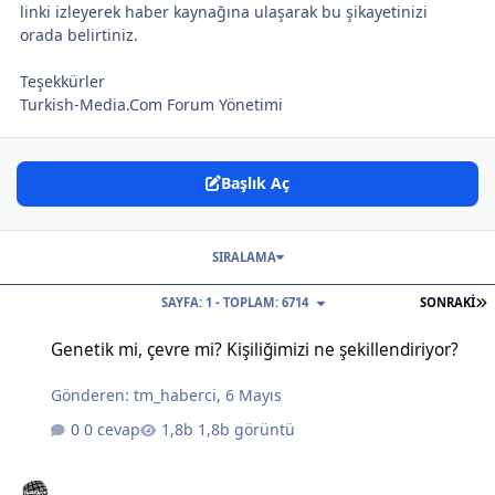
linki izleyerek haber kaynağına ulaşarak bu şikayetinizi
orada belirtiniz.
Teşekkürler
Turkish-Media.Com Forum Yönetimi
Başlık Aç
SIRALAMA
S
SAYFA: 1 - TOPLAM: 6714
SONRAKI
Genetik mi, çevre mi? Kişiliğimizi ne şekillendiriyor?
Genetik mi, çevre mi? Kişiliğimizi ne şekillendiriyor?
Gönderen:
tm_haberci
,
6 Mayıs
0 cevap
1,8b görüntü