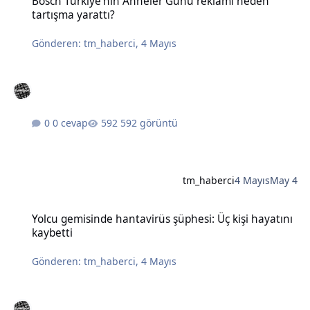
Bosch Türkiye'nin Anneler Günü reklamı neden
tartışma yarattı?
Gönderen:
tm_haberci
,
4 Mayıs
0 cevap
592 görüntü
tm_haberci
4 Mayıs
May 4
Yolcu gemisinde hantavirüs şüphesi: Üç kişi hayatını kaybetti
Yolcu gemisinde hantavirüs şüphesi: Üç kişi hayatını
kaybetti
Gönderen:
tm_haberci
,
4 Mayıs