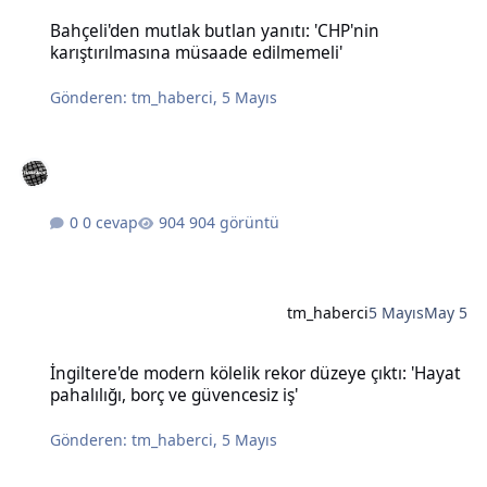
Bahçeli'den mutlak butlan yanıtı: 'CHP'nin karıştırılmasına müsaad
Bahçeli'den mutlak butlan yanıtı: 'CHP'nin
karıştırılmasına müsaade edilmemeli'
Gönderen:
tm_haberci
,
5 Mayıs
0 cevap
904 görüntü
tm_haberci
5 Mayıs
May 5
İngiltere'de modern kölelik rekor düzeye çıktı: 'Hayat pahalılığı, bo
İngiltere'de modern kölelik rekor düzeye çıktı: 'Hayat
pahalılığı, borç ve güvencesiz iş'
Gönderen:
tm_haberci
,
5 Mayıs