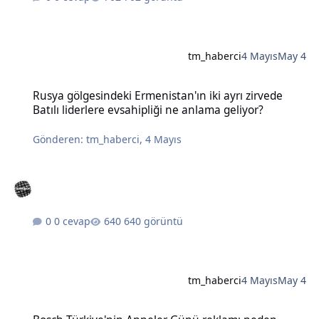
tm_haberci
4 Mayıs
May 4
Rusya gölgesindeki Ermenistan'ın iki ayrı zirvede Batılı liderlere e
Rusya gölgesindeki Ermenistan'ın iki ayrı zirvede
Batılı liderlere evsahipliği ne anlama geliyor?
Gönderen:
tm_haberci
,
4 Mayıs
0 cevap
640 görüntü
tm_haberci
4 Mayıs
May 4
Bosch Türkiye'nin Anneler Günü reklamı neden tartışma yarattı?