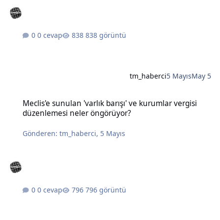
0 cevap
838 görüntü
tm_haberci
5 Mayıs
May 5
Meclis'e sunulan 'varlık barışı' ve kurumlar vergisi düzenlemesi n
Meclis'e sunulan 'varlık barışı' ve kurumlar vergisi
düzenlemesi neler öngörüyor?
Gönderen:
tm_haberci
,
5 Mayıs
0 cevap
796 görüntü