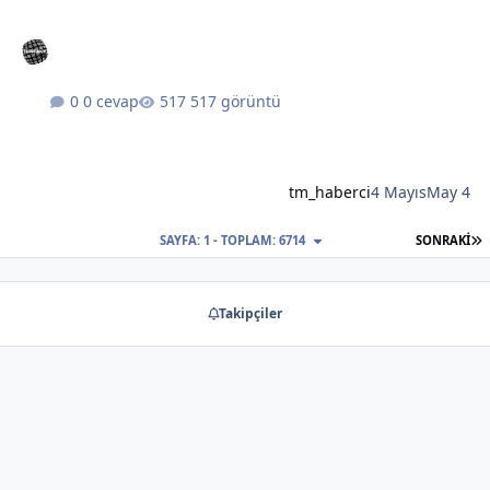
0 cevap
517 görüntü
tm_haberci
4 Mayıs
May 4
S
SAYFA: 1 - TOPLAM: 6714
SONRAKI
Takipçiler