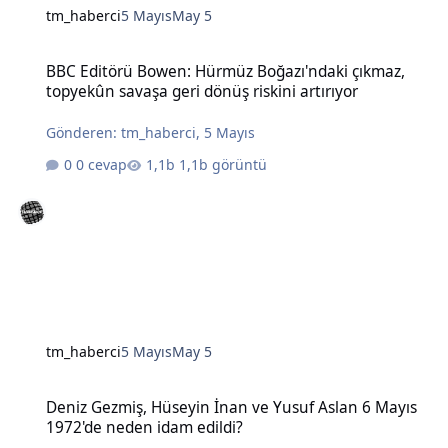
tm_haberci
5 Mayıs
May 5
BBC Editörü Bowen: Hürmüz Boğazı'ndaki çıkmaz, topyekûn savaşa g
BBC Editörü Bowen: Hürmüz Boğazı'ndaki çıkmaz,
topyekûn savaşa geri dönüş riskini artırıyor
Gönderen:
tm_haberci
,
5 Mayıs
0 cevap
1,1b görüntü
tm_haberci
5 Mayıs
May 5
Deniz Gezmiş, Hüseyin İnan ve Yusuf Aslan 6 Mayıs 1972'de neden 
Deniz Gezmiş, Hüseyin İnan ve Yusuf Aslan 6 Mayıs
1972'de neden idam edildi?