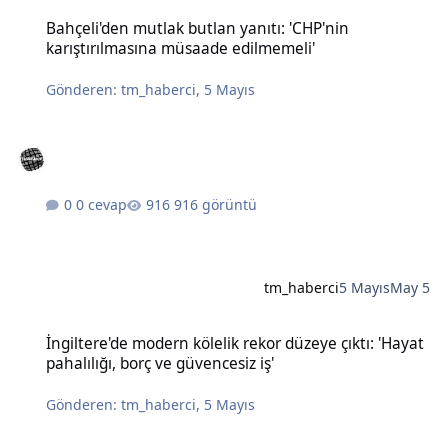
Bahçeli'den mutlak butlan yanıtı: 'CHP'nin karıştırılmasına müsaad
Bahçeli'den mutlak butlan yanıtı: 'CHP'nin
karıştırılmasına müsaade edilmemeli'
Gönderen:
tm_haberci
,
5 Mayıs
0 cevap
916 görüntü
tm_haberci
5 Mayıs
May 5
İngiltere'de modern kölelik rekor düzeye çıktı: 'Hayat pahalılığı, bo
İngiltere'de modern kölelik rekor düzeye çıktı: 'Hayat
pahalılığı, borç ve güvencesiz iş'
Gönderen:
tm_haberci
,
5 Mayıs