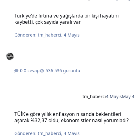
Türkiye'de fırtına ve yağışlarda bir kişi hayatını kaybetti, çok sayıda
Türkiye'de fırtına ve yağışlarda bir kişi hayatını
kaybetti, çok sayıda yaralı var
Gönderen:
tm_haberci
,
4 Mayıs
0 cevap
536 görüntü
tm_haberci
4 Mayıs
May 4
TÜİK'e göre yıllık enflasyon nisanda beklentileri aşarak %32,37 old
TÜİK'e göre yıllık enflasyon nisanda beklentileri
aşarak %32,37 oldu, ekonomistler nasıl yorumladı?
Gönderen:
tm_haberci
,
4 Mayıs