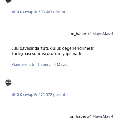
0 cevap
603 görüntü
tm_haberci
4 Mayıs
May 4
İBB davasında 'tutukluluk değerlendirmesi' tartışması sonrası otu
İBB davasında 'tutukluluk değerlendirmesi'
tartışması sonrası oturum yapılmadı
Gönderen:
tm_haberci
,
4 Mayıs
0 cevap
572 görüntü
tm_haberci
4 Mayıs
May 4