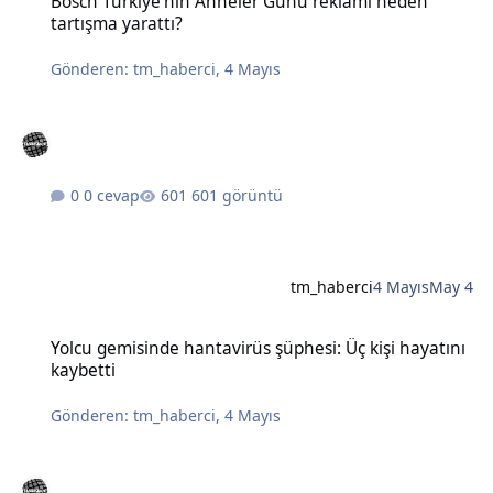
Bosch Türkiye'nin Anneler Günü reklamı neden
tartışma yarattı?
Gönderen:
tm_haberci
,
4 Mayıs
0 cevap
601 görüntü
tm_haberci
4 Mayıs
May 4
Yolcu gemisinde hantavirüs şüphesi: Üç kişi hayatını kaybetti
Yolcu gemisinde hantavirüs şüphesi: Üç kişi hayatını
kaybetti
Gönderen:
tm_haberci
,
4 Mayıs