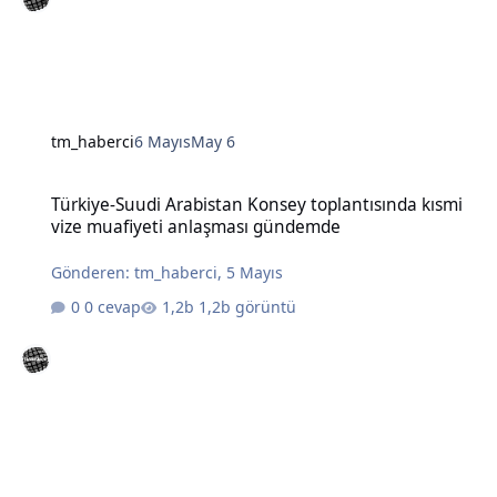
tm_haberci
6 Mayıs
May 6
Türkiye-Suudi Arabistan Konsey toplantısında kısmi vize muafiye
Türkiye-Suudi Arabistan Konsey toplantısında kısmi
vize muafiyeti anlaşması gündemde
Gönderen:
tm_haberci
,
5 Mayıs
0 cevap
1,2b görüntü