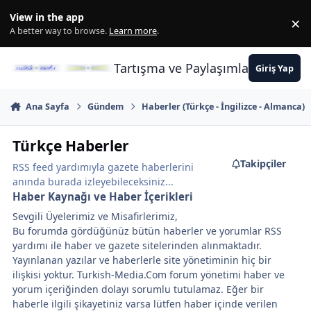
İçeriğe atla
View in the app
×
Di
A better way to browse.
Learn more
.
Tartışma ve Paylaşımların Merkez
Giriş Yap
Ana Sayfa
Gündem
Haberler (Türkçe - İngilizce - Almanca)
Türkçe Haberler
Takipçiler
RSS feed yardımıyla gazete haberlerini
anında burada izleyebileceksiniz...
Haber Kaynağı ve Haber İçerikleri
Sevgili Üyelerimiz ve Misafirlerimiz,
Bu forumda gördüğünüz bütün haberler ve yorumlar RSS
yardımı ile haber ve gazete sitelerinden alınmaktadır.
Yayınlanan yazılar ve haberlerle site yönetiminin hiç bir
ilişkisi yoktur. Turkish-Media.Com forum yönetimi haber ve
yorum içeriğinden dolayı sorumlu tutulamaz. Eğer bir
haberle ilgili şikayetiniz varsa lütfen haber içinde verilen