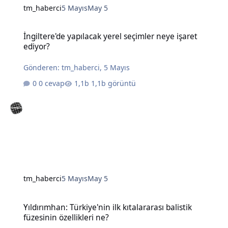
tm_haberci
5 Mayıs
May 5
İngiltere'de yapılacak yerel seçimler neye işaret ediyor?
İngiltere'de yapılacak yerel seçimler neye işaret
ediyor?
Gönderen:
tm_haberci
,
5 Mayıs
0 cevap
1,1b görüntü
tm_haberci
5 Mayıs
May 5
Yıldırımhan: Türkiye'nin ilk kıtalararası balistik füzesinin özellikleri
Yıldırımhan: Türkiye'nin ilk kıtalararası balistik
füzesinin özellikleri ne?