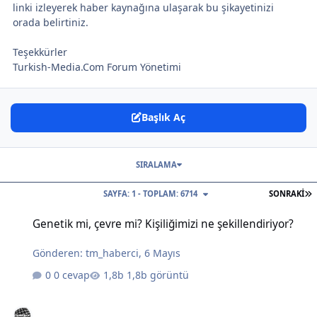
linki izleyerek haber kaynağına ulaşarak bu şikayetinizi
orada belirtiniz.
Teşekkürler
Turkish-Media.Com Forum Yönetimi
Başlık Aç
SIRALAMA
S
SAYFA: 1 - TOPLAM: 6714
SONRAKI
Genetik mi, çevre mi? Kişiliğimizi ne şekillendiriyor?
Genetik mi, çevre mi? Kişiliğimizi ne şekillendiriyor?
Gönderen:
tm_haberci
,
6 Mayıs
0 cevap
1,8b görüntü