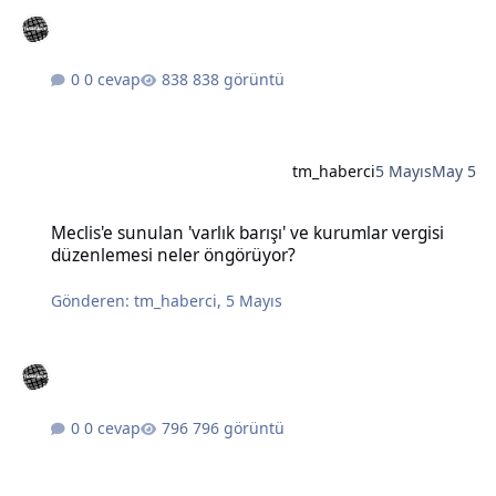
0 cevap
838 görüntü
tm_haberci
5 Mayıs
May 5
Meclis'e sunulan 'varlık barışı' ve kurumlar vergisi düzenlemesi n
Meclis'e sunulan 'varlık barışı' ve kurumlar vergisi
düzenlemesi neler öngörüyor?
Gönderen:
tm_haberci
,
5 Mayıs
0 cevap
796 görüntü