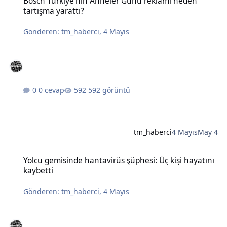
Bosch Türkiye'nin Anneler Günü reklamı neden
tartışma yarattı?
Gönderen:
tm_haberci
,
4 Mayıs
0 cevap
592 görüntü
tm_haberci
4 Mayıs
May 4
Yolcu gemisinde hantavirüs şüphesi: Üç kişi hayatını kaybetti
Yolcu gemisinde hantavirüs şüphesi: Üç kişi hayatını
kaybetti
Gönderen:
tm_haberci
,
4 Mayıs