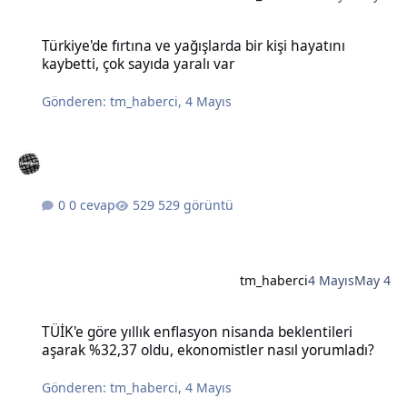
Türkiye'de fırtına ve yağışlarda bir kişi hayatını kaybetti, çok sayıda
Türkiye'de fırtına ve yağışlarda bir kişi hayatını
kaybetti, çok sayıda yaralı var
Gönderen:
tm_haberci
,
4 Mayıs
0 cevap
529 görüntü
tm_haberci
4 Mayıs
May 4
TÜİK'e göre yıllık enflasyon nisanda beklentileri aşarak %32,37 old
TÜİK'e göre yıllık enflasyon nisanda beklentileri
aşarak %32,37 oldu, ekonomistler nasıl yorumladı?
Gönderen:
tm_haberci
,
4 Mayıs