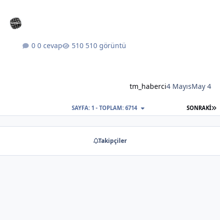
0 cevap
510 görüntü
tm_haberci
4 Mayıs
May 4
S
SAYFA: 1 - TOPLAM: 6714
SONRAKI
Takipçiler