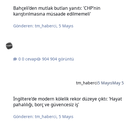
Bahçeli'den mutlak butlan yanıtı: 'CHP'nin karıştırılmasına müsaad
Bahçeli'den mutlak butlan yanıtı: 'CHP'nin
karıştırılmasına müsaade edilmemeli'
Gönderen:
tm_haberci
,
5 Mayıs
0 cevap
904 görüntü
tm_haberci
5 Mayıs
May 5
İngiltere'de modern kölelik rekor düzeye çıktı: 'Hayat pahalılığı, bo
İngiltere'de modern kölelik rekor düzeye çıktı: 'Hayat
pahalılığı, borç ve güvencesiz iş'
Gönderen:
tm_haberci
,
5 Mayıs