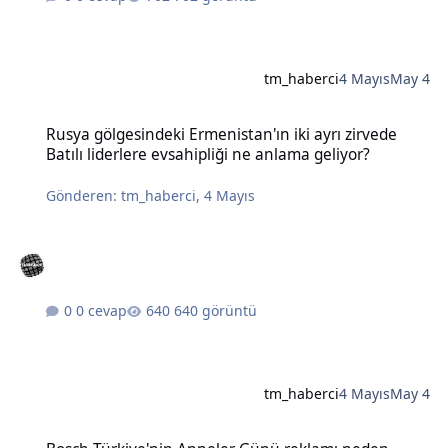
tm_haberci
4 Mayıs
May 4
Rusya gölgesindeki Ermenistan'ın iki ayrı zirvede Batılı liderlere e
Rusya gölgesindeki Ermenistan'ın iki ayrı zirvede
Batılı liderlere evsahipliği ne anlama geliyor?
Gönderen:
tm_haberci
,
4 Mayıs
0 cevap
640 görüntü
tm_haberci
4 Mayıs
May 4
Bosch Türkiye'nin Anneler Günü reklamı neden tartışma yarattı?