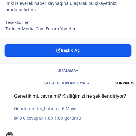
linki izleyerek haber kaynağına ulaşarak bu şikayetinizi
orada belirtiniz.
Teşekkürler
Turkish-Media.Com Forum Yönetimi
Başlık Aç
SIRALAMA
S
SAYFA: 1 - TOPLAM: 6714
SONRAKI
Genetik mi, çevre mi? Kişiliğimizi ne şekillendiriyor?
Genetik mi, çevre mi? Kişiliğimizi ne şekillendiriyor?
Gönderen:
tm_haberci
,
6 Mayıs
0 cevap
1,8b görüntü