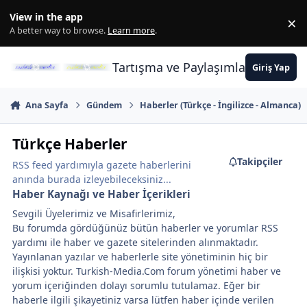
İçeriğe atla
View in the app
×
Di
A better way to browse.
Learn more
.
Tartışma ve Paylaşımların Merkez
Giriş Yap
Ana Sayfa
Gündem
Haberler (Türkçe - İngilizce - Almanca)
Türkçe Haberler
Takipçiler
RSS feed yardımıyla gazete haberlerini
anında burada izleyebileceksiniz...
Haber Kaynağı ve Haber İçerikleri
Sevgili Üyelerimiz ve Misafirlerimiz,
Bu forumda gördüğünüz bütün haberler ve yorumlar RSS
yardımı ile haber ve gazete sitelerinden alınmaktadır.
Yayınlanan yazılar ve haberlerle site yönetiminin hiç bir
ilişkisi yoktur. Turkish-Media.Com forum yönetimi haber ve
yorum içeriğinden dolayı sorumlu tutulamaz. Eğer bir
haberle ilgili şikayetiniz varsa lütfen haber içinde verilen