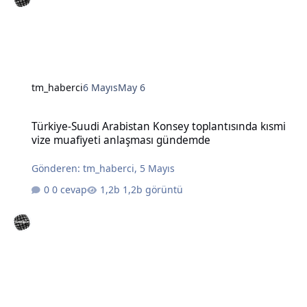
tm_haberci
6 Mayıs
May 6
Türkiye-Suudi Arabistan Konsey toplantısında kısmi vize muafiye
Türkiye-Suudi Arabistan Konsey toplantısında kısmi
vize muafiyeti anlaşması gündemde
Gönderen:
tm_haberci
,
5 Mayıs
0 cevap
1,2b görüntü