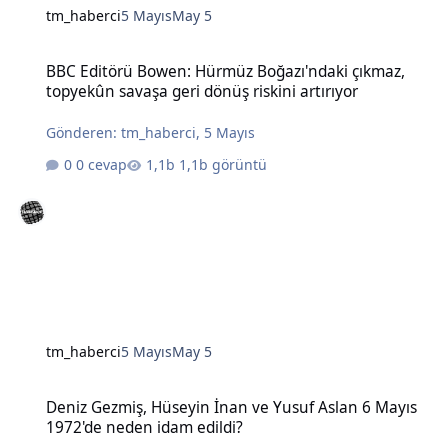
tm_haberci
5 Mayıs
May 5
BBC Editörü Bowen: Hürmüz Boğazı'ndaki çıkmaz, topyekûn savaşa g
BBC Editörü Bowen: Hürmüz Boğazı'ndaki çıkmaz,
topyekûn savaşa geri dönüş riskini artırıyor
Gönderen:
tm_haberci
,
5 Mayıs
0 cevap
1,1b görüntü
tm_haberci
5 Mayıs
May 5
Deniz Gezmiş, Hüseyin İnan ve Yusuf Aslan 6 Mayıs 1972'de neden 
Deniz Gezmiş, Hüseyin İnan ve Yusuf Aslan 6 Mayıs
1972'de neden idam edildi?