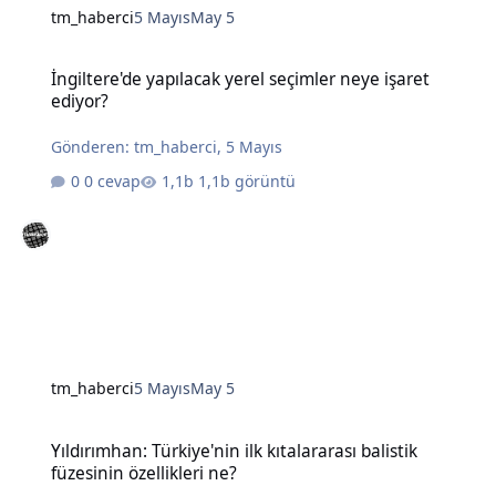
tm_haberci
5 Mayıs
May 5
İngiltere'de yapılacak yerel seçimler neye işaret ediyor?
İngiltere'de yapılacak yerel seçimler neye işaret
ediyor?
Gönderen:
tm_haberci
,
5 Mayıs
0 cevap
1,1b görüntü
tm_haberci
5 Mayıs
May 5
Yıldırımhan: Türkiye'nin ilk kıtalararası balistik füzesinin özellikleri
Yıldırımhan: Türkiye'nin ilk kıtalararası balistik
füzesinin özellikleri ne?