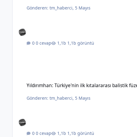
Gönderen:
tm_haberci
,
5 Mayıs
0 cevap
1,1b görüntü
Yıldırımhan: Türkiye'nin ilk kıtalararası balistik füzesinin özel
Yıldırımhan: Türkiye'nin ilk kıtalararası balistik füz
Gönderen:
tm_haberci
,
5 Mayıs
0 cevap
1,1b görüntü