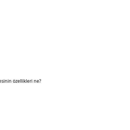
likleri ne?
esinin özellikleri ne?