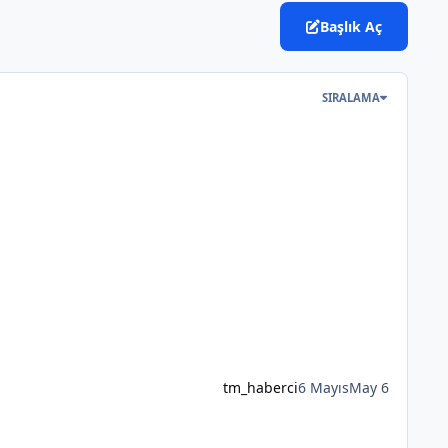
Başlık Aç
SIRALAMA
tm_haberci
6 Mayıs
May 6