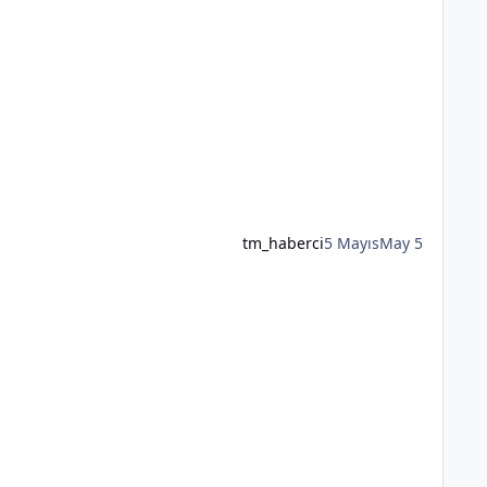
tm_haberci
5 Mayıs
May 5