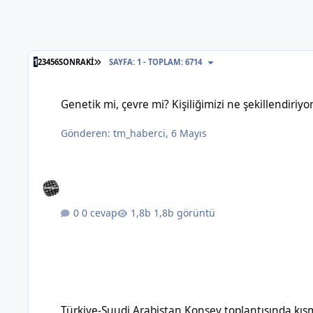
SON SAYFA
1
2
3
4
5
6
SONRAKI
SAYFA: 1 - TOPLAM: 6714
Genetik mi, çevre mi? Kişiliğimizi ne şekillendiriyor?
Genetik mi, çevre mi? Kişiliğimizi ne şekillendiriyo
Gönderen:
tm_haberci
,
6 Mayıs
0 cevap
1,8b görüntü
Türkiye-Suudi Arabistan Konsey toplantısında kısmi vize m
Türkiye-Suudi Arabistan Konsey toplantısında kı