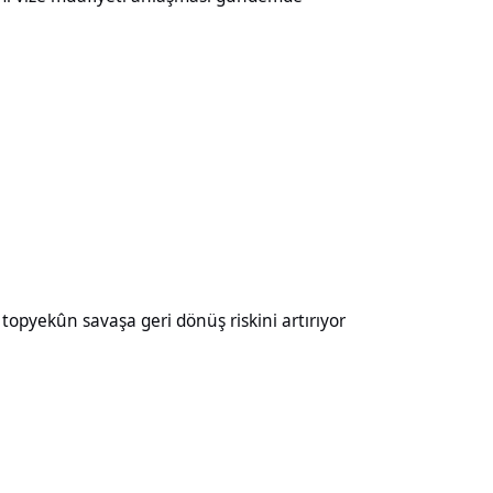
aşa geri dönüş riskini artırıyor
opyekûn savaşa geri dönüş riskini artırıyor