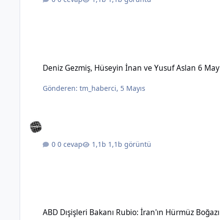
Deniz Gezmiş, Hüseyin İnan ve Yusuf Aslan 6 Mayıs 1972'de 
Deniz Gezmiş, Hüseyin İnan ve Yusuf Aslan 6 May
Gönderen:
tm_haberci
,
5 Mayıs
0 cevap
1,1b görüntü
ABD Dışişleri Bakanı Rubio: İran'ın Hürmüz Boğazı üzerinde 
ABD Dışişleri Bakanı Rubio: İran'ın Hürmüz Boğaz