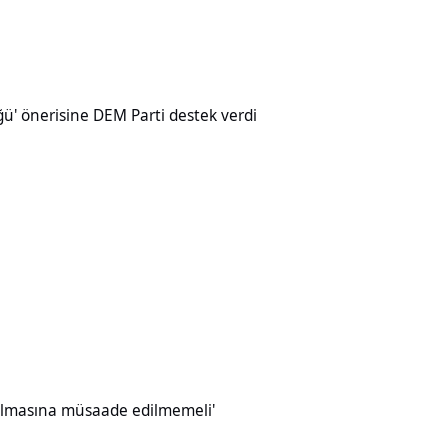
ine DEM Parti destek verdi
üğü' önerisine DEM Parti destek verdi
müsaade edilmemeli'
ırılmasına müsaade edilmemeli'