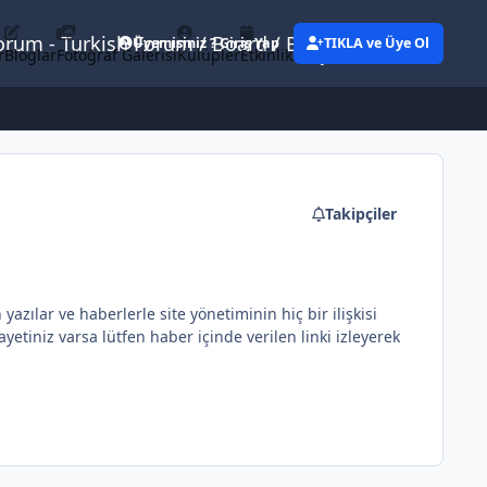
Forum - Turkish Forum / Board / Blog
Üyemisiniz ? Giriş Yap
TIKLA ve Üye Ol
r
Bloglar
Fotoğraf Galerisi
Kulüpler
Etkinlikler
Eylemler
Takipçiler
ılar ve haberlerle site yönetiminin hiç bir ilişkisi
etiniz varsa lütfen haber içinde verilen linki izleyerek