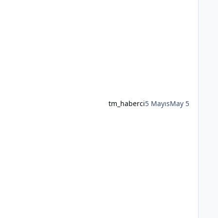
tm_haberci
5 Mayıs
May 5