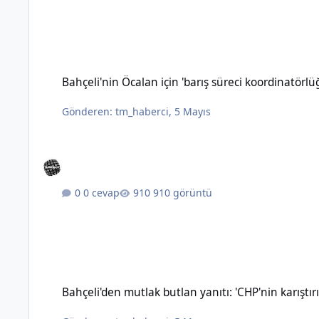
Bahçeli'nin Öcalan için 'barış süreci koordinatörlüğü' öneris
Bahçeli'nin Öcalan için 'barış süreci koordinatörl
Gönderen:
tm_haberci
,
5 Mayıs
0 cevap
910 görüntü
Bahçeli'den mutlak butlan yanıtı: 'CHP'nin karıştırılmasına 
Bahçeli'den mutlak butlan yanıtı: 'CHP'nin karışt