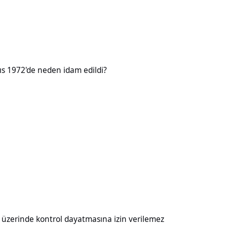
neden idam edildi?
ıs 1972'de neden idam edildi?
kontrol dayatmasına izin verilemez
ı üzerinde kontrol dayatmasına izin verilemez