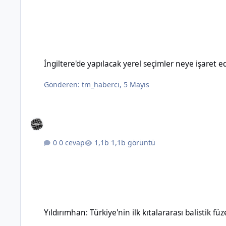
İngiltere'de yapılacak yerel seçimler neye işaret ediyor?
İngiltere'de yapılacak yerel seçimler neye işaret e
Gönderen:
tm_haberci
,
5 Mayıs
0 cevap
1,1b görüntü
Yıldırımhan: Türkiye'nin ilk kıtalararası balistik füzesinin özel
Yıldırımhan: Türkiye'nin ilk kıtalararası balistik füz