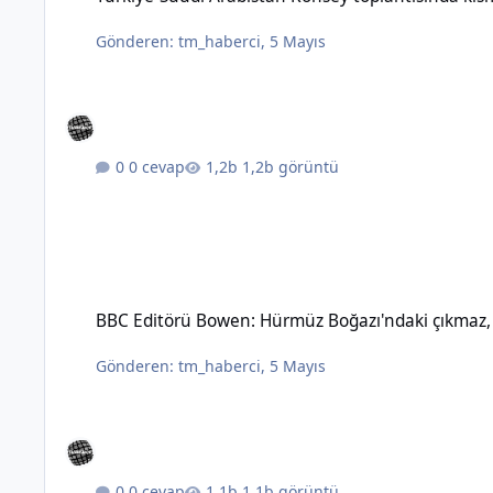
Gönderen:
tm_haberci
,
5 Mayıs
0 cevap
1,2b görüntü
BBC Editörü Bowen: Hürmüz Boğazı'ndaki çıkmaz, topyekûn sav
BBC Editörü Bowen: Hürmüz Boğazı'ndaki çıkmaz, t
Gönderen:
tm_haberci
,
5 Mayıs
0 cevap
1,1b görüntü