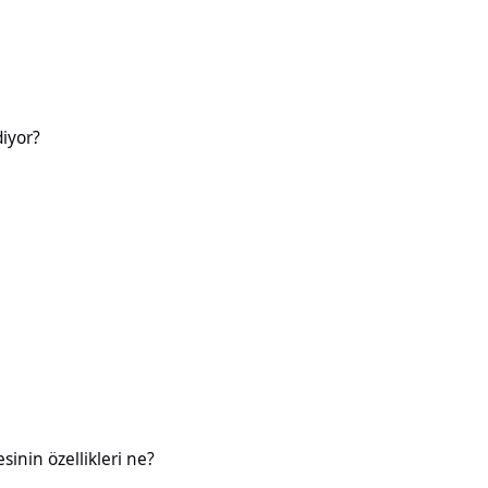
diyor?
likleri ne?
esinin özellikleri ne?