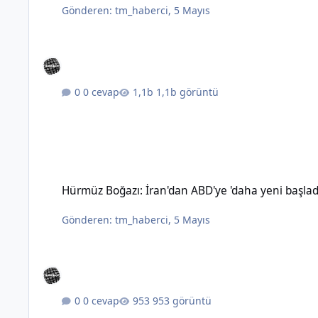
Gönderen:
tm_haberci
,
5 Mayıs
0 cevap
1,1b görüntü
Hürmüz Boğazı: İran'dan ABD'ye 'daha yeni başladık' mesajı
Hürmüz Boğazı: İran'dan ABD'ye 'daha yeni başlad
Gönderen:
tm_haberci
,
5 Mayıs
0 cevap
953 görüntü