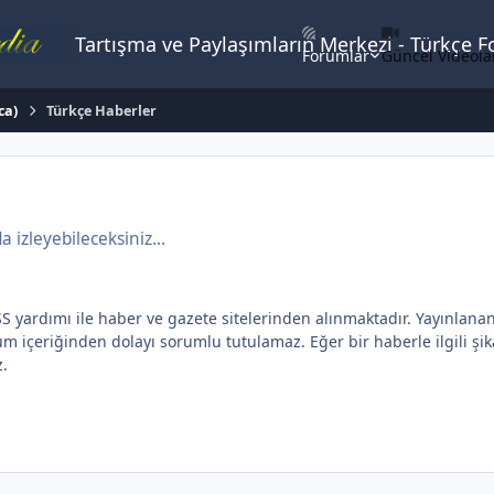
Tartışma ve Paylaşımların Merkezi - Türkçe 
Forumlar
Güncel Videola
ca)
Türkçe Haberler
izleyebileceksiniz...
dımı ile haber ve gazete sitelerinden alınmaktadır. Yayınlanan yaz
içeriğinden dolayı sorumlu tutulamaz. Eğer bir haberle ilgili şikay
z.