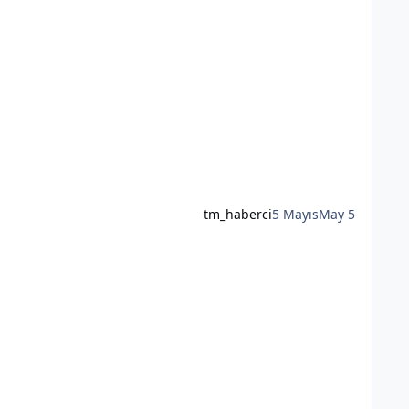
tm_haberci
5 Mayıs
May 5