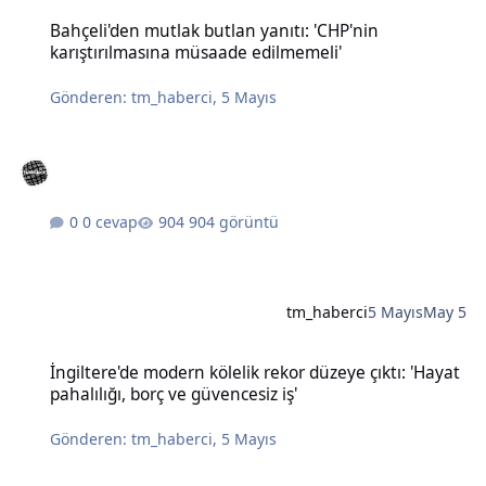
Bahçeli'den mutlak butlan yanıtı: 'CHP'nin karıştırılmasına müsaad
Bahçeli'den mutlak butlan yanıtı: 'CHP'nin
karıştırılmasına müsaade edilmemeli'
Gönderen:
tm_haberci
,
5 Mayıs
0 cevap
904 görüntü
tm_haberci
5 Mayıs
May 5
İngiltere'de modern kölelik rekor düzeye çıktı: 'Hayat pahalılığı, bo
İngiltere'de modern kölelik rekor düzeye çıktı: 'Hayat
pahalılığı, borç ve güvencesiz iş'
Gönderen:
tm_haberci
,
5 Mayıs