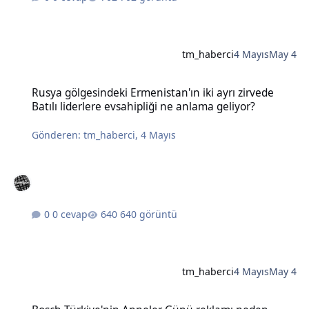
tm_haberci
4 Mayıs
May 4
Rusya gölgesindeki Ermenistan'ın iki ayrı zirvede Batılı liderlere e
Rusya gölgesindeki Ermenistan'ın iki ayrı zirvede
Batılı liderlere evsahipliği ne anlama geliyor?
Gönderen:
tm_haberci
,
4 Mayıs
0 cevap
640 görüntü
tm_haberci
4 Mayıs
May 4
Bosch Türkiye'nin Anneler Günü reklamı neden tartışma yarattı?