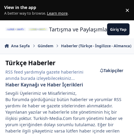
İçeriğe atla
View in the app
×
Di
A better way to browse.
Learn more
.
Tartışma ve Paylaşımların Merkez
Giriş Yap
Ana Sayfa
Gündem
Haberler (Türkçe - İngilizce - Almanca)
Türkçe Haberler
Takipçiler
RSS feed yardımıyla gazete haberlerini
anında burada izleyebileceksiniz...
Haber Kaynağı ve Haber İçerikleri
Sevgili Üyelerimiz ve Misafirlerimiz,
Bu forumda gördüğünüz bütün haberler ve yorumlar RSS
yardımı ile haber ve gazete sitelerinden alınmaktadır.
Yayınlanan yazılar ve haberlerle site yönetiminin hiç bir
ilişkisi yoktur. Turkish-Media.Com forum yönetimi haber ve
yorum içeriğinden dolayı sorumlu tutulamaz. Eğer bir
haberle ilgili şikayetiniz varsa lütfen haber içinde verilen