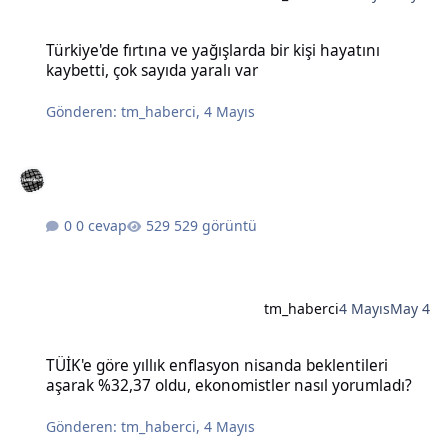
Türkiye'de fırtına ve yağışlarda bir kişi hayatını kaybetti, çok sayıda
Türkiye'de fırtına ve yağışlarda bir kişi hayatını
kaybetti, çok sayıda yaralı var
Gönderen:
tm_haberci
,
4 Mayıs
0 cevap
529 görüntü
tm_haberci
4 Mayıs
May 4
TÜİK'e göre yıllık enflasyon nisanda beklentileri aşarak %32,37 old
TÜİK'e göre yıllık enflasyon nisanda beklentileri
aşarak %32,37 oldu, ekonomistler nasıl yorumladı?
Gönderen:
tm_haberci
,
4 Mayıs