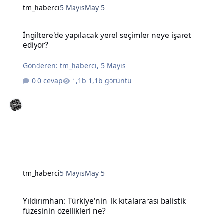
tm_haberci
5 Mayıs
May 5
İngiltere'de yapılacak yerel seçimler neye işaret ediyor?
İngiltere'de yapılacak yerel seçimler neye işaret
ediyor?
Gönderen:
tm_haberci
,
5 Mayıs
0 cevap
1,1b görüntü
tm_haberci
5 Mayıs
May 5
Yıldırımhan: Türkiye'nin ilk kıtalararası balistik füzesinin özellikleri
Yıldırımhan: Türkiye'nin ilk kıtalararası balistik
füzesinin özellikleri ne?