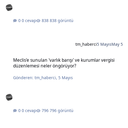
0 cevap
838 görüntü
tm_haberci
5 Mayıs
May 5
Meclis'e sunulan 'varlık barışı' ve kurumlar vergisi düzenlemesi n
Meclis'e sunulan 'varlık barışı' ve kurumlar vergisi
düzenlemesi neler öngörüyor?
Gönderen:
tm_haberci
,
5 Mayıs
0 cevap
796 görüntü