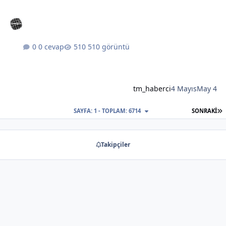
0 cevap
510 görüntü
tm_haberci
4 Mayıs
May 4
S
SAYFA: 1 - TOPLAM: 6714
SONRAKI
Takipçiler