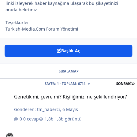
linki izleyerek haber kaynağına ulaşarak bu şikayetinizi
orada belirtiniz.
Teşekkürler
Turkish-Media.Com Forum Yönetimi
Başlık Aç
SIRALAMA
S
SAYFA: 1 - TOPLAM: 6714
SONRAKI
Genetik mi, çevre mi? Kişiliğimizi ne şekillendiriyor?
Genetik mi, çevre mi? Kişiliğimizi ne şekillendiriyor?
Gönderen:
tm_haberci
,
6 Mayıs
0 cevap
1,8b görüntü