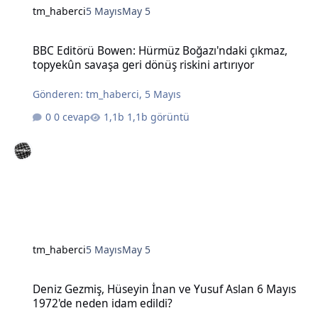
tm_haberci
5 Mayıs
May 5
BBC Editörü Bowen: Hürmüz Boğazı'ndaki çıkmaz, topyekûn savaşa g
BBC Editörü Bowen: Hürmüz Boğazı'ndaki çıkmaz,
topyekûn savaşa geri dönüş riskini artırıyor
Gönderen:
tm_haberci
,
5 Mayıs
0 cevap
1,1b görüntü
tm_haberci
5 Mayıs
May 5
Deniz Gezmiş, Hüseyin İnan ve Yusuf Aslan 6 Mayıs 1972'de neden 
Deniz Gezmiş, Hüseyin İnan ve Yusuf Aslan 6 Mayıs
1972'de neden idam edildi?