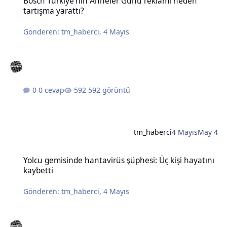
Bosch Türkiye'nin Anneler Günü reklamı neden
tartışma yarattı?
Gönderen:
tm_haberci
,
4 Mayıs
0 cevap
592 görüntü
tm_haberci
4 Mayıs
May 4
Yolcu gemisinde hantavirüs şüphesi: Üç kişi hayatını kaybetti
Yolcu gemisinde hantavirüs şüphesi: Üç kişi hayatını
kaybetti
Gönderen:
tm_haberci
,
4 Mayıs