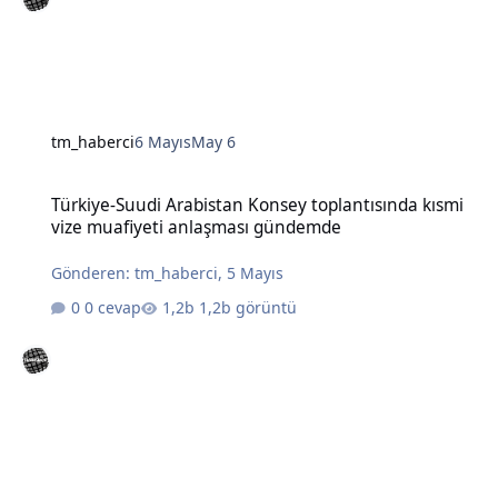
tm_haberci
6 Mayıs
May 6
Türkiye-Suudi Arabistan Konsey toplantısında kısmi vize muafiye
Türkiye-Suudi Arabistan Konsey toplantısında kısmi
vize muafiyeti anlaşması gündemde
Gönderen:
tm_haberci
,
5 Mayıs
0 cevap
1,2b görüntü