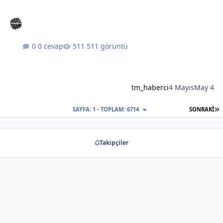
0 cevap
511 görüntü
tm_haberci
4 Mayıs
May 4
S
SAYFA: 1 - TOPLAM: 6714
SONRAKI
Takipçiler