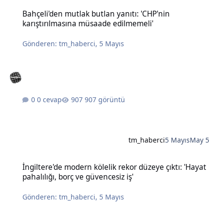
Bahçeli'den mutlak butlan yanıtı: 'CHP'nin karıştırılmasına müsaad
Bahçeli'den mutlak butlan yanıtı: 'CHP'nin
karıştırılmasına müsaade edilmemeli'
Gönderen:
tm_haberci
,
5 Mayıs
0 cevap
907 görüntü
tm_haberci
5 Mayıs
May 5
İngiltere'de modern kölelik rekor düzeye çıktı: 'Hayat pahalılığı, bo
İngiltere'de modern kölelik rekor düzeye çıktı: 'Hayat
pahalılığı, borç ve güvencesiz iş'
Gönderen:
tm_haberci
,
5 Mayıs