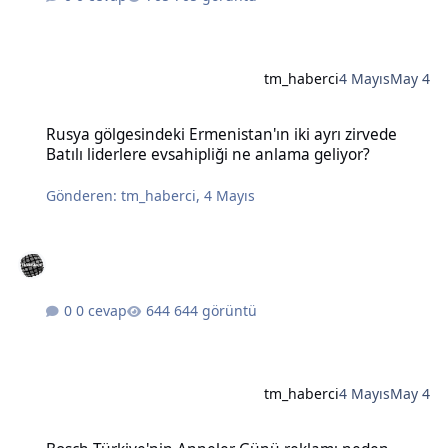
tm_haberci
4 Mayıs
May 4
Rusya gölgesindeki Ermenistan'ın iki ayrı zirvede Batılı liderlere e
Rusya gölgesindeki Ermenistan'ın iki ayrı zirvede
Batılı liderlere evsahipliği ne anlama geliyor?
Gönderen:
tm_haberci
,
4 Mayıs
0 cevap
644 görüntü
tm_haberci
4 Mayıs
May 4
Bosch Türkiye'nin Anneler Günü reklamı neden tartışma yarattı?