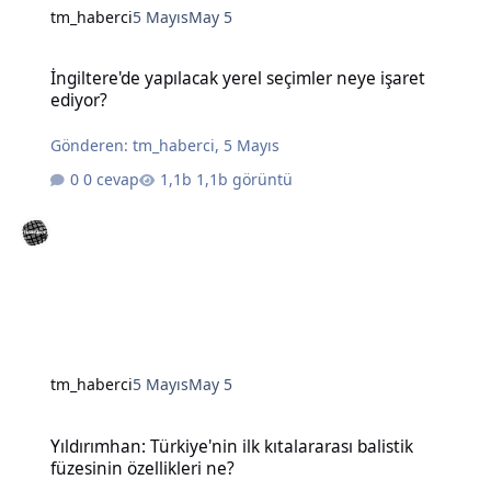
tm_haberci
5 Mayıs
May 5
İngiltere'de yapılacak yerel seçimler neye işaret ediyor?
İngiltere'de yapılacak yerel seçimler neye işaret
ediyor?
Gönderen:
tm_haberci
,
5 Mayıs
0 cevap
1,1b görüntü
tm_haberci
5 Mayıs
May 5
Yıldırımhan: Türkiye'nin ilk kıtalararası balistik füzesinin özellikleri
Yıldırımhan: Türkiye'nin ilk kıtalararası balistik
füzesinin özellikleri ne?