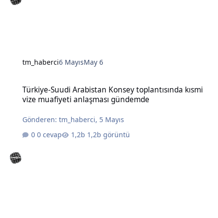
tm_haberci
6 Mayıs
May 6
Türkiye-Suudi Arabistan Konsey toplantısında kısmi vize muafiye
Türkiye-Suudi Arabistan Konsey toplantısında kısmi
vize muafiyeti anlaşması gündemde
Gönderen:
tm_haberci
,
5 Mayıs
0 cevap
1,2b görüntü