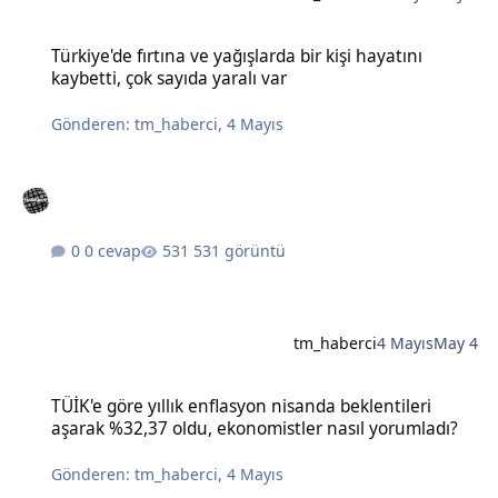
Türkiye'de fırtına ve yağışlarda bir kişi hayatını kaybetti, çok sayıda
Türkiye'de fırtına ve yağışlarda bir kişi hayatını
kaybetti, çok sayıda yaralı var
Gönderen:
tm_haberci
,
4 Mayıs
0 cevap
531 görüntü
tm_haberci
4 Mayıs
May 4
TÜİK'e göre yıllık enflasyon nisanda beklentileri aşarak %32,37 old
TÜİK'e göre yıllık enflasyon nisanda beklentileri
aşarak %32,37 oldu, ekonomistler nasıl yorumladı?
Gönderen:
tm_haberci
,
4 Mayıs