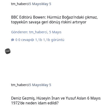
tm_haberci
5 Mayıs
May 5
BBC Editörü Bowen: Hürmüz Boğazı'ndaki çıkmaz, topyekûn savaşa g
BBC Editörü Bowen: Hürmüz Boğazı'ndaki çıkmaz,
topyekûn savaşa geri dönüş riskini artırıyor
Gönderen:
tm_haberci
,
5 Mayıs
0 cevap
1,1b görüntü
tm_haberci
5 Mayıs
May 5
Deniz Gezmiş, Hüseyin İnan ve Yusuf Aslan 6 Mayıs 1972'de neden 
Deniz Gezmiş, Hüseyin İnan ve Yusuf Aslan 6 Mayıs
1972'de neden idam edildi?