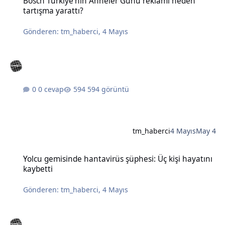
Bosch Türkiye'nin Anneler Günü reklamı neden
tartışma yarattı?
Gönderen:
tm_haberci
,
4 Mayıs
0 cevap
594 görüntü
tm_haberci
4 Mayıs
May 4
Yolcu gemisinde hantavirüs şüphesi: Üç kişi hayatını kaybetti
Yolcu gemisinde hantavirüs şüphesi: Üç kişi hayatını
kaybetti
Gönderen:
tm_haberci
,
4 Mayıs