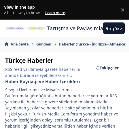
İçeriğe atla
View in the app
×
Di
A better way to browse.
Learn more
.
Tartışma ve Paylaşımların Merkez
Giriş Yap
Ana Sayfa
Gündem
Haberler (Türkçe - İngilizce - Almanca)
Türkçe Haberler
Takipçiler
RSS feed yardımıyla gazete haberlerini
anında burada izleyebileceksiniz...
Haber Kaynağı ve Haber İçerikleri
Sevgili Üyelerimiz ve Misafirlerimiz,
Bu forumda gördüğünüz bütün haberler ve yorumlar RSS
yardımı ile haber ve gazete sitelerinden alınmaktadır.
Yayınlanan yazılar ve haberlerle site yönetiminin hiç bir
ilişkisi yoktur. Turkish-Media.Com forum yönetimi haber ve
yorum içeriğinden dolayı sorumlu tutulamaz. Eğer bir
haberle ilgili şikayetiniz varsa lütfen haber içinde verilen