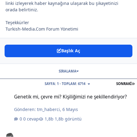
linki izleyerek haber kaynağına ulaşarak bu şikayetinizi
orada belirtiniz.
Teşekkürler
Turkish-Media.Com Forum Yönetimi
Başlık Aç
SIRALAMA
S
SAYFA: 1 - TOPLAM: 6714
SONRAKI
Genetik mi, çevre mi? Kişiliğimizi ne şekillendiriyor?
Genetik mi, çevre mi? Kişiliğimizi ne şekillendiriyor?
Gönderen:
tm_haberci
,
6 Mayıs
0 cevap
1,8b görüntü