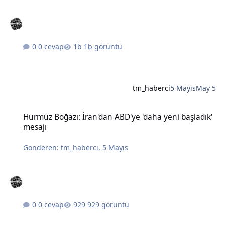
0 cevap
1b görüntü
tm_haberci
5 Mayıs
May 5
Hürmüz Boğazı: İran'dan ABD'ye 'daha yeni başladık' mesajı
Hürmüz Boğazı: İran'dan ABD'ye 'daha yeni başladık'
mesajı
Gönderen:
tm_haberci
,
5 Mayıs
0 cevap
929 görüntü