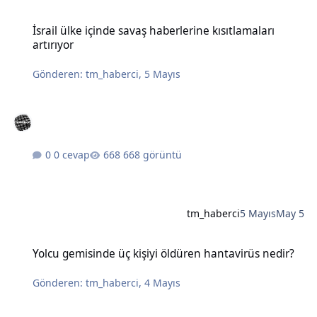
İsrail ülke içinde savaş haberlerine kısıtlamaları artırıyor
İsrail ülke içinde savaş haberlerine kısıtlamaları
artırıyor
Gönderen:
tm_haberci
,
5 Mayıs
0 cevap
668 görüntü
tm_haberci
5 Mayıs
May 5
Yolcu gemisinde üç kişiyi öldüren hantavirüs nedir?
Yolcu gemisinde üç kişiyi öldüren hantavirüs nedir?
Gönderen:
tm_haberci
,
4 Mayıs