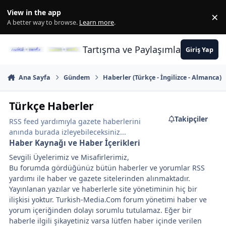
İçeriğe atla
View in the app
×
Di
A better way to browse.
Learn more
.
Tartışma ve Paylaşımların Merkez
Giriş Yap
Ana Sayfa
Gündem
Haberler (Türkçe - İngilizce - Almanca)
Türkçe Haberler
Takipçiler
RSS feed yardımıyla gazete haberlerini
anında burada izleyebileceksiniz...
Haber Kaynağı ve Haber İçerikleri
Sevgili Üyelerimiz ve Misafirlerimiz,
Bu forumda gördüğünüz bütün haberler ve yorumlar RSS
yardımı ile haber ve gazete sitelerinden alınmaktadır.
Yayınlanan yazılar ve haberlerle site yönetiminin hiç bir
ilişkisi yoktur. Turkish-Media.Com forum yönetimi haber ve
yorum içeriğinden dolayı sorumlu tutulamaz. Eğer bir
haberle ilgili şikayetiniz varsa lütfen haber içinde verilen