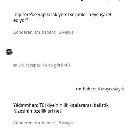
İngiltere'de yapılacak yerel seçimler neye işaret ediyor?
İngiltere'de yapılacak yerel seçimler neye işaret
ediyor?
Gönderen:
tm_haberci
,
5 Mayıs
0 cevap
1b görüntü
tm_haberci
5 Mayıs
May 5
Yıldırımhan: Türkiye'nin ilk kıtalararası balistik füzesinin özellikleri
Yıldırımhan: Türkiye'nin ilk kıtalararası balistik
füzesinin özellikleri ne?
Gönderen:
tm_haberci
,
5 Mayıs