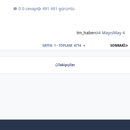
0 cevap
491 görüntü
tm_haberci
4 Mayıs
May 4
S
SAYFA: 1 - TOPLAM: 6714
SONRAKI
Takipçiler