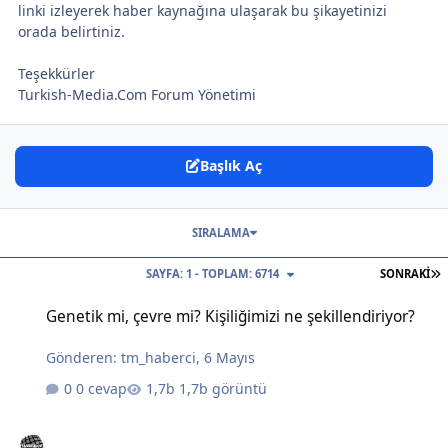
linki izleyerek haber kaynağına ulaşarak bu şikayetinizi
orada belirtiniz.
Teşekkürler
Turkish-Media.Com Forum Yönetimi
Başlık Aç
SIRALAMA
S
SAYFA: 1 - TOPLAM: 6714
SONRAKI
Genetik mi, çevre mi? Kişiliğimizi ne şekillendiriyor?
Genetik mi, çevre mi? Kişiliğimizi ne şekillendiriyor?
Gönderen:
tm_haberci
,
6 Mayıs
0 cevap
1,7b görüntü