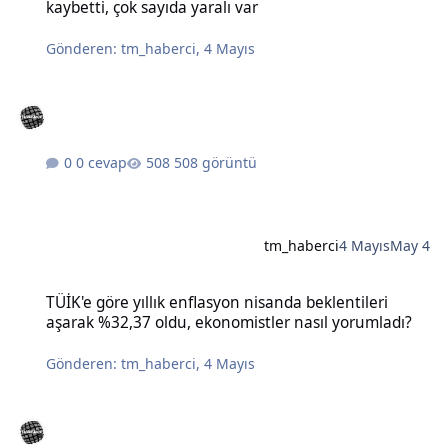
kaybetti, çok sayıda yaralı var
Gönderen:
tm_haberci
,
4 Mayıs
0 cevap
508 görüntü
tm_haberci
4 Mayıs
May 4
TÜİK'e göre yıllık enflasyon nisanda beklentileri aşarak %32,37 old
TÜİK'e göre yıllık enflasyon nisanda beklentileri
aşarak %32,37 oldu, ekonomistler nasıl yorumladı?
Gönderen:
tm_haberci
,
4 Mayıs