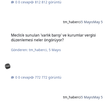
0 cevap
812 görüntü
tm_haberci
5 Mayıs
May 5
Meclis'e sunulan 'varlık barışı' ve kurumlar vergisi düzenlemesi n
Meclis'e sunulan 'varlık barışı' ve kurumlar vergisi
düzenlemesi neler öngörüyor?
Gönderen:
tm_haberci
,
5 Mayıs
0 cevap
772 görüntü
tm_haberci
5 Mayıs
May 5
Bahçeli'den Öcalan için 'barış süreci koordinatörlüğü' önerisi