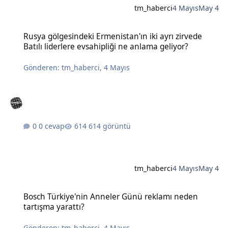
tm_haberci
4 Mayıs
May 4
Rusya gölgesindeki Ermenistan'ın iki ayrı zirvede Batılı liderlere e
Rusya gölgesindeki Ermenistan'ın iki ayrı zirvede
Batılı liderlere evsahipliği ne anlama geliyor?
Gönderen:
tm_haberci
,
4 Mayıs
0 cevap
614 görüntü
tm_haberci
4 Mayıs
May 4
Bosch Türkiye'nin Anneler Günü reklamı neden tartışma yarattı?
Bosch Türkiye'nin Anneler Günü reklamı neden
tartışma yarattı?
Gönderen:
tm_haberci
,
4 Mayıs