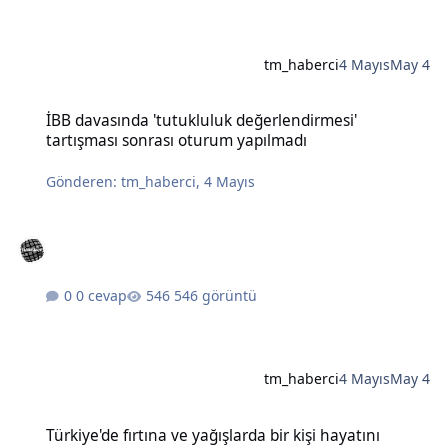
tm_haberci
4 Mayıs
May 4
İBB davasında 'tutukluluk değerlendirmesi' tartışması sonrası otu
İBB davasında 'tutukluluk değerlendirmesi'
tartışması sonrası oturum yapılmadı
Gönderen:
tm_haberci
,
4 Mayıs
0 cevap
546 görüntü
tm_haberci
4 Mayıs
May 4
Türkiye'de fırtına ve yağışlarda bir kişi hayatını kaybetti, çok sayıda
Türkiye'de fırtına ve yağışlarda bir kişi hayatını