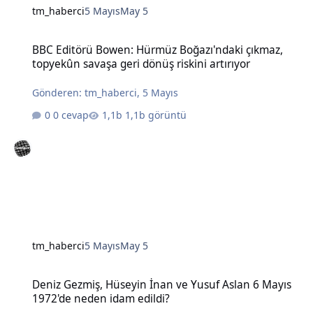
tm_haberci
5 Mayıs
May 5
BBC Editörü Bowen: Hürmüz Boğazı'ndaki çıkmaz, topyekûn savaşa g
BBC Editörü Bowen: Hürmüz Boğazı'ndaki çıkmaz,
topyekûn savaşa geri dönüş riskini artırıyor
Gönderen:
tm_haberci
,
5 Mayıs
0 cevap
1,1b görüntü
tm_haberci
5 Mayıs
May 5
Deniz Gezmiş, Hüseyin İnan ve Yusuf Aslan 6 Mayıs 1972'de neden 
Deniz Gezmiş, Hüseyin İnan ve Yusuf Aslan 6 Mayıs
1972'de neden idam edildi?