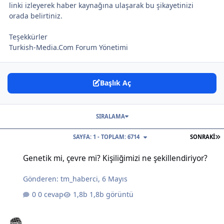
linki izleyerek haber kaynağına ulaşarak bu şikayetinizi
orada belirtiniz.
Teşekkürler
Turkish-Media.Com Forum Yönetimi
Başlık Aç
SIRALAMA
S
SAYFA: 1 - TOPLAM: 6714
SONRAKI
Genetik mi, çevre mi? Kişiliğimizi ne şekillendiriyor?
Genetik mi, çevre mi? Kişiliğimizi ne şekillendiriyor?
Gönderen:
tm_haberci
,
6 Mayıs
0 cevap
1,8b görüntü