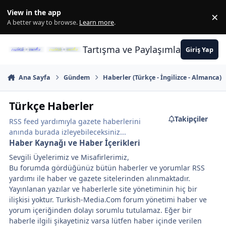
İçeriğe atla
View in the app
×
Di
A better way to browse.
Learn more
.
Tartışma ve Paylaşımların Merkez
Giriş Yap
Ana Sayfa
Gündem
Haberler (Türkçe - İngilizce - Almanca)
Türkçe Haberler
Takipçiler
RSS feed yardımıyla gazete haberlerini
anında burada izleyebileceksiniz...
Haber Kaynağı ve Haber İçerikleri
Sevgili Üyelerimiz ve Misafirlerimiz,
Bu forumda gördüğünüz bütün haberler ve yorumlar RSS
yardımı ile haber ve gazete sitelerinden alınmaktadır.
Yayınlanan yazılar ve haberlerle site yönetiminin hiç bir
ilişkisi yoktur. Turkish-Media.Com forum yönetimi haber ve
yorum içeriğinden dolayı sorumlu tutulamaz. Eğer bir
haberle ilgili şikayetiniz varsa lütfen haber içinde verilen