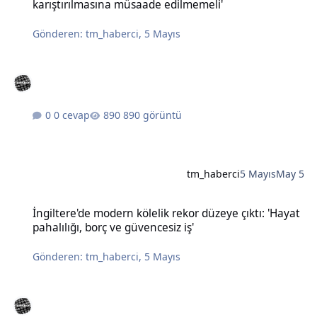
karıştırılmasına müsaade edilmemeli'
Gönderen:
tm_haberci
,
5 Mayıs
0 cevap
890 görüntü
tm_haberci
5 Mayıs
May 5
İngiltere'de modern kölelik rekor düzeye çıktı: 'Hayat pahalılığı, bo
İngiltere'de modern kölelik rekor düzeye çıktı: 'Hayat
pahalılığı, borç ve güvencesiz iş'
Gönderen:
tm_haberci
,
5 Mayıs