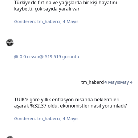
Türkiye'de fırtına ve yağışlarda bir kişi hayatını
kaybetti, çok sayıda yaralı var
Gönderen:
tm_haberci
,
4 Mayıs
0 cevap
519 görüntü
tm_haberci
4 Mayıs
May 4
TÜİK'e göre yıllık enflasyon nisanda beklentileri aşarak %32,37 old
TÜİK'e göre yıllık enflasyon nisanda beklentileri
aşarak %32,37 oldu, ekonomistler nasıl yorumladı?
Gönderen:
tm_haberci
,
4 Mayıs