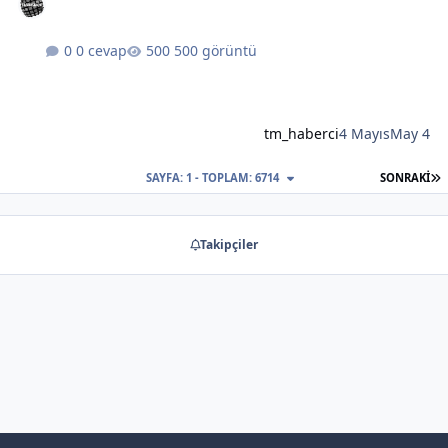
0 cevap
500 görüntü
tm_haberci
4 Mayıs
May 4
S
SAYFA: 1 - TOPLAM: 6714
SONRAKI
Takipçiler