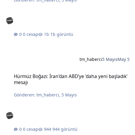
0 cevap
1b görüntü
tm_haberci
5 Mayıs
May 5
Hürmüz Boğazı: İran'dan ABD'ye 'daha yeni başladık' mesajı
Hürmüz Boğazı: İran'dan ABD'ye 'daha yeni başladık'
mesajı
Gönderen:
tm_haberci
,
5 Mayıs
0 cevap
944 görüntü