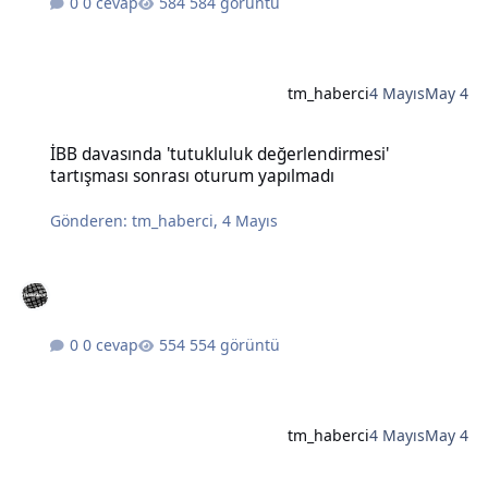
0 cevap
584 görüntü
tm_haberci
4 Mayıs
May 4
İBB davasında 'tutukluluk değerlendirmesi' tartışması sonrası otu
İBB davasında 'tutukluluk değerlendirmesi'
tartışması sonrası oturum yapılmadı
Gönderen:
tm_haberci
,
4 Mayıs
0 cevap
554 görüntü
tm_haberci
4 Mayıs
May 4
Türkiye'de fırtına ve yağışlarda bir kişi hayatını kaybetti, çok sayıda