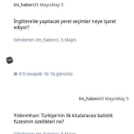
tm_haberci
5 Mayıs
May 5
İngiltere'de yapılacak yerel seçimler neye işaret ediyor?
İngiltere'de yapılacak yerel seçimler neye işaret
ediyor?
Gönderen:
tm_haberci
,
5 Mayıs
0 cevap
1b görüntü
tm_haberci
5 Mayıs
May 5
Yıldırımhan: Türkiye'nin ilk kıtalararası balistik füzesinin özellikleri
Yıldırımhan: Türkiye'nin ilk kıtalararası balistik
füzesinin özellikleri ne?
Gönderen:
tm_haberci
,
5 Mayıs