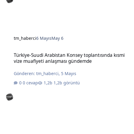
tm_haberci
6 Mayıs
May 6
Türkiye-Suudi Arabistan Konsey toplantısında kısmi vize muafiye
Türkiye-Suudi Arabistan Konsey toplantısında kısmi
vize muafiyeti anlaşması gündemde
Gönderen:
tm_haberci
,
5 Mayıs
0 cevap
1,2b görüntü