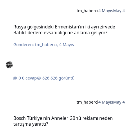
tm_haberci
4 Mayıs
May 4
Rusya gölgesindeki Ermenistan'ın iki ayrı zirvede Batılı liderlere e
Rusya gölgesindeki Ermenistan'ın iki ayrı zirvede
Batılı liderlere evsahipliği ne anlama geliyor?
Gönderen:
tm_haberci
,
4 Mayıs
0 cevap
626 görüntü
tm_haberci
4 Mayıs
May 4
Bosch Türkiye'nin Anneler Günü reklamı neden tartışma yarattı?
Bosch Türkiye'nin Anneler Günü reklamı neden
tartışma yarattı?