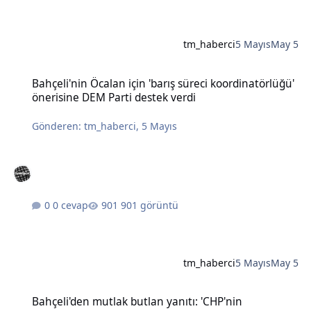
tm_haberci
5 Mayıs
May 5
Bahçeli'nin Öcalan için 'barış süreci koordinatörlüğü' önerisine DE
Bahçeli'nin Öcalan için 'barış süreci koordinatörlüğü'
önerisine DEM Parti destek verdi
Gönderen:
tm_haberci
,
5 Mayıs
0 cevap
901 görüntü
tm_haberci
5 Mayıs
May 5
Bahçeli'den mutlak butlan yanıtı: 'CHP'nin karıştırılmasına müsaad
Bahçeli'den mutlak butlan yanıtı: 'CHP'nin