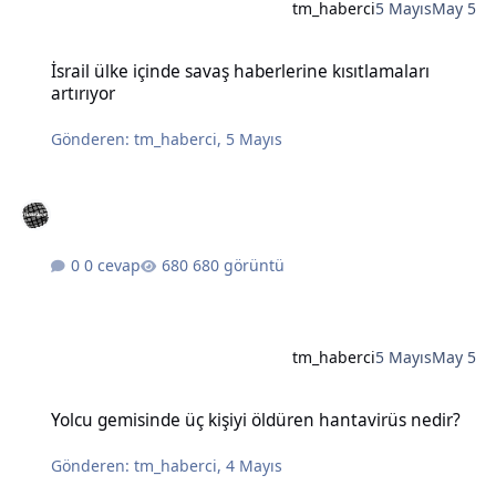
tm_haberci
5 Mayıs
May 5
İsrail ülke içinde savaş haberlerine kısıtlamaları artırıyor
İsrail ülke içinde savaş haberlerine kısıtlamaları
artırıyor
Gönderen:
tm_haberci
,
5 Mayıs
0 cevap
680 görüntü
tm_haberci
5 Mayıs
May 5
Yolcu gemisinde üç kişiyi öldüren hantavirüs nedir?
Yolcu gemisinde üç kişiyi öldüren hantavirüs nedir?
Gönderen:
tm_haberci
,
4 Mayıs