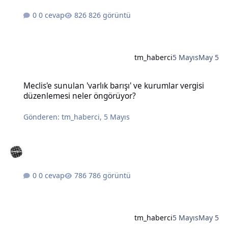
0 cevap
826 görüntü
tm_haberci
5 Mayıs
May 5
Meclis'e sunulan 'varlık barışı' ve kurumlar vergisi düzenlemesi n
Meclis'e sunulan 'varlık barışı' ve kurumlar vergisi
düzenlemesi neler öngörüyor?
Gönderen:
tm_haberci
,
5 Mayıs
0 cevap
786 görüntü
tm_haberci
5 Mayıs
May 5