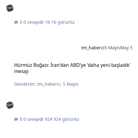
0 cevap
1b görüntü
tm_haberci
5 Mayıs
May 5
Hürmüz Boğazı: İran'dan ABD'ye 'daha yeni başladık' mesajı
Hürmüz Boğazı: İran'dan ABD'ye 'daha yeni başladık'
mesajı
Gönderen:
tm_haberci
,
5 Mayıs
0 cevap
924 görüntü