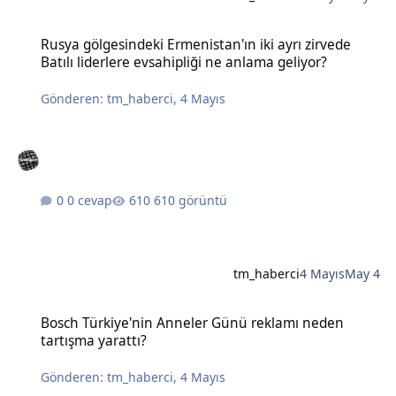
Rusya gölgesindeki Ermenistan'ın iki ayrı zirvede Batılı liderlere e
Rusya gölgesindeki Ermenistan'ın iki ayrı zirvede
Batılı liderlere evsahipliği ne anlama geliyor?
Gönderen:
tm_haberci
,
4 Mayıs
0 cevap
610 görüntü
tm_haberci
4 Mayıs
May 4
Bosch Türkiye'nin Anneler Günü reklamı neden tartışma yarattı?
Bosch Türkiye'nin Anneler Günü reklamı neden
tartışma yarattı?
Gönderen:
tm_haberci
,
4 Mayıs