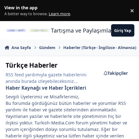
İçeriğe atla
View in the app
×
Di
A better way to browse.
Learn more
.
Tartışma ve Paylaşımların Merkez
Giriş Yap
Ana Sayfa
Gündem
Haberler (Türkçe - İngilizce - Almanca)
Türkçe Haberler
Takipçiler
RSS feed yardımıyla gazete haberlerini
anında burada izleyebileceksiniz...
Haber Kaynağı ve Haber İçerikleri
Sevgili Üyelerimiz ve Misafirlerimiz,
Bu forumda gördüğünüz bütün haberler ve yorumlar RSS
yardımı ile haber ve gazete sitelerinden alınmaktadır.
Yayınlanan yazılar ve haberlerle site yönetiminin hiç bir
ilişkisi yoktur. Turkish-Media.Com forum yönetimi haber ve
yorum içeriğinden dolayı sorumlu tutulamaz. Eğer bir
haberle ilgili şikayetiniz varsa lütfen haber içinde verilen