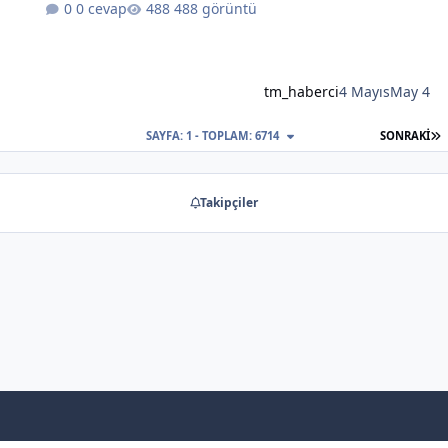
0 cevap
488 görüntü
tm_haberci
4 Mayıs
May 4
S
SAYFA: 1 - TOPLAM: 6714
SONRAKI
Takipçiler