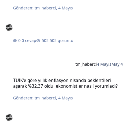
Gönderen:
tm_haberci
,
4 Mayıs
0 cevap
505 görüntü
tm_haberci
4 Mayıs
May 4
TÜİK'e göre yıllık enflasyon nisanda beklentileri aşarak %32,37 old
TÜİK'e göre yıllık enflasyon nisanda beklentileri
aşarak %32,37 oldu, ekonomistler nasıl yorumladı?
Gönderen:
tm_haberci
,
4 Mayıs