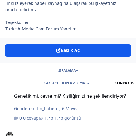
linki izleyerek haber kaynağına ulaşarak bu şikayetinizi
orada belirtiniz.
Teşekkürler
Turkish-Media.Com Forum Yönetimi
Başlık Aç
SIRALAMA
S
SAYFA: 1 - TOPLAM: 6714
SONRAKI
Genetik mi, çevre mi? Kişiliğimizi ne şekillendiriyor?
Genetik mi, çevre mi? Kişiliğimizi ne şekillendiriyor?
Gönderen:
tm_haberci
,
6 Mayıs
0 cevap
1,7b görüntü