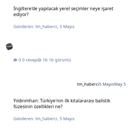
İngiltere'de yapılacak yerel seçimler neye işaret ediyor?
İngiltere'de yapılacak yerel seçimler neye işaret
ediyor?
Gönderen:
tm_haberci
,
5 Mayıs
0 cevap
1b görüntü
tm_haberci
5 Mayıs
May 5
Yıldırımhan: Türkiye'nin ilk kıtalararası balistik füzesinin özellikleri
Yıldırımhan: Türkiye'nin ilk kıtalararası balistik
füzesinin özellikleri ne?
Gönderen:
tm_haberci
,
5 Mayıs