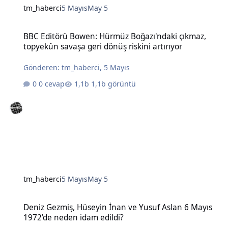
tm_haberci
5 Mayıs
May 5
BBC Editörü Bowen: Hürmüz Boğazı'ndaki çıkmaz, topyekûn savaşa g
BBC Editörü Bowen: Hürmüz Boğazı'ndaki çıkmaz,
topyekûn savaşa geri dönüş riskini artırıyor
Gönderen:
tm_haberci
,
5 Mayıs
0 cevap
1,1b görüntü
tm_haberci
5 Mayıs
May 5
Deniz Gezmiş, Hüseyin İnan ve Yusuf Aslan 6 Mayıs 1972'de neden 
Deniz Gezmiş, Hüseyin İnan ve Yusuf Aslan 6 Mayıs
1972'de neden idam edildi?