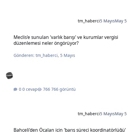
tm_haberci
5 Mayıs
May 5
Meclis'e sunulan 'varlık barışı' ve kurumlar vergisi düzenlemesi n
Meclis'e sunulan 'varlık barışı' ve kurumlar vergisi
düzenlemesi neler öngörüyor?
Gönderen:
tm_haberci
,
5 Mayıs
0 cevap
766 görüntü
tm_haberci
5 Mayıs
May 5
Bahçeli'den Öcalan için 'barış süreci koordinatörlüğü' önerisi
Bahçeli'den Öcalan için 'barış süreci koordinatörlüğü'