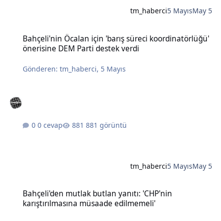
tm_haberci
5 Mayıs
May 5
Bahçeli'nin Öcalan için 'barış süreci koordinatörlüğü' önerisine DE
Bahçeli'nin Öcalan için 'barış süreci koordinatörlüğü'
önerisine DEM Parti destek verdi
Gönderen:
tm_haberci
,
5 Mayıs
0 cevap
881 görüntü
tm_haberci
5 Mayıs
May 5
Bahçeli'den mutlak butlan yanıtı: 'CHP'nin karıştırılmasına müsaad
Bahçeli'den mutlak butlan yanıtı: 'CHP'nin
karıştırılmasına müsaade edilmemeli'