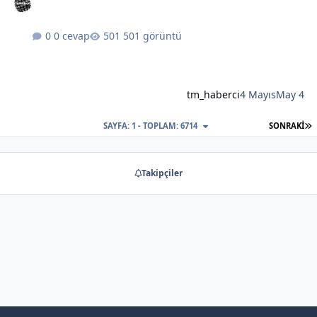
0 cevap
501 görüntü
tm_haberci
4 Mayıs
May 4
S
SAYFA: 1 - TOPLAM: 6714
SONRAKI
Takipçiler