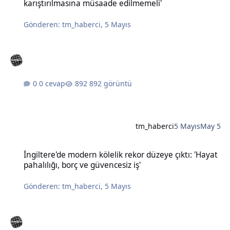
karıştırılmasına müsaade edilmemeli'
Gönderen:
tm_haberci
,
5 Mayıs
0 cevap
892 görüntü
tm_haberci
5 Mayıs
May 5
İngiltere'de modern kölelik rekor düzeye çıktı: 'Hayat pahalılığı, bo
İngiltere'de modern kölelik rekor düzeye çıktı: 'Hayat
pahalılığı, borç ve güvencesiz iş'
Gönderen:
tm_haberci
,
5 Mayıs