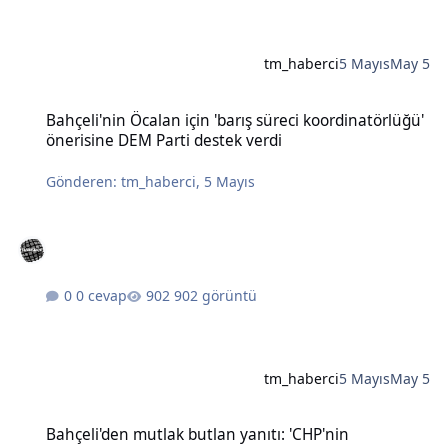
tm_haberci
5 Mayıs
May 5
Bahçeli'nin Öcalan için 'barış süreci koordinatörlüğü' önerisine DE
Bahçeli'nin Öcalan için 'barış süreci koordinatörlüğü'
önerisine DEM Parti destek verdi
Gönderen:
tm_haberci
,
5 Mayıs
0 cevap
902 görüntü
tm_haberci
5 Mayıs
May 5
Bahçeli'den mutlak butlan yanıtı: 'CHP'nin karıştırılmasına müsaad
Bahçeli'den mutlak butlan yanıtı: 'CHP'nin