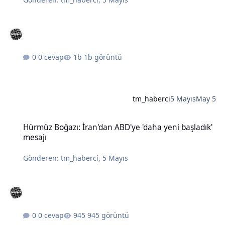
0 cevap
1b görüntü
tm_haberci
5 Mayıs
May 5
Hürmüz Boğazı: İran'dan ABD'ye 'daha yeni başladık' mesajı
Hürmüz Boğazı: İran'dan ABD'ye 'daha yeni başladık'
mesajı
Gönderen:
tm_haberci
,
5 Mayıs
0 cevap
945 görüntü