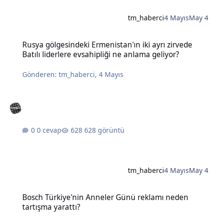
tm_haberci
4 Mayıs
May 4
Rusya gölgesindeki Ermenistan'ın iki ayrı zirvede Batılı liderlere e
Rusya gölgesindeki Ermenistan'ın iki ayrı zirvede
Batılı liderlere evsahipliği ne anlama geliyor?
Gönderen:
tm_haberci
,
4 Mayıs
0 cevap
628 görüntü
tm_haberci
4 Mayıs
May 4
Bosch Türkiye'nin Anneler Günü reklamı neden tartışma yarattı?
Bosch Türkiye'nin Anneler Günü reklamı neden
tartışma yarattı?