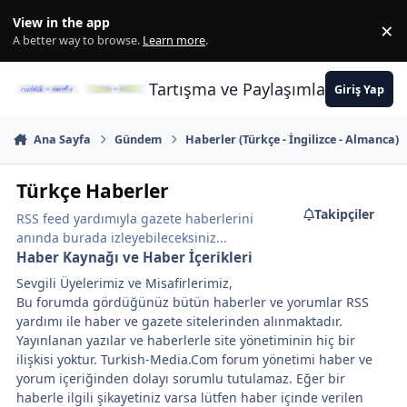
İçeriğe atla
View in the app
×
Di
A better way to browse.
Learn more
.
Tartışma ve Paylaşımların Merkez
Giriş Yap
Ana Sayfa
Gündem
Haberler (Türkçe - İngilizce - Almanca)
Türkçe Haberler
Takipçiler
RSS feed yardımıyla gazete haberlerini
anında burada izleyebileceksiniz...
Haber Kaynağı ve Haber İçerikleri
Sevgili Üyelerimiz ve Misafirlerimiz,
Bu forumda gördüğünüz bütün haberler ve yorumlar RSS
yardımı ile haber ve gazete sitelerinden alınmaktadır.
Yayınlanan yazılar ve haberlerle site yönetiminin hiç bir
ilişkisi yoktur. Turkish-Media.Com forum yönetimi haber ve
yorum içeriğinden dolayı sorumlu tutulamaz. Eğer bir
haberle ilgili şikayetiniz varsa lütfen haber içinde verilen