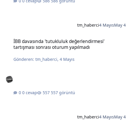
0 cevap
586 görüntü
tm_haberci
4 Mayıs
May 4
İBB davasında 'tutukluluk değerlendirmesi' tartışması sonrası otu
İBB davasında 'tutukluluk değerlendirmesi'
tartışması sonrası oturum yapılmadı
Gönderen:
tm_haberci
,
4 Mayıs
0 cevap
557 görüntü
tm_haberci
4 Mayıs
May 4
Türkiye'de fırtına ve yağışlarda bir kişi hayatını kaybetti, çok sayıda