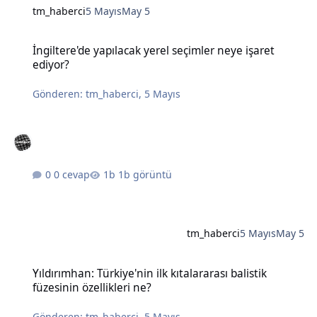
tm_haberci
5 Mayıs
May 5
İngiltere'de yapılacak yerel seçimler neye işaret ediyor?
İngiltere'de yapılacak yerel seçimler neye işaret
ediyor?
Gönderen:
tm_haberci
,
5 Mayıs
0 cevap
1b görüntü
tm_haberci
5 Mayıs
May 5
Yıldırımhan: Türkiye'nin ilk kıtalararası balistik füzesinin özellikleri
Yıldırımhan: Türkiye'nin ilk kıtalararası balistik
füzesinin özellikleri ne?
Gönderen:
tm_haberci
,
5 Mayıs