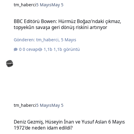
tm_haberci
5 Mayıs
May 5
BBC Editörü Bowen: Hürmüz Boğazı'ndaki çıkmaz, topyekûn savaşa g
BBC Editörü Bowen: Hürmüz Boğazı'ndaki çıkmaz,
topyekûn savaşa geri dönüş riskini artırıyor
Gönderen:
tm_haberci
,
5 Mayıs
0 cevap
1,1b görüntü
tm_haberci
5 Mayıs
May 5
Deniz Gezmiş, Hüseyin İnan ve Yusuf Aslan 6 Mayıs 1972'de neden 
Deniz Gezmiş, Hüseyin İnan ve Yusuf Aslan 6 Mayıs
1972'de neden idam edildi?