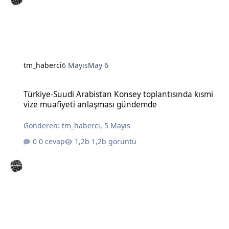
tm_haberci
6 Mayıs
May 6
Türkiye-Suudi Arabistan Konsey toplantısında kısmi vize muafiye
Türkiye-Suudi Arabistan Konsey toplantısında kısmi
vize muafiyeti anlaşması gündemde
Gönderen:
tm_haberci
,
5 Mayıs
0 cevap
1,2b görüntü