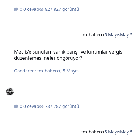
0 cevap
827 görüntü
tm_haberci
5 Mayıs
May 5
Meclis'e sunulan 'varlık barışı' ve kurumlar vergisi düzenlemesi n
Meclis'e sunulan 'varlık barışı' ve kurumlar vergisi
düzenlemesi neler öngörüyor?
Gönderen:
tm_haberci
,
5 Mayıs
0 cevap
787 görüntü
tm_haberci
5 Mayıs
May 5