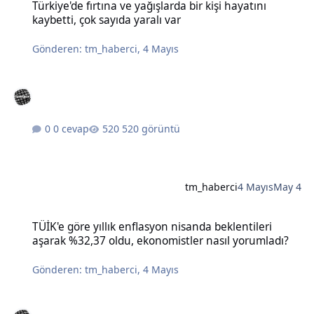
Türkiye'de fırtına ve yağışlarda bir kişi hayatını
kaybetti, çok sayıda yaralı var
Gönderen:
tm_haberci
,
4 Mayıs
0 cevap
520 görüntü
tm_haberci
4 Mayıs
May 4
TÜİK'e göre yıllık enflasyon nisanda beklentileri aşarak %32,37 old
TÜİK'e göre yıllık enflasyon nisanda beklentileri
aşarak %32,37 oldu, ekonomistler nasıl yorumladı?
Gönderen:
tm_haberci
,
4 Mayıs