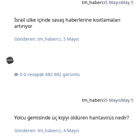
tm_haberci
5 Mayıs
May 5
İsrail ülke içinde savaş haberlerine kısıtlamaları artırıyor
İsrail ülke içinde savaş haberlerine kısıtlamaları
artırıyor
Gönderen:
tm_haberci
,
5 Mayıs
0 cevap
682 görüntü
tm_haberci
5 Mayıs
May 5
Yolcu gemisinde üç kişiyi öldüren hantavirüs nedir?
Yolcu gemisinde üç kişiyi öldüren hantavirüs nedir?
Gönderen:
tm_haberci
,
4 Mayıs