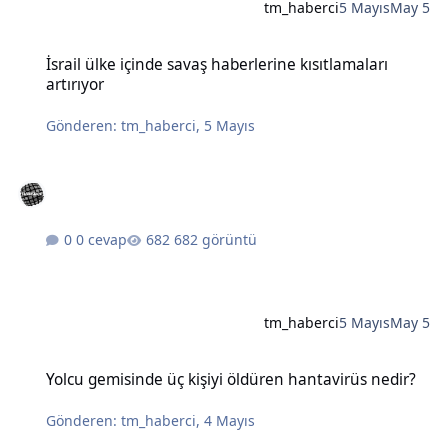
tm_haberci
5 Mayıs
May 5
İsrail ülke içinde savaş haberlerine kısıtlamaları artırıyor
İsrail ülke içinde savaş haberlerine kısıtlamaları
artırıyor
Gönderen:
tm_haberci
,
5 Mayıs
0 cevap
682 görüntü
tm_haberci
5 Mayıs
May 5
Yolcu gemisinde üç kişiyi öldüren hantavirüs nedir?
Yolcu gemisinde üç kişiyi öldüren hantavirüs nedir?
Gönderen:
tm_haberci
,
4 Mayıs