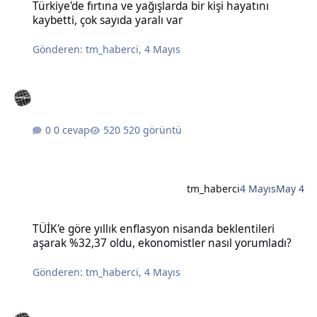
Türkiye'de fırtına ve yağışlarda bir kişi hayatını
kaybetti, çok sayıda yaralı var
Gönderen:
tm_haberci
,
4 Mayıs
0 cevap
520 görüntü
tm_haberci
4 Mayıs
May 4
TÜİK'e göre yıllık enflasyon nisanda beklentileri aşarak %32,37 old
TÜİK'e göre yıllık enflasyon nisanda beklentileri
aşarak %32,37 oldu, ekonomistler nasıl yorumladı?
Gönderen:
tm_haberci
,
4 Mayıs