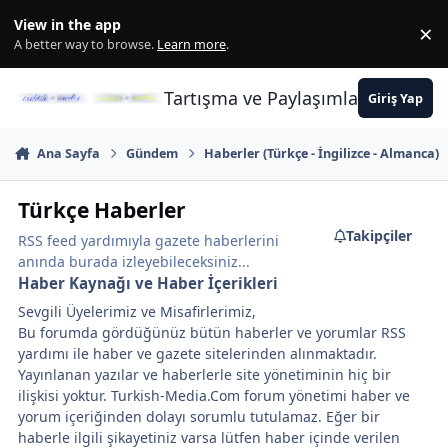
İçeriğe atla
View in the app
×
Di
A better way to browse.
Learn more
.
Tartışma ve Paylaşımların Merkez
Giriş Yap
Ana Sayfa
Gündem
Haberler (Türkçe - İngilizce - Almanca)
Türkçe Haberler
Takipçiler
RSS feed yardımıyla gazete haberlerini
anında burada izleyebileceksiniz...
Haber Kaynağı ve Haber İçerikleri
Sevgili Üyelerimiz ve Misafirlerimiz,
Bu forumda gördüğünüz bütün haberler ve yorumlar RSS
yardımı ile haber ve gazete sitelerinden alınmaktadır.
Yayınlanan yazılar ve haberlerle site yönetiminin hiç bir
ilişkisi yoktur. Turkish-Media.Com forum yönetimi haber ve
yorum içeriğinden dolayı sorumlu tutulamaz. Eğer bir
haberle ilgili şikayetiniz varsa lütfen haber içinde verilen