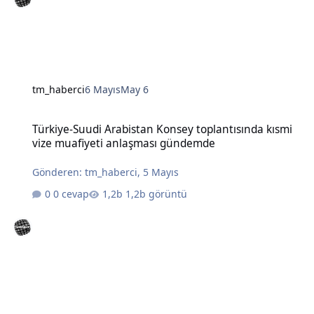
tm_haberci
6 Mayıs
May 6
Türkiye-Suudi Arabistan Konsey toplantısında kısmi vize muafiye
Türkiye-Suudi Arabistan Konsey toplantısında kısmi
vize muafiyeti anlaşması gündemde
Gönderen:
tm_haberci
,
5 Mayıs
0 cevap
1,2b görüntü