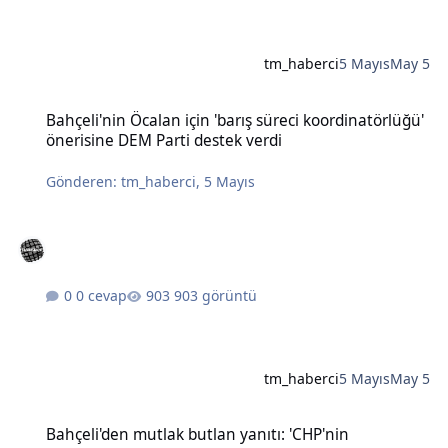
tm_haberci
5 Mayıs
May 5
Bahçeli'nin Öcalan için 'barış süreci koordinatörlüğü' önerisine DE
Bahçeli'nin Öcalan için 'barış süreci koordinatörlüğü'
önerisine DEM Parti destek verdi
Gönderen:
tm_haberci
,
5 Mayıs
0 cevap
903 görüntü
tm_haberci
5 Mayıs
May 5
Bahçeli'den mutlak butlan yanıtı: 'CHP'nin karıştırılmasına müsaad
Bahçeli'den mutlak butlan yanıtı: 'CHP'nin