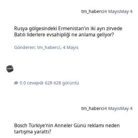
tm_haberci
4 Mayıs
May 4
Rusya gölgesindeki Ermenistan'ın iki ayrı zirvede Batılı liderlere e
Rusya gölgesindeki Ermenistan'ın iki ayrı zirvede
Batılı liderlere evsahipliği ne anlama geliyor?
Gönderen:
tm_haberci
,
4 Mayıs
0 cevap
628 görüntü
tm_haberci
4 Mayıs
May 4
Bosch Türkiye'nin Anneler Günü reklamı neden tartışma yarattı?
Bosch Türkiye'nin Anneler Günü reklamı neden
tartışma yarattı?