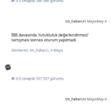
0 cevap
586 görüntü
tm_haberci
4 Mayıs
May 4
İBB davasında 'tutukluluk değerlendirmesi' tartışması sonrası otu
İBB davasında 'tutukluluk değerlendirmesi'
tartışması sonrası oturum yapılmadı
Gönderen:
tm_haberci
,
4 Mayıs
0 cevap
557 görüntü
tm_haberci
4 Mayıs
May 4
Türkiye'de fırtına ve yağışlarda bir kişi hayatını kaybetti, çok sayıda