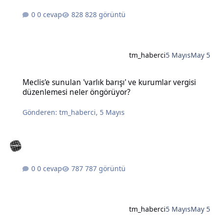
0 cevap
828 görüntü
tm_haberci
5 Mayıs
May 5
Meclis'e sunulan 'varlık barışı' ve kurumlar vergisi düzenlemesi n
Meclis'e sunulan 'varlık barışı' ve kurumlar vergisi
düzenlemesi neler öngörüyor?
Gönderen:
tm_haberci
,
5 Mayıs
0 cevap
787 görüntü
tm_haberci
5 Mayıs
May 5