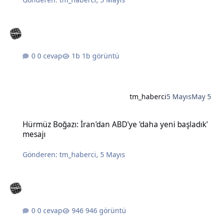
0 cevap
1b görüntü
tm_haberci
5 Mayıs
May 5
Hürmüz Boğazı: İran'dan ABD'ye 'daha yeni başladık' mesajı
Hürmüz Boğazı: İran'dan ABD'ye 'daha yeni başladık'
mesajı
Gönderen:
tm_haberci
,
5 Mayıs
0 cevap
946 görüntü