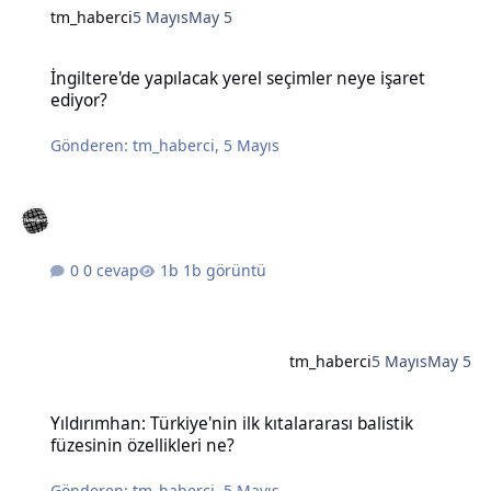
tm_haberci
5 Mayıs
May 5
İngiltere'de yapılacak yerel seçimler neye işaret ediyor?
İngiltere'de yapılacak yerel seçimler neye işaret
ediyor?
Gönderen:
tm_haberci
,
5 Mayıs
0 cevap
1b görüntü
tm_haberci
5 Mayıs
May 5
Yıldırımhan: Türkiye'nin ilk kıtalararası balistik füzesinin özellikleri
Yıldırımhan: Türkiye'nin ilk kıtalararası balistik
füzesinin özellikleri ne?
Gönderen:
tm_haberci
,
5 Mayıs