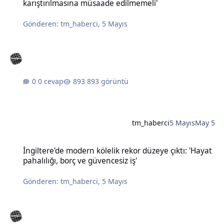
karıştırılmasına müsaade edilmemeli'
Gönderen:
tm_haberci
,
5 Mayıs
0 cevap
893 görüntü
tm_haberci
5 Mayıs
May 5
İngiltere'de modern kölelik rekor düzeye çıktı: 'Hayat pahalılığı, bo
İngiltere'de modern kölelik rekor düzeye çıktı: 'Hayat
pahalılığı, borç ve güvencesiz iş'
Gönderen:
tm_haberci
,
5 Mayıs