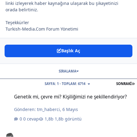
linki izleyerek haber kaynağına ulaşarak bu şikayetinizi
orada belirtiniz.
Teşekkürler
Turkish-Media.Com Forum Yönetimi
Başlık Aç
SIRALAMA
S
SAYFA: 1 - TOPLAM: 6714
SONRAKI
Genetik mi, çevre mi? Kişiliğimizi ne şekillendiriyor?
Genetik mi, çevre mi? Kişiliğimizi ne şekillendiriyor?
Gönderen:
tm_haberci
,
6 Mayıs
0 cevap
1,8b görüntü