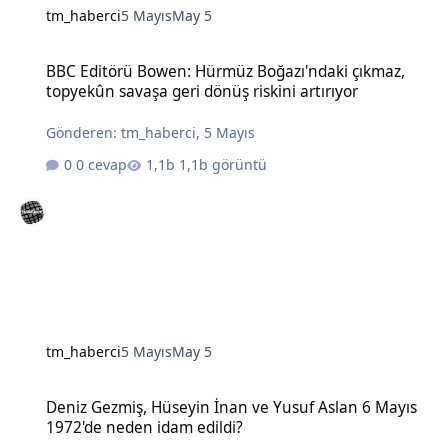
tm_haberci
5 Mayıs
May 5
BBC Editörü Bowen: Hürmüz Boğazı'ndaki çıkmaz, topyekûn savaşa g
BBC Editörü Bowen: Hürmüz Boğazı'ndaki çıkmaz,
topyekûn savaşa geri dönüş riskini artırıyor
Gönderen:
tm_haberci
,
5 Mayıs
0 cevap
1,1b görüntü
tm_haberci
5 Mayıs
May 5
Deniz Gezmiş, Hüseyin İnan ve Yusuf Aslan 6 Mayıs 1972'de neden 
Deniz Gezmiş, Hüseyin İnan ve Yusuf Aslan 6 Mayıs
1972'de neden idam edildi?