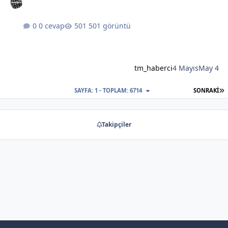
0 cevap
501 görüntü
tm_haberci
4 Mayıs
May 4
S
SAYFA: 1 - TOPLAM: 6714
SONRAKI
Takipçiler