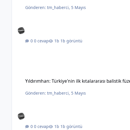
Gönderen:
tm_haberci
,
5 Mayıs
0 cevap
1b görüntü
Yıldırımhan: Türkiye'nin ilk kıtalararası balistik füzesinin özel
Yıldırımhan: Türkiye'nin ilk kıtalararası balistik füz
Gönderen:
tm_haberci
,
5 Mayıs
0 cevap
1b görüntü