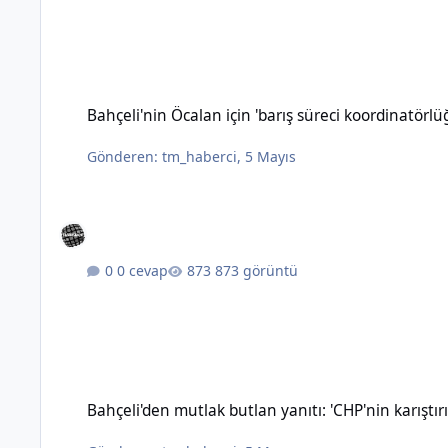
Bahçeli'nin Öcalan için 'barış süreci koordinatörlüğü' öneris
Bahçeli'nin Öcalan için 'barış süreci koordinatörl
Gönderen:
tm_haberci
,
5 Mayıs
0 cevap
873 görüntü
Bahçeli'den mutlak butlan yanıtı: 'CHP'nin karıştırılmasına 
Bahçeli'den mutlak butlan yanıtı: 'CHP'nin karışt