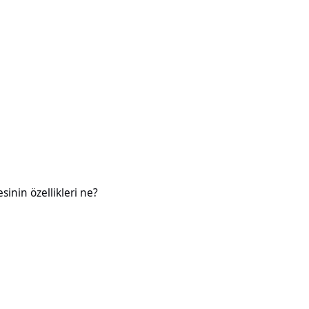
likleri ne?
esinin özellikleri ne?