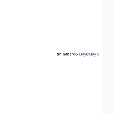
tm_haberci
5 Mayıs
May 5