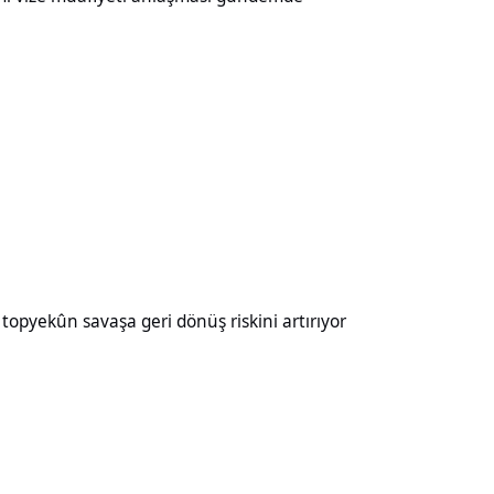
aşa geri dönüş riskini artırıyor
opyekûn savaşa geri dönüş riskini artırıyor