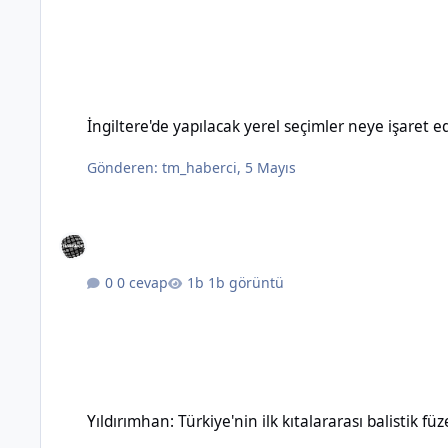
İngiltere'de yapılacak yerel seçimler neye işaret ediyor?
İngiltere'de yapılacak yerel seçimler neye işaret e
Gönderen:
tm_haberci
,
5 Mayıs
0 cevap
1b görüntü
Yıldırımhan: Türkiye'nin ilk kıtalararası balistik füzesinin özel
Yıldırımhan: Türkiye'nin ilk kıtalararası balistik füz