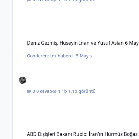
Deniz Gezmiş, Hüseyin İnan ve Yusuf Aslan 6 Mayıs 1972'de 
Deniz Gezmiş, Hüseyin İnan ve Yusuf Aslan 6 May
Gönderen:
tm_haberci
,
5 Mayıs
0 cevap
1,1b görüntü
ABD Dışişleri Bakanı Rubio: İran'ın Hürmüz Boğazı üzerinde 
ABD Dışişleri Bakanı Rubio: İran'ın Hürmüz Boğaz