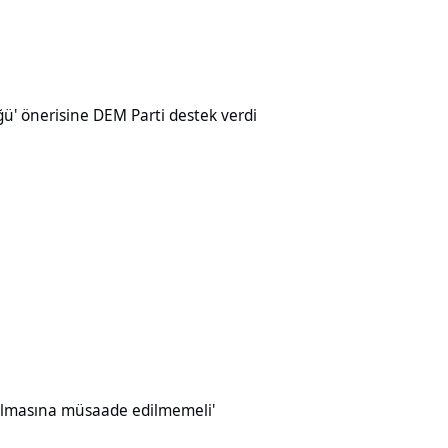
ine DEM Parti destek verdi
üğü' önerisine DEM Parti destek verdi
müsaade edilmemeli'
ırılmasına müsaade edilmemeli'