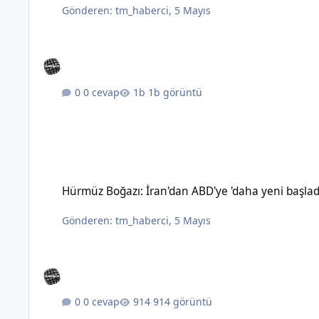
Gönderen:
tm_haberci
,
5 Mayıs
0 cevap
1b görüntü
Hürmüz Boğazı: İran'dan ABD'ye 'daha yeni başladık' mesajı
Hürmüz Boğazı: İran'dan ABD'ye 'daha yeni başlad
Gönderen:
tm_haberci
,
5 Mayıs
0 cevap
914 görüntü