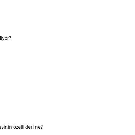
diyor?
likleri ne?
esinin özellikleri ne?