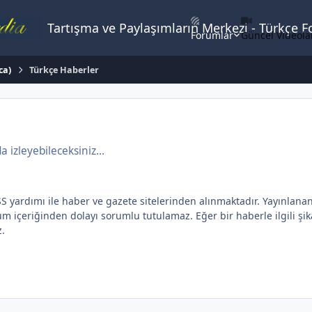
Tartışma ve Paylaşımların Merkezi - Türkçe 
Forumlar
Güncel Videola
ca)
Türkçe Haberler
izleyebileceksiniz...
dımı ile haber ve gazete sitelerinden alınmaktadır. Yayınlanan yaz
içeriğinden dolayı sorumlu tutulamaz. Eğer bir haberle ilgili şikay
z.