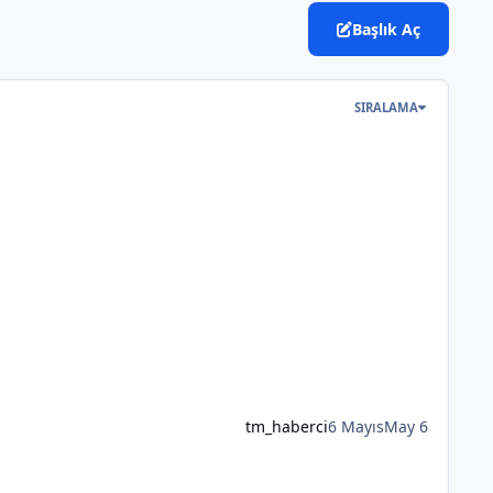
Başlık Aç
SIRALAMA
tm_haberci
6 Mayıs
May 6