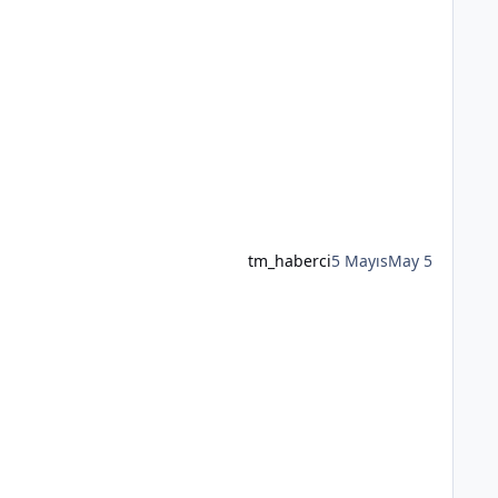
tm_haberci
5 Mayıs
May 5