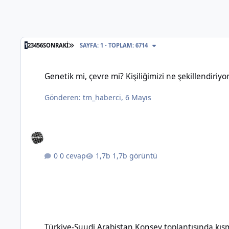
SON SAYFA
1
2
3
4
5
6
SONRAKI
SAYFA: 1 - TOPLAM: 6714
Genetik mi, çevre mi? Kişiliğimizi ne şekillendiriyor?
Genetik mi, çevre mi? Kişiliğimizi ne şekillendiriyo
Gönderen:
tm_haberci
,
6 Mayıs
0 cevap
1,7b görüntü
Türkiye-Suudi Arabistan Konsey toplantısında kısmi vize m
Türkiye-Suudi Arabistan Konsey toplantısında kı