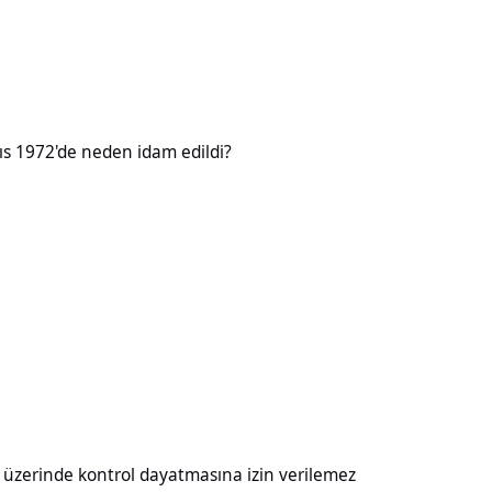
neden idam edildi?
ıs 1972'de neden idam edildi?
kontrol dayatmasına izin verilemez
ı üzerinde kontrol dayatmasına izin verilemez