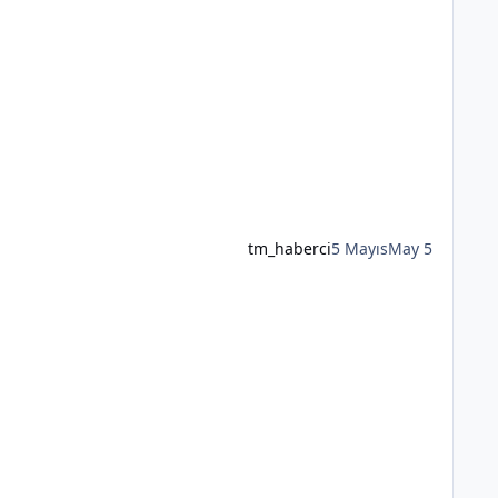
tm_haberci
5 Mayıs
May 5