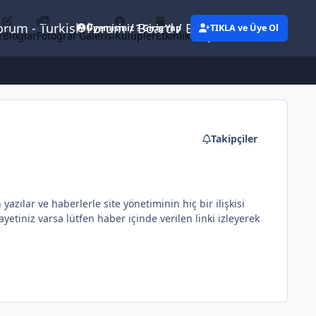
Forum - Turkish Forum / Board / Blog
Üyemisiniz ? Giriş Yap
TIKLA ve Üye Ol
r
Bloglar
Fotoğraf Galerisi
Kulüpler
Etkinlikler
Eylemler
Takipçiler
ılar ve haberlerle site yönetiminin hiç bir ilişkisi
etiniz varsa lütfen haber içinde verilen linki izleyerek