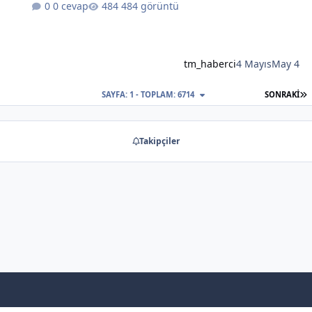
0 cevap
484 görüntü
tm_haberci
4 Mayıs
May 4
S
SAYFA: 1 - TOPLAM: 6714
SONRAKI
Takipçiler