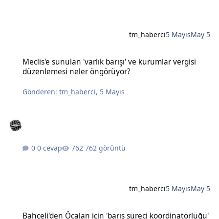
tm_haberci
5 Mayıs
May 5
Meclis'e sunulan 'varlık barışı' ve kurumlar vergisi düzenlemesi n
Meclis'e sunulan 'varlık barışı' ve kurumlar vergisi
düzenlemesi neler öngörüyor?
Gönderen:
tm_haberci
,
5 Mayıs
0 cevap
762 görüntü
tm_haberci
5 Mayıs
May 5
Bahçeli'den Öcalan için 'barış süreci koordinatörlüğü' önerisi
Bahçeli'den Öcalan için 'barış süreci koordinatörlüğü'