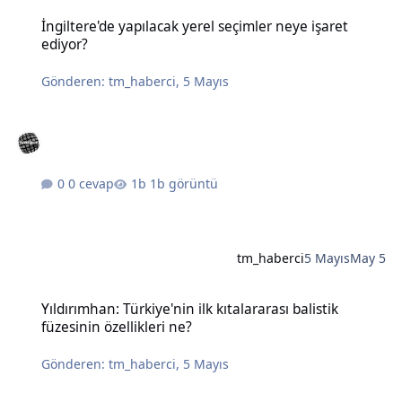
İngiltere'de yapılacak yerel seçimler neye işaret ediyor?
İngiltere'de yapılacak yerel seçimler neye işaret
ediyor?
Gönderen:
tm_haberci
,
5 Mayıs
0 cevap
1b görüntü
tm_haberci
5 Mayıs
May 5
Yıldırımhan: Türkiye'nin ilk kıtalararası balistik füzesinin özellikleri
Yıldırımhan: Türkiye'nin ilk kıtalararası balistik
füzesinin özellikleri ne?
Gönderen:
tm_haberci
,
5 Mayıs