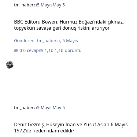
tm_haberci
5 Mayıs
May 5
BBC Editörü Bowen: Hürmüz Boğazı'ndaki çıkmaz, topyekûn savaşa g
BBC Editörü Bowen: Hürmüz Boğazı'ndaki çıkmaz,
topyekûn savaşa geri dönüş riskini artırıyor
Gönderen:
tm_haberci
,
5 Mayıs
0 cevap
1,1b görüntü
tm_haberci
5 Mayıs
May 5
Deniz Gezmiş, Hüseyin İnan ve Yusuf Aslan 6 Mayıs 1972'de neden 
Deniz Gezmiş, Hüseyin İnan ve Yusuf Aslan 6 Mayıs
1972'de neden idam edildi?