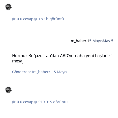
0 cevap
1b görüntü
tm_haberci
5 Mayıs
May 5
Hürmüz Boğazı: İran'dan ABD'ye 'daha yeni başladık' mesajı
Hürmüz Boğazı: İran'dan ABD'ye 'daha yeni başladık'
mesajı
Gönderen:
tm_haberci
,
5 Mayıs
0 cevap
919 görüntü