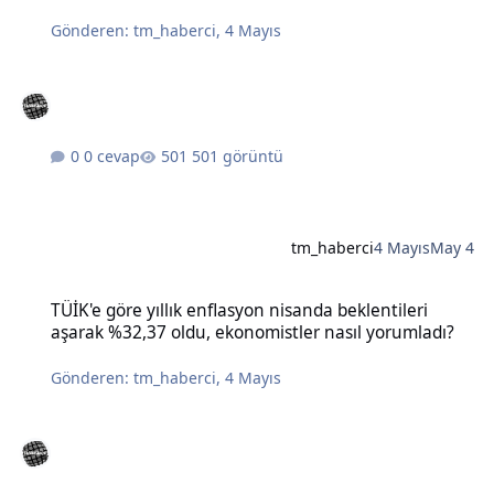
Gönderen:
tm_haberci
,
4 Mayıs
0 cevap
501 görüntü
tm_haberci
4 Mayıs
May 4
TÜİK'e göre yıllık enflasyon nisanda beklentileri aşarak %32,37 old
TÜİK'e göre yıllık enflasyon nisanda beklentileri
aşarak %32,37 oldu, ekonomistler nasıl yorumladı?
Gönderen:
tm_haberci
,
4 Mayıs