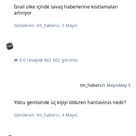
İsrail ülke içinde savaş haberlerine kısıtlamaları artırıyor
İsrail ülke içinde savaş haberlerine kısıtlamaları
artırıyor
Gönderen:
tm_haberci
,
5 Mayıs
0 cevap
662 görüntü
tm_haberci
5 Mayıs
May 5
Yolcu gemisinde üç kişiyi öldüren hantavirüs nedir?
Yolcu gemisinde üç kişiyi öldüren hantavirüs nedir?
Gönderen:
tm_haberci
,
4 Mayıs