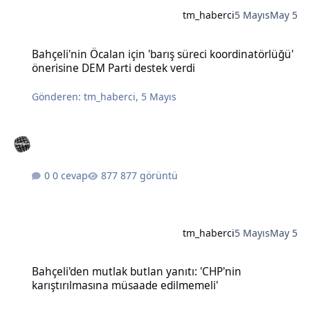
tm_haberci
5 Mayıs
May 5
Bahçeli'nin Öcalan için 'barış süreci koordinatörlüğü' önerisine DE
Bahçeli'nin Öcalan için 'barış süreci koordinatörlüğü'
önerisine DEM Parti destek verdi
Gönderen:
tm_haberci
,
5 Mayıs
0 cevap
877 görüntü
tm_haberci
5 Mayıs
May 5
Bahçeli'den mutlak butlan yanıtı: 'CHP'nin karıştırılmasına müsaad
Bahçeli'den mutlak butlan yanıtı: 'CHP'nin
karıştırılmasına müsaade edilmemeli'