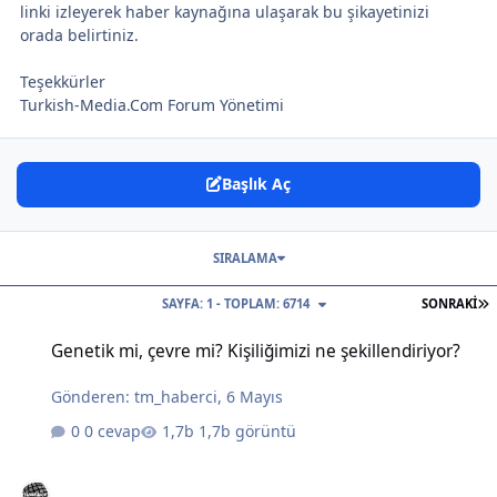
linki izleyerek haber kaynağına ulaşarak bu şikayetinizi
orada belirtiniz.
Teşekkürler
Turkish-Media.Com Forum Yönetimi
Başlık Aç
SIRALAMA
S
SAYFA: 1 - TOPLAM: 6714
SONRAKI
Genetik mi, çevre mi? Kişiliğimizi ne şekillendiriyor?
Genetik mi, çevre mi? Kişiliğimizi ne şekillendiriyor?
Gönderen:
tm_haberci
,
6 Mayıs
0 cevap
1,7b görüntü