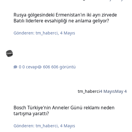
Rusya gölgesindeki Ermenistan'ın iki ayrı zirvede Batılı liderlere e
Rusya gölgesindeki Ermenistan'ın iki ayrı zirvede
Batılı liderlere evsahipliği ne anlama geliyor?
Gönderen:
tm_haberci
,
4 Mayıs
0 cevap
606 görüntü
tm_haberci
4 Mayıs
May 4
Bosch Türkiye'nin Anneler Günü reklamı neden tartışma yarattı?
Bosch Türkiye'nin Anneler Günü reklamı neden
tartışma yarattı?
Gönderen:
tm_haberci
,
4 Mayıs