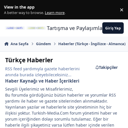
İçeriğe atla
View in the app
×
Di
A better way to browse.
Learn more
.
Tartışma ve Paylaşımların Merkez
Giriş Yap
Ana Sayfa
Gündem
Haberler (Türkçe - İngilizce - Almanca)
Türkçe Haberler
Takipçiler
RSS feed yardımıyla gazete haberlerini
anında burada izleyebileceksiniz...
Haber Kaynağı ve Haber İçerikleri
Sevgili Üyelerimiz ve Misafirlerimiz,
Bu forumda gördüğünüz bütün haberler ve yorumlar RSS
yardımı ile haber ve gazete sitelerinden alınmaktadır.
Yayınlanan yazılar ve haberlerle site yönetiminin hiç bir
ilişkisi yoktur. Turkish-Media.Com forum yönetimi haber ve
yorum içeriğinden dolayı sorumlu tutulamaz. Eğer bir
haberle ilgili şikayetiniz varsa lütfen haber içinde verilen