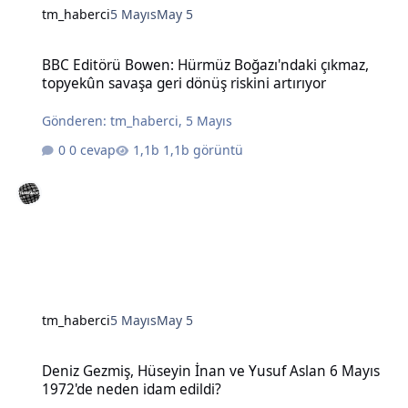
tm_haberci
5 Mayıs
May 5
BBC Editörü Bowen: Hürmüz Boğazı'ndaki çıkmaz, topyekûn savaşa g
BBC Editörü Bowen: Hürmüz Boğazı'ndaki çıkmaz,
topyekûn savaşa geri dönüş riskini artırıyor
Gönderen:
tm_haberci
,
5 Mayıs
0 cevap
1,1b görüntü
tm_haberci
5 Mayıs
May 5
Deniz Gezmiş, Hüseyin İnan ve Yusuf Aslan 6 Mayıs 1972'de neden 
Deniz Gezmiş, Hüseyin İnan ve Yusuf Aslan 6 Mayıs
1972'de neden idam edildi?