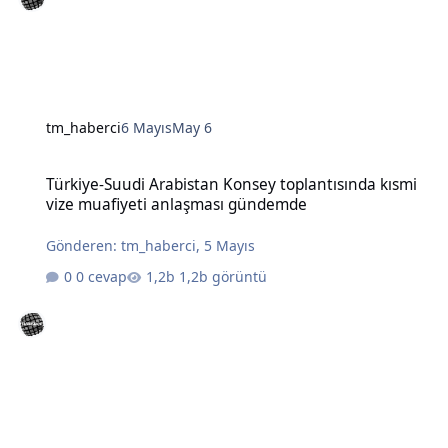
tm_haberci
6 Mayıs
May 6
Türkiye-Suudi Arabistan Konsey toplantısında kısmi vize muafiye
Türkiye-Suudi Arabistan Konsey toplantısında kısmi
vize muafiyeti anlaşması gündemde
Gönderen:
tm_haberci
,
5 Mayıs
0 cevap
1,2b görüntü