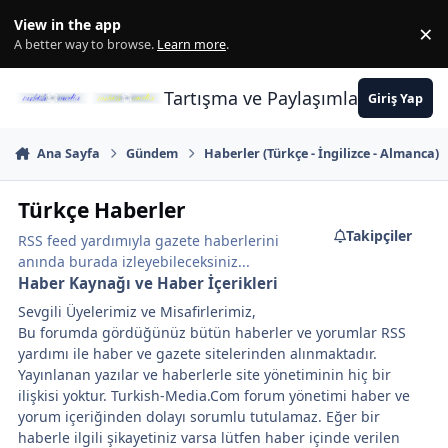
İçeriğe atla
View in the app
×
Di
A better way to browse.
Learn more
.
Tartışma ve Paylaşımların Merkez
Giriş Yap
Ana Sayfa
Gündem
Haberler (Türkçe - İngilizce - Almanca)
Türkçe Haberler
Takipçiler
RSS feed yardımıyla gazete haberlerini
anında burada izleyebileceksiniz...
Haber Kaynağı ve Haber İçerikleri
Sevgili Üyelerimiz ve Misafirlerimiz,
Bu forumda gördüğünüz bütün haberler ve yorumlar RSS
yardımı ile haber ve gazete sitelerinden alınmaktadır.
Yayınlanan yazılar ve haberlerle site yönetiminin hiç bir
ilişkisi yoktur. Turkish-Media.Com forum yönetimi haber ve
yorum içeriğinden dolayı sorumlu tutulamaz. Eğer bir
haberle ilgili şikayetiniz varsa lütfen haber içinde verilen