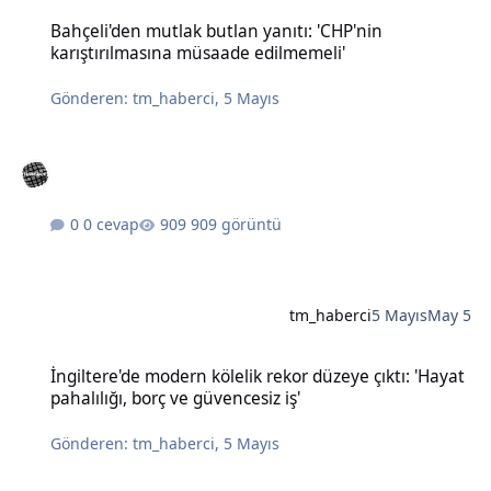
Bahçeli'den mutlak butlan yanıtı: 'CHP'nin karıştırılmasına müsaad
Bahçeli'den mutlak butlan yanıtı: 'CHP'nin
karıştırılmasına müsaade edilmemeli'
Gönderen:
tm_haberci
,
5 Mayıs
0 cevap
909 görüntü
tm_haberci
5 Mayıs
May 5
İngiltere'de modern kölelik rekor düzeye çıktı: 'Hayat pahalılığı, bo
İngiltere'de modern kölelik rekor düzeye çıktı: 'Hayat
pahalılığı, borç ve güvencesiz iş'
Gönderen:
tm_haberci
,
5 Mayıs