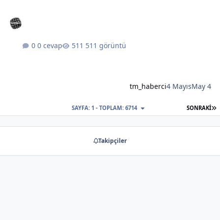
0 cevap
511 görüntü
tm_haberci
4 Mayıs
May 4
S
SAYFA: 1 - TOPLAM: 6714
SONRAKI
Takipçiler