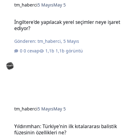
tm_haberci
5 Mayıs
May 5
İngiltere'de yapılacak yerel seçimler neye işaret ediyor?
İngiltere'de yapılacak yerel seçimler neye işaret
ediyor?
Gönderen:
tm_haberci
,
5 Mayıs
0 cevap
1,1b görüntü
tm_haberci
5 Mayıs
May 5
Yıldırımhan: Türkiye'nin ilk kıtalararası balistik füzesinin özellikleri
Yıldırımhan: Türkiye'nin ilk kıtalararası balistik
füzesinin özellikleri ne?