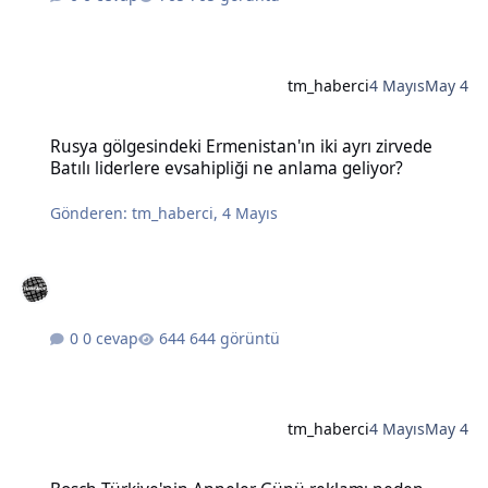
tm_haberci
4 Mayıs
May 4
Rusya gölgesindeki Ermenistan'ın iki ayrı zirvede Batılı liderlere e
Rusya gölgesindeki Ermenistan'ın iki ayrı zirvede
Batılı liderlere evsahipliği ne anlama geliyor?
Gönderen:
tm_haberci
,
4 Mayıs
0 cevap
644 görüntü
tm_haberci
4 Mayıs
May 4
Bosch Türkiye'nin Anneler Günü reklamı neden tartışma yarattı?