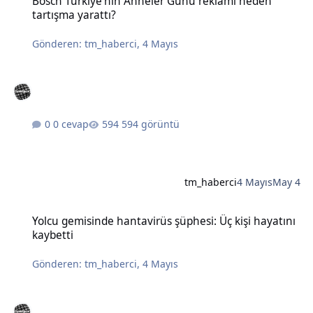
Bosch Türkiye'nin Anneler Günü reklamı neden
tartışma yarattı?
Gönderen:
tm_haberci
,
4 Mayıs
0 cevap
594 görüntü
tm_haberci
4 Mayıs
May 4
Yolcu gemisinde hantavirüs şüphesi: Üç kişi hayatını kaybetti
Yolcu gemisinde hantavirüs şüphesi: Üç kişi hayatını
kaybetti
Gönderen:
tm_haberci
,
4 Mayıs