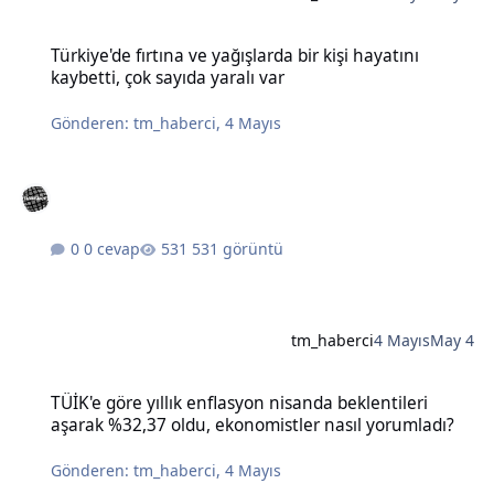
Türkiye'de fırtına ve yağışlarda bir kişi hayatını kaybetti, çok sayıda
Türkiye'de fırtına ve yağışlarda bir kişi hayatını
kaybetti, çok sayıda yaralı var
Gönderen:
tm_haberci
,
4 Mayıs
0 cevap
531 görüntü
tm_haberci
4 Mayıs
May 4
TÜİK'e göre yıllık enflasyon nisanda beklentileri aşarak %32,37 old
TÜİK'e göre yıllık enflasyon nisanda beklentileri
aşarak %32,37 oldu, ekonomistler nasıl yorumladı?
Gönderen:
tm_haberci
,
4 Mayıs