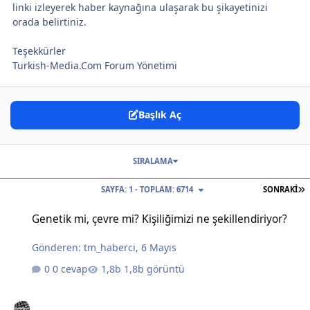
linki izleyerek haber kaynağına ulaşarak bu şikayetinizi
orada belirtiniz.
Teşekkürler
Turkish-Media.Com Forum Yönetimi
Başlık Aç
SIRALAMA
S
SAYFA: 1 - TOPLAM: 6714
SONRAKI
Genetik mi, çevre mi? Kişiliğimizi ne şekillendiriyor?
Genetik mi, çevre mi? Kişiliğimizi ne şekillendiriyor?
Gönderen:
tm_haberci
,
6 Mayıs
0 cevap
1,8b görüntü