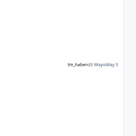
tm_haberci
5 Mayıs
May 5