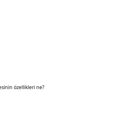
likleri ne?
esinin özellikleri ne?