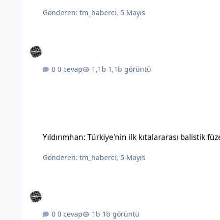
Gönderen:
tm_haberci
,
5 Mayıs
0 cevap
1,1b görüntü
Yıldırımhan: Türkiye'nin ilk kıtalararası balistik füzesinin özel
Yıldırımhan: Türkiye'nin ilk kıtalararası balistik füz
Gönderen:
tm_haberci
,
5 Mayıs
0 cevap
1b görüntü