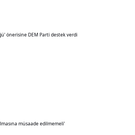
ine DEM Parti destek verdi
üğü' önerisine DEM Parti destek verdi
müsaade edilmemeli'
ırılmasına müsaade edilmemeli'