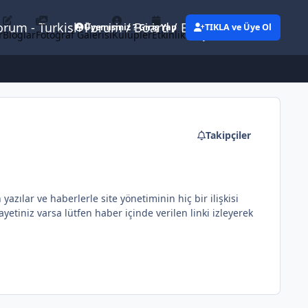
Forum - Turkish Forum / Board / Blog
Üyemisiniz ? Giriş Yap
TIKLA ve Üye Ol
r
Bloglar
Fotoğraf Galerisi
Kulüpler
Etkinlikler
Eylemler
Takipçiler
ılar ve haberlerle site yönetiminin hiç bir ilişkisi
etiniz varsa lütfen haber içinde verilen linki izleyerek