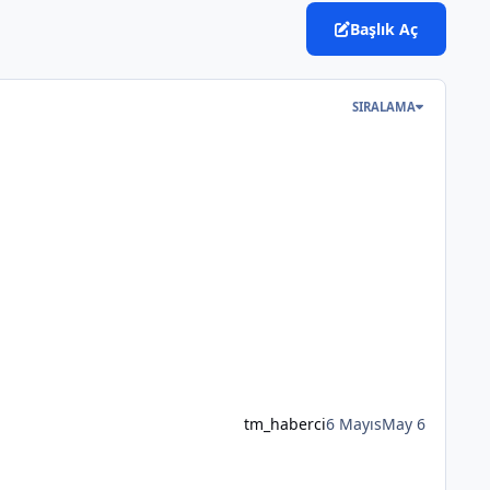
Başlık Aç
SIRALAMA
tm_haberci
6 Mayıs
May 6