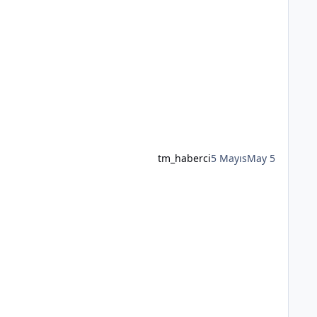
tm_haberci
5 Mayıs
May 5