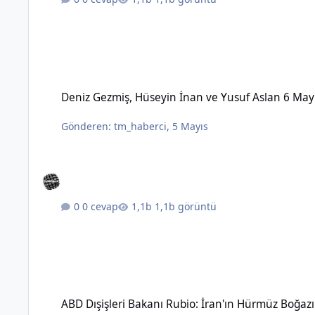
Deniz Gezmiş, Hüseyin İnan ve Yusuf Aslan 6 Mayıs 1972'de 
Deniz Gezmiş, Hüseyin İnan ve Yusuf Aslan 6 May
Gönderen:
tm_haberci
,
5 Mayıs
0 cevap
1,1b görüntü
ABD Dışişleri Bakanı Rubio: İran'ın Hürmüz Boğazı üzerinde 
ABD Dışişleri Bakanı Rubio: İran'ın Hürmüz Boğaz