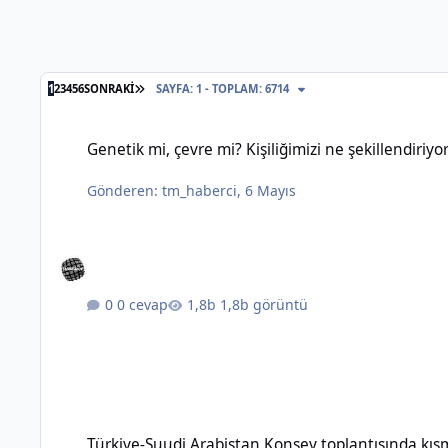
SON SAYFA
1
2
3
4
5
6
SONRAKI
SAYFA: 1 - TOPLAM: 6714
Genetik mi, çevre mi? Kişiliğimizi ne şekillendiriyor?
Genetik mi, çevre mi? Kişiliğimizi ne şekillendiriyo
Gönderen:
tm_haberci
,
6 Mayıs
0 cevap
1,8b görüntü
Türkiye-Suudi Arabistan Konsey toplantısında kısmi vize m
Türkiye-Suudi Arabistan Konsey toplantısında kı