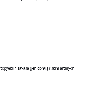
aşa geri dönüş riskini artırıyor
opyekûn savaşa geri dönüş riskini artırıyor