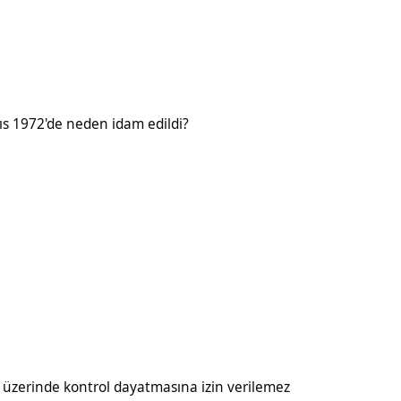
neden idam edildi?
ıs 1972'de neden idam edildi?
kontrol dayatmasına izin verilemez
ı üzerinde kontrol dayatmasına izin verilemez