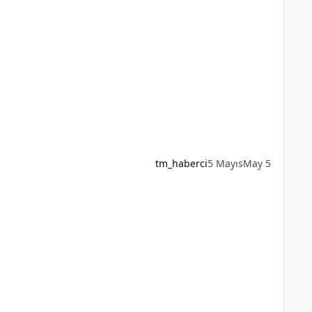
tm_haberci
5 Mayıs
May 5