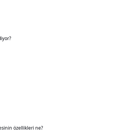
diyor?
likleri ne?
esinin özellikleri ne?