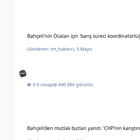
Bahçeli'nin Öcalan için 'barış süreci koordinatörlüğü' öneris
Bahçeli'nin Öcalan için 'barış süreci koordinatörl
Gönderen:
tm_haberci
,
5 Mayıs
0 cevap
890 görüntü
Bahçeli'den mutlak butlan yanıtı: 'CHP'nin karıştırılmasına 
Bahçeli'den mutlak butlan yanıtı: 'CHP'nin karışt