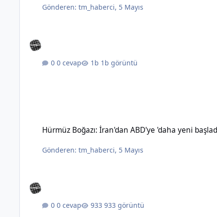
Gönderen:
tm_haberci
,
5 Mayıs
0 cevap
1b görüntü
Hürmüz Boğazı: İran'dan ABD'ye 'daha yeni başladık' mesajı
Hürmüz Boğazı: İran'dan ABD'ye 'daha yeni başlad
Gönderen:
tm_haberci
,
5 Mayıs
0 cevap
933 görüntü