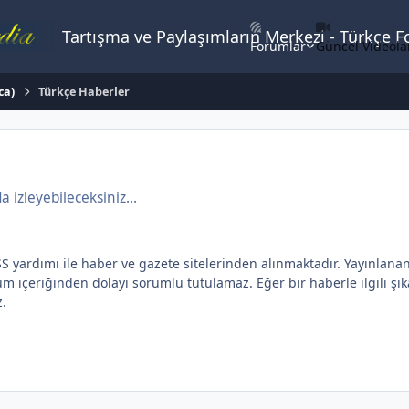
Tartışma ve Paylaşımların Merkezi - Türkçe 
Forumlar
Güncel Videola
ca)
Türkçe Haberler
izleyebileceksiniz...
dımı ile haber ve gazete sitelerinden alınmaktadır. Yayınlanan yaz
içeriğinden dolayı sorumlu tutulamaz. Eğer bir haberle ilgili şikay
z.