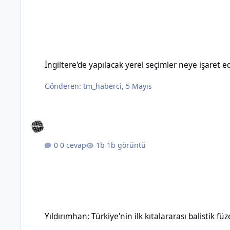
İngiltere'de yapılacak yerel seçimler neye işaret ediyor?
İngiltere'de yapılacak yerel seçimler neye işaret e
Gönderen:
tm_haberci
,
5 Mayıs
0 cevap
1b görüntü
Yıldırımhan: Türkiye'nin ilk kıtalararası balistik füzesinin özel
Yıldırımhan: Türkiye'nin ilk kıtalararası balistik füz