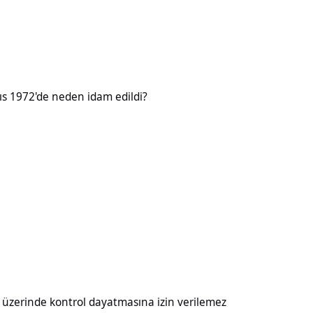
neden idam edildi?
ıs 1972'de neden idam edildi?
kontrol dayatmasına izin verilemez
ı üzerinde kontrol dayatmasına izin verilemez