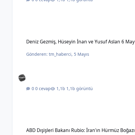
Deniz Gezmiş, Hüseyin İnan ve Yusuf Aslan 6 Mayıs 1972'de 
Deniz Gezmiş, Hüseyin İnan ve Yusuf Aslan 6 May
Gönderen:
tm_haberci
,
5 Mayıs
0 cevap
1,1b görüntü
ABD Dışişleri Bakanı Rubio: İran'ın Hürmüz Boğazı üzerinde 
ABD Dışişleri Bakanı Rubio: İran'ın Hürmüz Boğaz