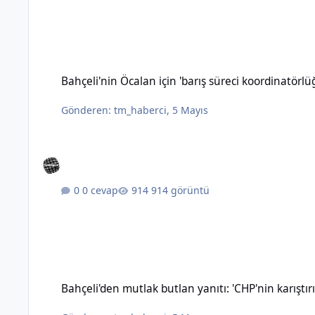
Bahçeli'nin Öcalan için 'barış süreci koordinatörlüğü' öneris
Bahçeli'nin Öcalan için 'barış süreci koordinatörl
Gönderen:
tm_haberci
,
5 Mayıs
0 cevap
914 görüntü
Bahçeli'den mutlak butlan yanıtı: 'CHP'nin karıştırılmasına 
Bahçeli'den mutlak butlan yanıtı: 'CHP'nin karışt