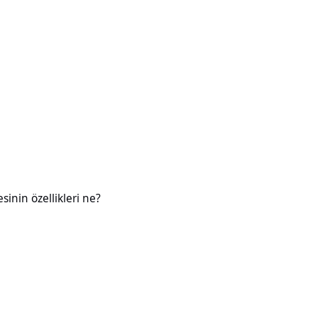
likleri ne?
esinin özellikleri ne?