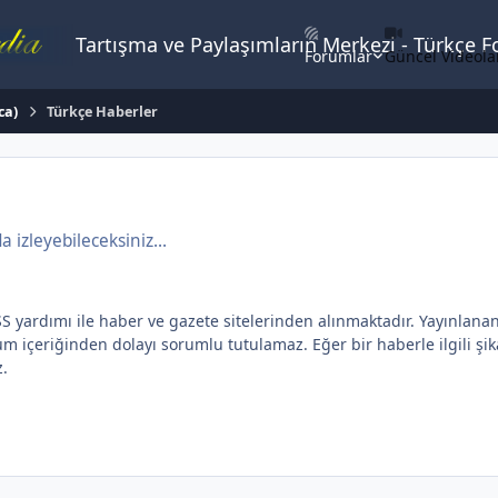
Tartışma ve Paylaşımların Merkezi - Türkçe 
Forumlar
Güncel Videola
ca)
Türkçe Haberler
izleyebileceksiniz...
dımı ile haber ve gazete sitelerinden alınmaktadır. Yayınlanan yaz
içeriğinden dolayı sorumlu tutulamaz. Eğer bir haberle ilgili şikay
z.