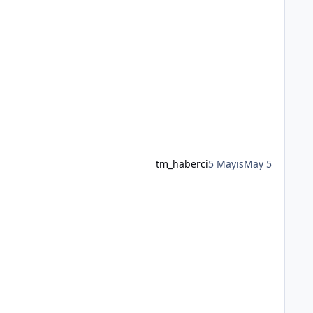
tm_haberci
5 Mayıs
May 5