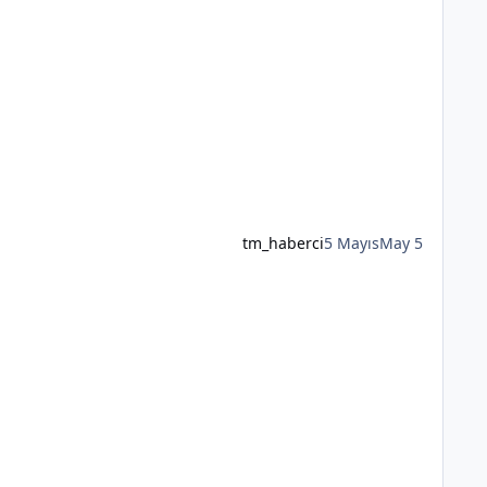
tm_haberci
5 Mayıs
May 5