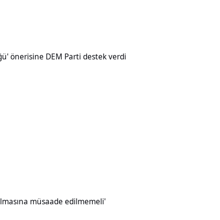
ine DEM Parti destek verdi
üğü' önerisine DEM Parti destek verdi
müsaade edilmemeli'
ırılmasına müsaade edilmemeli'