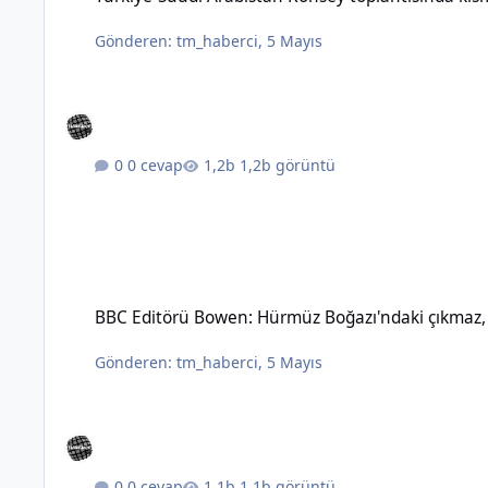
Gönderen:
tm_haberci
,
5 Mayıs
0 cevap
1,2b görüntü
BBC Editörü Bowen: Hürmüz Boğazı'ndaki çıkmaz, topyekûn sav
BBC Editörü Bowen: Hürmüz Boğazı'ndaki çıkmaz, t
Gönderen:
tm_haberci
,
5 Mayıs
0 cevap
1,1b görüntü