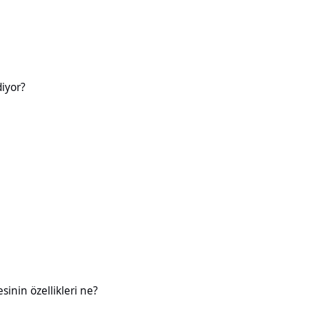
diyor?
likleri ne?
esinin özellikleri ne?