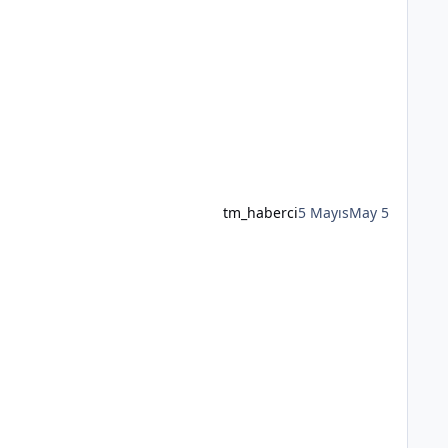
tm_haberci
5 Mayıs
May 5