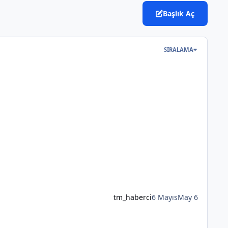
Başlık Aç
SIRALAMA
tm_haberci
6 Mayıs
May 6