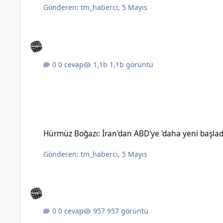
Gönderen:
tm_haberci
,
5 Mayıs
0 cevap
1,1b görüntü
Hürmüz Boğazı: İran'dan ABD'ye 'daha yeni başladık' mesajı
Hürmüz Boğazı: İran'dan ABD'ye 'daha yeni başlad
Gönderen:
tm_haberci
,
5 Mayıs
0 cevap
957 görüntü