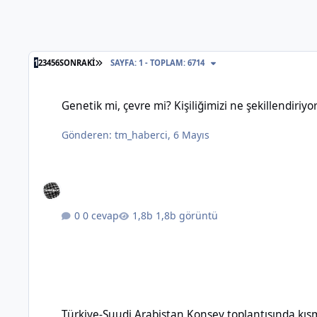
SON SAYFA
1
2
3
4
5
6
SONRAKI
SAYFA: 1 - TOPLAM: 6714
Genetik mi, çevre mi? Kişiliğimizi ne şekillendiriyor?
Genetik mi, çevre mi? Kişiliğimizi ne şekillendiriyo
Gönderen:
tm_haberci
,
6 Mayıs
0 cevap
1,8b görüntü
Türkiye-Suudi Arabistan Konsey toplantısında kısmi vize m
Türkiye-Suudi Arabistan Konsey toplantısında kı