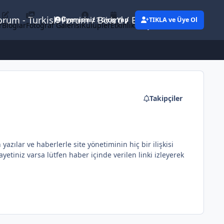
Forum - Turkish Forum / Board / Blog
Üyemisiniz ? Giriş Yap
TIKLA ve Üye Ol
r
Bloglar
Fotoğraf Galerisi
Kulüpler
Etkinlikler
Eylemler
Takipçiler
ılar ve haberlerle site yönetiminin hiç bir ilişkisi
etiniz varsa lütfen haber içinde verilen linki izleyerek