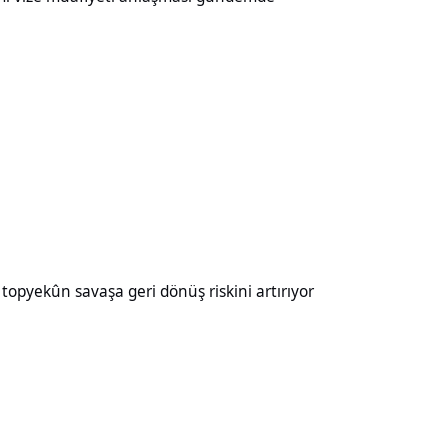
aşa geri dönüş riskini artırıyor
opyekûn savaşa geri dönüş riskini artırıyor