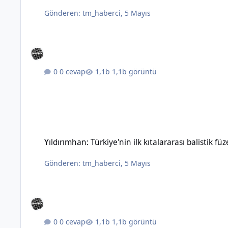
Gönderen:
tm_haberci
,
5 Mayıs
0 cevap
1,1b görüntü
Yıldırımhan: Türkiye'nin ilk kıtalararası balistik füzesinin özel
Yıldırımhan: Türkiye'nin ilk kıtalararası balistik füz
Gönderen:
tm_haberci
,
5 Mayıs
0 cevap
1,1b görüntü