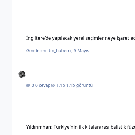
İngiltere'de yapılacak yerel seçimler neye işaret ediyor?
İngiltere'de yapılacak yerel seçimler neye işaret e
Gönderen:
tm_haberci
,
5 Mayıs
0 cevap
1,1b görüntü
Yıldırımhan: Türkiye'nin ilk kıtalararası balistik füzesinin özel
Yıldırımhan: Türkiye'nin ilk kıtalararası balistik füz