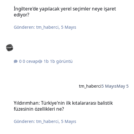
İngiltere'de yapılacak yerel seçimler neye işaret ediyor?
İngiltere'de yapılacak yerel seçimler neye işaret
ediyor?
Gönderen:
tm_haberci
,
5 Mayıs
0 cevap
1b görüntü
tm_haberci
5 Mayıs
May 5
Yıldırımhan: Türkiye'nin ilk kıtalararası balistik füzesinin özellikleri
Yıldırımhan: Türkiye'nin ilk kıtalararası balistik
füzesinin özellikleri ne?
Gönderen:
tm_haberci
,
5 Mayıs