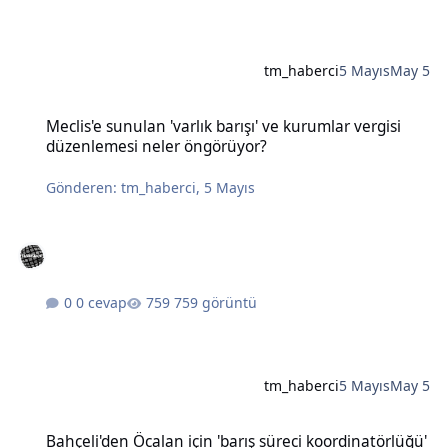
tm_haberci
5 Mayıs
May 5
Meclis'e sunulan 'varlık barışı' ve kurumlar vergisi düzenlemesi n
Meclis'e sunulan 'varlık barışı' ve kurumlar vergisi
düzenlemesi neler öngörüyor?
Gönderen:
tm_haberci
,
5 Mayıs
0 cevap
759 görüntü
tm_haberci
5 Mayıs
May 5
Bahçeli'den Öcalan için 'barış süreci koordinatörlüğü' önerisi
Bahçeli'den Öcalan için 'barış süreci koordinatörlüğü'