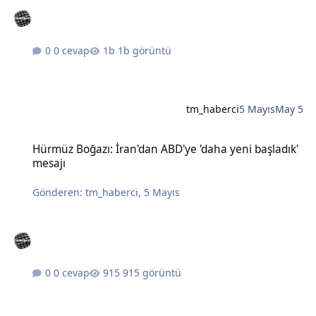
0 cevap
1b görüntü
tm_haberci
5 Mayıs
May 5
Hürmüz Boğazı: İran'dan ABD'ye 'daha yeni başladık' mesajı
Hürmüz Boğazı: İran'dan ABD'ye 'daha yeni başladık'
mesajı
Gönderen:
tm_haberci
,
5 Mayıs
0 cevap
915 görüntü