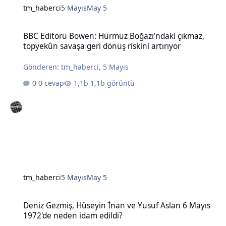
tm_haberci
5 Mayıs
May 5
BBC Editörü Bowen: Hürmüz Boğazı'ndaki çıkmaz, topyekûn savaşa g
BBC Editörü Bowen: Hürmüz Boğazı'ndaki çıkmaz,
topyekûn savaşa geri dönüş riskini artırıyor
Gönderen:
tm_haberci
,
5 Mayıs
0 cevap
1,1b görüntü
tm_haberci
5 Mayıs
May 5
Deniz Gezmiş, Hüseyin İnan ve Yusuf Aslan 6 Mayıs 1972'de neden 
Deniz Gezmiş, Hüseyin İnan ve Yusuf Aslan 6 Mayıs
1972'de neden idam edildi?