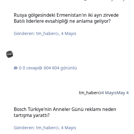
Rusya gölgesindeki Ermenistan'ın iki ayrı zirvede Batılı liderlere e
Rusya gölgesindeki Ermenistan'ın iki ayrı zirvede
Batılı liderlere evsahipliği ne anlama geliyor?
Gönderen:
tm_haberci
,
4 Mayıs
0 cevap
604 görüntü
tm_haberci
4 Mayıs
May 4
Bosch Türkiye'nin Anneler Günü reklamı neden tartışma yarattı?
Bosch Türkiye'nin Anneler Günü reklamı neden
tartışma yarattı?
Gönderen:
tm_haberci
,
4 Mayıs