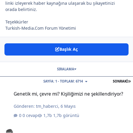
linki izleyerek haber kaynağına ulaşarak bu şikayetinizi
orada belirtiniz.
Teşekkürler
Turkish-Media.Com Forum Yönetimi
Başlık Aç
SIRALAMA
S
SAYFA: 1 - TOPLAM: 6714
SONRAKI
Genetik mi, çevre mi? Kişiliğimizi ne şekillendiriyor?
Genetik mi, çevre mi? Kişiliğimizi ne şekillendiriyor?
Gönderen:
tm_haberci
,
6 Mayıs
0 cevap
1,7b görüntü