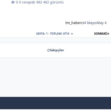
0 cevap
482 görüntü
tm_haberci
4 Mayıs
May 4
S
SAYFA: 1 - TOPLAM: 6714
SONRAKI
Takipçiler