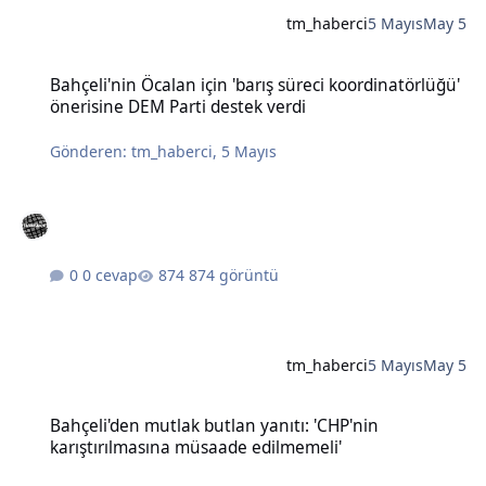
tm_haberci
5 Mayıs
May 5
Bahçeli'nin Öcalan için 'barış süreci koordinatörlüğü' önerisine DE
Bahçeli'nin Öcalan için 'barış süreci koordinatörlüğü'
önerisine DEM Parti destek verdi
Gönderen:
tm_haberci
,
5 Mayıs
0 cevap
874 görüntü
tm_haberci
5 Mayıs
May 5
Bahçeli'den mutlak butlan yanıtı: 'CHP'nin karıştırılmasına müsaad
Bahçeli'den mutlak butlan yanıtı: 'CHP'nin
karıştırılmasına müsaade edilmemeli'