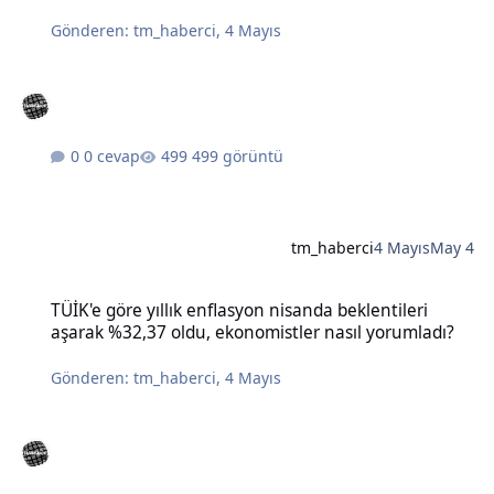
Gönderen:
tm_haberci
,
4 Mayıs
0 cevap
499 görüntü
tm_haberci
4 Mayıs
May 4
TÜİK'e göre yıllık enflasyon nisanda beklentileri aşarak %32,37 old
TÜİK'e göre yıllık enflasyon nisanda beklentileri
aşarak %32,37 oldu, ekonomistler nasıl yorumladı?
Gönderen:
tm_haberci
,
4 Mayıs