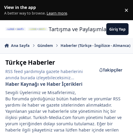
İçeriğe atla
View in the app
×
Di
A better way to browse.
Learn more
.
Tartışma ve Paylaşımların Merkez
Giriş Yap
Ana Sayfa
Gündem
Haberler (Türkçe - İngilizce - Almanca)
Türkçe Haberler
Takipçiler
RSS feed yardımıyla gazete haberlerini
anında burada izleyebileceksiniz...
Haber Kaynağı ve Haber İçerikleri
Sevgili Üyelerimiz ve Misafirlerimiz,
Bu forumda gördüğünüz bütün haberler ve yorumlar RSS
yardımı ile haber ve gazete sitelerinden alınmaktadır.
Yayınlanan yazılar ve haberlerle site yönetiminin hiç bir
ilişkisi yoktur. Turkish-Media.Com forum yönetimi haber ve
yorum içeriğinden dolayı sorumlu tutulamaz. Eğer bir
haberle ilgili şikayetiniz varsa lütfen haber içinde verilen