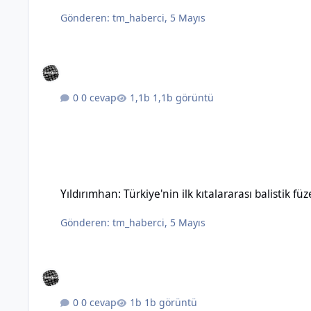
Gönderen:
tm_haberci
,
5 Mayıs
0 cevap
1,1b görüntü
Yıldırımhan: Türkiye'nin ilk kıtalararası balistik füzesinin özel
Yıldırımhan: Türkiye'nin ilk kıtalararası balistik füz
Gönderen:
tm_haberci
,
5 Mayıs
0 cevap
1b görüntü