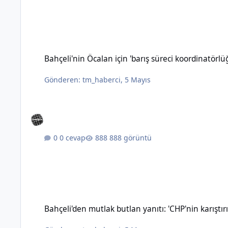
Bahçeli'nin Öcalan için 'barış süreci koordinatörlüğü' öneris
Bahçeli'nin Öcalan için 'barış süreci koordinatörl
Gönderen:
tm_haberci
,
5 Mayıs
0 cevap
888 görüntü
Bahçeli'den mutlak butlan yanıtı: 'CHP'nin karıştırılmasına 
Bahçeli'den mutlak butlan yanıtı: 'CHP'nin karışt