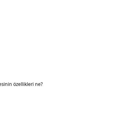
likleri ne?
esinin özellikleri ne?