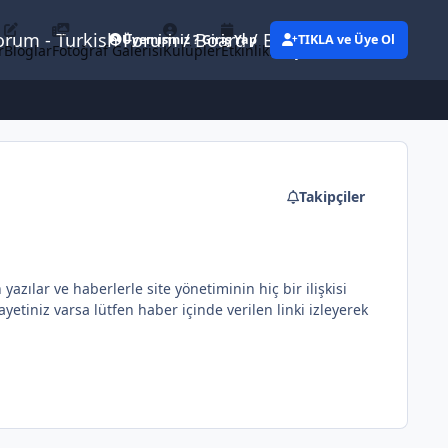
Forum - Turkish Forum / Board / Blog
Üyemisiniz ? Giriş Yap
TIKLA ve Üye Ol
r
Bloglar
Fotoğraf Galerisi
Kulüpler
Etkinlikler
Eylemler
Takipçiler
ılar ve haberlerle site yönetiminin hiç bir ilişkisi
etiniz varsa lütfen haber içinde verilen linki izleyerek