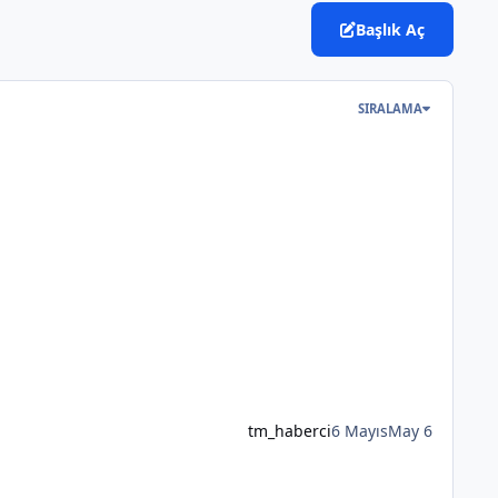
Başlık Aç
SIRALAMA
tm_haberci
6 Mayıs
May 6