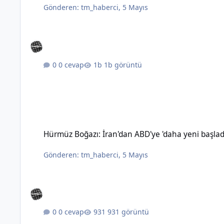
Gönderen:
tm_haberci
,
5 Mayıs
0 cevap
1b görüntü
Hürmüz Boğazı: İran'dan ABD'ye 'daha yeni başladık' mesajı
Hürmüz Boğazı: İran'dan ABD'ye 'daha yeni başlad
Gönderen:
tm_haberci
,
5 Mayıs
0 cevap
931 görüntü