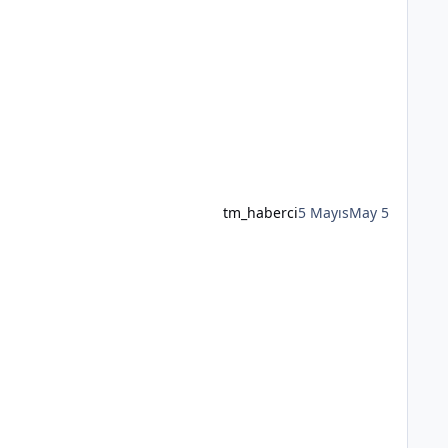
tm_haberci
5 Mayıs
May 5