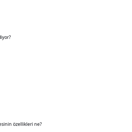
diyor?
likleri ne?
esinin özellikleri ne?