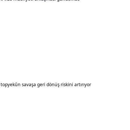
aşa geri dönüş riskini artırıyor
opyekûn savaşa geri dönüş riskini artırıyor