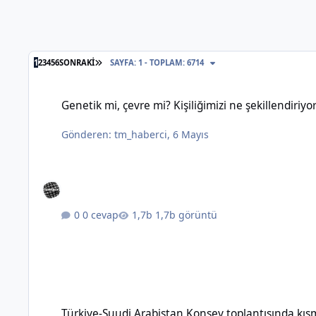
SON SAYFA
1
2
3
4
5
6
SONRAKI
SAYFA: 1 - TOPLAM: 6714
Genetik mi, çevre mi? Kişiliğimizi ne şekillendiriyor?
Genetik mi, çevre mi? Kişiliğimizi ne şekillendiriyo
Gönderen:
tm_haberci
,
6 Mayıs
0 cevap
1,7b görüntü
Türkiye-Suudi Arabistan Konsey toplantısında kısmi vize m
Türkiye-Suudi Arabistan Konsey toplantısında kı