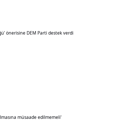
ine DEM Parti destek verdi
üğü' önerisine DEM Parti destek verdi
müsaade edilmemeli'
ırılmasına müsaade edilmemeli'