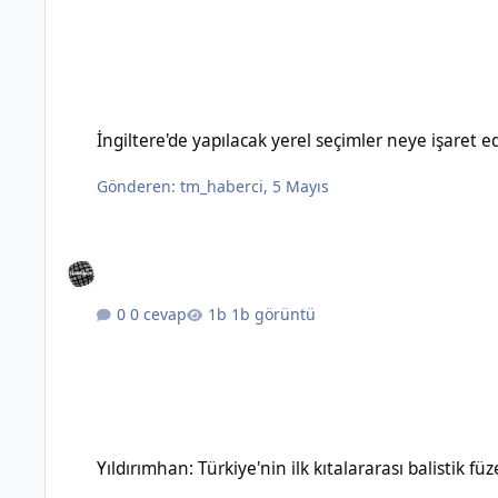
İngiltere'de yapılacak yerel seçimler neye işaret ediyor?
İngiltere'de yapılacak yerel seçimler neye işaret e
Gönderen:
tm_haberci
,
5 Mayıs
0 cevap
1b görüntü
Yıldırımhan: Türkiye'nin ilk kıtalararası balistik füzesinin özel
Yıldırımhan: Türkiye'nin ilk kıtalararası balistik füz