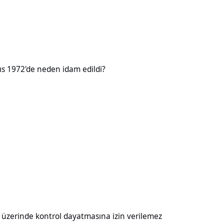
neden idam edildi?
ıs 1972'de neden idam edildi?
kontrol dayatmasına izin verilemez
ı üzerinde kontrol dayatmasına izin verilemez