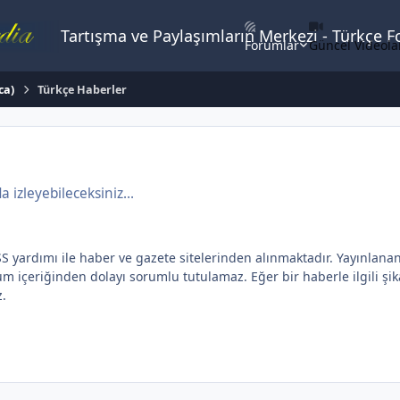
Tartışma ve Paylaşımların Merkezi - Türkçe 
Forumlar
Güncel Videola
ca)
Türkçe Haberler
izleyebileceksiniz...
dımı ile haber ve gazete sitelerinden alınmaktadır. Yayınlanan yaz
içeriğinden dolayı sorumlu tutulamaz. Eğer bir haberle ilgili şikay
z.