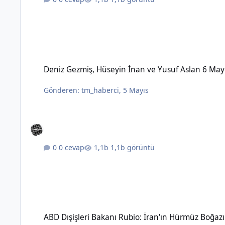
Deniz Gezmiş, Hüseyin İnan ve Yusuf Aslan 6 Mayıs 1972'de 
Deniz Gezmiş, Hüseyin İnan ve Yusuf Aslan 6 May
Gönderen:
tm_haberci
,
5 Mayıs
0 cevap
1,1b görüntü
ABD Dışişleri Bakanı Rubio: İran'ın Hürmüz Boğazı üzerinde 
ABD Dışişleri Bakanı Rubio: İran'ın Hürmüz Boğaz