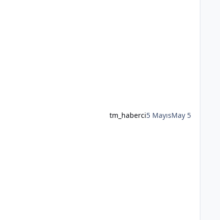
tm_haberci
5 Mayıs
May 5