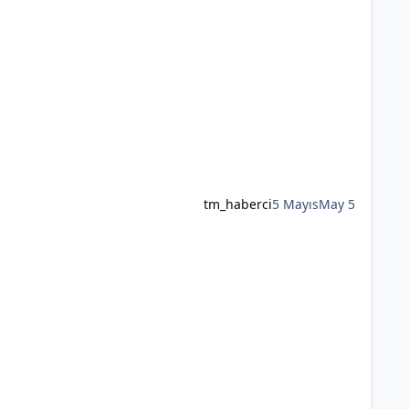
tm_haberci
5 Mayıs
May 5