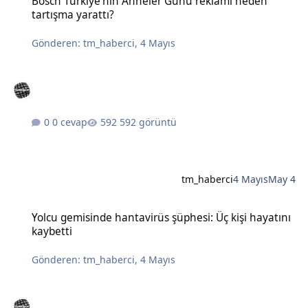
Bosch Türkiye'nin Anneler Günü reklamı neden
tartışma yarattı?
Gönderen:
tm_haberci
,
4 Mayıs
0 cevap
592 görüntü
tm_haberci
4 Mayıs
May 4
Yolcu gemisinde hantavirüs şüphesi: Üç kişi hayatını kaybetti
Yolcu gemisinde hantavirüs şüphesi: Üç kişi hayatını
kaybetti
Gönderen:
tm_haberci
,
4 Mayıs