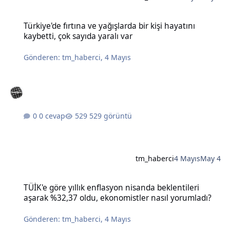
Türkiye'de fırtına ve yağışlarda bir kişi hayatını kaybetti, çok sayıda
Türkiye'de fırtına ve yağışlarda bir kişi hayatını
kaybetti, çok sayıda yaralı var
Gönderen:
tm_haberci
,
4 Mayıs
0 cevap
529 görüntü
tm_haberci
4 Mayıs
May 4
TÜİK'e göre yıllık enflasyon nisanda beklentileri aşarak %32,37 old
TÜİK'e göre yıllık enflasyon nisanda beklentileri
aşarak %32,37 oldu, ekonomistler nasıl yorumladı?
Gönderen:
tm_haberci
,
4 Mayıs