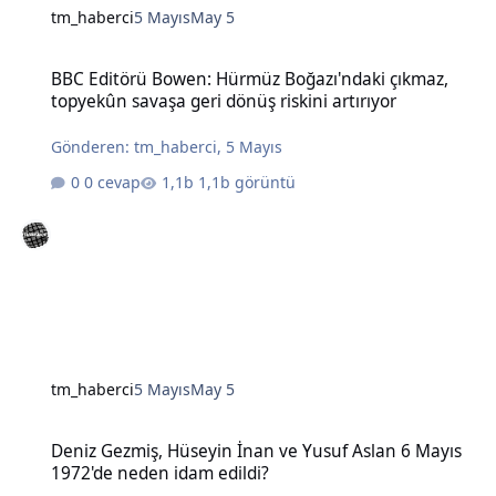
tm_haberci
5 Mayıs
May 5
BBC Editörü Bowen: Hürmüz Boğazı'ndaki çıkmaz, topyekûn savaşa g
BBC Editörü Bowen: Hürmüz Boğazı'ndaki çıkmaz,
topyekûn savaşa geri dönüş riskini artırıyor
Gönderen:
tm_haberci
,
5 Mayıs
0 cevap
1,1b görüntü
tm_haberci
5 Mayıs
May 5
Deniz Gezmiş, Hüseyin İnan ve Yusuf Aslan 6 Mayıs 1972'de neden 
Deniz Gezmiş, Hüseyin İnan ve Yusuf Aslan 6 Mayıs
1972'de neden idam edildi?