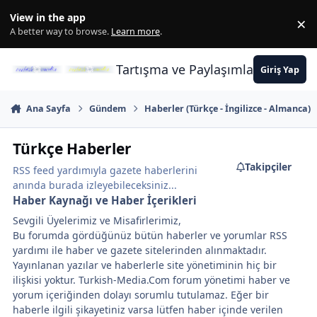
İçeriğe atla
View in the app
×
Di
A better way to browse.
Learn more
.
Tartışma ve Paylaşımların Merkez
Giriş Yap
Ana Sayfa
Gündem
Haberler (Türkçe - İngilizce - Almanca)
Türkçe Haberler
Takipçiler
RSS feed yardımıyla gazete haberlerini
anında burada izleyebileceksiniz...
Haber Kaynağı ve Haber İçerikleri
Sevgili Üyelerimiz ve Misafirlerimiz,
Bu forumda gördüğünüz bütün haberler ve yorumlar RSS
yardımı ile haber ve gazete sitelerinden alınmaktadır.
Yayınlanan yazılar ve haberlerle site yönetiminin hiç bir
ilişkisi yoktur. Turkish-Media.Com forum yönetimi haber ve
yorum içeriğinden dolayı sorumlu tutulamaz. Eğer bir
haberle ilgili şikayetiniz varsa lütfen haber içinde verilen