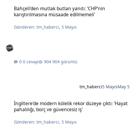
Bahçeli'den mutlak butlan yanıtı: 'CHP'nin karıştırılmasına müsaad
Bahçeli'den mutlak butlan yanıtı: 'CHP'nin
karıştırılmasına müsaade edilmemeli'
Gönderen:
tm_haberci
,
5 Mayıs
0 cevap
904 görüntü
tm_haberci
5 Mayıs
May 5
İngiltere'de modern kölelik rekor düzeye çıktı: 'Hayat pahalılığı, bo
İngiltere'de modern kölelik rekor düzeye çıktı: 'Hayat
pahalılığı, borç ve güvencesiz iş'
Gönderen:
tm_haberci
,
5 Mayıs