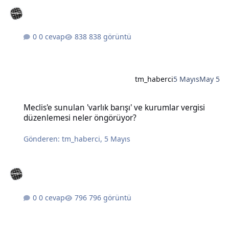
0 cevap
838 görüntü
tm_haberci
5 Mayıs
May 5
Meclis'e sunulan 'varlık barışı' ve kurumlar vergisi düzenlemesi n
Meclis'e sunulan 'varlık barışı' ve kurumlar vergisi
düzenlemesi neler öngörüyor?
Gönderen:
tm_haberci
,
5 Mayıs
0 cevap
796 görüntü