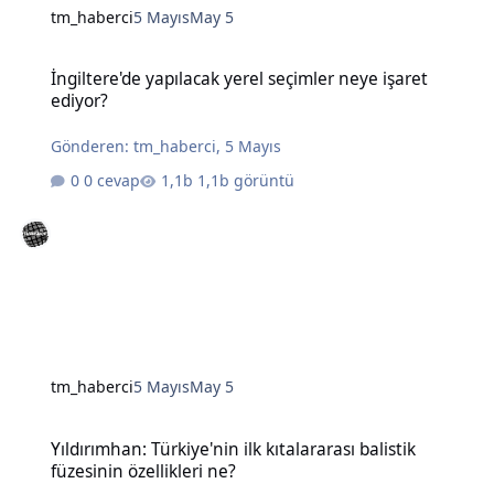
tm_haberci
5 Mayıs
May 5
İngiltere'de yapılacak yerel seçimler neye işaret ediyor?
İngiltere'de yapılacak yerel seçimler neye işaret
ediyor?
Gönderen:
tm_haberci
,
5 Mayıs
0 cevap
1,1b görüntü
tm_haberci
5 Mayıs
May 5
Yıldırımhan: Türkiye'nin ilk kıtalararası balistik füzesinin özellikleri
Yıldırımhan: Türkiye'nin ilk kıtalararası balistik
füzesinin özellikleri ne?