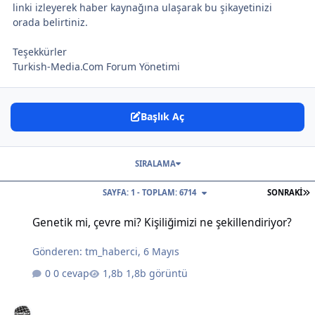
linki izleyerek haber kaynağına ulaşarak bu şikayetinizi
orada belirtiniz.
Teşekkürler
Turkish-Media.Com Forum Yönetimi
Başlık Aç
SIRALAMA
S
SAYFA: 1 - TOPLAM: 6714
SONRAKI
Genetik mi, çevre mi? Kişiliğimizi ne şekillendiriyor?
Genetik mi, çevre mi? Kişiliğimizi ne şekillendiriyor?
Gönderen:
tm_haberci
,
6 Mayıs
0 cevap
1,8b görüntü