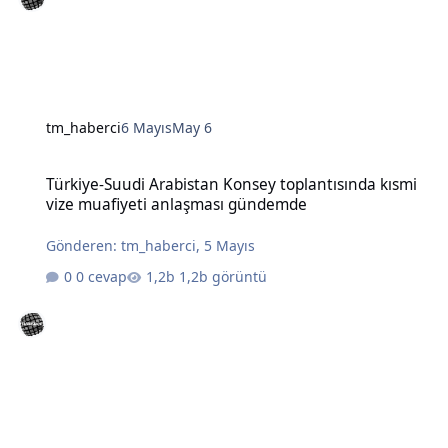
tm_haberci
6 Mayıs
May 6
Türkiye-Suudi Arabistan Konsey toplantısında kısmi vize muafiye
Türkiye-Suudi Arabistan Konsey toplantısında kısmi
vize muafiyeti anlaşması gündemde
Gönderen:
tm_haberci
,
5 Mayıs
0 cevap
1,2b görüntü