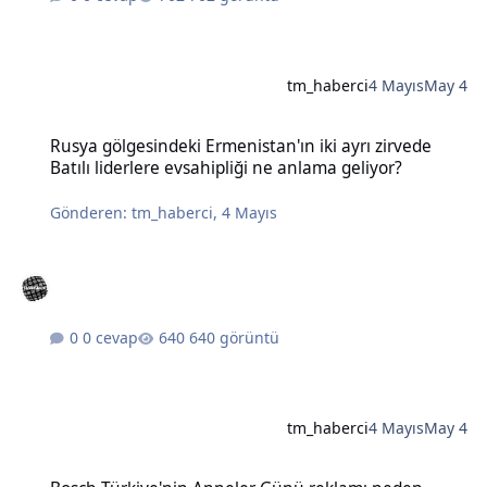
tm_haberci
4 Mayıs
May 4
Rusya gölgesindeki Ermenistan'ın iki ayrı zirvede Batılı liderlere e
Rusya gölgesindeki Ermenistan'ın iki ayrı zirvede
Batılı liderlere evsahipliği ne anlama geliyor?
Gönderen:
tm_haberci
,
4 Mayıs
0 cevap
640 görüntü
tm_haberci
4 Mayıs
May 4
Bosch Türkiye'nin Anneler Günü reklamı neden tartışma yarattı?