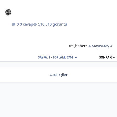
0 cevap
510 görüntü
tm_haberci
4 Mayıs
May 4
S
SAYFA: 1 - TOPLAM: 6714
SONRAKI
Takipçiler