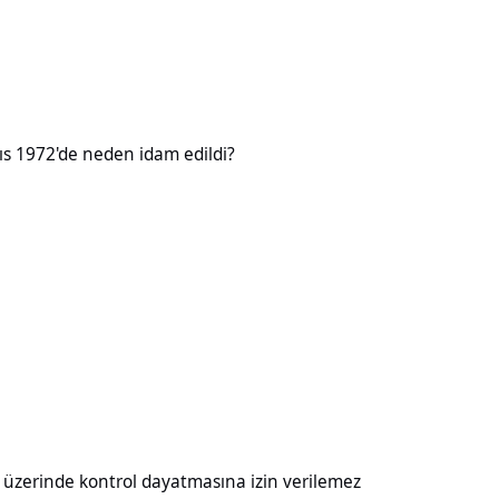
neden idam edildi?
ıs 1972'de neden idam edildi?
kontrol dayatmasına izin verilemez
ı üzerinde kontrol dayatmasına izin verilemez