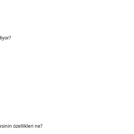
diyor?
likleri ne?
esinin özellikleri ne?