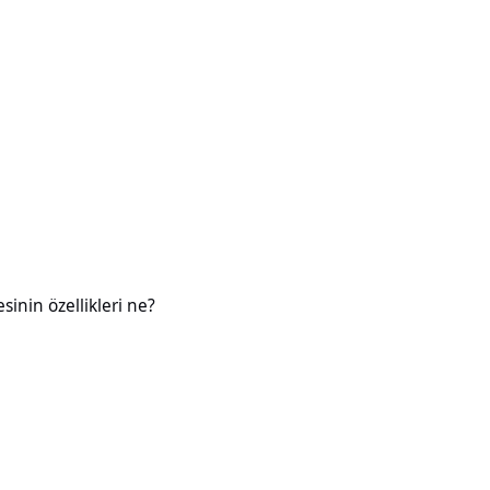
likleri ne?
esinin özellikleri ne?