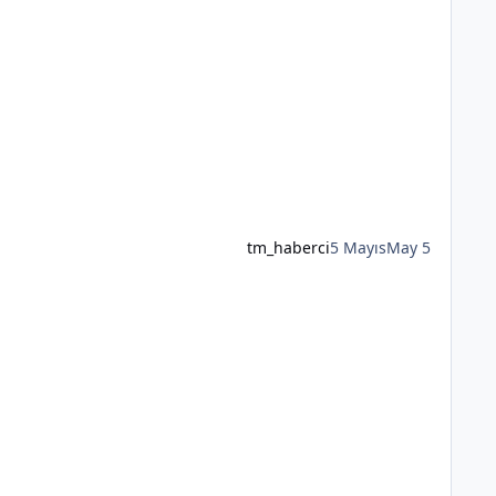
tm_haberci
5 Mayıs
May 5