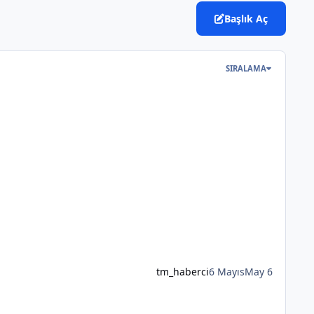
Başlık Aç
SIRALAMA
tm_haberci
6 Mayıs
May 6