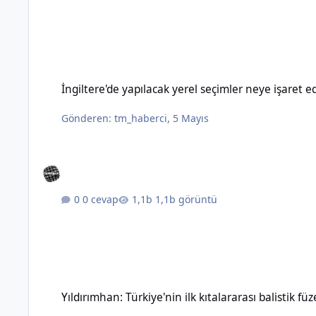
İngiltere'de yapılacak yerel seçimler neye işaret ediyor?
İngiltere'de yapılacak yerel seçimler neye işaret e
Gönderen:
tm_haberci
,
5 Mayıs
0 cevap
1,1b görüntü
Yıldırımhan: Türkiye'nin ilk kıtalararası balistik füzesinin özel
Yıldırımhan: Türkiye'nin ilk kıtalararası balistik füz