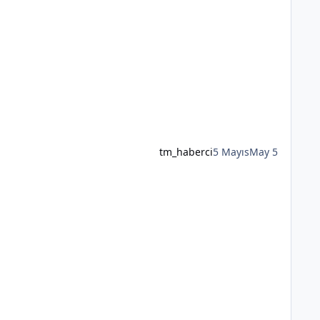
tm_haberci
5 Mayıs
May 5