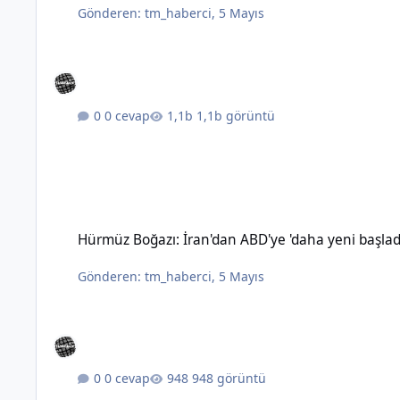
Gönderen:
tm_haberci
,
5 Mayıs
0 cevap
1,1b görüntü
Hürmüz Boğazı: İran'dan ABD'ye 'daha yeni başladık' mesajı
Hürmüz Boğazı: İran'dan ABD'ye 'daha yeni başlad
Gönderen:
tm_haberci
,
5 Mayıs
0 cevap
948 görüntü