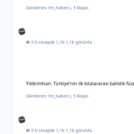
Gönderen:
tm_haberci
,
5 Mayıs
0 cevap
1,1b görüntü
Yıldırımhan: Türkiye'nin ilk kıtalararası balistik füzesinin özel
Yıldırımhan: Türkiye'nin ilk kıtalararası balistik füz
Gönderen:
tm_haberci
,
5 Mayıs
0 cevap
1,1b görüntü