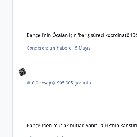
Bahçeli'nin Öcalan için 'barış süreci koordinatörlüğü' öneris
Bahçeli'nin Öcalan için 'barış süreci koordinatörl
Gönderen:
tm_haberci
,
5 Mayıs
0 cevap
905 görüntü
Bahçeli'den mutlak butlan yanıtı: 'CHP'nin karıştırılmasına 
Bahçeli'den mutlak butlan yanıtı: 'CHP'nin karışt