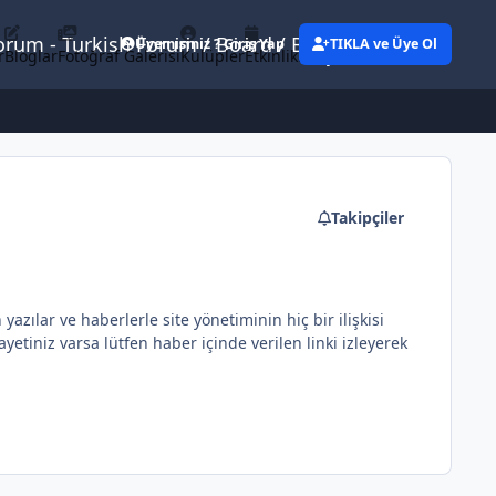
Forum - Turkish Forum / Board / Blog
Üyemisiniz ? Giriş Yap
TIKLA ve Üye Ol
r
Bloglar
Fotoğraf Galerisi
Kulüpler
Etkinlikler
Eylemler
Takipçiler
ılar ve haberlerle site yönetiminin hiç bir ilişkisi
etiniz varsa lütfen haber içinde verilen linki izleyerek