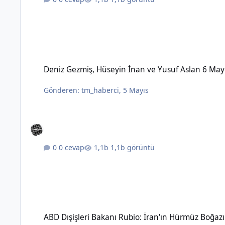
Deniz Gezmiş, Hüseyin İnan ve Yusuf Aslan 6 Mayıs 1972'de 
Deniz Gezmiş, Hüseyin İnan ve Yusuf Aslan 6 May
Gönderen:
tm_haberci
,
5 Mayıs
0 cevap
1,1b görüntü
ABD Dışişleri Bakanı Rubio: İran'ın Hürmüz Boğazı üzerinde 
ABD Dışişleri Bakanı Rubio: İran'ın Hürmüz Boğaz