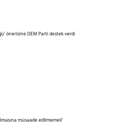
ine DEM Parti destek verdi
üğü' önerisine DEM Parti destek verdi
müsaade edilmemeli'
ırılmasına müsaade edilmemeli'