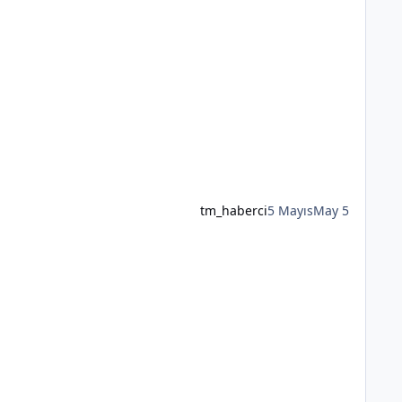
tm_haberci
5 Mayıs
May 5