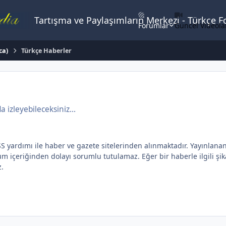
Tartışma ve Paylaşımların Merkezi - Türkçe 
Forumlar
Güncel Videola
ca)
Türkçe Haberler
izleyebileceksiniz...
dımı ile haber ve gazete sitelerinden alınmaktadır. Yayınlanan yaz
içeriğinden dolayı sorumlu tutulamaz. Eğer bir haberle ilgili şikay
z.