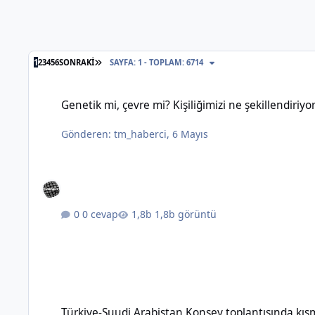
SON SAYFA
1
2
3
4
5
6
SONRAKI
SAYFA: 1 - TOPLAM: 6714
Genetik mi, çevre mi? Kişiliğimizi ne şekillendiriyor?
Genetik mi, çevre mi? Kişiliğimizi ne şekillendiriyo
Gönderen:
tm_haberci
,
6 Mayıs
0 cevap
1,8b görüntü
Türkiye-Suudi Arabistan Konsey toplantısında kısmi vize m
Türkiye-Suudi Arabistan Konsey toplantısında kı