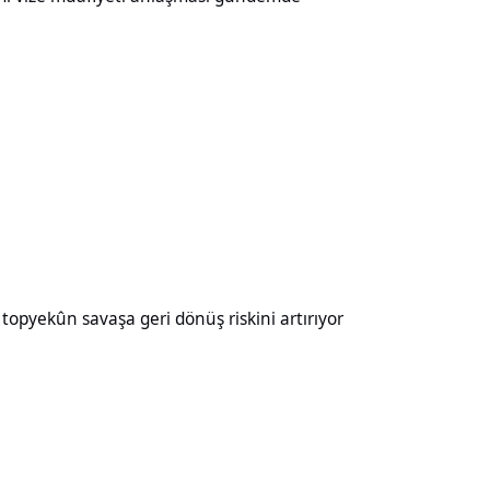
aşa geri dönüş riskini artırıyor
opyekûn savaşa geri dönüş riskini artırıyor