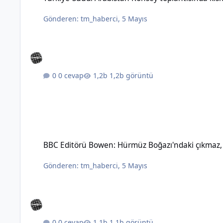
Gönderen:
tm_haberci
,
5 Mayıs
0 cevap
1,2b görüntü
BBC Editörü Bowen: Hürmüz Boğazı'ndaki çıkmaz, topyekûn sav
BBC Editörü Bowen: Hürmüz Boğazı'ndaki çıkmaz, t
Gönderen:
tm_haberci
,
5 Mayıs
0 cevap
1,1b görüntü