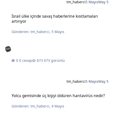
tm_haberci
5 Mayıs
May 5
İsrail ülke içinde savaş haberlerine kısıtlamaları artırıyor
İsrail ülke içinde savaş haberlerine kısıtlamaları
artırıyor
Gönderen:
tm_haberci
,
5 Mayıs
0 cevap
673 görüntü
tm_haberci
5 Mayıs
May 5
Yolcu gemisinde üç kişiyi öldüren hantavirüs nedir?
Yolcu gemisinde üç kişiyi öldüren hantavirüs nedir?
Gönderen:
tm_haberci
,
4 Mayıs