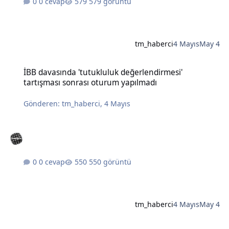
0 cevap
579 görüntü
tm_haberci
4 Mayıs
May 4
İBB davasında 'tutukluluk değerlendirmesi' tartışması sonrası otu
İBB davasında 'tutukluluk değerlendirmesi'
tartışması sonrası oturum yapılmadı
Gönderen:
tm_haberci
,
4 Mayıs
0 cevap
550 görüntü
tm_haberci
4 Mayıs
May 4
Türkiye'de fırtına ve yağışlarda bir kişi hayatını kaybetti, çok sayıda