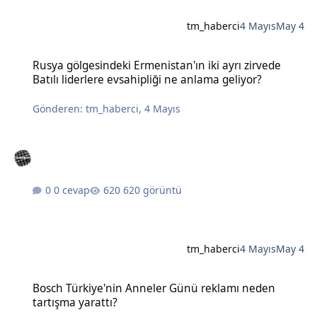
tm_haberci
4 Mayıs
May 4
Rusya gölgesindeki Ermenistan'ın iki ayrı zirvede Batılı liderlere e
Rusya gölgesindeki Ermenistan'ın iki ayrı zirvede
Batılı liderlere evsahipliği ne anlama geliyor?
Gönderen:
tm_haberci
,
4 Mayıs
0 cevap
620 görüntü
tm_haberci
4 Mayıs
May 4
Bosch Türkiye'nin Anneler Günü reklamı neden tartışma yarattı?
Bosch Türkiye'nin Anneler Günü reklamı neden
tartışma yarattı?