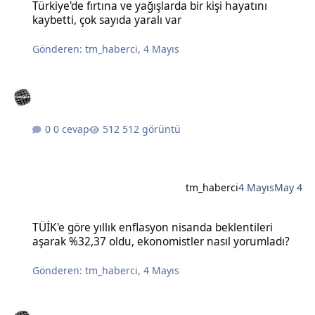
Türkiye'de fırtına ve yağışlarda bir kişi hayatını
kaybetti, çok sayıda yaralı var
Gönderen:
tm_haberci
,
4 Mayıs
0 cevap
512 görüntü
tm_haberci
4 Mayıs
May 4
TÜİK'e göre yıllık enflasyon nisanda beklentileri aşarak %32,37 old
TÜİK'e göre yıllık enflasyon nisanda beklentileri
aşarak %32,37 oldu, ekonomistler nasıl yorumladı?
Gönderen:
tm_haberci
,
4 Mayıs