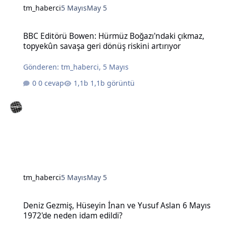
tm_haberci
5 Mayıs
May 5
BBC Editörü Bowen: Hürmüz Boğazı'ndaki çıkmaz, topyekûn savaşa g
BBC Editörü Bowen: Hürmüz Boğazı'ndaki çıkmaz,
topyekûn savaşa geri dönüş riskini artırıyor
Gönderen:
tm_haberci
,
5 Mayıs
0 cevap
1,1b görüntü
tm_haberci
5 Mayıs
May 5
Deniz Gezmiş, Hüseyin İnan ve Yusuf Aslan 6 Mayıs 1972'de neden 
Deniz Gezmiş, Hüseyin İnan ve Yusuf Aslan 6 Mayıs
1972'de neden idam edildi?