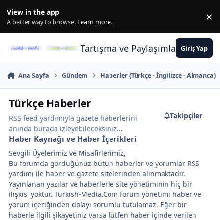
İçeriğe atla
View in the app
×
Di
A better way to browse.
Learn more
.
Tartışma ve Paylaşımların Merkez
Giriş Yap
Ana Sayfa
Gündem
Haberler (Türkçe - İngilizce - Almanca)
Türkçe Haberler
Takipçiler
RSS feed yardımıyla gazete haberlerini
anında burada izleyebileceksiniz...
Haber Kaynağı ve Haber İçerikleri
Sevgili Üyelerimiz ve Misafirlerimiz,
Bu forumda gördüğünüz bütün haberler ve yorumlar RSS
yardımı ile haber ve gazete sitelerinden alınmaktadır.
Yayınlanan yazılar ve haberlerle site yönetiminin hiç bir
ilişkisi yoktur. Turkish-Media.Com forum yönetimi haber ve
yorum içeriğinden dolayı sorumlu tutulamaz. Eğer bir
haberle ilgili şikayetiniz varsa lütfen haber içinde verilen