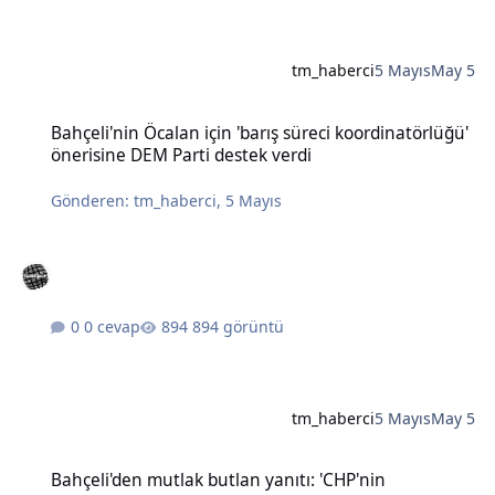
tm_haberci
5 Mayıs
May 5
Bahçeli'nin Öcalan için 'barış süreci koordinatörlüğü' önerisine DE
Bahçeli'nin Öcalan için 'barış süreci koordinatörlüğü'
önerisine DEM Parti destek verdi
Gönderen:
tm_haberci
,
5 Mayıs
0 cevap
894 görüntü
tm_haberci
5 Mayıs
May 5
Bahçeli'den mutlak butlan yanıtı: 'CHP'nin karıştırılmasına müsaad
Bahçeli'den mutlak butlan yanıtı: 'CHP'nin