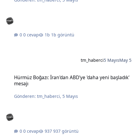
0 cevap
1b görüntü
tm_haberci
5 Mayıs
May 5
Hürmüz Boğazı: İran'dan ABD'ye 'daha yeni başladık' mesajı
Hürmüz Boğazı: İran'dan ABD'ye 'daha yeni başladık'
mesajı
Gönderen:
tm_haberci
,
5 Mayıs
0 cevap
937 görüntü