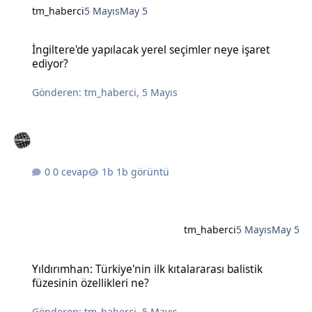
tm_haberci
5 Mayıs
May 5
İngiltere'de yapılacak yerel seçimler neye işaret ediyor?
İngiltere'de yapılacak yerel seçimler neye işaret
ediyor?
Gönderen:
tm_haberci
,
5 Mayıs
0 cevap
1b görüntü
tm_haberci
5 Mayıs
May 5
Yıldırımhan: Türkiye'nin ilk kıtalararası balistik füzesinin özellikleri
Yıldırımhan: Türkiye'nin ilk kıtalararası balistik
füzesinin özellikleri ne?
Gönderen:
tm_haberci
,
5 Mayıs