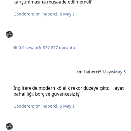
karıştırılmasına müsaade edilmemeli'
Gönderen:
tm_haberci
,
5 Mayıs
0 cevap
877 görüntü
tm_haberci
5 Mayıs
May 5
İngiltere'de modern kölelik rekor düzeye çıktı: 'Hayat pahalılığı, bo
İngiltere'de modern kölelik rekor düzeye çıktı: 'Hayat
pahalılığı, borç ve güvencesiz iş'
Gönderen:
tm_haberci
,
5 Mayıs