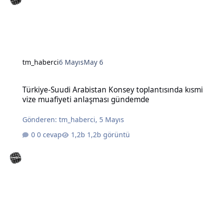
tm_haberci
6 Mayıs
May 6
Türkiye-Suudi Arabistan Konsey toplantısında kısmi vize muafiye
Türkiye-Suudi Arabistan Konsey toplantısında kısmi
vize muafiyeti anlaşması gündemde
Gönderen:
tm_haberci
,
5 Mayıs
0 cevap
1,2b görüntü