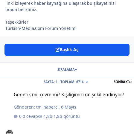
linki izleyerek haber kaynağına ulaşarak bu şikayetinizi
orada belirtiniz.
Teşekkürler
Turkish-Media.Com Forum Yönetimi
Başlık Aç
SIRALAMA
S
SAYFA: 1 - TOPLAM: 6714
SONRAKI
Genetik mi, çevre mi? Kişiliğimizi ne şekillendiriyor?
Genetik mi, çevre mi? Kişiliğimizi ne şekillendiriyor?
Gönderen:
tm_haberci
,
6 Mayıs
0 cevap
1,8b görüntü