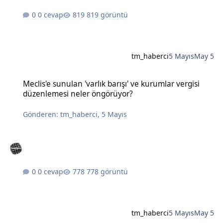
0 cevap
819 görüntü
tm_haberci
5 Mayıs
May 5
Meclis'e sunulan 'varlık barışı' ve kurumlar vergisi düzenlemesi n
Meclis'e sunulan 'varlık barışı' ve kurumlar vergisi
düzenlemesi neler öngörüyor?
Gönderen:
tm_haberci
,
5 Mayıs
0 cevap
778 görüntü
tm_haberci
5 Mayıs
May 5