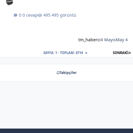
0 cevap
495 görüntü
tm_haberci
4 Mayıs
May 4
S
SAYFA: 1 - TOPLAM: 6714
SONRAKI
Takipçiler