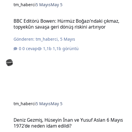
tm_haberci
5 Mayıs
May 5
BBC Editörü Bowen: Hürmüz Boğazı'ndaki çıkmaz, topyekûn savaşa g
BBC Editörü Bowen: Hürmüz Boğazı'ndaki çıkmaz,
topyekûn savaşa geri dönüş riskini artırıyor
Gönderen:
tm_haberci
,
5 Mayıs
0 cevap
1,1b görüntü
tm_haberci
5 Mayıs
May 5
Deniz Gezmiş, Hüseyin İnan ve Yusuf Aslan 6 Mayıs 1972'de neden 
Deniz Gezmiş, Hüseyin İnan ve Yusuf Aslan 6 Mayıs
1972'de neden idam edildi?