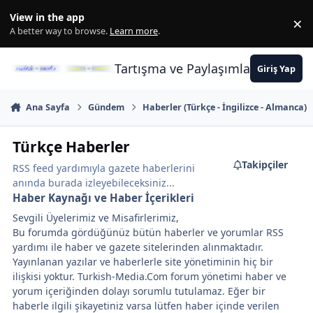
İçeriğe atla
View in the app
×
Di
A better way to browse.
Learn more
.
Tartışma ve Paylaşımların Merkez
Giriş Yap
Ana Sayfa
Gündem
Haberler (Türkçe - İngilizce - Almanca)
Türkçe Haberler
Takipçiler
RSS feed yardımıyla gazete haberlerini
anında burada izleyebileceksiniz...
Haber Kaynağı ve Haber İçerikleri
Sevgili Üyelerimiz ve Misafirlerimiz,
Bu forumda gördüğünüz bütün haberler ve yorumlar RSS
yardımı ile haber ve gazete sitelerinden alınmaktadır.
Yayınlanan yazılar ve haberlerle site yönetiminin hiç bir
ilişkisi yoktur. Turkish-Media.Com forum yönetimi haber ve
yorum içeriğinden dolayı sorumlu tutulamaz. Eğer bir
haberle ilgili şikayetiniz varsa lütfen haber içinde verilen