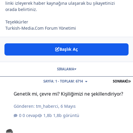
linki izleyerek haber kaynağına ulaşarak bu şikayetinizi
orada belirtiniz.
Teşekkürler
Turkish-Media.Com Forum Yönetimi
Başlık Aç
SIRALAMA
S
SAYFA: 1 - TOPLAM: 6714
SONRAKI
Genetik mi, çevre mi? Kişiliğimizi ne şekillendiriyor?
Genetik mi, çevre mi? Kişiliğimizi ne şekillendiriyor?
Gönderen:
tm_haberci
,
6 Mayıs
0 cevap
1,8b görüntü