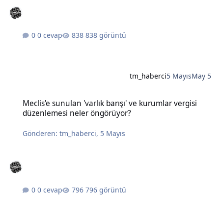
0 cevap
838 görüntü
tm_haberci
5 Mayıs
May 5
Meclis'e sunulan 'varlık barışı' ve kurumlar vergisi düzenlemesi n
Meclis'e sunulan 'varlık barışı' ve kurumlar vergisi
düzenlemesi neler öngörüyor?
Gönderen:
tm_haberci
,
5 Mayıs
0 cevap
796 görüntü