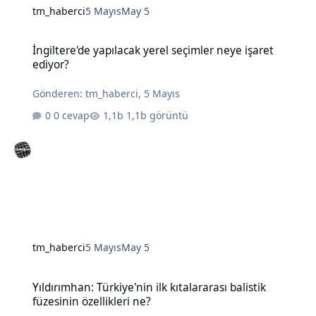
tm_haberci
5 Mayıs
May 5
İngiltere'de yapılacak yerel seçimler neye işaret ediyor?
İngiltere'de yapılacak yerel seçimler neye işaret
ediyor?
Gönderen:
tm_haberci
,
5 Mayıs
0 cevap
1,1b görüntü
tm_haberci
5 Mayıs
May 5
Yıldırımhan: Türkiye'nin ilk kıtalararası balistik füzesinin özellikleri
Yıldırımhan: Türkiye'nin ilk kıtalararası balistik
füzesinin özellikleri ne?