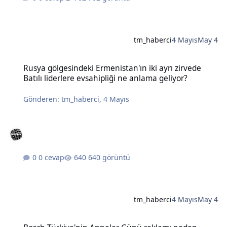
tm_haberci
4 Mayıs
May 4
Rusya gölgesindeki Ermenistan'ın iki ayrı zirvede Batılı liderlere e
Rusya gölgesindeki Ermenistan'ın iki ayrı zirvede
Batılı liderlere evsahipliği ne anlama geliyor?
Gönderen:
tm_haberci
,
4 Mayıs
0 cevap
640 görüntü
tm_haberci
4 Mayıs
May 4
Bosch Türkiye'nin Anneler Günü reklamı neden tartışma yarattı?