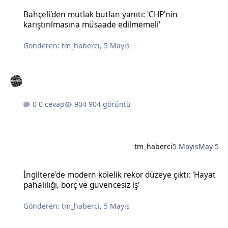
Bahçeli'den mutlak butlan yanıtı: 'CHP'nin karıştırılmasına müsaad
Bahçeli'den mutlak butlan yanıtı: 'CHP'nin
karıştırılmasına müsaade edilmemeli'
Gönderen:
tm_haberci
,
5 Mayıs
0 cevap
904 görüntü
tm_haberci
5 Mayıs
May 5
İngiltere'de modern kölelik rekor düzeye çıktı: 'Hayat pahalılığı, bo
İngiltere'de modern kölelik rekor düzeye çıktı: 'Hayat
pahalılığı, borç ve güvencesiz iş'
Gönderen:
tm_haberci
,
5 Mayıs