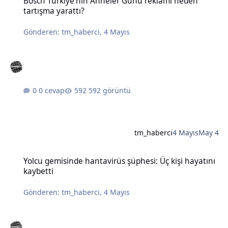
Bosch Türkiye'nin Anneler Günü reklamı neden
tartışma yarattı?
Gönderen:
tm_haberci
,
4 Mayıs
0 cevap
592 görüntü
tm_haberci
4 Mayıs
May 4
Yolcu gemisinde hantavirüs şüphesi: Üç kişi hayatını kaybetti
Yolcu gemisinde hantavirüs şüphesi: Üç kişi hayatını
kaybetti
Gönderen:
tm_haberci
,
4 Mayıs