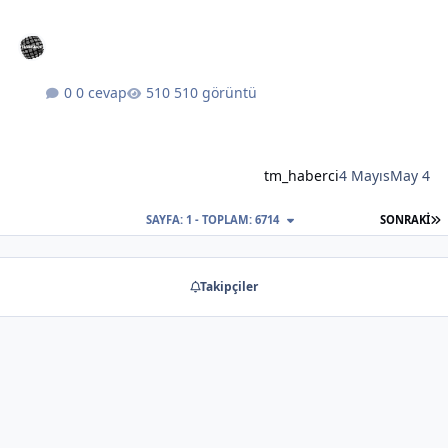
0 cevap
510 görüntü
tm_haberci
4 Mayıs
May 4
S
SAYFA: 1 - TOPLAM: 6714
SONRAKI
Takipçiler