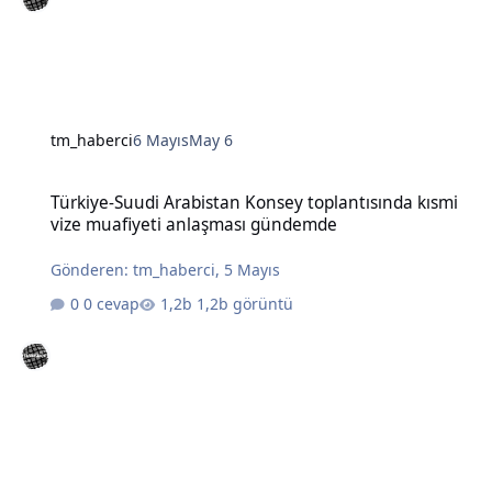
tm_haberci
6 Mayıs
May 6
Türkiye-Suudi Arabistan Konsey toplantısında kısmi vize muafiye
Türkiye-Suudi Arabistan Konsey toplantısında kısmi
vize muafiyeti anlaşması gündemde
Gönderen:
tm_haberci
,
5 Mayıs
0 cevap
1,2b görüntü