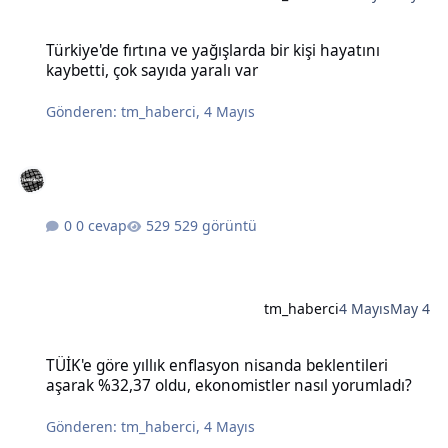
Türkiye'de fırtına ve yağışlarda bir kişi hayatını kaybetti, çok sayıda
Türkiye'de fırtına ve yağışlarda bir kişi hayatını
kaybetti, çok sayıda yaralı var
Gönderen:
tm_haberci
,
4 Mayıs
0 cevap
529 görüntü
tm_haberci
4 Mayıs
May 4
TÜİK'e göre yıllık enflasyon nisanda beklentileri aşarak %32,37 old
TÜİK'e göre yıllık enflasyon nisanda beklentileri
aşarak %32,37 oldu, ekonomistler nasıl yorumladı?
Gönderen:
tm_haberci
,
4 Mayıs