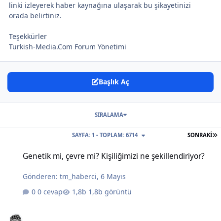
linki izleyerek haber kaynağına ulaşarak bu şikayetinizi
orada belirtiniz.
Teşekkürler
Turkish-Media.Com Forum Yönetimi
Başlık Aç
SIRALAMA
S
SAYFA: 1 - TOPLAM: 6714
SONRAKI
Genetik mi, çevre mi? Kişiliğimizi ne şekillendiriyor?
Genetik mi, çevre mi? Kişiliğimizi ne şekillendiriyor?
Gönderen:
tm_haberci
,
6 Mayıs
0 cevap
1,8b görüntü