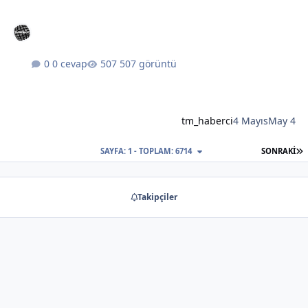
0 cevap
507 görüntü
tm_haberci
4 Mayıs
May 4
S
SAYFA: 1 - TOPLAM: 6714
SONRAKI
Takipçiler