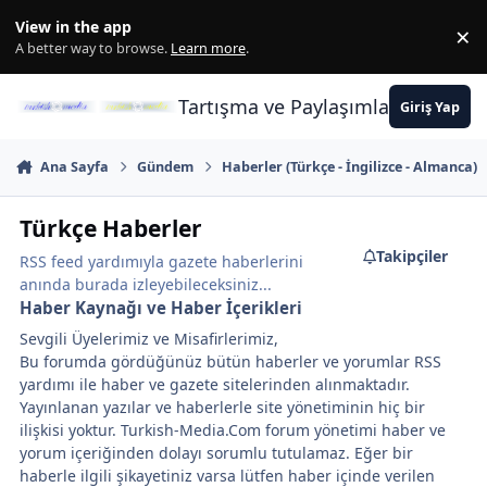
İçeriğe atla
View in the app
×
Di
A better way to browse.
Learn more
.
Tartışma ve Paylaşımların Merkez
Giriş Yap
Ana Sayfa
Gündem
Haberler (Türkçe - İngilizce - Almanca)
Türkçe Haberler
Takipçiler
RSS feed yardımıyla gazete haberlerini
anında burada izleyebileceksiniz...
Haber Kaynağı ve Haber İçerikleri
Sevgili Üyelerimiz ve Misafirlerimiz,
Bu forumda gördüğünüz bütün haberler ve yorumlar RSS
yardımı ile haber ve gazete sitelerinden alınmaktadır.
Yayınlanan yazılar ve haberlerle site yönetiminin hiç bir
ilişkisi yoktur. Turkish-Media.Com forum yönetimi haber ve
yorum içeriğinden dolayı sorumlu tutulamaz. Eğer bir
haberle ilgili şikayetiniz varsa lütfen haber içinde verilen