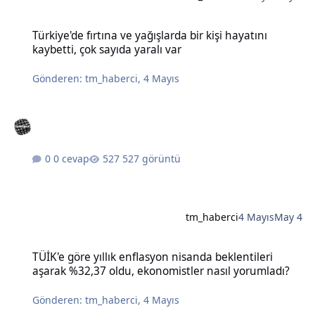
Türkiye'de fırtına ve yağışlarda bir kişi hayatını kaybetti, çok sayıda
Türkiye'de fırtına ve yağışlarda bir kişi hayatını
kaybetti, çok sayıda yaralı var
Gönderen:
tm_haberci
,
4 Mayıs
0 cevap
527 görüntü
tm_haberci
4 Mayıs
May 4
TÜİK'e göre yıllık enflasyon nisanda beklentileri aşarak %32,37 old
TÜİK'e göre yıllık enflasyon nisanda beklentileri
aşarak %32,37 oldu, ekonomistler nasıl yorumladı?
Gönderen:
tm_haberci
,
4 Mayıs