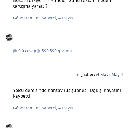
Bosch Türkiye'nin Anneler Günü reklamı neden
tartışma yarattı?
Gönderen:
tm_haberci
,
4 Mayıs
0 cevap
590 görüntü
tm_haberci
4 Mayıs
May 4
Yolcu gemisinde hantavirüs şüphesi: Üç kişi hayatını kaybetti
Yolcu gemisinde hantavirüs şüphesi: Üç kişi hayatını
kaybetti
Gönderen:
tm_haberci
,
4 Mayıs