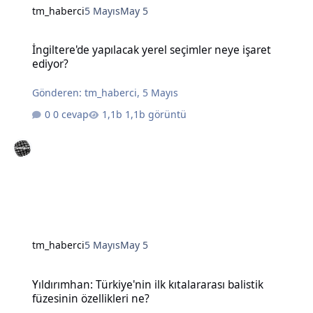
tm_haberci
5 Mayıs
May 5
İngiltere'de yapılacak yerel seçimler neye işaret ediyor?
İngiltere'de yapılacak yerel seçimler neye işaret
ediyor?
Gönderen:
tm_haberci
,
5 Mayıs
0 cevap
1,1b görüntü
tm_haberci
5 Mayıs
May 5
Yıldırımhan: Türkiye'nin ilk kıtalararası balistik füzesinin özellikleri
Yıldırımhan: Türkiye'nin ilk kıtalararası balistik
füzesinin özellikleri ne?