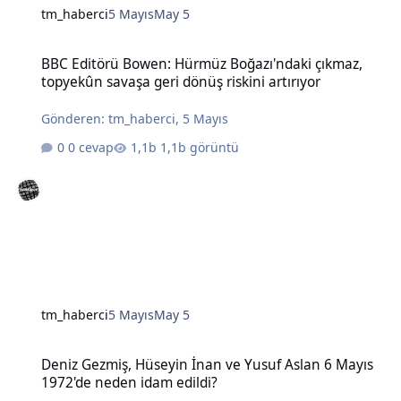
tm_haberci
5 Mayıs
May 5
BBC Editörü Bowen: Hürmüz Boğazı'ndaki çıkmaz, topyekûn savaşa g
BBC Editörü Bowen: Hürmüz Boğazı'ndaki çıkmaz,
topyekûn savaşa geri dönüş riskini artırıyor
Gönderen:
tm_haberci
,
5 Mayıs
0 cevap
1,1b görüntü
tm_haberci
5 Mayıs
May 5
Deniz Gezmiş, Hüseyin İnan ve Yusuf Aslan 6 Mayıs 1972'de neden 
Deniz Gezmiş, Hüseyin İnan ve Yusuf Aslan 6 Mayıs
1972'de neden idam edildi?