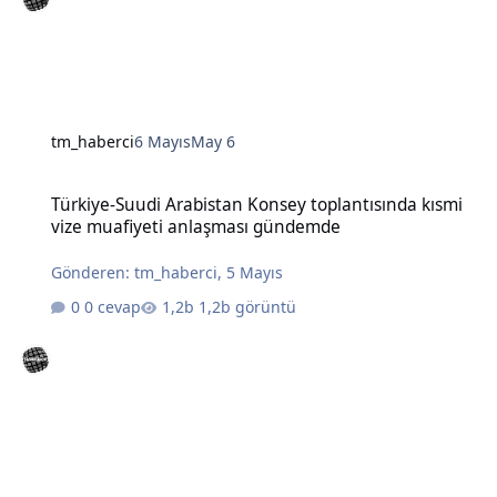
tm_haberci
6 Mayıs
May 6
Türkiye-Suudi Arabistan Konsey toplantısında kısmi vize muafiye
Türkiye-Suudi Arabistan Konsey toplantısında kısmi
vize muafiyeti anlaşması gündemde
Gönderen:
tm_haberci
,
5 Mayıs
0 cevap
1,2b görüntü