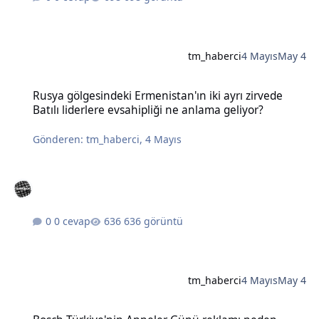
tm_haberci
4 Mayıs
May 4
Rusya gölgesindeki Ermenistan'ın iki ayrı zirvede Batılı liderlere e
Rusya gölgesindeki Ermenistan'ın iki ayrı zirvede
Batılı liderlere evsahipliği ne anlama geliyor?
Gönderen:
tm_haberci
,
4 Mayıs
0 cevap
636 görüntü
tm_haberci
4 Mayıs
May 4
Bosch Türkiye'nin Anneler Günü reklamı neden tartışma yarattı?