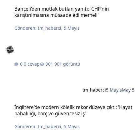
Bahçeli'den mutlak butlan yanıtı: 'CHP'nin karıştırılmasına müsaad
Bahçeli'den mutlak butlan yanıtı: 'CHP'nin
karıştırılmasına müsaade edilmemeli'
Gönderen:
tm_haberci
,
5 Mayıs
0 cevap
901 görüntü
tm_haberci
5 Mayıs
May 5
İngiltere'de modern kölelik rekor düzeye çıktı: 'Hayat pahalılığı, bo
İngiltere'de modern kölelik rekor düzeye çıktı: 'Hayat
pahalılığı, borç ve güvencesiz iş'
Gönderen:
tm_haberci
,
5 Mayıs