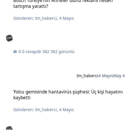
Bosch Türkiye'nin Anneler Günü reklamı neden
tartışma yarattı?
Gönderen:
tm_haberci
,
4 Mayıs
0 cevap
582 görüntü
tm_haberci
4 Mayıs
May 4
Yolcu gemisinde hantavirüs şüphesi: Üç kişi hayatını kaybetti
Yolcu gemisinde hantavirüs şüphesi: Üç kişi hayatını
kaybetti
Gönderen:
tm_haberci
,
4 Mayıs