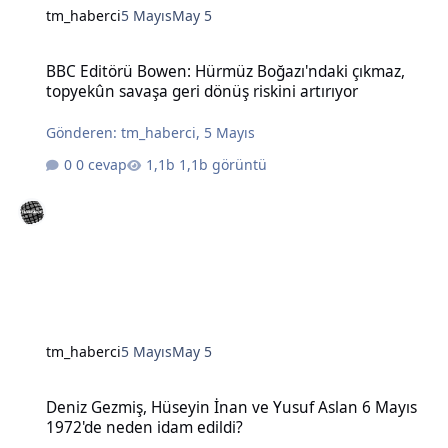
tm_haberci
5 Mayıs
May 5
BBC Editörü Bowen: Hürmüz Boğazı'ndaki çıkmaz, topyekûn savaşa g
BBC Editörü Bowen: Hürmüz Boğazı'ndaki çıkmaz,
topyekûn savaşa geri dönüş riskini artırıyor
Gönderen:
tm_haberci
,
5 Mayıs
0 cevap
1,1b görüntü
tm_haberci
5 Mayıs
May 5
Deniz Gezmiş, Hüseyin İnan ve Yusuf Aslan 6 Mayıs 1972'de neden 
Deniz Gezmiş, Hüseyin İnan ve Yusuf Aslan 6 Mayıs
1972'de neden idam edildi?