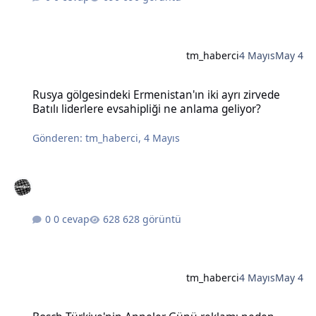
tm_haberci
4 Mayıs
May 4
Rusya gölgesindeki Ermenistan'ın iki ayrı zirvede Batılı liderlere e
Rusya gölgesindeki Ermenistan'ın iki ayrı zirvede
Batılı liderlere evsahipliği ne anlama geliyor?
Gönderen:
tm_haberci
,
4 Mayıs
0 cevap
628 görüntü
tm_haberci
4 Mayıs
May 4
Bosch Türkiye'nin Anneler Günü reklamı neden tartışma yarattı?