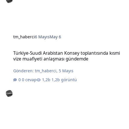
tm_haberci
6 Mayıs
May 6
Türkiye-Suudi Arabistan Konsey toplantısında kısmi vize muafiye
Türkiye-Suudi Arabistan Konsey toplantısında kısmi
vize muafiyeti anlaşması gündemde
Gönderen:
tm_haberci
,
5 Mayıs
0 cevap
1,2b görüntü