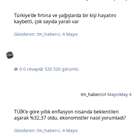
Türkiye'de fırtına ve yağışlarda bir kişi hayatını kaybetti, çok sayıda
Türkiye'de fırtına ve yağışlarda bir kişi hayatını
kaybetti, çok sayıda yaralı var
Gönderen:
tm_haberci
,
4 Mayıs
0 cevap
520 görüntü
tm_haberci
4 Mayıs
May 4
TÜİK'e göre yıllık enflasyon nisanda beklentileri aşarak %32,37 old
TÜİK'e göre yıllık enflasyon nisanda beklentileri
aşarak %32,37 oldu, ekonomistler nasıl yorumladı?
Gönderen:
tm_haberci
,
4 Mayıs