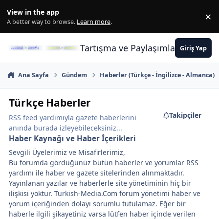
İçeriğe atla
View in the app
×
Di
A better way to browse.
Learn more
.
Tartışma ve Paylaşımların Merkez
Giriş Yap
Ana Sayfa
Gündem
Haberler (Türkçe - İngilizce - Almanca)
Türkçe Haberler
Takipçiler
RSS feed yardımıyla gazete haberlerini
anında burada izleyebileceksiniz...
Haber Kaynağı ve Haber İçerikleri
Sevgili Üyelerimiz ve Misafirlerimiz,
Bu forumda gördüğünüz bütün haberler ve yorumlar RSS
yardımı ile haber ve gazete sitelerinden alınmaktadır.
Yayınlanan yazılar ve haberlerle site yönetiminin hiç bir
ilişkisi yoktur. Turkish-Media.Com forum yönetimi haber ve
yorum içeriğinden dolayı sorumlu tutulamaz. Eğer bir
haberle ilgili şikayetiniz varsa lütfen haber içinde verilen