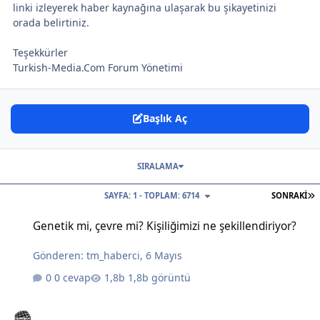
linki izleyerek haber kaynağına ulaşarak bu şikayetinizi
orada belirtiniz.
Teşekkürler
Turkish-Media.Com Forum Yönetimi
Başlık Aç
SIRALAMA
S
SAYFA: 1 - TOPLAM: 6714
SONRAKI
Genetik mi, çevre mi? Kişiliğimizi ne şekillendiriyor?
Genetik mi, çevre mi? Kişiliğimizi ne şekillendiriyor?
Gönderen:
tm_haberci
,
6 Mayıs
0 cevap
1,8b görüntü