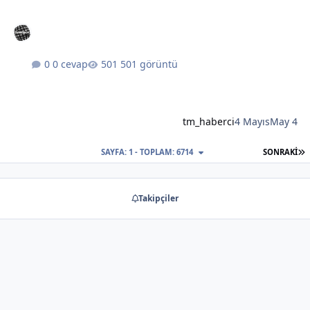
0 cevap
501 görüntü
tm_haberci
4 Mayıs
May 4
S
SAYFA: 1 - TOPLAM: 6714
SONRAKI
Takipçiler