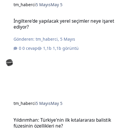
tm_haberci
5 Mayıs
May 5
İngiltere'de yapılacak yerel seçimler neye işaret ediyor?
İngiltere'de yapılacak yerel seçimler neye işaret
ediyor?
Gönderen:
tm_haberci
,
5 Mayıs
0 cevap
1,1b görüntü
tm_haberci
5 Mayıs
May 5
Yıldırımhan: Türkiye'nin ilk kıtalararası balistik füzesinin özellikleri
Yıldırımhan: Türkiye'nin ilk kıtalararası balistik
füzesinin özellikleri ne?