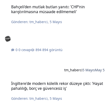
Bahçeli'den mutlak butlan yanıtı: 'CHP'nin karıştırılmasına müsaad
Bahçeli'den mutlak butlan yanıtı: 'CHP'nin
karıştırılmasına müsaade edilmemeli'
Gönderen:
tm_haberci
,
5 Mayıs
0 cevap
894 görüntü
tm_haberci
5 Mayıs
May 5
İngiltere'de modern kölelik rekor düzeye çıktı: 'Hayat pahalılığı, bo
İngiltere'de modern kölelik rekor düzeye çıktı: 'Hayat
pahalılığı, borç ve güvencesiz iş'
Gönderen:
tm_haberci
,
5 Mayıs