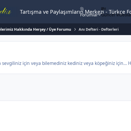
Tartışma ve Paylaşımların Merkezi - Türkçe 
Forumlar
Güncel Videola
lerimiz Hakkında Herşey / Üye Forumu
Anı Defteri - Defterleri
a sevgiliniz için veya bilemediniz kediniz veya köpeğiniz için...