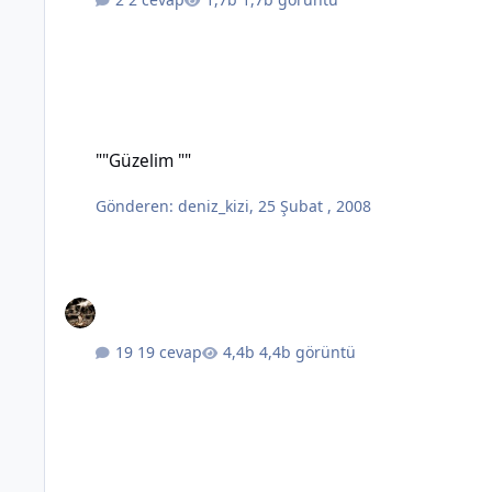
""Güzelim ""
""Güzelim ""
Gönderen:
deniz_kizi
,
25 Şubat , 2008
19 cevap
4,4b görüntü