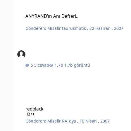
ANYRAND'ın Anı Defteri..
ANYRAND'ın Anı Defteri..
Gönderen:
Misafir taurusmutis
,
22 Haziran , 2007
5 cevap
1,7b görüntü
redblack
redblack
11
Gönderen:
Misafir RA_dya
,
10 Nisan , 2007