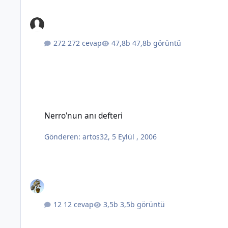
272 cevap
47,8b görüntü
Nerro'nun anı defteri
Nerro'nun anı defteri
Gönderen:
artos32
,
5 Eylül , 2006
12 cevap
3,5b görüntü