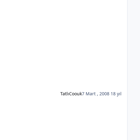
TatlıCoouk
7 Mart , 2008
18 yıl