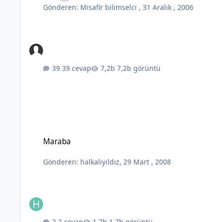
Gönderen:
Misafir bilimselci
,
31 Aralık , 2006
39 cevap
7,2b görüntü
Maraba
Maraba
Gönderen:
halkalıyıldız
,
29 Mart , 2008
2 cevap
1,7b görüntü