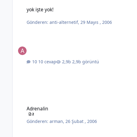
yok işte yok!
yok işte yok!
Gönderen:
anti-alternetif
,
29 Mayıs , 2006
10 cevap
2,9b görüntü
Adrenalin
Adrenalin
2
Gönderen:
arman
,
26 Şubat , 2006