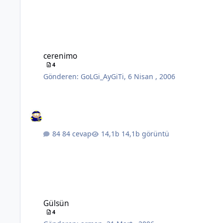
cerenimo
cerenimo
4
Gönderen:
GoLGi_AyGiTi
,
6 Nisan , 2006
84 cevap
14,1b görüntü
Gülsün
Gülsün
4