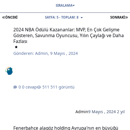
SIRALAMA
İLK SAYFA
S
ÖNCEKI
SAYFA: 5 - TOPLAM: 8
SONRAKI
2024 NBA Ödülü Kazananlar: MVP, En Çok Gelişme Gösteren, Savunm
2024 NBA Ödülü Kazananlar: MVP, En Çok Gelişme
Gösteren, Savunma Oyuncusu, Yılın Çaylağı ve Daha
Fazlası
Gönderen:
Admin
,
9 Mayıs , 2024
0 cevap
511 görüntü
Admin
9 Mayıs , 2024
2 yıl
Fenerbahçe alagöz holding Avrupa'nın en büyüğü
Fenerbahçe alagöz holding Avrupa'nın en büyüğü