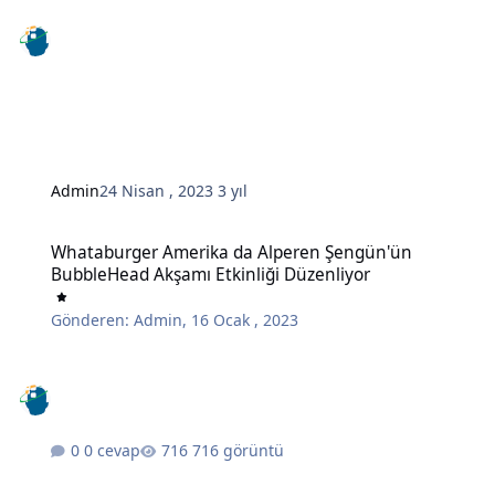
Admin
24 Nisan , 2023
3 yıl
Whataburger Amerika da Alperen Şengün'ün BubbleHead Akşamı Et
Whataburger Amerika da Alperen Şengün'ün
BubbleHead Akşamı Etkinliği Düzenliyor
Gönderen:
Admin
,
16 Ocak , 2023
0 cevap
716 görüntü