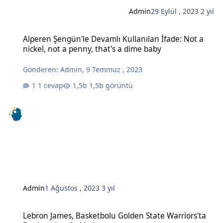
Admin
29 Eylül , 2023
2 yıl
Alperen Şengün'le Devamlı Kullanılan İfade: Not a nickel, not a pe
Alperen Şengün'le Devamlı Kullanılan İfade: Not a
nickel, not a penny, that's a dime baby
Gönderen:
Admin
,
9 Temmuz , 2023
1 cevap
1,5b görüntü
Admin
1 Ağustos , 2023
3 yıl
Lebron James, Basketbolu Golden State Warriors'ta Bırakacağını Aç
Lebron James, Basketbolu Golden State Warriors'ta