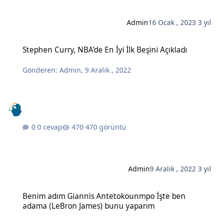
Admin
16 Ocak , 2023
3 yıl
Stephen Curry, NBA'de En İyi İlk Beşini Açıkladı
Stephen Curry, NBA'de En İyi İlk Beşini Açıkladı
Gönderen:
Admin
,
9 Aralık , 2022
0 cevap
470 görüntü
Admin
9 Aralık , 2022
3 yıl
Benim adım Giannis Antetokounmpo İşte ben adama (LeBron Jame
Benim adım Giannis Antetokounmpo İşte ben
adama (LeBron James) bunu yaparım