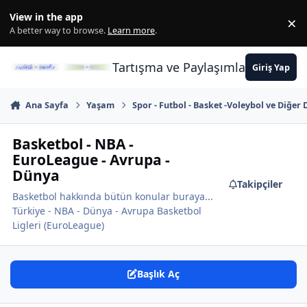
İçeriğe atla
View in the app
×
Di
A better way to browse.
Learn more
.
Tartışma ve Paylaşımların Merkez
Giriş Yap
Ana Sayfa
Yaşam
Spor - Futbol - Basket -Voleybol ve Diğer 
Basketbol - NBA -
EuroLeague - Avrupa -
Dünya
Takipçiler
Basketbol hakkında bütün konular buraya...
Türkiye - NBA - Dünya - Avrupa Basketbol
Ligleri (EuroLeague)
Başlık Aç