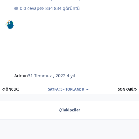
0 cevap
834 görüntü
Admin
31 Temmuz , 2022
4 yıl
İLK SAYFA
S
ÖNCEKI
SAYFA: 5 - TOPLAM: 8
SONRAKI
Takipçiler