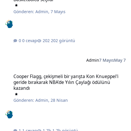
Gönderen:
Admin
,
7 Mayıs
0 cevap
202 görüntü
Admin
7 Mayıs
May 7
Cooper Flagg, çekişmeli bir yarışta Kon Knueppel'i geride bırakara
Cooper Flagg, çekişmeli bir yarışta Kon Knueppel'i
geride bırakarak NBA'de Yılın Çaylağı ödülünü
kazandı
Gönderen:
Admin
,
28 Nisan
1 cevap
1,7b görüntü