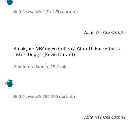
0 cevap
1,7b görüntü
Admin
25 Ocak
Ock 25
Bu akşam NBA'de En Çok Sayı Atan 10 Basketbolcu Listesi Değişti (
Bu akşam NBA'de En Çok Sayı Atan 10 Basketbolcu
Listesi Değişti (Kevin Durant)
Gönderen:
Admin
,
19 Ocak
0 cevap
200 görüntü
Admin
19 Ocak
Ock 19
Halkbank Kadınlar Basketbol Türkiye Kupası Fenerbahçe OPET'in 