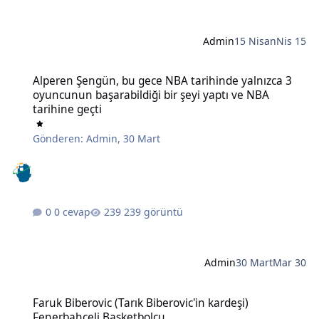
Admin
15 Nisan
Nis 15
Alperen Şengün, bu gece NBA tarihinde yalnızca 3 oyuncunun başara
Alperen Şengün, bu gece NBA tarihinde yalnızca 3
oyuncunun başarabildiği bir şeyi yaptı ve NBA
tarihine geçti
Gönderen:
Admin
,
30 Mart
0 cevap
239 görüntü
Admin
30 Mart
Mar 30
Faruk Biberovic (Tarık Biberovic'in kardeşi) Fenerbahçeli Basketbol
Faruk Biberovic (Tarık Biberovic'in kardeşi)
Fenerbahçeli Basketbolcu