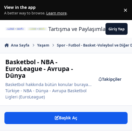
İçeriğe atla
View in the app
×
Di
A better way to browse.
Learn more
.
Tartışma ve Paylaşımların Merkez
Giriş Yap
Ana Sayfa
Yaşam
Spor - Futbol - Basket -Voleybol ve Diğer 
Basketbol - NBA -
EuroLeague - Avrupa -
Dünya
Takipçiler
Basketbol hakkında bütün konular buraya...
Türkiye - NBA - Dünya - Avrupa Basketbol
Ligleri (EuroLeague)
Başlık Aç