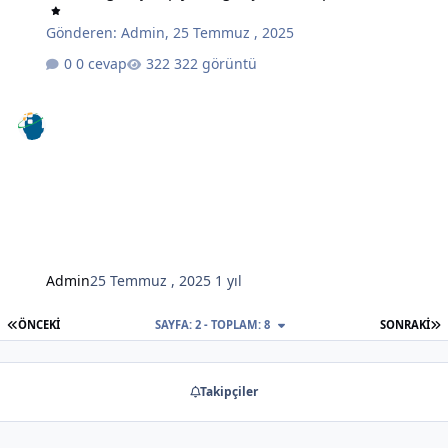
Gönderen:
Admin
,
25 Temmuz , 2025
0 cevap
322 görüntü
Admin
25 Temmuz , 2025
1 yıl
İLK SAYFA
S
ÖNCEKI
SAYFA: 2 - TOPLAM: 8
SONRAKI
Takipçiler