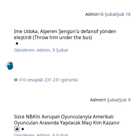
Admin
16 Şubat
Şub 16
Ime Udoka, Alperen Şengün'ü defansif yönden eleştirdi (Throw hi
Ime Udoka, Alperen Şengün'ü defansif yönden
eleştirdi (Throw him under the bus)
Gönderen:
Admin
,
9 Şubat
0 cevap
231 görüntü
Admin
9 Şubat
Şub 9
Sizce NBA'in Avrupalı Oyuncularıyla Amerikalı Oyuncuları Arasında
Sizce NBA'in Avrupalı Oyuncularıyla Amerikalı
Oyuncuları Arasında Yapılacak Maçı Kim Kazanır
Gönderen:
Admin
,
6 Şubat