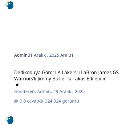
Admin
31 Aralık , 2025
Ara 31
Dedikoduya Göre: LA Lakers'lı LaBron James GS Warriors'lı Jimmy But
Dedikoduya Göre: LA Lakers'lı LaBron James GS
Warriors'lı Jimmy Butler'la Takas Edilebilir
Gönderen:
Admin
,
29 Aralık , 2025
0 cevap
324 görüntü