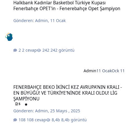
Halkbank Kadınlar Basketbol Türkiye Kupası
Fenerbahçe OPET'in - Fenerebahçe Opet Şampiyon
Gönderen:
Admin
,
11 Ocak
2 cevap
242 görüntü
Admin
11 Ocak
Ock 11
FENERBAHÇE BEKO İKİNCİ KEZ AVRUPA’NIN KRALI - EN BÜYÜĞÜ! V
FENERBAHÇE BEKO İKİNCİ KEZ AVRUPA’NIN KRALI -
EN BÜYÜĞÜ! VE TÜRKİYE'NİNDE KRALI OLDU! LİG
ŞAMPİYONU
5
Gönderen:
Admin
,
25 Mayıs , 2025
108 cevap
8,4b görüntü