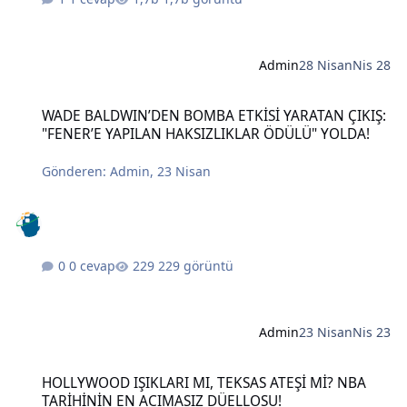
Admin
28 Nisan
Nis 28
WADE BALDWIN’DEN BOMBA ETKİSİ YARATAN ÇIKIŞ: "FENER’E YAPI
WADE BALDWIN’DEN BOMBA ETKİSİ YARATAN ÇIKIŞ:
"FENER’E YAPILAN HAKSIZLIKLAR ÖDÜLÜ" YOLDA!
Gönderen:
Admin
,
23 Nisan
0 cevap
229 görüntü
Admin
23 Nisan
Nis 23
HOLLYWOOD IŞIKLARI MI, TEKSAS ATEŞİ Mİ? NBA TARİHİNİN EN A
HOLLYWOOD IŞIKLARI MI, TEKSAS ATEŞİ Mİ? NBA
TARİHİNİN EN ACIMASIZ DÜELLOSU!