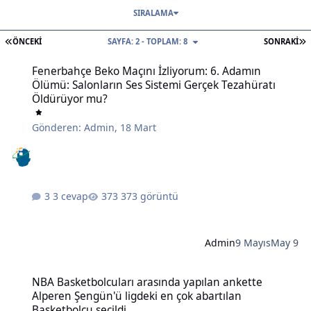
SIRALAMA
İLK SAYFA
S
ÖNCEKI
SAYFA: 2 - TOPLAM: 8
SONRAKI
Fenerbahçe Beko Maçını İzliyorum: 6. Adamın Ölümü: Salonların S
Fenerbahçe Beko Maçını İzliyorum: 6. Adamın
Ölümü: Salonların Ses Sistemi Gerçek Tezahüratı
Öldürüyor mu?
Gönderen:
Admin
,
18 Mart
3 cevap
373 görüntü
Admin
9 Mayıs
May 9
NBA Basketbolcuları arasında yapılan ankette Alperen Şengün'ü lig
NBA Basketbolcuları arasında yapılan ankette
Alperen Şengün'ü ligdeki en çok abartılan
Basketbolcu seçildi