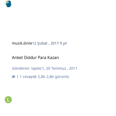
muzik.dinle
12 Şubat , 2017
9 yıl
Anket Doldur Para Kazan
Anket Doldur Para Kazan
Gönderen:
laptec1
,
20 Temmuz , 2011
1 cevap
2,8b görüntü