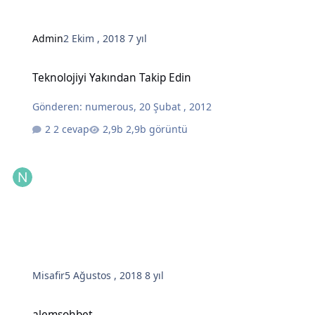
Admin
2 Ekim , 2018
7 yıl
Teknolojiyi Yakından Takip Edin
Teknolojiyi Yakından Takip Edin
Gönderen:
numerous
,
20 Şubat , 2012
2 cevap
2,9b görüntü
Misafir
5 Ağustos , 2018
8 yıl
alemsohbet
alemsohbet