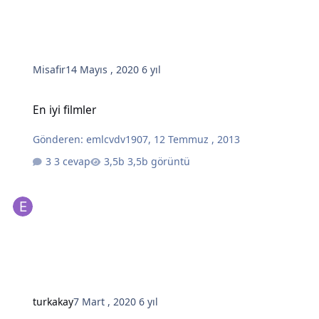
Misafir
14 Mayıs , 2020
6 yıl
En iyi filmler
En iyi filmler
Gönderen:
emlcvdv1907
,
12 Temmuz , 2013
3 cevap
3,5b görüntü
turkakay
7 Mart , 2020
6 yıl