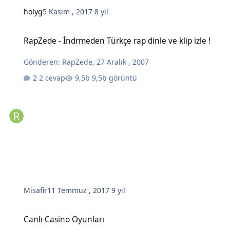
holyg
5 Kasım , 2017
8 yıl
RapZede - İndrmeden Türkçe rap dinle ve klip izle !
RapZede - İndrmeden Türkçe rap dinle ve klip izle !
Gönderen:
RapZede
,
27 Aralık , 2007
2 cevap
9,5b görüntü
Misafir
11 Temmuz , 2017
9 yıl
Canlı Casino Oyunları
Canlı Casino Oyunları