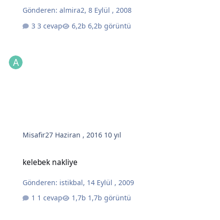
Gönderen:
almira2
,
8 Eylül , 2008
3 cevap
6,2b görüntü
Misafir
27 Haziran , 2016
10 yıl
kelebek nakliye
kelebek nakliye
Gönderen:
istikbal
,
14 Eylül , 2009
1 cevap
1,7b görüntü