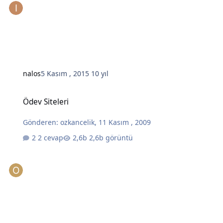
nalos
5 Kasım , 2015
10 yıl
Ödev Siteleri
Ödev Siteleri
Gönderen:
ozkancelik
,
11 Kasım , 2009
2 cevap
2,6b görüntü