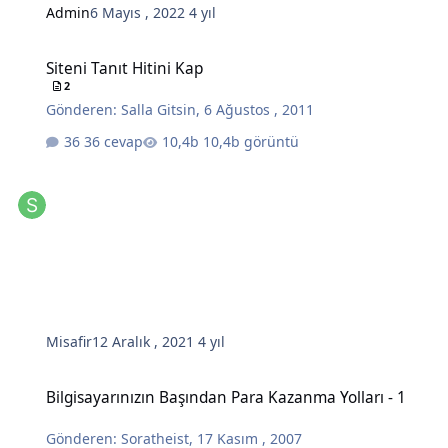
Admin
6 Mayıs , 2022
4 yıl
Siteni Tanıt Hitini Kap
Siteni Tanıt Hitini Kap
2
Gönderen:
Salla Gitsin
,
6 Ağustos , 2011
36 cevap
10,4b görüntü
Misafir
12 Aralık , 2021
4 yıl
Bilgisayarınızın Başından Para Kazanma Yolları - 1
Bilgisayarınızın Başından Para Kazanma Yolları - 1
Gönderen:
Soratheist
,
17 Kasım , 2007