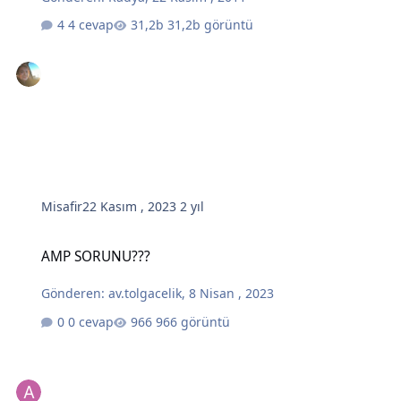
4 cevap
31,2b görüntü
Misafir
22 Kasım , 2023
2 yıl
AMP SORUNU???
AMP SORUNU???
Gönderen:
av.tolgacelik
,
8 Nisan , 2023
0 cevap
966 görüntü