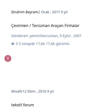
Ibrahim Bayram
2 Ocak , 2017
9 yıl
Çevirmen / Tercüman Arayan Firmalar
Çevirmen / Tercüman Arayan Firmalar
Gönderen:
yeminlitercuman
,
9 Eylül , 2007
3 cevap
17,6b görüntü
Misafir
12 Ekim , 2016
9 yıl
tekstil forum
tekstil forum