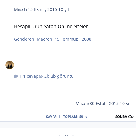
Misafir
15 Ekim , 2015
10 yıl
Hesaplı Ürün Satan Online Siteler
Hesaplı Ürün Satan Online Siteler
Gönderen:
Macron
,
15 Temmuz , 2008
1 cevap
2b görüntü
Misafir
30 Eylül , 2015
10 yıl
S
SAYFA: 1 - TOPLAM: 59
SONRAKI