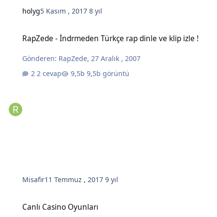
holyg
5 Kasım , 2017
8 yıl
RapZede - İndrmeden Türkçe rap dinle ve klip izle !
RapZede - İndrmeden Türkçe rap dinle ve klip izle !
Gönderen:
RapZede
,
27 Aralık , 2007
2 cevap
9,5b görüntü
Misafir
11 Temmuz , 2017
9 yıl
Canlı Casino Oyunları
Canlı Casino Oyunları