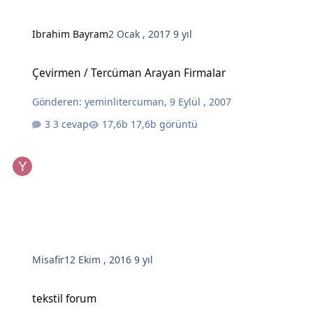
Ibrahim Bayram
2 Ocak , 2017
9 yıl
Çevirmen / Tercüman Arayan Firmalar
Çevirmen / Tercüman Arayan Firmalar
Gönderen:
yeminlitercuman
,
9 Eylül , 2007
3 cevap
17,6b görüntü
Misafir
12 Ekim , 2016
9 yıl
tekstil forum
tekstil forum