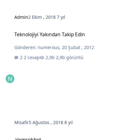
Admin
2 Ekim , 2018
7 yıl
Teknolojiyi Yakından Takip Edin
Teknolojiyi Yakından Takip Edin
Gönderen:
numerous
,
20 Şubat , 2012
2 cevap
2,9b görüntü
Misafir
5 Ağustos , 2018
8 yıl
alemsohbet
alemsohbet