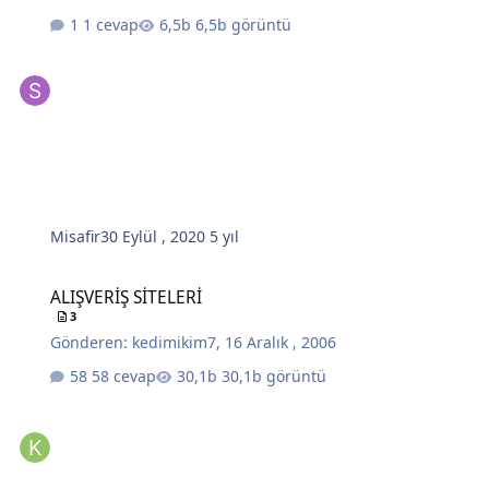
1 cevap
6,5b görüntü
Misafir
30 Eylül , 2020
5 yıl
ALIŞVERİŞ SİTELERİ
ALIŞVERİŞ SİTELERİ
3
Gönderen:
kedimikim7
,
16 Aralık , 2006
58 cevap
30,1b görüntü