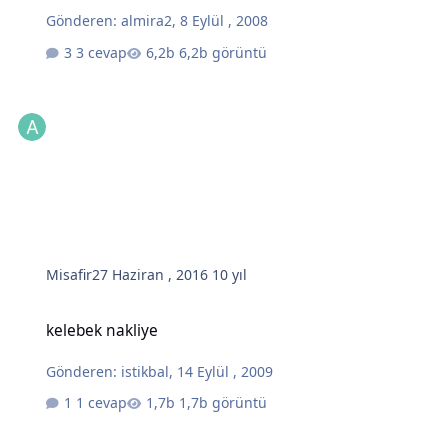
Gönderen:
almira2
,
8 Eylül , 2008
3 cevap
6,2b görüntü
Misafir
27 Haziran , 2016
10 yıl
kelebek nakliye
kelebek nakliye
Gönderen:
istikbal
,
14 Eylül , 2009
1 cevap
1,7b görüntü