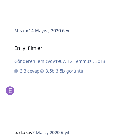
Misafir
14 Mayıs , 2020
6 yıl
En iyi filmler
En iyi filmler
Gönderen:
emlcvdv1907
,
12 Temmuz , 2013
3 cevap
3,5b görüntü
turkakay
7 Mart , 2020
6 yıl