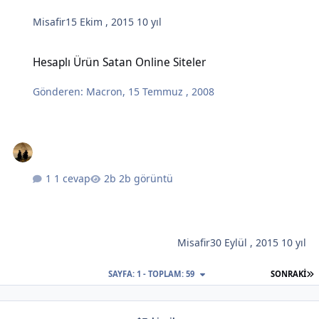
Misafir
15 Ekim , 2015
10 yıl
Hesaplı Ürün Satan Online Siteler
Hesaplı Ürün Satan Online Siteler
Gönderen:
Macron
,
15 Temmuz , 2008
1 cevap
2b görüntü
Misafir
30 Eylül , 2015
10 yıl
S
SAYFA: 1 - TOPLAM: 59
SONRAKI