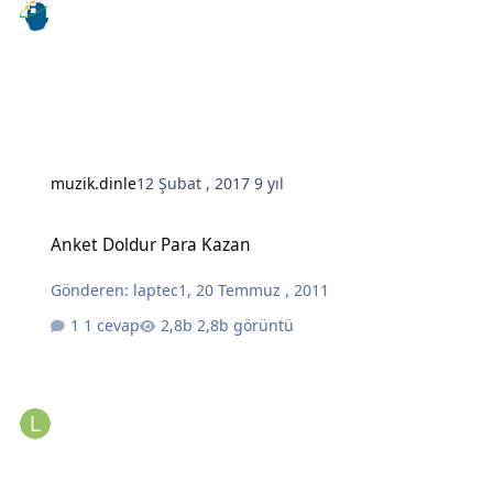
muzik.dinle
12 Şubat , 2017
9 yıl
Anket Doldur Para Kazan
Anket Doldur Para Kazan
Gönderen:
laptec1
,
20 Temmuz , 2011
1 cevap
2,8b görüntü