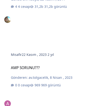
4 cevap
31,2b görüntü
Misafir
22 Kasım , 2023
2 yıl
AMP SORUNU???
AMP SORUNU???
Gönderen:
av.tolgacelik
,
8 Nisan , 2023
0 cevap
969 görüntü