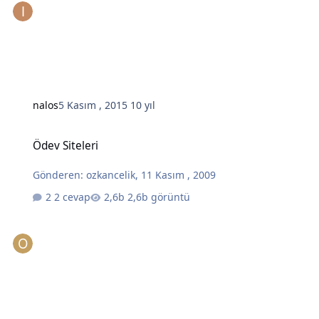
nalos
5 Kasım , 2015
10 yıl
Ödev Siteleri
Ödev Siteleri
Gönderen:
ozkancelik
,
11 Kasım , 2009
2 cevap
2,6b görüntü