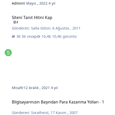
Admin
6 Mayıs , 2022
4 yıl
Siteni Tanıt Hitini Kap
Siteni Tanıt Hitini Kap
2
Gönderen:
Salla Gitsin
,
6 Ağustos , 2011
36 cevap
10,4b görüntü
Misafir
12 Aralık , 2021
4 yıl
Bilgisayarınızın Başından Para Kazanma Yolları - 1
Bilgisayarınızın Başından Para Kazanma Yolları - 1
Gönderen:
Soratheist
,
17 Kasım , 2007