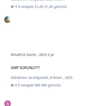
4 cevap
31,2b görüntü
Misafir
22 Kasım , 2023
2 yıl
AMP SORUNU???
AMP SORUNU???
Gönderen:
av.tolgacelik
,
8 Nisan , 2023
0 cevap
966 görüntü