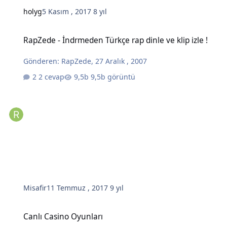
holyg
5 Kasım , 2017
8 yıl
RapZede - İndrmeden Türkçe rap dinle ve klip izle !
RapZede - İndrmeden Türkçe rap dinle ve klip izle !
Gönderen:
RapZede
,
27 Aralık , 2007
2 cevap
9,5b görüntü
Misafir
11 Temmuz , 2017
9 yıl
Canlı Casino Oyunları
Canlı Casino Oyunları