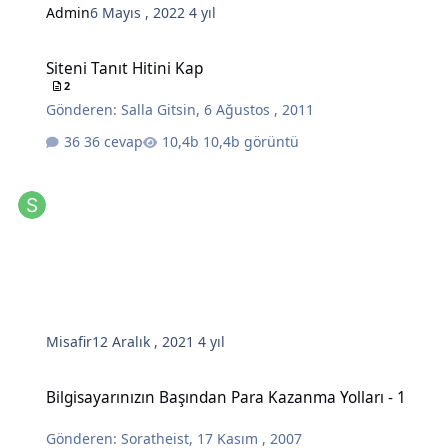
Admin
6 Mayıs , 2022
4 yıl
Siteni Tanıt Hitini Kap
Siteni Tanıt Hitini Kap
2
Gönderen:
Salla Gitsin
,
6 Ağustos , 2011
36 cevap
10,4b görüntü
Misafir
12 Aralık , 2021
4 yıl
Bilgisayarınızın Başından Para Kazanma Yolları - 1
Bilgisayarınızın Başından Para Kazanma Yolları - 1
Gönderen:
Soratheist
,
17 Kasım , 2007