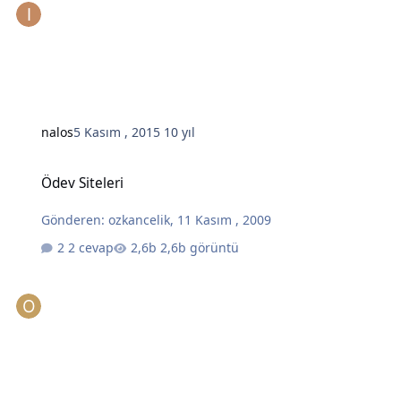
nalos
5 Kasım , 2015
10 yıl
Ödev Siteleri
Ödev Siteleri
Gönderen:
ozkancelik
,
11 Kasım , 2009
2 cevap
2,6b görüntü