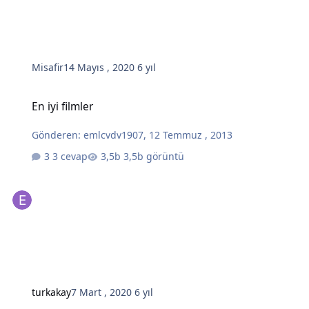
Misafir
14 Mayıs , 2020
6 yıl
En iyi filmler
En iyi filmler
Gönderen:
emlcvdv1907
,
12 Temmuz , 2013
3 cevap
3,5b görüntü
turkakay
7 Mart , 2020
6 yıl