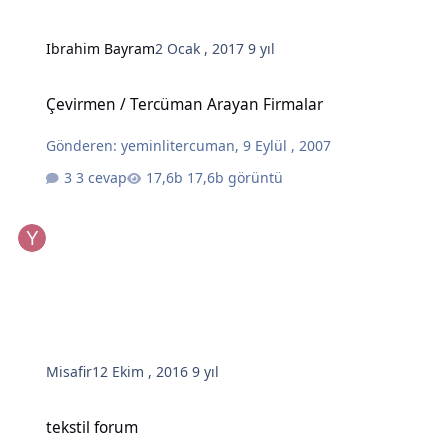
Ibrahim Bayram
2 Ocak , 2017
9 yıl
Çevirmen / Tercüman Arayan Firmalar
Çevirmen / Tercüman Arayan Firmalar
Gönderen:
yeminlitercuman
,
9 Eylül , 2007
3 cevap
17,6b görüntü
Misafir
12 Ekim , 2016
9 yıl
tekstil forum
tekstil forum