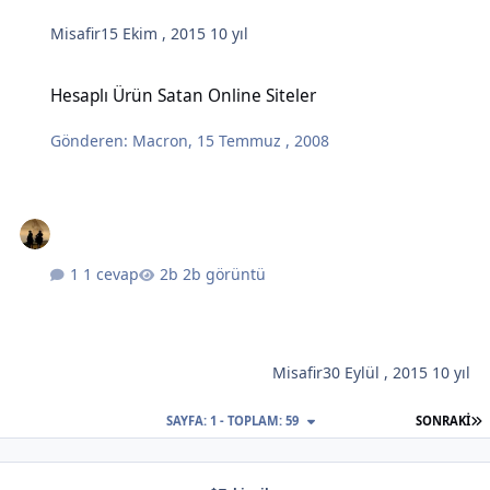
Misafir
15 Ekim , 2015
10 yıl
Hesaplı Ürün Satan Online Siteler
Hesaplı Ürün Satan Online Siteler
Gönderen:
Macron
,
15 Temmuz , 2008
1 cevap
2b görüntü
Misafir
30 Eylül , 2015
10 yıl
S
SAYFA: 1 - TOPLAM: 59
SONRAKI