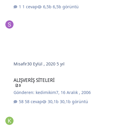
1 cevap
6,5b görüntü
Misafir
30 Eylül , 2020
5 yıl
ALIŞVERİŞ SİTELERİ
ALIŞVERİŞ SİTELERİ
3
Gönderen:
kedimikim7
,
16 Aralık , 2006
58 cevap
30,1b görüntü