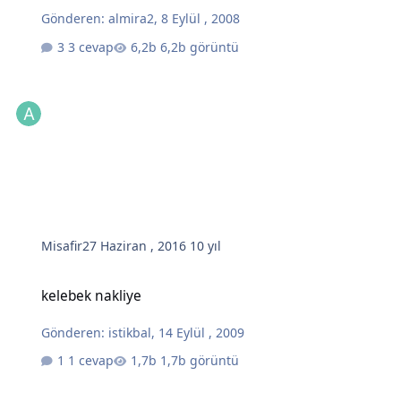
Gönderen:
almira2
,
8 Eylül , 2008
3 cevap
6,2b görüntü
Misafir
27 Haziran , 2016
10 yıl
kelebek nakliye
kelebek nakliye
Gönderen:
istikbal
,
14 Eylül , 2009
1 cevap
1,7b görüntü