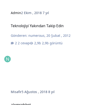
Admin
2 Ekim , 2018
7 yıl
Teknolojiyi Yakından Takip Edin
Teknolojiyi Yakından Takip Edin
Gönderen:
numerous
,
20 Şubat , 2012
2 cevap
2,9b görüntü
Misafir
5 Ağustos , 2018
8 yıl
alemsohbet
alemsohbet