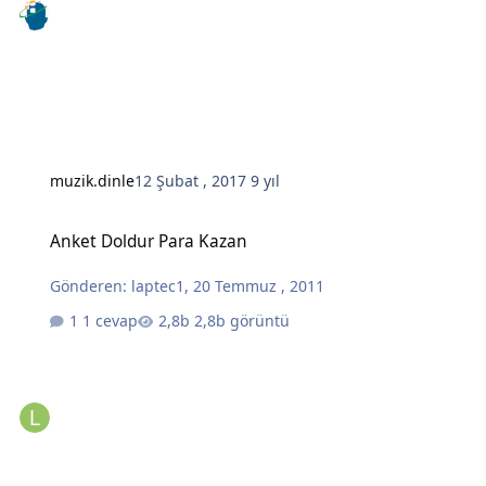
muzik.dinle
12 Şubat , 2017
9 yıl
Anket Doldur Para Kazan
Anket Doldur Para Kazan
Gönderen:
laptec1
,
20 Temmuz , 2011
1 cevap
2,8b görüntü