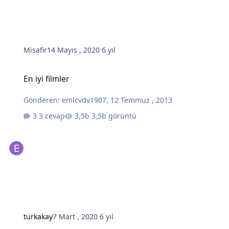
Misafir
14 Mayıs , 2020
6 yıl
En iyi filmler
En iyi filmler
Gönderen:
emlcvdv1907
,
12 Temmuz , 2013
3 cevap
3,5b görüntü
turkakay
7 Mart , 2020
6 yıl