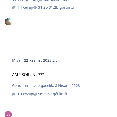
4 cevap
31,2b görüntü
Misafir
22 Kasım , 2023
2 yıl
AMP SORUNU???
AMP SORUNU???
Gönderen:
av.tolgacelik
,
8 Nisan , 2023
0 cevap
969 görüntü