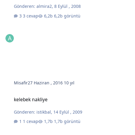
Gönderen:
almira2
,
8 Eylül , 2008
3 cevap
6,2b görüntü
Misafir
27 Haziran , 2016
10 yıl
kelebek nakliye
kelebek nakliye
Gönderen:
istikbal
,
14 Eylül , 2009
1 cevap
1,7b görüntü