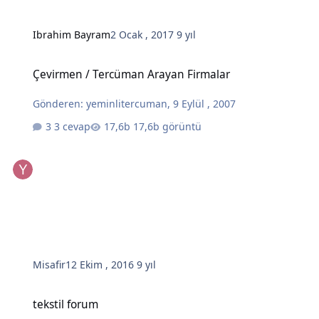
Ibrahim Bayram
2 Ocak , 2017
9 yıl
Çevirmen / Tercüman Arayan Firmalar
Çevirmen / Tercüman Arayan Firmalar
Gönderen:
yeminlitercuman
,
9 Eylül , 2007
3 cevap
17,6b görüntü
Misafir
12 Ekim , 2016
9 yıl
tekstil forum
tekstil forum