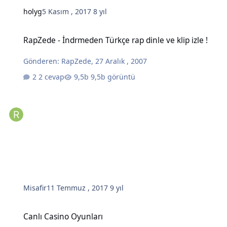
holyg
5 Kasım , 2017
8 yıl
RapZede - İndrmeden Türkçe rap dinle ve klip izle !
RapZede - İndrmeden Türkçe rap dinle ve klip izle !
Gönderen:
RapZede
,
27 Aralık , 2007
2 cevap
9,5b görüntü
Misafir
11 Temmuz , 2017
9 yıl
Canlı Casino Oyunları
Canlı Casino Oyunları