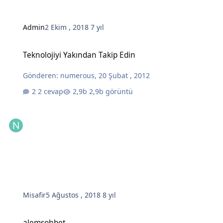
Admin
2 Ekim , 2018
7 yıl
Teknolojiyi Yakından Takip Edin
Teknolojiyi Yakından Takip Edin
Gönderen:
numerous
,
20 Şubat , 2012
2 cevap
2,9b görüntü
Misafir
5 Ağustos , 2018
8 yıl
alemsohbet
alemsohbet