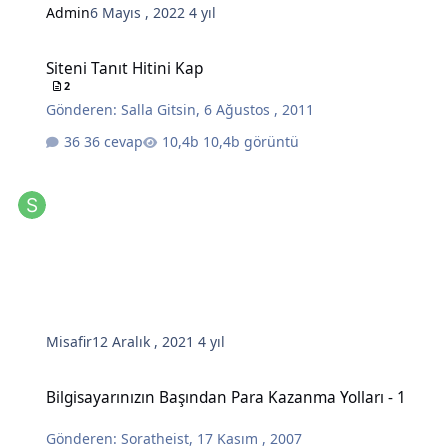
Admin
6 Mayıs , 2022
4 yıl
Siteni Tanıt Hitini Kap
Siteni Tanıt Hitini Kap
2
Gönderen:
Salla Gitsin
,
6 Ağustos , 2011
36 cevap
10,4b görüntü
Misafir
12 Aralık , 2021
4 yıl
Bilgisayarınızın Başından Para Kazanma Yolları - 1
Bilgisayarınızın Başından Para Kazanma Yolları - 1
Gönderen:
Soratheist
,
17 Kasım , 2007