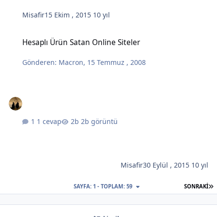
Misafir
15 Ekim , 2015
10 yıl
Hesaplı Ürün Satan Online Siteler
Hesaplı Ürün Satan Online Siteler
Gönderen:
Macron
,
15 Temmuz , 2008
1 cevap
2b görüntü
Misafir
30 Eylül , 2015
10 yıl
S
SAYFA: 1 - TOPLAM: 59
SONRAKI