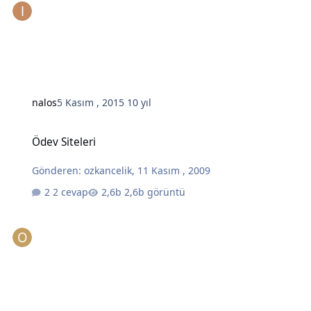
nalos
5 Kasım , 2015
10 yıl
Ödev Siteleri
Ödev Siteleri
Gönderen:
ozkancelik
,
11 Kasım , 2009
2 cevap
2,6b görüntü