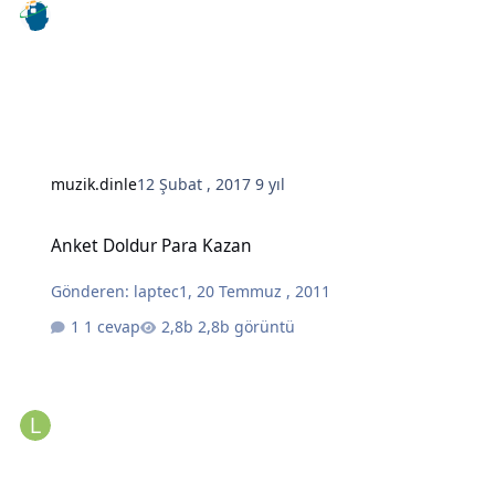
muzik.dinle
12 Şubat , 2017
9 yıl
Anket Doldur Para Kazan
Anket Doldur Para Kazan
Gönderen:
laptec1
,
20 Temmuz , 2011
1 cevap
2,8b görüntü