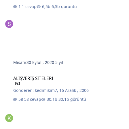
1 cevap
6,5b görüntü
Misafir
30 Eylül , 2020
5 yıl
ALIŞVERİŞ SİTELERİ
ALIŞVERİŞ SİTELERİ
3
Gönderen:
kedimikim7
,
16 Aralık , 2006
58 cevap
30,1b görüntü