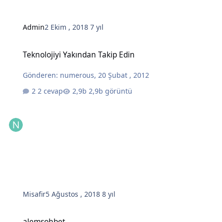
Admin
2 Ekim , 2018
7 yıl
Teknolojiyi Yakından Takip Edin
Teknolojiyi Yakından Takip Edin
Gönderen:
numerous
,
20 Şubat , 2012
2 cevap
2,9b görüntü
Misafir
5 Ağustos , 2018
8 yıl
alemsohbet
alemsohbet