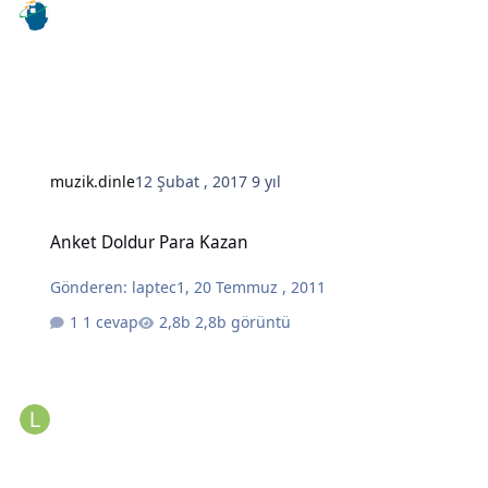
muzik.dinle
12 Şubat , 2017
9 yıl
Anket Doldur Para Kazan
Anket Doldur Para Kazan
Gönderen:
laptec1
,
20 Temmuz , 2011
1 cevap
2,8b görüntü