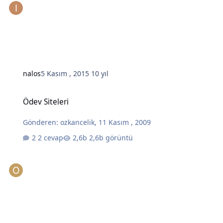
nalos
5 Kasım , 2015
10 yıl
Ödev Siteleri
Ödev Siteleri
Gönderen:
ozkancelik
,
11 Kasım , 2009
2 cevap
2,6b görüntü