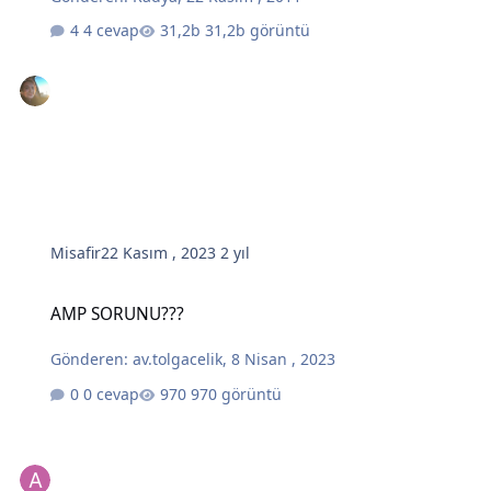
4 cevap
31,2b görüntü
Misafir
22 Kasım , 2023
2 yıl
AMP SORUNU???
AMP SORUNU???
Gönderen:
av.tolgacelik
,
8 Nisan , 2023
0 cevap
970 görüntü