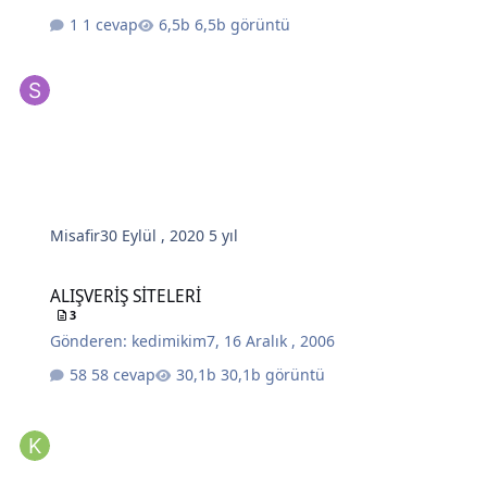
1 cevap
6,5b görüntü
Misafir
30 Eylül , 2020
5 yıl
ALIŞVERİŞ SİTELERİ
ALIŞVERİŞ SİTELERİ
3
Gönderen:
kedimikim7
,
16 Aralık , 2006
58 cevap
30,1b görüntü