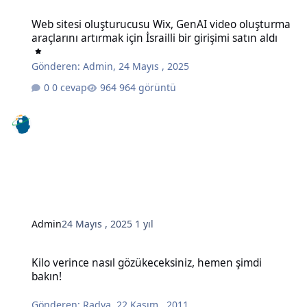
Web sitesi oluşturucusu Wix, GenAI video oluşturma araçlarını artırma
Web sitesi oluşturucusu Wix, GenAI video oluşturma
araçlarını artırmak için İsrailli bir girişimi satın aldı
Gönderen:
Admin
,
24 Mayıs , 2025
0 cevap
964 görüntü
Admin
24 Mayıs , 2025
1 yıl
Kilo verince nasıl gözükeceksiniz, hemen şimdi bakın!
Kilo verince nasıl gözükeceksiniz, hemen şimdi
bakın!
Gönderen:
Radya
,
22 Kasım , 2011