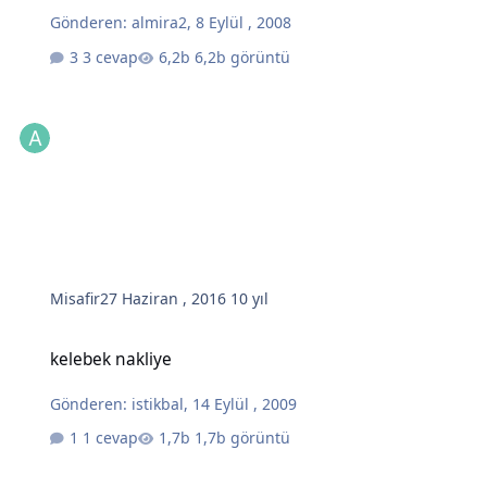
Gönderen:
almira2
,
8 Eylül , 2008
3 cevap
6,2b görüntü
Misafir
27 Haziran , 2016
10 yıl
kelebek nakliye
kelebek nakliye
Gönderen:
istikbal
,
14 Eylül , 2009
1 cevap
1,7b görüntü