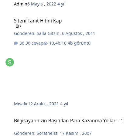
Admin
6 Mayıs , 2022
4 yıl
Siteni Tanıt Hitini Kap
Siteni Tanıt Hitini Kap
2
Gönderen:
Salla Gitsin
,
6 Ağustos , 2011
36 cevap
10,4b görüntü
Misafir
12 Aralık , 2021
4 yıl
Bilgisayarınızın Başından Para Kazanma Yolları - 1
Bilgisayarınızın Başından Para Kazanma Yolları - 1
Gönderen:
Soratheist
,
17 Kasım , 2007