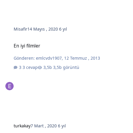
Misafir
14 Mayıs , 2020
6 yıl
En iyi filmler
En iyi filmler
Gönderen:
emlcvdv1907
,
12 Temmuz , 2013
3 cevap
3,5b görüntü
turkakay
7 Mart , 2020
6 yıl