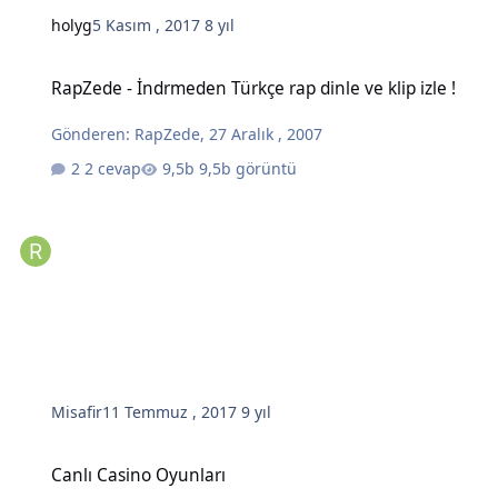
holyg
5 Kasım , 2017
8 yıl
RapZede - İndrmeden Türkçe rap dinle ve klip izle !
RapZede - İndrmeden Türkçe rap dinle ve klip izle !
Gönderen:
RapZede
,
27 Aralık , 2007
2 cevap
9,5b görüntü
Misafir
11 Temmuz , 2017
9 yıl
Canlı Casino Oyunları
Canlı Casino Oyunları