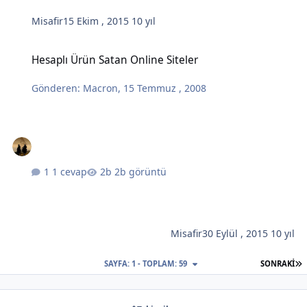
Misafir
15 Ekim , 2015
10 yıl
Hesaplı Ürün Satan Online Siteler
Hesaplı Ürün Satan Online Siteler
Gönderen:
Macron
,
15 Temmuz , 2008
1 cevap
2b görüntü
Misafir
30 Eylül , 2015
10 yıl
S
SAYFA: 1 - TOPLAM: 59
SONRAKI