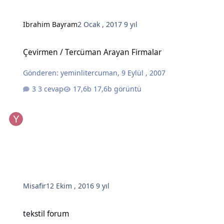
Ibrahim Bayram
2 Ocak , 2017
9 yıl
Çevirmen / Tercüman Arayan Firmalar
Çevirmen / Tercüman Arayan Firmalar
Gönderen:
yeminlitercuman
,
9 Eylül , 2007
3 cevap
17,6b görüntü
Misafir
12 Ekim , 2016
9 yıl
tekstil forum
tekstil forum